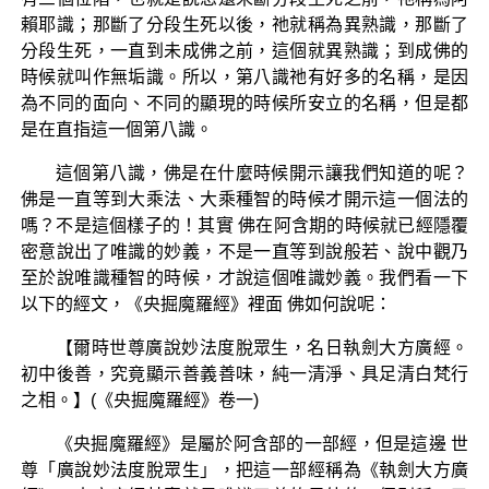
賴耶識；那斷了分段生死以後，祂就稱為異熟識，那斷了
分段生死，一直到未成佛之前，這個就異熟識；到成佛的
時候就叫作無垢識。所以，第八識祂有好多的名稱，是因
為不同的面向、不同的顯現的時候所安立的名稱，但是都
是在直指這一個第八識。
這個第八識，佛是在什麼時候開示讓我們知道的呢？
佛是一直等到大乘法、大乘種智的時候才開示這一個法的
嗎？不是這個樣子的！其實 佛在阿含期的時候就已經隱覆
密意說出了唯識的妙義，不是一直等到說般若、說中觀乃
至於說唯識種智的時候，才說這個唯識妙義。我們看一下
以下的經文，《央掘魔羅經》裡面 佛如何說呢：
【爾時世尊廣說妙法度脫眾生，名日執劍大方廣經。
初中後善，究竟顯示善義善味，純一清淨、具足清白梵行
之相。】(《央掘魔羅經》卷一)
《央掘魔羅經》是屬於阿含部的一部經，但是這邊 世
尊「廣說妙法度脫眾生」，把這一部經稱為《執劍大方廣