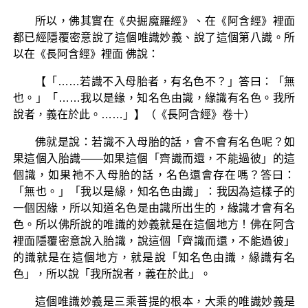
所以，佛其實在《央掘魔羅經》、在《阿含經》裡面
都已經隱覆密意說了這個唯識妙義、說了這個第八識。所
以在《長阿含經》裡面 佛說：
【「……若識不入母胎者，有名色不？」答曰：「無
也。」「……我以是緣，知名色由識，緣識有名色。我所
說者，義在於此。……」】（《長阿含經》卷十）
佛就是說：若識不入母胎的話，會不會有名色呢？如
果這個入胎識——如果這個「齊識而還，不能過彼」的這
個識，如果祂不入母胎的話，名色還會存在嗎？答曰：
「無也。」「我以是緣，知名色由識」：我因為這樣子的
一個因緣，所以知道名色是由識所出生的，緣識才會有名
色。所以佛所說的唯識的妙義就是在這個地方！佛在阿含
裡面隱覆密意說入胎識，說這個「齊識而還，不能過彼」
的識就是在這個地方，就是說「知名色由識，緣識有名
色」，所以說「我所說者，義在於此」。
這個唯識妙義是三乘菩提的根本，大乘的唯識妙義是