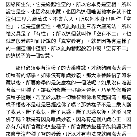
因緣所生法，它是緣起性空的，所以它本身是空相，所以
說它是空。也因為如來藏，也因為這個唯識祂本身就不住
這個三界六塵萬法、不會六入，所以祂本身也叫作「空
性」；但是這個空性，祂又能夠出生三界六塵萬法，所以
祂又具足了「有性」；所以這個就叫作「空有不二」，也
就是般若經裡面所說的「真空妙有」。就是因為有這樣子
的一個這個中道觀，所以能夠發起般若中觀「空有不二」
的這樣子的一個智慧。
那也必須要有這樣子的大乘唯識，才能夠圓滿大乘一
切種智的修學。如果沒有唯識妙義，那大乘菩薩悟了如來
藏以後，所要修學的是怎麼樣的一個法呢？如果沒有唯識
含藏一切種子，讓我們修斷一切染污習氣，乃至於修斷習
氣種子隨眠，乃至於成就一切種智到佛地究竟圓滿，那這
樣子悟後不是就是已經成佛了嗎？那這樣子不是二乘人斷
了我見、斷了我執、斷了見惑、斷了思惑以後，就形同成
佛了嗎？就是有因為唯識妙義，因為有這個八識心王，因
為有八識所含藏的這些種子，所含藏這些種子能夠讓我們
來修學這些種子智的妙義，所以才有辦法成就圓滿大乘一