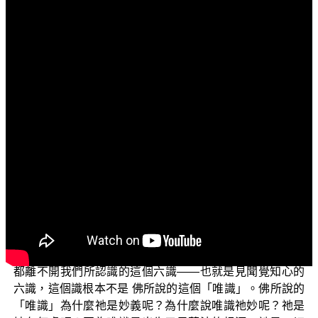
文字內容
各位菩薩：
阿彌陀佛！
我們今天要跟各位來探討的問題是「唯識妙義是佛親
口所說」。
那為什麼要來探討這個問題呢？因為自古以來很多人
就在探討心識的問題，但是大部分的人在探討這個心識是
哪一個識呢？大部分的人在探討這個心識的時候，也說是
「唯心論」。從古時候的印度，一直到十六世紀文藝復興
以來，西方科學在探討的這些唯心的問題，它所探討的這
個「唯識」是哪一個識呢？基本上他們所探討的這個識，
都離不開我們所認識的這個六識——也就是見聞覺知心的
六識，這個識根本不是 佛所說的這個「唯識」。佛所說的
「唯識」為什麼祂是妙義呢？為什麼說唯識祂妙呢？祂是