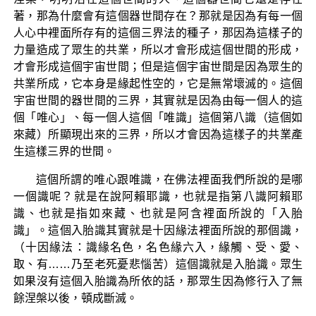
著，那為什麼會有這個器世間存在？那就是因為有每一個
人心中裡面所存有的這個三界法的種子，那因為這樣子的
力量造成了眾生的共業，所以才會形成這個世間的形成，
才會形成這個宇宙世間；但是這個宇宙世間是因為眾生的
共業所成，它本身是緣起性空的，它是無常壞滅的。這個
宇宙世間的器世間的三界，其實就是因為由每一個人的這
個「唯心」、每一個人這個「唯識」這個第八識（這個如
來藏）所顯現出來的三界，所以才會因為這樣子的共業產
生這樣三界的世間。
這個所謂的唯心跟唯識，在佛法裡面我們所說的是哪
一個識呢？就是在說阿賴耶識，也就是指第八識阿賴耶
識、也就是指如來藏、也就是阿含裡面所說的「入胎
識」。這個入胎識其實就是十因緣法裡面所說的那個識，
（十因緣法：識緣名色，名色緣六入，緣觸、受、愛、
取、有……乃至老死憂悲惱苦）這個識就是入胎識。眾生
如果沒有這個入胎識為所依的話，那眾生因為修行入了無
餘涅槃以後，頓成斷滅。