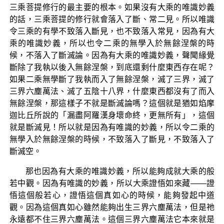
三乘菩提修行的最主要的根本。如果沒有大乘的唯識妙義
的話，三乘菩提的修行就會落入了斷、常二見。所以唯識
令三乘的有學不致落入斷見，也不致落入常見，因為有大
乘的唯識妙義，所以也令二乘的無學入於無餘涅槃的時
候，不落入了斷滅論。因為有大乘的唯識妙義，聲聞緣覺
斷除了我執以後入無餘涅槃，到底還剩什麼東西存在呢？
如果二乘無學斷了我執而入了無餘涅槃，滅了三界，滅了
三界六塵萬法、滅了五陰十八界，什麼東西都沒有了而入
無餘涅槃，那這樣子不就是斷滅論嗎？這個就是猶如焰摩
迦比丘所說的「漏盡阿羅漢身壞命終，更無所有」，這個
就是斷滅見！所以就是因為有唯識的妙義，所以令二乘的
無學入於無餘涅槃的時候，不致落入了斷見，不致落入了
斷滅空。
那也因為有大乘的唯識妙義，所以能夠成就大乘的般
若中觀。因為有唯識的妙義，所以大乘證悟如來藏——證
悟這個般若心，證悟這個真如心的時候，能夠發起中道
觀。因為這個真如心雖然能夠出生三界六塵萬法，但是祂
永遠都不住三界六塵萬法。這個三界六塵萬法它本來就是