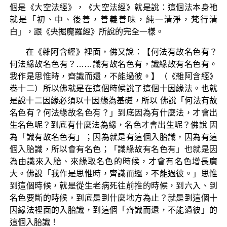
個是《大空法經》，《大空法經》就是說：這個法本身祂
就是「初、中、後善，善義善味，純一清淨，梵行清
白」，跟《央掘魔羅經》所說的完全一樣。
在《雜阿含經》裡面，佛又說：【何法有故名色有？
何法緣故名色有？……識有故名色有，識緣故有名色有。
我作是思惟時，齊識而還，不能過彼。】（《雜阿含經》
卷十二）所以佛就是在這個時候說了這個十因緣法。也就
是說十二因緣必須以十因緣為基礎，所以 佛說「何法有故
名色有？何法緣故名色有？」到底因為有什麼法，才會出
生名色呢？到底有什麼法為緣，名色才會出生呢？佛說 因
為「識有故名色有」；因為就是有這個入胎識，因為有這
個入胎識，所以會有名色；「識緣故有名色有」也就是因
為由識來入胎、來緣取名色的時候，才會有名色增長廣
大。佛說「我作是思惟時，齊識而還，不能過彼。」思惟
到這個時候，就是從生老病死往前推的時候，到六入、到
名色要斷的時候，到底是到什麼地方為止？就是到這個十
因緣法裡面的入胎識，到這個「齊識而還，不能過彼」的
這個入胎識！