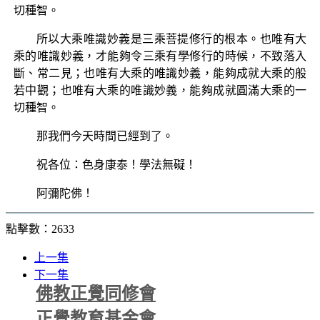
切種智。
所以大乘唯識妙義是三乘菩提修行的根本。也唯有大
乘的唯識妙義，才能夠令三乘有學修行的時候，不致落入
斷、常二見；也唯有大乘的唯識妙義，能夠成就大乘的般
若中觀；也唯有大乘的唯識妙義，能夠成就圓滿大乘的一
切種智。
那我們今天時間已經到了。
祝各位：色身康泰！學法無礙！
阿彌陀佛！
點擊數：2633
上一集
下一集
佛教正覺同修會
正覺教育基金會