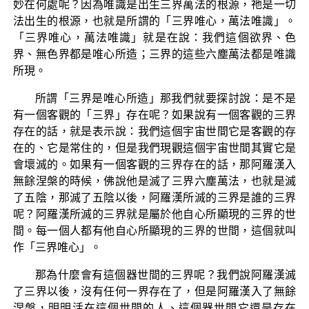
妙在何處呢？因為唯識是出生三界萬法的根源，祂是一切
法出生的根源，也就是所謂的「三界唯心，萬法唯識」。
「三界唯心，萬法唯識」就是在說：我們這個欲界、色
界、無色界都是唯心所造；三界的這些六塵萬法都是唯識
所現。
所謂「三界是唯心所造」那我們就要探討說：是不是
有一個客觀的「三界」存在呢？如果說有一個客觀的三界
存在的話，就是表示說：我們這個宇宙世間它是客觀的存
在的、它是常住的，但是我們現觀這個宇宙世間其實它是
會壞滅的。如果有一個客觀的三界存在的話，那阿羅漢入
無餘涅槃的時候，佛說他是滅了三界六塵萬法，也就是滅
了五陰，那滅了五陰以後，阿羅漢所滅的三界是誰的三界
呢？阿羅漢所滅的三界就是屬於他自心所顯現的三界的世
間。每一個人都有他自心所顯現的三界的世間，這個就叫
作「三界唯心」。
那為什麼會有這個器世間的三界呢？我們說阿羅漢滅
了三界以後，沒有任何一界存在了，但是阿羅漢入了無餘
涅槃，明明活在這個世間的人、這個器世間它還是存在