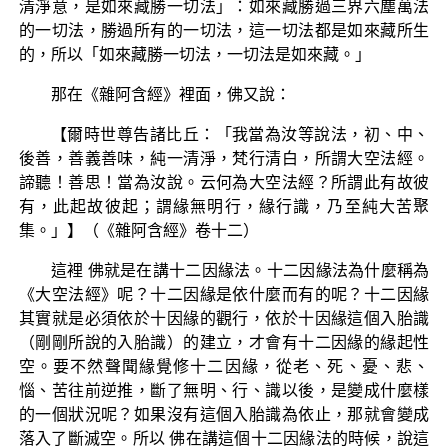
清淨意，是如來藏勝一切法」：如來藏勝過三界六塵萬法
的一切法，勝過所有的一切法，這一切法都是如來藏所生
的，所以「如來藏勝一切法，一切法是如來藏。」
那在《雜阿含經》裡面，佛又說：
【爾時世尊告諸比丘：「我當為汝等說法，初、中、
後善，善義善味，純一清淨，梵行清白，所謂大空法經。
諦聽！善思！當為汝說。云何為大空法經？所謂此有故彼
有，此起故彼起；謂緣無明行，緣行識，乃至純大苦聚
集。」】（《雜阿含經》卷十二）
這裡 佛就是在講十二因緣法。十二因緣法為什麼稱為
《大空法經》呢？十二因緣是依什麼而有的呢？十二因緣
其實就是必須依於十因緣的觀行，依於十因緣這個入胎識
（剛剛所說的入胎識）的建立，才會有十二因緣的緣起性
空。要不然聲聞緣覺修十二因緣，從老、死、憂、悲、
惱、苦往前逆推，斷了無明、行、識以後，是變成什麼樣
的一個狀況呢？如果沒有這個入胎識為依止，那就會變成
落入了斷滅空。所以 佛在講這個十二因緣法的時候，說這