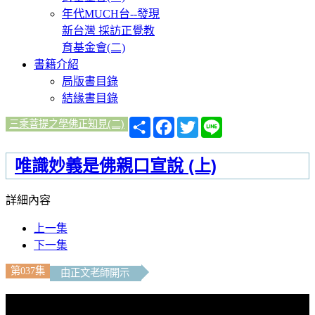
年代MUCH台--發現
新台灣 採訪正覺教
育基金會(二)
書籍介紹
局版書目錄
結緣書目錄
分
Facebook
Twitter
Line
三乘菩提之學佛正知見(二)
享
唯識妙義是佛親口宣說 (上)
詳細內容
上一集
下一集
第037集
由正文老師開示