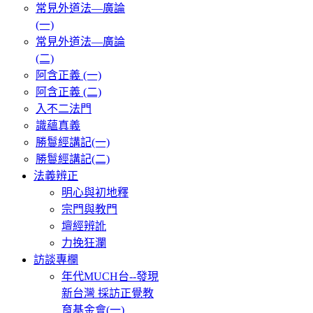
常見外道法—廣論
(一)
常見外道法—廣論
(二)
阿含正義 (一)
阿含正義 (二)
入不二法門
識蘊真義
勝鬘經講記(一)
勝鬘經講記(二)
法義辨正
明心與初地釋
宗門與教門
壇經辨訛
力挽狂瀾
訪談專欄
年代MUCH台--發現
新台灣 採訪正覺教
育基金會(一)