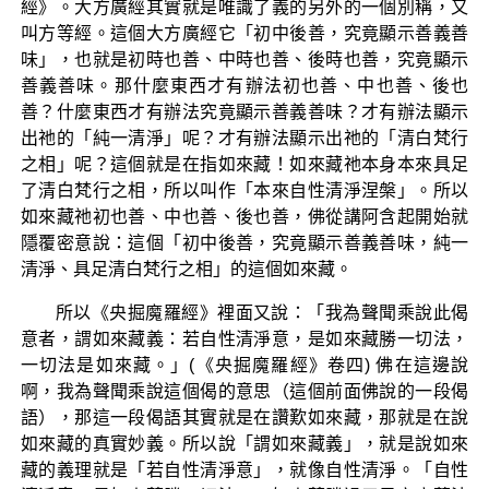
經》。大方廣經其實就是唯識了義的另外的一個別稱，又
叫方等經。這個大方廣經它「初中後善，究竟顯示善義善
味」，也就是初時也善、中時也善、後時也善，究竟顯示
善義善味。那什麼東西才有辦法初也善、中也善、後也
善？什麼東西才有辦法究竟顯示善義善味？才有辦法顯示
出祂的「純一清淨」呢？才有辦法顯示出祂的「清白梵行
之相」呢？這個就是在指如來藏！如來藏祂本身本來具足
了清白梵行之相，所以叫作「本來自性清淨涅槃」。所以
如來藏祂初也善、中也善、後也善，佛從講阿含起開始就
隱覆密意說：這個「初中後善，究竟顯示善義善味，純一
清淨、具足清白梵行之相」的這個如來藏。
所以《央掘魔羅經》裡面又說：「我為聲聞乘說此偈
意者，謂如來藏義：若自性清淨意，是如來藏勝一切法，
一切法是如來藏。」(《央掘魔羅經》卷四) 佛在這邊說
啊，我為聲聞乘說這個偈的意思（這個前面佛說的一段偈
語），那這一段偈語其實就是在讚歎如來藏，那就是在說
如來藏的真實妙義。所以說「謂如來藏義」，就是說如來
藏的義理就是「若自性清淨意」，就像自性清淨。「自性