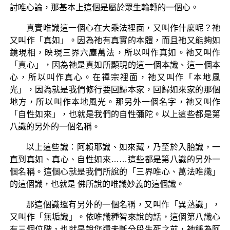
討唯心論，那基本上這個是屬於眾生輪轉的一個心。
真實唯識這一個心在大乘法裡面，又叫作什麼呢？祂
又叫作「真如」。因為祂有真實的本體，而且祂又能夠如
鏡現相，映現三界六塵萬法，所以叫作真如。祂又叫作
「真心」，因為祂是真如所顯現的這一個本識、這一個本
心，所以叫作真心。在禪宗裡面，祂又叫作「本地風
光」，因為就是我們修行要回歸本家，回歸如來家的那個
地方，所以叫作本地風光。那另外一個名字，祂又叫作
「自性如來」，也就是我們的自性彌陀。以上這些都是第
八識的另外的一個名稱。
以上這些識：阿賴耶識、如來藏，乃至於入胎識，一
直到真如、真心、自性如來……這些都是第八識的另外一
個名稱。這個心就是我們所說的「三界唯心、萬法唯識」
的這個識，也就是 佛所說的唯識妙義的這個識。
那這個識還有另外的一個名稱，又叫作「異熟識」，
又叫作「無垢識」。依唯識種智來說的話，這個第八識心
有三個位階，也就是說您還未斷分段生死之前，祂稱為阿