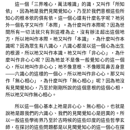
這一個「三界唯心，萬法唯識」的識，又叫作「所知
依」，因為祂是我們見聞覺知心，乃至於我們意根這些所
知心的根本依的俱有依。這一個心還有什麼名字呢？祂另
外一個名字又叫作「本際」。為什麼叫作本際呢？因為世
間所有一切法就只有到這裡為止，沒有辦法超出這個地
方，所以祂叫作本際。祂又叫作「本識」，為什麼叫作本
識呢？因為眾生有八識心，八識心都是以這一個心為出生
的根源，所以祂又叫作本識。祂又叫作「非心心」，為什
麼叫作非心心呢？因為祂並不是像一般覺知心的這一個
心，所以祂叫作非心心；祂不像意根、不像眼耳鼻舌身意
——六識心的這樣的一個心，所以祂叫作非心心。那又叫
作「無心相心」，為什麼叫作「無心相心」呢？因為祂沒
有見聞覺知心，乃至於剛剛所說的這個意根的這個心相，
所以祂又叫作無心相心。
所以這一個心基本上祂是非心心、無心相心，也就是
說祂是跟我們的六識心、我們的見聞覺知心是迥異的。所
以一般這些學術界乃至於古時候的這些印度的這些哲學玄
師，在探討的這些問題都是以見聞覺知心的這一個心在探