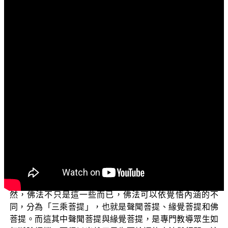
文字內容
各位菩薩：
阿彌陀佛！
很高興能夠在「學佛正知見系列講座」中，再次和大
家見面。這個單元，我們要和大家一起來探討佛法中的兩
大「甘露法門」，也就是「解脫道」與「佛菩提道」。想
從各種不同的角度，來探究佛法的兩個主要道之間的差
別，希望能夠幫助大家建立起正確的佛法修證知見。
首先，我們來說說什麼叫作「佛法」。有人說「佛法
就是在講四聖諦、八正道、十二因緣、緣起性空、三十七
道品等諸法，這就是佛法」。然而真的是這樣嗎？其實不
然，佛法不只是這一些而已，佛法可以依覺悟內涵的不
同，分為「三乘菩提」，也就是聲聞菩提、緣覺菩提和佛
菩提。而這其中聲聞菩提與緣覺菩提，是專門教導眾生如