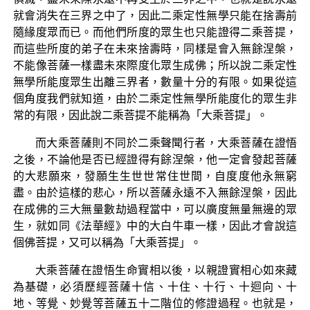
就會消失在三界之中了，因此二乘定性無學只能在捨壽前
隨緣度眾而已。而他們所度的眾生也只能證得二乘菩提，
而這些所度的弟子在未來捨壽時，同樣是會入無餘涅槃，
不能像菩薩一樣盡未來際度化眾生成佛；所以說二乘定性
無學所能度眾生出離三界者，數量十分的有限。如果從這
個角度我們就知道，由於二乘定性無學所能度化的眾生非
常的有限，因此說二乘菩提不能稱為「大乘菩提」。
而大乘菩薩則不同於二乘聲聞行者，大乘菩薩在證悟
之後，不論他是否已經證得有餘涅槃，他一定會發起菩薩
的大悲願來，發願生生世世常住世間，自度度他永無窮
盡。由於這樣的悲心，所以菩薩永遠不入無餘涅槃，因此
在成佛的三大無量數劫過程當中，可以廣度無量無邊的眾
生，就如同《法華經》中的大白牛車一樣，因此才會說這
個佛菩提，又可以稱為「大乘菩提」。
大乘菩薩在證悟生命實相以後，以親證實相心如來藏
為基礎，必須歷經菩薩十信、十住、十行、十迴向、十
地、等覺、妙覺等菩薩五十二階位的修證過程。也就是，