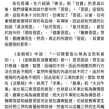
各位菩薩，在介紹過「佛法」和「甘露」的意涵以
後，我們接著來說說什麼叫作「菩提」。「菩提」這個名
詞，這些年來十分的流行，彷彿加了「菩提」以後，任何
事情都會變得非常的有品味、有禪味，因此就有所謂的比
如說「清涼菩提」、「拈花菩提」、「星月菩提」，甚至
於說叫作「環保菩提」、「健康菩提」、「醫療菩提」等
等，都應運而生。然而，真正的所謂的「菩提」，其實是
指覺悟的意思。
《金剛經》中說：「一切賢聖皆以無為法而有差
別。」（《金剛般若波羅蜜經》卷一）意思是說，眾生由
於根器、福德、智慧、因緣的不同，因此所相應的修行方
法也就各不相同，當然所覺悟的內涵也就不同了。由於所
覺悟的內涵各不相同，因此就有了三乘的差別。譬如 世尊
在《法華經》中，就用了「羊車」、「鹿車」和「大白牛
車」來比喻三乘菩提的差別，也就是以羊車比喻為聲聞菩
提，鹿車比喻為緣覺菩提，而大白牛車則比喻為佛菩提。
聲聞菩提和緣覺菩提完全是在講解脫道，也就是教導眾生
如何把三界的貪著給修除掉，然後可以出離三界的生死輪