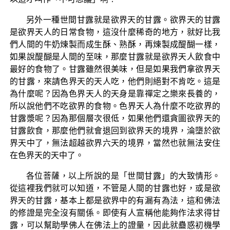
另外一種世間甘露就是欲界天的甘露。欲界天的甘露
是欲界天人的日常食物，這沒什麼稀奇的地方，就好比我
們人間的牛奶煉製而成生酥、熟酥，再煉製成醍醐一樣，
如果說醍醐是人間的至味，那麼甘露就是欲界天人飲食中
最好的食物了。甘露雖然很美味，但是如果我們拿欲界天
的甘露，來請色界天的天人吃，他們則絕對不肯吃。這是
為什麼呢？因為色界天人的天身是靠禪定之樂來長養的，
所以說他們不吃欲界的食物。色界天人為什麼不吃欲界的
甘露漿呢？因為那個層次很低，如果他們還貪圖欲界天的
甘露飲食，那麼他們就會退回到欲界天的境界，淪墮於欲
界天中了，無法超越欲界六天的境界，當然也就無法安住
在色界天的天中了。
各位菩薩，以上所說的是「世間甘露」的大致情形。
從這裡我們就可以知道，不管是人間的甘露也好，或是欲
界天的甘露，基本上都是欲界中的有漏有為法，這和佛法
的修證是完全沒有關係。即使有人宣稱他能夠作法求得甘
露，可以幫助學佛人在佛法上的證量，因此就蠱惑初機學