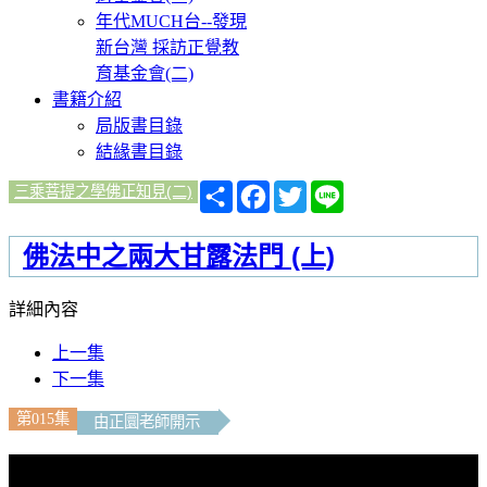
年代MUCH台--發現
新台灣 採訪正覺教
育基金會(二)
書籍介紹
局版書目錄
結緣書目錄
分
Facebook
Twitter
Line
三乘菩提之學佛正知見(二)
享
佛法中之兩大甘露法門 (上)
詳細內容
上一集
下一集
第015集
由正圜老師開示