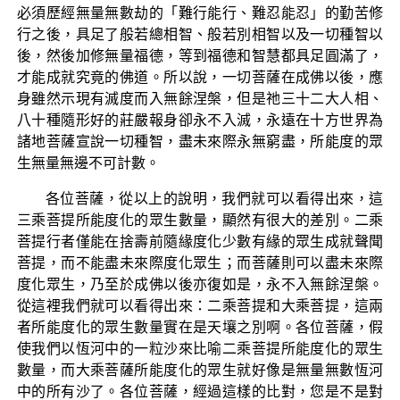
必須歷經無量無數劫的「難行能行、難忍能忍」的勤苦修
行之後，具足了般若總相智、般若別相智以及一切種智以
後，然後加修無量福德，等到福德和智慧都具足圓滿了，
才能成就究竟的佛道。所以說，一切菩薩在成佛以後，應
身雖然示現有滅度而入無餘涅槃，但是祂三十二大人相、
八十種隨形好的莊嚴報身卻永不入滅，永遠在十方世界為
諸地菩薩宣說一切種智，盡未來際永無窮盡，所能度的眾
生無量無邊不可計數。
各位菩薩，從以上的說明，我們就可以看得出來，這
三乘菩提所能度化的眾生數量，顯然有很大的差別。二乘
菩提行者僅能在捨壽前隨緣度化少數有緣的眾生成就聲聞
菩提，而不能盡未來際度化眾生；而菩薩則可以盡未來際
度化眾生，乃至於成佛以後亦復如是，永不入無餘涅槃。
從這裡我們就可以看得出來：二乘菩提和大乘菩提，這兩
者所能度化的眾生數量實在是天壤之別啊。各位菩薩，假
使我們以恆河中的一粒沙來比喻二乘菩提所能度化的眾生
數量，而大乘菩薩所能度化的眾生就好像是無量無數恆河
中的所有沙了。各位菩薩，經過這樣的比對，您是不是對