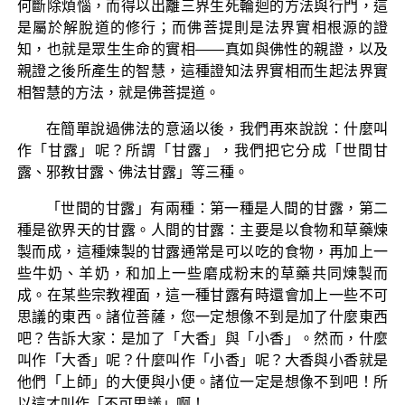
何斷除煩惱，而得以出離三界生死輪迴的方法與行門，這
是屬於解脫道的修行；而佛菩提則是法界實相根源的證
知，也就是眾生生命的實相——真如與佛性的親證，以及
親證之後所產生的智慧，這種證知法界實相而生起法界實
相智慧的方法，就是佛菩提道。
在簡單說過佛法的意涵以後，我們再來說說：什麼叫
作「甘露」呢？所謂「甘露」，我們把它分成「世間甘
露、邪教甘露、佛法甘露」等三種。
「世間的甘露」有兩種：第一種是人間的甘露，第二
種是欲界天的甘露。人間的甘露：主要是以食物和草藥煉
製而成，這種煉製的甘露通常是可以吃的食物，再加上一
些牛奶、羊奶，和加上一些磨成粉末的草藥共同煉製而
成。在某些宗教裡面，這一種甘露有時還會加上一些不可
思議的東西。諸位菩薩，您一定想像不到是加了什麼東西
吧？告訴大家：是加了「大香」與「小香」。然而，什麼
叫作「大香」呢？什麼叫作「小香」呢？大香與小香就是
他們「上師」的大便與小便。諸位一定是想像不到吧！所
以這才叫作「不可思議」啊！