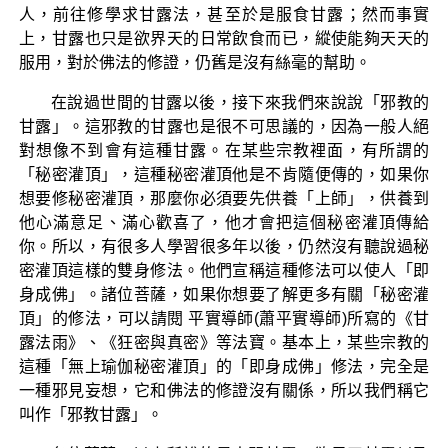
人，前往修學求甘露法，甚至於是服食甘露；然而事實
上，甘露也只是欲界天的日常飲食而已，縱使能夠天天的
服用，對於佛法的修證，仍舊是沒有絲毫的幫助。
在說過世間的甘露以後，接下來我們來說說「邪教的
甘露」。這邪教的甘露也是很不可思議的，因為一般人絕
對想像不到會有這種甘露。在某些宗教裡面，有所謂的
「秘密灌頂」，這種秘密灌頂他是不肯隨便傳的，如果你
想要修秘密灌頂，那麼你必須要先供養「上師」，供養到
他心滿意足、滿心歡喜了，他才會把這個秘密灌頂傳給
你。所以，有很多人學習很多年以後，仍然沒有聽說過秘
密灌頂這樣的雙身修法。他們宣稱這種修法可以使人「即
身成佛」。諸位菩薩，如果你想要了解更多有關「秘密灌
頂」的修法，可以請閱 平實導師(蕭平實導師)所寫的《甘
露法雨》、《狂密與真密》等法寶。基本上，某些宗教的
這種「無上瑜伽秘密灌頂」的「即身成佛」修法，完全是
一種邪見妄想，它和佛法的修證沒有關係，所以我們稱它
叫作「邪教甘露」。