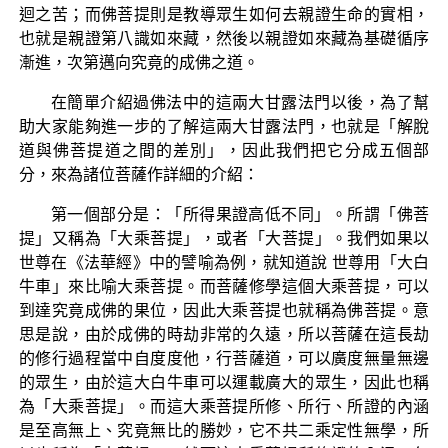
迴之苦；而佛菩提則是教導眾生如何去親證生命的實相，
也就是親證第八識如來藏，然後以親證如來藏為基礎循序
漸進，次第邁向究竟的成佛之道。
在簡單介紹過佛法中的這兩大甘露法門以後，為了幫
助大家能夠進一步的了解這兩大甘露法門，也就是「解脫
道與佛菩提道之間的差別」，因此我們把它分成五個部
分，來為諸位菩薩作詳細的介紹：
第一個部分是：「所得果證高低不同」。所謂「佛菩
提」又稱為「大乘菩提」，或者「大菩提」。我們如果以
世尊在《法華經》中的譬喻為例，就知道說 世尊用「大白
牛車」來比喻大乘菩提。而菩薩修學這個大乘菩提，可以
到達究竟成佛的果位，因此大乘菩提也就稱為佛菩提。意
思是說，由於成佛的時劫非常的久遠，所以菩薩在這長劫
的修行過程當中自度度他，行菩薩道，可以廣度無量無邊
的眾生，由於這大白牛車可以運載廣大的眾生，因此也稱
為「大乘菩提」。而這大乘菩提所修、所行、所證的內涵
是至高無上、究竟無比的勝妙，它不共二乘定性無學，所