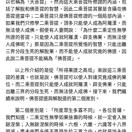
以也稱為「大菩提」。然而這大乘菩提所修證的內涵，包
括了解脫和佛菩提的智慧，因此二乘菩提其實是含攝在佛
菩提道當中；二乘菩提只是佛菩提修證的一個局部內涵，
如果我們只修學二乘菩提，頂多只能使人成為阿羅漢，而
無法使人成佛。假使有人要問說：「為什麼二乘定性無學
所證的菩提，只能使人成就阿羅漢、辟支佛果，而無法使
人成佛呢？」那是因為二乘菩提所覺悟的智慧，只能出離
三界分段生死的解脫果，而不能使人成就究竟的佛道，因
此說二乘菩提不能稱為「佛菩提」。
以上所介紹的是從「所得果證之高低」來說這三乘菩
提的差異。也就是說，佛菩提可以使人到達究竟成佛的果
位，而二乘菩提則只能使人成就阿羅漢、辟支佛果，只能
出離三界的分段生死，而無法使人成佛。接下來，我們繼
續來說明，佛菩提道與解脫道的第二個差別。
第二個差別是：「所度眾生多寡不同」。各位菩薩，
我們知道，二乘定性無學如果捨壽的時候，就一定會入無
餘涅槃；入無餘涅槃的時候，六根、六塵、六識等十八界
俱滅，盡未來際永遠不再受生於三界之中，也就是說永遠