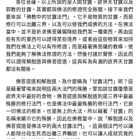
各位菩薩，以上所說的是人間甘露、欲界天甘露以及
邪教的甘露，其實都與佛法的修證完全無關。接下來我們
要來說「佛教中的甘露法門」。它不是物質的甘露，而是
修行可以出離三界，以及可以使我們成佛的方法。在佛法
當中，並不是祈求佛菩薩賜降給我們某一種東西，再由這
些有形的東西可以證得某些境界，或者由這些物質來加持
我們在佛法上可以有所修證；而是藉著佛菩薩的教導，使
我們能夠了解佛法修證的方法，然後付諸於實修，因此而
可以證得解脫道與佛菩提道，這與有為有漏的欲界天甘露
都沒有關係。
佛菩提道和解脫道，為什麼稱為「甘露法門」呢？這
是藉著譬喻來說明這兩大法門的殊勝。譬如說甘露瓊漿是
欲界天中最好的食物，佛菩提道與解脫道則是三界中最最
殊勝的修行法門，也是佛法中最最殊勝的修行法門，它是
一切佛法的根本，也是無上的大法，所以藉著「甘露」的
名稱來顯示它的殊勝。因此在佛教當中，說「解脫道以及
佛菩提道是佛法中的兩大甘露法門」，這兩個法門可以讓
人斷除分段生死而出離三界輪迴，也可以讓人成就究竟的