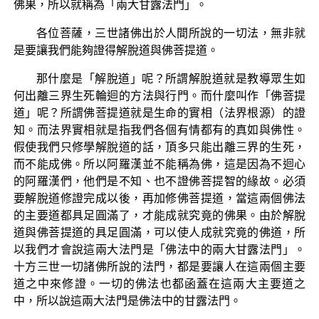
佛果，所以就稱為「兩大甘露法門」。
各位菩薩，三世諸佛出於人間所說的一切法，無非就
是要讓我們能夠證得解脫道與佛菩提道。
那什麼是「解脫道」呢？所謂解脫道就是教導眾生如
何出離三界生死輪迴的方法與行門。而什麼叫作「佛菩提
道」呢？所謂佛菩提道就是生命的實相（法界根源）的證
知。而法界實相就是指我們各個有情都有的真如與佛性。
假使我們只修學解脫道的話，頂多只能出離三界的生死，
而不能成佛。所以阿羅漢並不能稱為佛，這是因為不迴心
的阿羅漢們，他們是不知、也不證佛菩提智的緣故。必須
要解脫道修證完成以後，再加修佛菩提道，當這兩個佛法
的主要道都具足圓滿了，才能成就究竟的佛果。由於解脫
道與佛菩提道的具足圓滿，可以使人成就究竟的佛道，所
以我們才會說這兩大法門是「佛法中的兩大甘露法門」。
十方三世一切諸佛所說的法門，都是要讓人在這兩個主要
道之中來修證。一切的佛法也都函蓋在這兩大主要道之
中，所以說這兩大法門是佛法中的甘露法門。