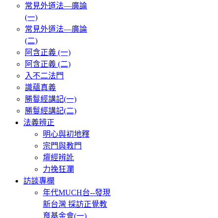
常見外道法—廣論
(一)
常見外道法—廣論
(二)
阿含正義 (一)
阿含正義 (二)
入不二法門
識蘊真義
勝鬘經講記(一)
勝鬘經講記(二)
法義辨正
明心與初地釋
宗門與教門
壇經辨訛
力挽狂瀾
訪談專欄
年代MUCH台--發現
新台灣 採訪正覺教
育基金會(一)