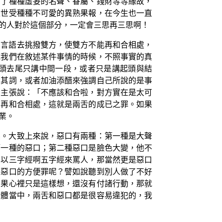
為了種種虛妄的名聲、眷屬、錢財等等緣故，
量世受種種不可愛的異熟果報，在今生也一直
的人對於這個部分，一定會三思再三思啊！
的言語去挑撥雙方，使雙方不能再和合相處，
說我們在敘述某件事情的時候，不照事實的真
頭去尾只講中間一段，或者只是講起頭與結
大其詞，或者加油添醋來強調自己所說的是事
的主張說：「不應該和合啦，對方實在是太可
法再和合相處，這就是兩舌的成已之罪。如果
業。
係。大致上來說，惡口有兩種：第一種是大聲
第一種的惡口；第二種惡口是臉色大變，他不
者以三字經啊五字經來罵人，那當然更是惡口
是惡口的方便罪呢？譬如說聽到別人做了不好
如果心裡只是這樣想，還沒有付諸行動，那就
團體當中，兩舌和惡口都是很容易違犯的，我