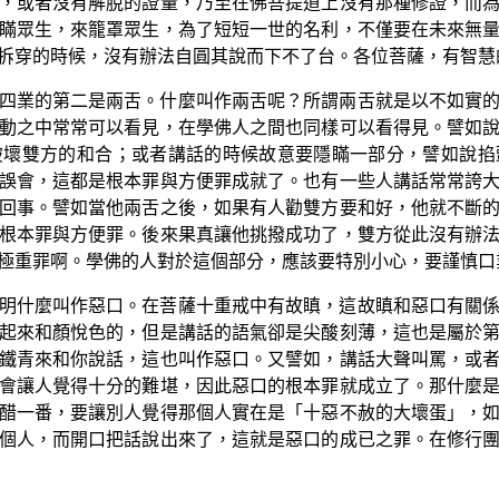
，或者沒有解脫的證量，乃至在佛菩提道上沒有那種修證，而
瞞眾生，來籠罩眾生，為了短短一世的名利，不僅要在未來無
拆穿的時候，沒有辦法自圓其說而下不了台。各位菩薩，有智慧
四業的第二是兩舌。什麼叫作兩舌呢？所謂兩舌就是以不如實
動之中常常可以看見，在學佛人之間也同樣可以看得見。譬如
破壞雙方的和合；或者講話的時候故意要隱瞞一部分，譬如說掐
誤會，這都是根本罪與方便罪成就了。也有一些人講話常常誇
回事。譬如當他兩舌之後，如果有人勸雙方要和好，他就不斷
根本罪與方便罪。後來果真讓他挑撥成功了，雙方從此沒有辦
極重罪啊。學佛的人對於這個部分，應該要特別小心，要謹慎口
明什麼叫作惡口。在菩薩十重戒中有故瞋，這故瞋和惡口有關
起來和顏悅色的，但是講話的語氣卻是尖酸刻薄，這也是屬於
鐵青來和你說話，這也叫作惡口。又譬如，講話大聲叫罵，或
會讓人覺得十分的難堪，因此惡口的根本罪就成立了。那什麼
醋一番，要讓別人覺得那個人實在是「十惡不赦的大壞蛋」，
個人，而開口把話說出來了，這就是惡口的成已之罪。在修行