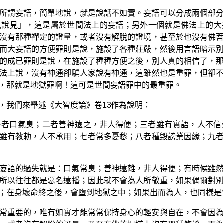
所謂妄語，簡單地說，就是說話不如實。妄語可以分成兩個部
見說見」，這是屬於世間法上的妄語；另外一個就是佛法上的大
沒有那種禪定的證量，或者沒有解脫的證境，甚至於也沒有佛
而大妄語的方便罪則是說，施設了各種莊嚴，然後用言語暗示
的成已罪則是說，在施設了種種方便之後，別人真的相信了，
法上說，沒有神通卻騙人家說有神通，這雖然也是重罪，但卻
，那就是地獄罪啊！這可是世間妄語罪中的最重罪。
，我們來舉述《大智度論》卷13作為說明：
一者口氣臭；二者善神遠之，非人得便；三者雖有實語，人不信
雖有教勅，人不承用；七者常多憂愁；八者種毀謗業因緣；九
妄語的過失就是：口氣常臭；善神遠離，非人得便；有時候雖
所以往往都是惡名遠播；因此就不會為人所敬重，如果偶爾對
；在身壞命終之後，會墮到地獄之中；如果出而為人，也同樣是
常重要的，唯有如實才能常常保持身心的輕安與自在，不會因