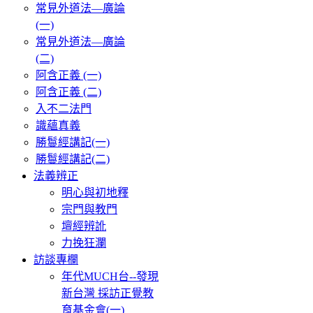
常見外道法—廣論
(一)
常見外道法—廣論
(二)
阿含正義 (一)
阿含正義 (二)
入不二法門
識蘊真義
勝鬘經講記(一)
勝鬘經講記(二)
法義辨正
明心與初地釋
宗門與教門
壇經辨訛
力挽狂瀾
訪談專欄
年代MUCH台--發現
新台灣 採訪正覺教
育基金會(一)