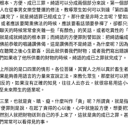
根本、方便、成已三罪。綺語可以分成兩個部分來說，第一個
人在從事男女樂空雙運的修法，教導眾生如何可以到達「第四
話講完了，就是綺語罪已經成立了。那什麼是非時之言呢？譬如
，或者應該要聞熏佛法的時候，應該要看話頭要參禪了，卻都只
聊天的時候常常會夾雜一些「有顏色」的笑話，或者吃異性的
就是成就綺語的根本罪；而綺語的方便罪則譬如說：把綺語編
佛前恭敬的唱誦讚佛偈，這是讚佛而不是綺語。為什麼呢？因
在聽聞之後心生歡喜，因此就供養我們財物；或者我們寫出錯
們如果收了他所供養的財物的時候，綺語的成已之罪就完成了。
上所說的是口四業的情形。各位菩薩，其實人之所以異於畜生
果能夠善用語言的力量來宣說正法，來教化眾生，那麼就可以
相反的，如果沒有正確的知見，往往人云亦云，就很容易用這小
至未來際生的道業呢。
三業，也就是貪、瞋、癡。什麼叫作「貪」呢？所謂貪，就是
方便罪則是說，在起了貪得的心以後，心中就施設方便，想要把
然別人就把財物送到自己的手上來了，這就是貪的成已之罪。
們常常可以看得見的事。