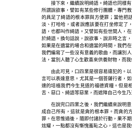
接下來，繼續說明綺語。綺語也同樣有
所謂說欲事，譬如有某些修行團體，專門教
的具足了綺語的根本罪與方便罪；當他把
淡、打哈哈，或者說應該要在打坐修定了
語，也都叫作綺語。又譬如有些世間人，在
於綺語。換句話說，說欲事、說非時之言，
如果是在適當的場合和適當的時間，我們在
我們編寫了一些沒有意義的歌曲，而讓別人
法，當別人聽了心生歡喜來供養財物，而我
由此可見，口四業是很容易違犯的。以
言可以表達意思。尤其是一個菩薩行者，如
速的培植我們今生見道的福德資糧。但是
舌、惡口、綺語等惡業，而遮障自己今生乃
在說完口四業之後，我們繼續來說明意
成自己所有，這就是貪的根本罪。而貪的
罪。在思惟過後，隨即付諸於行動，果不期
炫耀，一點都沒有慚愧羞恥之心，這也是我