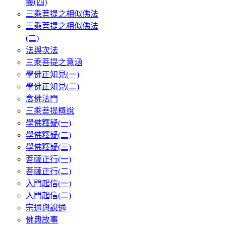
義(四)
三乘菩提之相似佛法
三乘菩提之相似佛法
(二)
法與次法
三乘菩提之意涵
學佛正知見(一)
學佛正知見(二)
念佛法門
三乘菩提概說
學佛釋疑(一)
學佛釋疑(二)
學佛釋疑(三)
菩薩正行(一)
菩薩正行(二)
入門起信(一)
入門起信(二)
宗通與說通
佛典故事