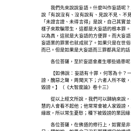
我們先來說說妄語。什麼叫作妄語呢？
說「有說沒有、沒有說有、見說不見、不
「未證言證、未得言得」是說，自己其實並
樣子來欺騙眾生，這都是大妄語的根本罪。
以為真，這就是大妄語的方便罪。而大妄語
妄語業的罪業也就成就了。如果只是在世俗
而已。但是如果是大妄語而三罪都具足的話
各位菩薩，至於妄語會產生哪些過患呢
【如佛說：妄語有十罪，何等為十？
謗，醜惡之聲，周聞天下；六者人所不敬，
毀謗。】（《大智度論》卷十三）
從以上經文所說，我們可以歸納來說，
慧的人會看不起他；他常常會被人家毀謗，
緣故，所以常生憂愁；種下被毀謗的業因緣
各位菩薩，在佛道的修行上，如實是非