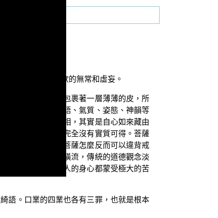
討，如何來觀察淫欲的無常和虛妄。
屎尿不淨，只是因為包裹著一層薄薄的皮，所
往都是因為有情的言語、氣質、姿態、神韻等
們所見到的這個色塵相，其實是自心如來藏由
只是自食津液而已，完全沒有實質可得。菩薩
法之中修學才對啊，菩薩怎麼反而可以違背戒
由於男女混雜，物欲橫流，傳統的道德觀念淡
斷，不僅使自己和他人的身心都蒙受極大的苦
和綺語。口業的四業也各有三罪，也就是根本