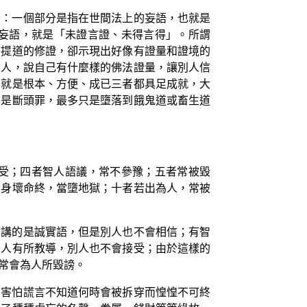
分：一個部分是指在世間法上的妄語，也就是
妄語，就是「未證言證、未得言得」。所謂
菩提道的修證，卻示現出好像有證量和證境的
別人，說自己有什麼樣的佛法證量，讓別人信
那就是根本、方便、成已三者都具足成就，大
不是斷頭罪，最多只是墮落到餓鬼道或畜生道
受；四者智人語議，常不參豫；五者常被毀
者身壞命終，當墮地獄；十者若出為人，常被
然講的是誠實語，但是別人也不會相信；有智
別人有所教導，別人也不會接受；由於這樣的
常會為人所毀謗。
為害怕謊言不知道何時會被拆穿而惶惶不可終