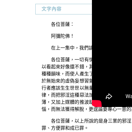
文字內容
各位菩薩：
阿彌陀佛！
在上一集中，我們談到淫欲的一些現象
各位菩薩，一切有情眾生的色身，其實
以看起來好像還不錯，其實是名符其實的「
種種韻味，而使人產生了邪思，乃至於產生
於無始來的虛偽妄想習氣所顯現，並沒有真
行者應該生生世世以無量的善法來利樂有情
律，而把邪淫這種惡法加在眾生身上，造成
薄，又加上媒體的推波助瀾，使得眾生非常
惱，而無法獲得解脫，更遑論要專心一意的
各位菩薩，以上所說的是身三業的邪淫
罪、方便罪和成已罪。