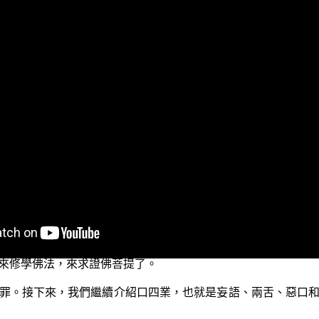
，也知道淫欲所產生的許多過患。今天我們就來和大家一起來探
都是地、水、火、風四大假合而有。身體裡面盡是膿血臭穢、
活動廁所」啊。我們之所以會對別人的身體表相產生貪著，往
了淫欲之心，進而造下了邪淫的罪業。如果就真實義來說，我
實的外五塵可得，就好像一隻狗在啃著已經乾枯的骨頭一樣，
，來救護眾生，使眾生能夠離苦得樂，乃至可以度眾生進入正
眾生欲求出離，卻反增繫縛呢？生活在這樣的一個時代裡頭，
容易違犯邪淫罪而無法自拔，導致因邪淫而產生妄語等惡業不
來修學佛法，來求證佛菩提了。
罪。接下來，我們繼續介紹口四業，也就是妄語、兩舌、惡口