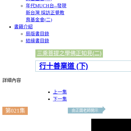
年代MUCH台--發現
新台灣 採訪正覺教
育基金會(二)
書籍介紹
局版書目錄
結緣書目錄
三乘菩提之學佛正知見(二)
行十善業道 (下)
詳細內容
上一集
下一集
第021集
由正圜老師開示