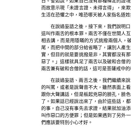
日。譬如說，如果自己沒有那種禪定的證境
而故意示現「未證言證、未得言得」，來欺
生活在恐懼之中，唯恐哪天被人家指名道姓
在說過妄語之後，接下來，我們說明口
這叫作兩舌的根本罪。兩舌不僅在世間人互
相去講，而是用隱瞞的方式挑撥兩個人，
尾，而把中間的部分給省略了，讓別人產生
實，但目的就是要挑撥是非，其實都沒有那
惡了。」這樣就具足了兩舌以及破和合僧的
兩舌兼有破和合僧的話，這可是菩薩戒中的
在談過妄語、兩舌之後，我們繼續來說
的叫罵，或者是說聲音不大，雖然表面上看
跟你大聲講話，但是板起兇惡的臉孔，臉色
了。如果話已經說出來了，由於這些話，都
的事，自己沒有事先去求證，結果就加油添
叫作惡口的方便罪；但是如果遇到了另外一
們應該要特別小心才好。