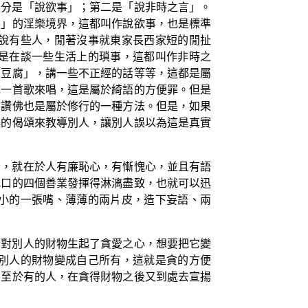
部分是「說欲事」；第二是「說非時之言」。
喜」的淫樂境界，這都叫作說欲事，也是標準
說有些人，閒著沒事就東家長西家短的閒扯
是在談一些生活上的瑣事，這都叫作非時之
「豆腐」，講一些不正經的話等等，這都是屬
成一首歌來唱，這是屬於綺語的方便罪。但是
為讚佛也是屬於修行的一種方法。但是，如果
誤的偈頌來教導別人，讓別人誤以為這是真實
者，就在於人有廉恥心，有慚愧心，並且有語
把口的四個善業發揮得淋漓盡致，也就可以迅
小的一張嘴、薄薄的兩片皮，造下妄語、兩
指對別人的財物生起了貪愛之心，想要把它變
別人的財物變成自己所有，這就是貪的方便
甚至於有的人，在貪得財物之後又到處去宣揚