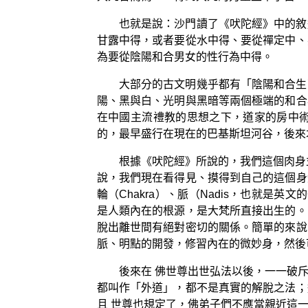
也就是說：沙門讀了《吠陀經》中的敘
甘露中得，或者要從水中得、要從禪定中、
為要從陰陽和合男女的性行為中得。
大部分的古文明幾乎都有「陰陽和合生
陽、黑與白、光明與黑暗等兩個極端的和合
在中國主流禮教的思想之下，道家的房中
的，最早盛行在現在的巴基斯坦河谷，後來
根據《吠陀經》所說的，我們這個肉身並
說，我們現在看得見、摸得到自己的這個身
輪（Chakra）、脈（Nadis，也就是英文
是人類內在的根源，是大梵所直接出生的。
脫出離世間有絕對密切的關係。簡單的來說
脈、明點的開發，修習內在的微妙身，然後
後來在 佛世尊出世弘法以後，一一破
都叫作「外道」，都不是真實的解脫之法；
且 世尊也規定了，佛弟子們不應當親近這