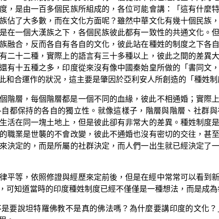
度，是由一百多個民族所組成的，各位可能會講：「這有什麼
族佔了大多數，而在文化方面呢？雖然中華文化有幾十個民族
是在一個大漢族之下，各個民族彼此都有一致性的共通文化。
族融合，反而各自有各自的文化，彼此站在種姓的制度之下各
有二十二種，實際上的語言有三十多種以上，彼此之間的差異
還有十五種之多，印度從來沒有像中國秦始皇所做的「書同文
此和合運作的狀況，這主要是肇因於亞利安人所創造的「種姓制
個階層，每個階層都是一個不同的血緣，彼此不相通婚；實際
各自都保持的各自的獨立性。就像這樣子，階層與階層、社群與
生活在同一塊土地上，但是彼此卻有非常大的差異。種姓制度
的職業是世襲的不會改變，彼此不通婚也沒有密切的交往，甚
來決定的，而是所屬的社群決定，而人們一出生就已經決定了
律平等，依照修證與經歷來定前後，但是在經中常常可以看到
，可知道當時的印度種姓制度已經不僅僅是一種想法，而是成為
不是要說坦特羅佛教不是真的佛法嗎？為什麼要講印度的文化？