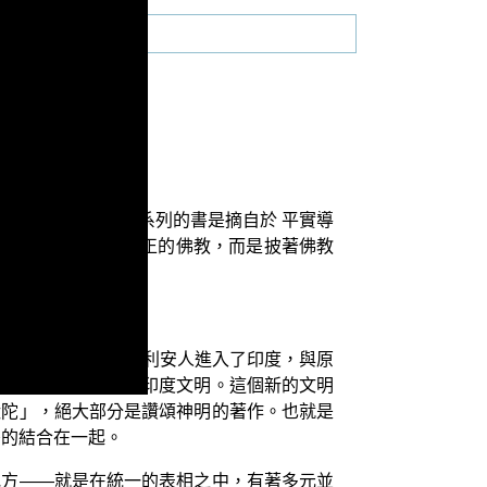
佛教系列」，這個系列的書是摘自於 平實導
坦特羅佛教」不是真正的佛教，而是披著佛教
印歐系由白皮膚的亞利安人進入了印度，與原
一個新興的更廣大的印度文明。這個新的文明
吠陀」，絕大部分是讚頌神明的著作。也就是
密的結合在一起。
地方——就是在統一的表相之中，有著多元並