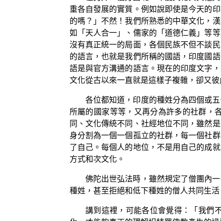
重各自發展的實質。例如說即使是今天的印
的嗎？」不然！我們所熟悉的中華文化，漢
如「天人合一」、儒家的「道德仁義」等等
沒有真正統一的局面，各個民族不但不談民
的語言，也就是我們所稱的國語，印度國語
語是與官方溝通的語言。現在的印度文字，
文化從古以來一直就是這樣子複雜，卻又彼
各位都知道，印度的種姓分為四個或五
所屬的國家等等，又再分為許多的社群，
同、文化傳統不同、社經地位不同，雖然是
身分割為一個一個孤立的社群，每一個社群
了自己。每個人的地位，不是用自己的成就
方式和次文化。
佛陀出世弘法時，雖然規定了僧團內一
種姓，甚至拒絕和低下種姓的僧人共同生活
講到這裡，可能各位會覺得：「我們