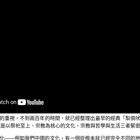
？遊步輕利否？道業精進否？眾生易度否？
正覺同修會所出版的口袋書，由我為各位導讀其中「概說坦特羅
巨著。從今天開始將會有六集的課程為各位節錄的介紹：有關「
道思想的一個教門。
的源頭。
，很早就有了進步的文化以及宗教傳統。公元前1500年左右，
兩個複雜的文化彼此交流，產生了文化的融合，逐漸的形成了
的重視，不到兩百年的時間，就已經整理出最早的經典「梨俱
已經是以祭祀至上、宗教為核心的文化，宗教與哲學與生活三者緊
化——例如我們中國的文化，有一個從根本就已經完全不同的