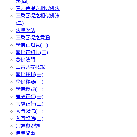
義(四)
三乘菩提之相似佛法
三乘菩提之相似佛法
(二)
法與次法
三乘菩提之意涵
學佛正知見(一)
學佛正知見(二)
念佛法門
三乘菩提概說
學佛釋疑(一)
學佛釋疑(二)
學佛釋疑(三)
菩薩正行(一)
菩薩正行(二)
入門起信(一)
入門起信(二)
宗通與說通
佛典故事