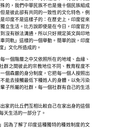
特殊的，我們中華民族不也是幾十個民族組成
，但是彼此卻有共同的一致性的文化特色，例
但是印度不是這樣子的：在歷史上，印度從來
自獨立生活。比方說即使是在今日，印度官方
大到沒有辦法溝通，所以只好規定英文與印地
，車同軌」這樣的一個舉動。簡單的說，印度
度」文化所造成的。
上每一個階層之中又依照所在的地域、血緣、
社群之間彼此的宗教地位不同、教育程度不
是一個森嚴的身分制度，它把每一個人按照出
至不能去接觸最低下種姓人的身體，以免污染
一輩子所屬的社群，每一個社群有自己的生活
新出家的比丘們互相比較自己在家出身的這個
每天生活的一部分了。
」因為了解了印度這種獨特的種姓制度的文