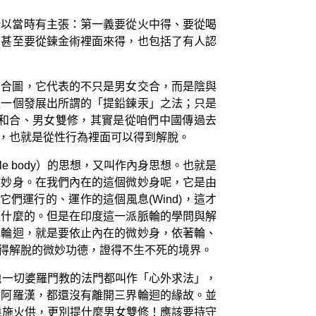
所以當時有主張：第一義要從火中得、要從喝
，甚至要從鍊金術裡面來得，也包括了有人認
和合圖，它代表的不只是男女交合，而是陰與
這一個發展出所謂的「提鉛鍊汞」之法；只是
和合、男女雙修，其實是從咱們中國傳過去
，也就是從性行為裡面可以得到解脫。
 body）的思想，又叫作內身思想。也就是
微妙身。在我們內在的這個微妙身呢，它是由
驅使它們運行的、運作的這個風息(Wind)，這才
經什麼的。但是在印度這一派脈輪的學問與解
開輪迴，就是要依止內在的微妙身，依著輪、
得解脫的微妙功德，證得不生不死的境界。
他一切婆羅門教的法門都叫作「心外求法」，
門阿羅漢，都還沒有離開三界輪迴的緣故。並
燒施火供，更別提什麼男女雙修！應該要持守