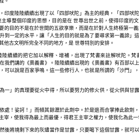
程。
00年，印度陸陸續續出現了以「四部吠陀」為主的經典，「四部吠
來主導整個印度的思想，目的是在 世尊出世之前，使得印度的
要的目的不是在於世間的五欲享樂，而是在於對人生終極第一義
升到一定的水平，讓「人生的目的就是為了要尋求第一義諦」
其他古文明所完全不同的地方，是 世尊特別的安排。
陸陸續續的把它加以解釋、增補，出現了梵書來註解吠陀。梵
在我們講的《奧義書》。陸陸續續出現的《奧義書》有百部以
，可以說是百家爭鳴。這一些修行人，也就是所謂的「沙門」
為一」的真理要從火中得，所以要努力的修火供，從火供與甘
依處！娑訶！」而傾其餘瀝於此劑中。於是退而合掌捧此飲劑
主宰，使我得為最上而最優，得君王主宰之權力，使我化為此一
然後將燒剩下來的灰燼當作是甘露，只要喝下這個甘露，就可