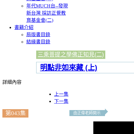
年代MUCH台--發現
新台灣 採訪正覺教
育基金會(二)
書籍介紹
局版書目錄
結緣書目錄
三乘菩提之學佛正知見(二)
明點非如來藏 (上)
詳細內容
上一集
下一集
第043集
由正偉老師開示