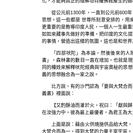
化，才能夠真正的理解坦特羅佛教產生的過
從公元前1300年，一直到公元前6
思想。這一些都是 世尊所刻意安排的，用
更重要的是教導印度人民，一個人一生最重
如如來藏事先做好的準備，把印度的文化提
的事情，營造出這樣的氛圍。這也是和世界
「四部吠陀」為本論，然後後來的人
書」，森林書的數目一直在增加，也就是現
同的種姓來解釋吠陀經典與宇宙奧秘的思想
義的思想融合為一家之說。
比方說，有的沙門認為「要與大梵合而
義書》裡面說：
【又酌酥油而灌於火，祝曰：「獻與歸
在汝強力中，彼為最上最優者，為君王為大
上面是說：藉由火供燒施供品給大梵，
大梵合而為一，得到大梵的力量主宰宇宙。