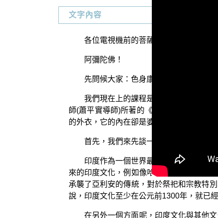
文字內容
各位電視機前的菩薩們：
阿彌陀佛！
先問候大家：色身康泰否？少病少惱否
我們現在上的課程是為大家導讀：佛教
師(蕭平實導師)所著的《狂密與真密》的
的外衣，它的內在卻是婆羅門教、印度教外
首先，我們來先談一談「坦特羅佛教」
印度作為一個世界最古老之一的文化圈
來的印度文化，例如像哈拉巴文化的遺留，
承襲了亞利安的傳統，對於祭祀和宗教特別
說，印度文化至少在公元前1300年，就
在另外一個方面呢，印度文化與其他文