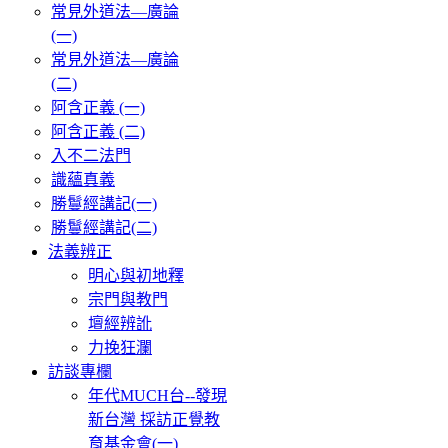
常見外道法—廣論
(一)
常見外道法—廣論
(二)
阿含正義 (一)
阿含正義 (二)
入不二法門
識蘊真義
勝鬘經講記(一)
勝鬘經講記(二)
法義辨正
明心與初地釋
宗門與教門
壇經辨訛
力挽狂瀾
訪談專欄
年代MUCH台--發現
新台灣 採訪正覺教
育基金會(一)