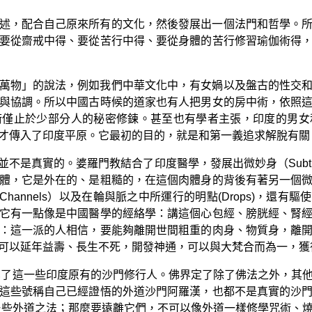
述，配合自己原來所有的文化，然後發展出一個法門和哲學。
要從齋戒中得、要從苦行中得、要從身體的苦行修習瑜伽術得
萬物」的說法，例如我們中華文化中，有女媧以及盤古的性交
與協調。所以中國古時候的道家也有人把男女的房中術，依照
術僅止於少部分人的秘密修鍊。甚至也有學者主張，印度的男女
才傳入了印度平原。它最初的目的，就是和第一義追求解脫有關
不是真實的。婆羅門教結合了印度醫學，發展出微妙身（Subtle
體，它是外在的、是粗糙的，在這個肉體身的背後有著另一個
的Channels）以及在輪與脈之中所運行的明點(Drops)，還有
它有一點像是中國醫學的經絡學：講這個心包經、膀胱經、腎
：這一派的人相信，要能夠離開世間粗重的肉身、物質身，離
可以延年益壽、長生不死，開發神通，可以與大梵合而為一，獲
斥了這一些印度原有的沙門修行人。佛界定了除了佛法之外，其
這些號稱自己已經證悟的外道沙門阿羅漢，也都不是真實的沙
一些外道之法；那麼要遠離它們，不可以像外道一樣修學咒術、