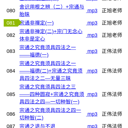
舍识用根之辨（二）+宗通与
080
mp3
正旭老师
胎昧
081
宗通非禪定(一)
mp3
正旭老师
宗通非禅定(二)+宗门无念心
082
mp3
正旭老师
体非是定心
宗通之究竟须具四法之一
083
mp3
正伟法师
——福德(一)
宗通之究竟须具四法之一
084
——福德(二)+宗通之究竟须
mp3
正伟法师
具四法之二—无量三昧
宗通之究竟须具四法之三
085
——四种圆寂+宗通之究竟须
mp3
正伟法师
具四法之四—一切种智(一)
宗通之究竟须具四法之四一
086
mp3
正伟法师
切种智(二)
087
宗通之退与不退
mp3
正伟法师