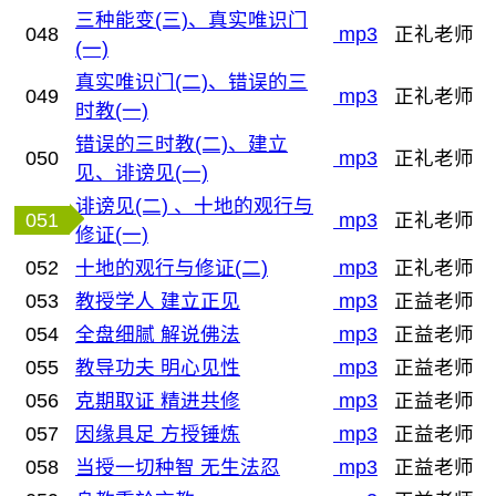
三种能变(三)、真实唯识门
048
mp3
正礼老师
(一)
真实唯识门(二)、错误的三
049
mp3
正礼老师
时教(一)
错误的三时教(二)、建立
050
mp3
正礼老师
见、诽谤见(一)
诽谤见(二) 、十地的观行与
051
mp3
正礼老师
修证(一)
052
十地的观行与修证(二)
mp3
正礼老师
053
教授学人 建立正见
mp3
正益老师
054
全盘细腻 解说佛法
mp3
正益老师
055
教导功夫 明心见性
mp3
正益老师
056
克期取证 精进共修
mp3
正益老师
057
因缘具足 方授锤炼
mp3
正益老师
058
当授一切种智 无生法忍
mp3
正益老师