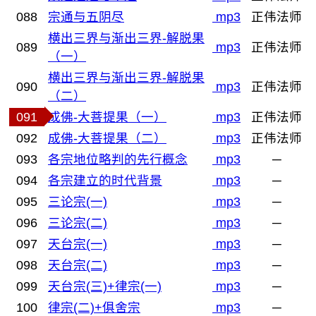
088
宗通与五阴尽
mp3
正伟法师
横出三界与渐出三界-解脱果
089
mp3
正伟法师
（一）
横出三界与渐出三界-解脱果
090
mp3
正伟法师
（二）
091
成佛-大菩提果（一）
mp3
正伟法师
092
成佛-大菩提果（二）
mp3
正伟法师
093
各宗地位略判的先行概念
mp3
─
094
各宗建立的时代背景
mp3
─
095
三论宗(一)
mp3
─
096
三论宗(二)
mp3
─
097
天台宗(一)
mp3
─
098
天台宗(二)
mp3
─
099
天台宗(三)+律宗(一)
mp3
─
100
律宗(二)+俱舍宗
mp3
─