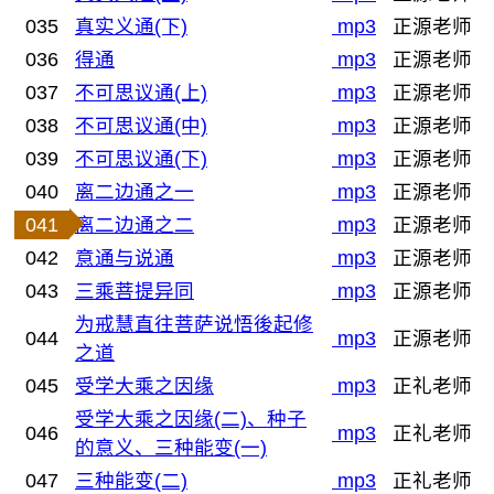
035
真实义通(下)
mp3
正源老师
036
得通
mp3
正源老师
037
不可思议通(上)
mp3
正源老师
038
不可思议通(中)
mp3
正源老师
039
不可思议通(下)
mp3
正源老师
040
离二边通之一
mp3
正源老师
041
离二边通之二
mp3
正源老师
042
意通与说通
mp3
正源老师
043
三乘菩提异同
mp3
正源老师
为戒慧直往菩萨说悟後起修
044
mp3
正源老师
之道
045
受学大乘之因缘
mp3
正礼老师
受学大乘之因缘(二)、种子
046
mp3
正礼老师
的意义、三种能变(一)
047
三种能变(二)
mp3
正礼老师