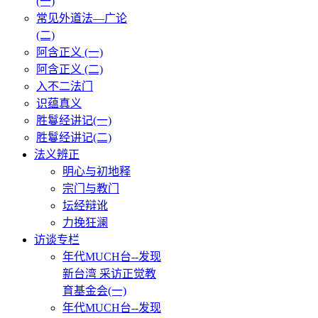
(一)
常见外道法—广论
(二)
阿含正义 (一)
阿含正义 (二)
入不二法门
识蕴真义
胜鬘经讲记(一)
胜鬘经讲记(二)
法义辨正
明心与初地释
宗门与教门
坛经辩讹
力挽狂澜
访谈专栏
年代MUCH台--发现
新台湾 采访正觉教
育基金会(一)
年代MUCH台--发现