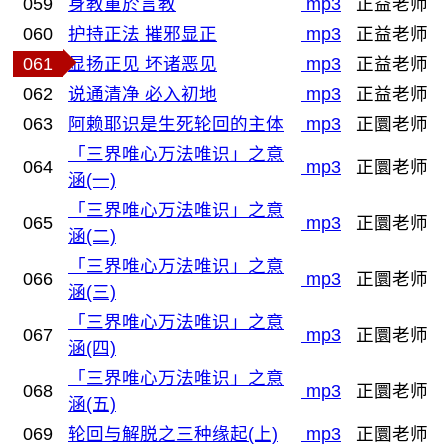
059
身教重於言教
mp3
正益老师
060
护持正法 摧邪显正
mp3
正益老师
061
显扬正见 坏诸恶见
mp3
正益老师
062
说通清净 必入初地
mp3
正益老师
063
阿赖耶识是生死轮回的主体
mp3
正圜老师
「三界唯心万法唯识」之意
064
mp3
正圜老师
涵(一)
「三界唯心万法唯识」之意
065
mp3
正圜老师
涵(二)
「三界唯心万法唯识」之意
066
mp3
正圜老师
涵(三)
「三界唯心万法唯识」之意
067
mp3
正圜老师
涵(四)
「三界唯心万法唯识」之意
068
mp3
正圜老师
涵(五)
069
轮回与解脱之三种缘起(上)
mp3
正圜老师