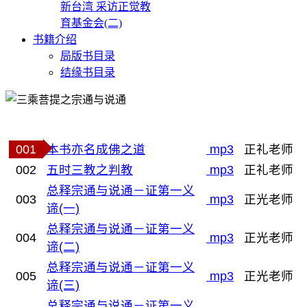
新台湾 采访正觉教
育基金会(二)
书籍介绍
局版书目录
结缘书目录
001
本书亦名成佛之道
mp3
正礼老师
002
五时三教之判教
mp3
正礼老师
总释宗通与说通－证第一义
003
mp3
正光老师
谛(一)
总释宗通与说通－证第一义
004
mp3
正光老师
谛(二)
总释宗通与说通－证第一义
005
mp3
正光老师
谛(三)
总释宗通与说通－证第一义