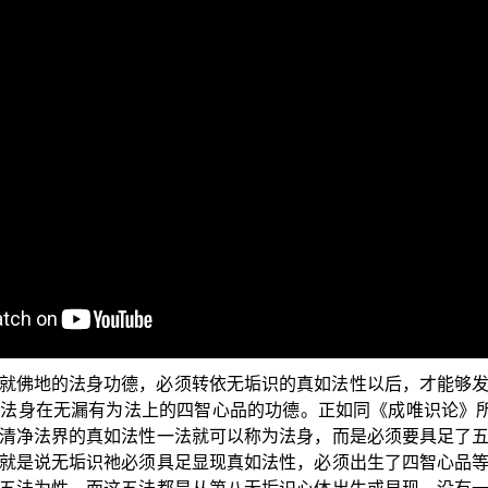
二集当中我们解说了菩萨宗通所得六通当中的“真实义通”，这个单
是大圆镜智、平等性智、妙观察智还有成所作智。
以五法为性，称为佛的法身。五法就是清净真如、大圆镜智、平
净真如的性相，是以无垢识心体有这样的清净真如的性相，所以
为五法。但是这五法，都是从佛地第八无垢识心体直接或间接
无垢识心体直接出生大圆镜智，这是第二法；然后这个无垢识
以有了平等性智、妙观察智、成所作智等这三法，与前面的二法
识心体的真如法性才能够成就的，所谓五法其实仍是以真如法性
就佛地的法身功德，必须转依无垢识的真如法性以后，才能够
法身在无漏有为法上的四智心品的功德。正如同《成唯识论》所
清净法界的真如法性一法就可以称为法身，而是必须要具足了
就是说无垢识祂必须具足显现真如法性，必须出生了四智心品