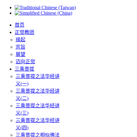
首页
正觉教团
缘起
宗旨
展望
迈向正觉
三乘菩提
三乘菩提之法华经讲
义(一)
三乘菩提之法华经讲
义(二)
三乘菩提之法华经讲
义(三)
三乘菩提之法华经讲
义(四)
三乘菩提之相似佛法