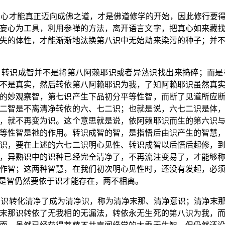
明心才能真正迈向成佛之道，才是佛道修学的开始，因此修行要
妄心为工具，利用参禅的方法，离开语言文字，把真心如来藏
失的体性，才能渐渐地汰换第八识中无始劫来染污的种子；并
，转识成智并不是将第八阿赖耶识或者异熟识找出来捣碎；而是
不是真实，然后转依第八阿赖耶识为我，了知阿赖耶识虽然真
的妙观察智，第七识产生下品初分平等性智，而断了见道所应
二智是不离清净转依的六、七二识；也就是说，六七二识是体
，就不再变为识。这个意思就是说，依阿赖耶识而生的第六识
等性智是祂的作用。转识成智的智，是指悟后由识产生的智慧
识，要在上述的六七二识明心见性、转识成智以后悟后起修，
，异熟识中的识种已经完全清净了，不再流注变易了，才能够
作智；这两种智慧，在我们初次明心见性时，还没有发起，必
是智仍然要依于识才能存在，两不相离。
，识转化清净了成为清净识，称为清净末那、清净意识；清净末
末那识转依了无我相的无漏法，转依永无生死的第八识为我，