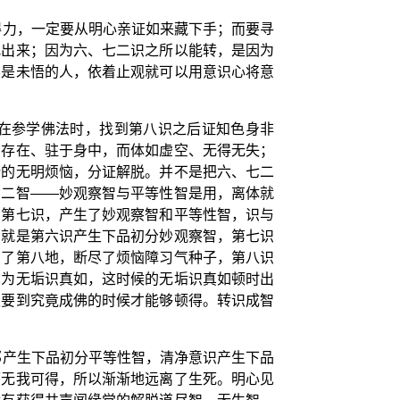
得力，一定要从明心亲证如来藏下手；而要寻
找出来；因为六、七二识之所以能转，是因为
不是未悟的人，依着止观就可以用意识心将意
在参学佛法时，找到第八识之后证知色身非
实存在、驻于身中，而体如虚空、无得无失；
断的无明烦恼，分证解脱。并不是把六、七二
，二智——妙观察智与平等性智是用，离体就
与第七识，产生了妙观察智和平等性智，识与
，就是第六识产生下品初分妙观察智，第七识
到了第八地，断尽了烦恼障习气种子，第八识
称为无垢识真如，这时候的无垢识真如顿时出
须要到究竟成佛的时候才能够顿得。转识成智
那产生下品初分平等性智，清净意识产生下品
而无我可得，所以渐渐地远离了生死。明心见