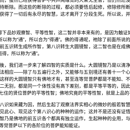
而，虽然已经获得菩萨不共声闻缘觉的大乘无生智，但仍然还
待断除。而这些的断除的过程，都必须要悟后起修，修除修所
获得了一切后有永尽的智慧，这才离开了分段生死。所以说，
是得下品妙观察智、平等性智，这二智并非本来有的，是因为触证如
所以称为“通”，所以合为“得通”。佛的得通呢，祂除了前面所
前五识转生成所作智，第八识转生大圆镜智，这二智也是在成
得，所以称为“通”。
後，我们进一步来了解四智的实质是什么。大圆镜智乃是以清
法相应——除了与五遍行之外，又能够与五别境还有善十一个
这样的大圆镜智只有佛地才有，甚至连等觉菩萨都是不能知、
二无别，都是同一个体性没有高下差别，都是平等平等的，因
七住的贤位菩萨的平等性智；佛地究竟的平等性智，就是上品的
八识如来藏为因，然后生起了观察法界实相心的微妙的般若智
见此心、现见这个第八识心的种种的运作；这并不是还没有证
智乃是佛地的前五识各个都具有独立运作，生起种种的业用，
等觉菩萨以下的各阶位的菩萨能知能证。