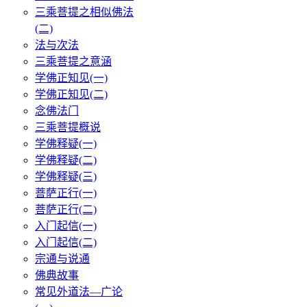
三乘菩提之相似佛法
(二)
法与次法
三乘菩提之意涵
学佛正知见(一)
学佛正知见(二)
念佛法门
三乘菩提概说
学佛释疑(一)
学佛释疑(二)
学佛释疑(三)
菩萨正行(一)
菩萨正行(二)
入门起信(一)
入门起信(二)
宗通与说通
佛典故事
常见外道法—广论