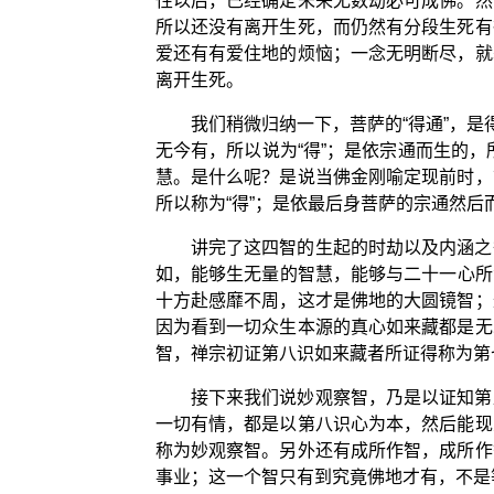
性以后，已经确定未来无数劫必可成佛。然
所以还没有离开生死，而仍然有分段生死有
爱还有有爱住地的烦恼；一念无明断尽，就
离开生死。
我们稍微归纳一下，菩萨的“得通”，
无今有，所以说为“得”；是依宗通而生的，
慧。是什么呢？是说当佛金刚喻定现前时，
所以称为“得”；是依最后身菩萨的宗通然后而
讲完了这四智的生起的时劫以及内涵之
如，能够生无量的智慧，能够与二十一心所
十方赴感靡不周，这才是佛地的大圆镜智；
因为看到一切众生本源的真心如来藏都是无
智，禅宗初证第八识如来藏者所证得称为第
接下来我们说妙观察智，乃是以证知第
一切有情，都是以第八识心为本，然后能现
称为妙观察智。另外还有成所作智，成所作
事业；这一个智只有到究竟佛地才有，不是