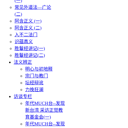
(一)
常见外道法—广论
(二)
阿含正义 (一)
阿含正义 (二)
入不二法门
识蕴真义
胜鬘经讲记(一)
胜鬘经讲记(二)
法义辨正
明心与初地释
宗门与教门
坛经辩讹
力挽狂澜
访谈专栏
年代MUCH台--发现
新台湾 采访正觉教
育基金会(一)
年代MUCH台--发现