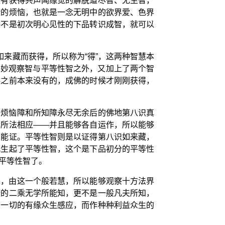
没有获得共声闻缘觉的解脱道尽智、无生智，
断的烦恼，也就是一念无明中的欲界爱、色界
并不是初次明心见性的下品转识成智，就可以
来藏而获得，所以称为“得”，这两种智慧本
说的妙观察智与平等性智之外，又加上了两个智
佛之前本来没有的，成佛的时候才刚刚获得，
净烦恼障和所知障永尽无余后的佛地第八识真
心所法相应——并且能够各自运作，所以能够
不能证。平等性智则是以证得第八识如来藏，
此生起了平等性智，这个是下品初分的平等性
平等性智了。
慧，由这一个般若慧，所以能够观察十方法界
悟的二乘无学所能知，更不是一般凡夫所知，
与一切的有缘众生感应，而作种种利益众生的