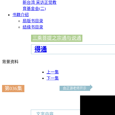
新台湾 采访正觉教
育基金会(二)
书籍介绍
局版书目录
结缘书目录
三乘菩提之宗通与说通
得通
背景资料
上一集
下一集
第036集
由正源老师开示
文字内容