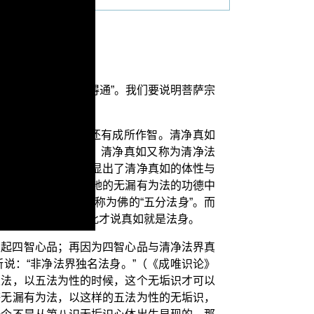
元我们要来解说“得通”。我们要说明菩萨宗
等性智、妙观察智还有成所作智。清净真如
作为转依的第一法；清净真如又称为清净法
出生或显现：无垢识显出了清净真如的体性与
也称为阿陀那识，从祂的无漏有为法的功德中
共成五法，这样就称为佛的“五分法身”。而
作为它的根本，因此才说真如就是法身。
发起四智心品；再因为四智心品与清净法界真
说：“非净法界独名法身。”（《成唯识论》
五法，以五法为性的时候，这个无垢识才可以
等无漏有为法，以这样的五法为性的无垢识，