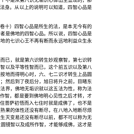
一个不是从第八识无垢识心体出生显现的，那
为法身。从以上的说明可以知道，四智心品是
》卷十）四智心品是所生的法，是本无今有的
或者是佛地的四智心品。所以说，四智心品是
佛地的七识心王不再有断而永远地利益众生永
转而已，就是第六识转生妙观察智，第七识转
察智以及平等性智而已，这个前五识以及第八
手按地而得明心时，六、七二识才转生上品圆
如；然后到了夜后分，旭日将升之前，目睹东
净法界，佛地无垢识就以这五法为性，称为法
所作智，都是要到佛地明心见性之后才转，才
六住菩萨初悟而入七住时就是成佛了，也不是
异熟果的体性还没有断尽，在八地入地断尽烦
注生灭变易还没有断尽以前，都不可以称为无
大圆镜智以及成所作智，才能够成佛，这才是