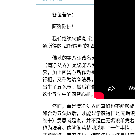
各位菩萨：
阿弥陀佛！
我们继续来解说《宗通与说通》。在前
通所得的“四智圆明”的“四智心品”，也就
佛地的第八识改名无垢识，无垢识是
（清净法界）是说第八无垢识所显示的清
界，加上四智心品作为祂转依，然后总共成
行相，又称为清净法界，这是第一法；又从
出生了五色根，然后有佛地的七识心王，所
这个五法中的四智心品，其实也是转依无垢
然而，单是清净法界的真如也不能够成
如合为五法以后，才能显示获得佛地无垢识
卷十）意思就是说，并不是由无垢识单凭着
称为法身。这就很清楚地说明了一件事情，