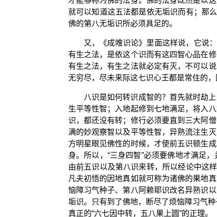
才能够称为佛的法身。佛的法身既然是以这
就可以知道这五法都是依无垢识而有；那么
佛的第八无垢识所必须具足的。
又，《成唯识论》里面这样说，它说：
有生之法，是依这个识而有这四智心品在修
有生之法，有生之法就必定有灭，不可以说
无穷尽，尽未来际这七识心王都是常住的，
八识是如何转识成智的？首先就时劫上
生平等性智；入地起修到七地满足，将入八
识，都还没有转；修行必须要直到三大阿僧
满的妙观察智以及平等性智，异熟流注生灭
方明星眼见佛性的时候，才使前五识顿生成
身。所以，“三身四智”必须要佛地才满足
由前五识以及第八识来转，所以经论中这样
凡夫初悟的因地真如就可称为诸佛的果地真
恼障习气种子、第八阿赖耶识改名异熟识以
垢识。只有到了佛地，断尽了烦恼障习气种
真正的“六七因中转，五八果上圆”的正理。