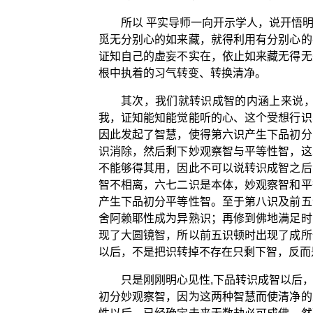
所以 平实导师一向开示学人，说开悟
觅无分别心的如来藏，就得利用有分别心的
证知自己的虚妄不实在，依止如来藏无得无
根中执着的习气转变、转换清净。
其次，我们就转识成智的内涵上来说
我，证知能知能觉能听的心、这个受想行识
因此发起了智慧，使得第六识产生下品初分
识消除，然后剩下妙观察智与平等性智，这
不能够得其用，因此不可以说转识成智之后
智不相离，六七二识是本体，妙观察智和平
产生下品初分平等性智。至于第八识及前五
舍阿赖耶性成为异熟识；再修到佛地满足时
现了大圆镜智，所以前五识顿时出现了成所
以后，不是把识转掉不存在只剩下智，反而
只是刚刚明心见性,下品转识成智以后
初分妙观察智，因为这两种智慧而使清净的