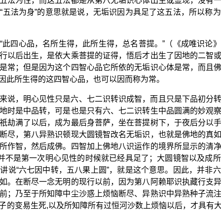
五法为性，而这五法都是从第八无垢识心体出生或显现，没有
“五法为身”的意思就是说，无垢识因为具足了这五法，所以称
“此四心品，名所生得，此所生得，总名菩提。”（《成唯识论
行以后出生，是依大乘菩提的证得，悟后才出生了因地的二智
是常；但是因为这个四智心品它所依的无垢识心体是常，而且
因此所生得的这四智心品，也可以因而称为常。
来说，明心见性只是六、七二识转识成智，而且只是下品初分
地时是中品转，可是也是只有六、七二识转生中品圆满的妙观
祇劫满了以后，成为最后身菩萨，坐在菩提树下，于夜后分以
断尽，第八异熟识顿现大圆镜智改名无垢识，也就是佛地的真
所作智，然后成佛。四智加上佛地八识运作的境界所显示的清
，并不是第一次明心见性的时候就已经具足了；大圆镜智以及成
讲说“六七因中转，五八果上圆”，就是这个意思。因此，并非
如。在断尽一念无明的现行以前，因为第八阿赖耶识执藏行支
前；乃至于所知障中尘沙惑上烦恼断尽、异熟识中异熟种子流
子的变易生死,以及所知障所有过恒河沙数上烦恼以后，才具有