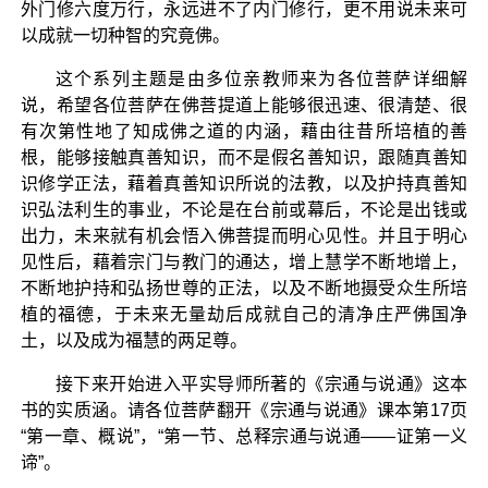
外门修六度万行，永远进不了内门修行，更不用说未来可
以成就一切种智的究竟佛。
这个系列主题是由多位亲教师来为各位菩萨详细解
说，希望各位菩萨在佛菩提道上能够很迅速、很清楚、很
有次第性地了知成佛之道的内涵，藉由往昔所培植的善
根，能够接触真善知识，而不是假名善知识，跟随真善知
识修学正法，藉着真善知识所说的法教，以及护持真善知
识弘法利生的事业，不论是在台前或幕后，不论是出钱或
出力，未来就有机会悟入佛菩提而明心见性。并且于明心
见性后，藉着宗门与教门的通达，增上慧学不断地增上，
不断地护持和弘扬世尊的正法，以及不断地摄受众生所培
植的福德，于未来无量劫后成就自己的清净庄严佛国净
土，以及成为福慧的两足尊。
接下来开始进入平实导师所著的《宗通与说通》这本
书的实质涵。请各位菩萨翻开《宗通与说通》课本第17页
“第一章、概说”，“第一节、总释宗通与说通——证第一义
谛”。