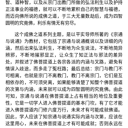
智、道种智，以及从宗门出教门所做的弘法利生以及护持
正法事业的福德，就可以不断地累积自己的智慧与福德，
而迈向佛所说的成佛之道，于三大无量数劫后，成为四智
圆明的究竟佛，利乐有情无有穷尽。
这个成佛之道系列主题，是以平实导师所著的《宗通
与说通》为教材，它包括了宗通与说通概说以及详细的内
涵，然后出来弘法利生，不断地为众生说法，不断地简异
辨邪，不断地摧邪显正，让众生了知正法与邪法的差异
处，并叙述了佛菩提道上各宗各派的内涵与叉路，避免有
情误入歧途，而多走了冤枉路；最后总结：宗门与教门不
可相离，也就是宗门不离教门，教门不离宗门，它们是互
相依存的，不可须臾离，如果能够清楚了知整个佛菩提道
的次第与内涵，未来就可以成为四智圆明的究竟佛。由此
可知，宗通与说通在佛菩提道上占有相当的地位及重要
性，它是一切学人进入佛菩提道的基本门坎，有了它才能
进入佛菩提道内门修六度万行，未来才有可能成就佛道。
因此，学人应该了知宗通与说通实际内涵与次第，应该在
这里用心，未来在佛菩提道上才有可能成就；否则永远在