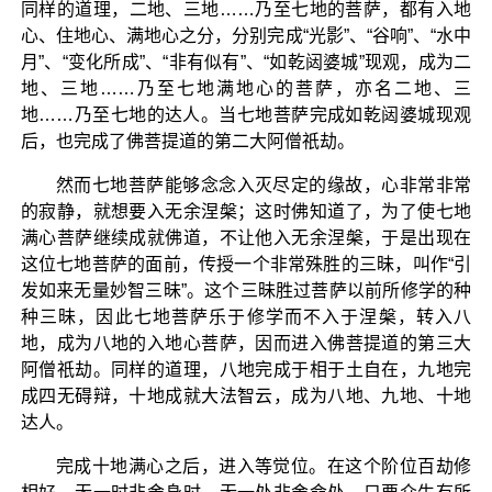
同样的道理，二地、三地……乃至七地的菩萨，都有入地
心、住地心、满地心之分，分别完成“光影”、“谷响”、“水中
月”、“变化所成”、“非有似有”、“如乾闼婆城”现观，成为二
地、三地……乃至七地满地心的菩萨，亦名二地、三
地……乃至七地的达人。当七地菩萨完成如乾闼婆城现观
后，也完成了佛菩提道的第二大阿僧祇劫。
然而七地菩萨能够念念入灭尽定的缘故，心非常非常
的寂静，就想要入无余涅槃；这时佛知道了，为了使七地
满心菩萨继续成就佛道，不让他入无余涅槃，于是出现在
这位七地菩萨的面前，传授一个非常殊胜的三昧，叫作“引
发如来无量妙智三昧”。这个三昧胜过菩萨以前所修学的种
种三昧，因此七地菩萨乐于修学而不入于涅槃，转入八
地，成为八地的入地心菩萨，因而进入佛菩提道的第三大
阿僧祇劫。同样的道理，八地完成于相于土自在，九地完
成四无碍辩，十地成就大法智云，成为八地、九地、十地
达人。
完成十地满心之后，进入等觉位。在这个阶位百劫修