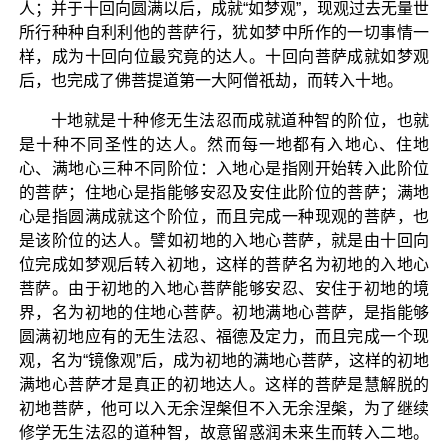
人；并于十回向圆满以后，成就“如梦观”，现观过去无量世
所行种种自利利他的菩萨行，犹如梦中所作的一切事情一
样，成为十回向位最究竟的达人。十回向菩萨成就如梦观
后，也完成了佛菩提道第一大阿僧祇劫，而转入十地。
十地就是十种修无生法忍而成就道种智的阶位，也就
是十种不同圣性的达人。然而每一地都有入地心、住地
心、满地心三种不同阶位：入地心是指刚开始转入此阶位
的菩萨；住地心是指能够安忍及安住此阶位的菩萨；满地
心是指圆满成就这个阶位，而且完成一种现观的菩萨，也
是该阶位的达人。譬如初地的入地心菩萨，就是由十回向
位完成如梦观后转入初地，这样的菩萨名为初地的入地心
菩萨。由于初地的入地心菩萨能够安忍、安住于初地的境
界，名为初地的住地心菩萨。初地满地心菩萨，是指能够
圆满初地应有的无生法忍、福德及定力，而且完成一个现
观，名为“镜像观”后，成为初地的满地心菩萨，这样的初地
满地心菩萨才是真正的初地达人。这样的菩萨是慧解脱的
初地菩萨，他可以入无余涅槃但不入无余涅槃，为了继续
修学无生法忍的道种智，故意留惑润未来生而转入二地。