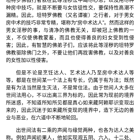
坦特罗佛教行者就在此等淫秽法中竭尽心思，以及用尽种
种房中技巧，就是不断要与女信徒性交，要保持性高潮不
漏精。因此，坦特罗佛教（又名谭崔）之行者，对于男女
房中术的技巧非常专精，堪称为“房中术达人”。然而这样的
男女淫秽的事，与清净的佛教无关，却被冠上佛教的一
支，不仅使佛教蒙羞，而且也使得善良的妇女受到性侵
害；因此，有智慧的佛弟子们，应该将此等淫秽的坦特罗
佛教驱除佛门之外，不要让他们再戕害佛教，以及对善良
的女性加以性侵害。
但是不论是烹饪达人、艺术达人乃至房中术达人等
等，都是在世间某一个法上有专长，仍属于有为法；既然
是有为法当然是生灭法，不是常住法。由于世间人大多在
世间法用心，不以出离三界为标的，因此常为现前的境界
所迷惑，不知道所知所见都是真心如来藏阿赖耶识变现出
来的，因此沉迷于如来藏所变现的境界中，造下无边的善
业与恶业，在六道中不断地轮回。
出世间法有二乘的声闻与缘觉两种，也各为达人之美
称。例如声闻初果人，他如实现观五阴、六入、十二处、