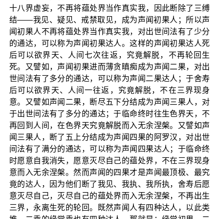
十八界虚妄，不再将蕴处界当作真实我，因此断除了三缚
结——我见、疑见、戒禁取见，成为声闻初果人；所以声
闻初果人不再将蕴处界当作真实我，对出世间法有了少分
的通达，可以称为声闻初果达人。这样的声闻初果达人死
后可以欲界天、人间七次往返，究竟解脱，不再轮回生
死。又譬如，声闻初果进而薄贪瞋痴成为声闻二果，对出
世间法有了多分的通达，可以称为声闻二果达人；于舍寿
后可以欲界天、人间一往返，究竟解脱，不在三界现身
意。又譬如声闻二果，断尽五下分结成为声闻三果人，对
于出世间法有了多分的通达；于临命终时往生色界天，不
再回到人间，在色界天究竟解脱而入无余涅槃。又譬如声
闻三果人，断了五上分结成为声闻四果的阿罗汉，对出世
间法有了满分的通达，可以称为声闻四果达人；于临命终
时愿意自我消失，愿意灭尽自己的蕴处界，不在三界现身
意而入无余涅槃。然而声闻的四果才是声闻最顶极、最究
竟的达人，因为他们断了我见、我执、我所执，舍寿后愿
意灭尽自己，灭尽自己的蕴处界而入无余涅槃，不再出生
三界，永离生死的轮回。既然声闻人有四种达人，以此类