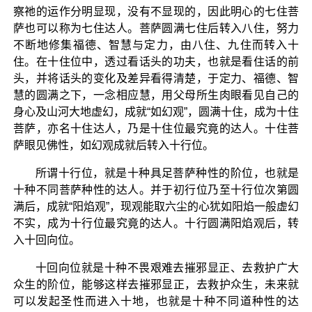
察祂的运作分明显现，没有不显现的，因此明心的七住菩
萨也可以称为七住达人。菩萨圆满七住后转入八住，努力
不断地修集福德、智慧与定力，由八住、九住而转入十
住。在十住位中，透过看话头的功夫，也就是看住话的前
头，并将话头的变化及差异看得清楚，于定力、福德、智
慧的圆满之下，一念相应慧，用父母所生肉眼看见自己的
身心及山河大地虚幻，成就“如幻观”，圆满十住，成为十住
菩萨，亦名十住达人，乃是十住位最究竟的达人。十住菩
萨眼见佛性，如幻观成就后转入十行位。
所谓十行位，就是十种具足菩萨种性的阶位，也就是
十种不同菩萨种性的达人。并于初行位乃至十行位次第圆
满后，成就“阳焰观”，现观能取六尘的心犹如阳焰一般虚幻
不实，成为十行位最究竟的达人。十行圆满阳焰观后，转
入十回向位。
十回向位就是十种不畏艰难去摧邪显正、去救护广大
众生的阶位，能够这样去摧邪显正，去救护众生，未来就
可以发起圣性而进入十地，也就是十种不同道种性的达