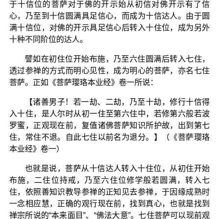
于十信位的菩萨对于佛的开示始从初信对佛开示有了信
心，乃至到十信圆满具足信心，而成为十信达人。由于圆
满十信位，对佛的开示具足信心后转入十住位，成为另外
十种不同阶位的达人。
譬如在初住位开始布施，乃至六住圆满后转入七住，
透过参禅的方式而明心见性，成为明心的菩萨，亦名七住
菩萨。正如《菩萨璎珞本业经》卷一所说：
【诸善男子！若一劫、二劫，乃至十劫，修行十信得
入十住，是人尔时从初一住至第六住中，若修第六般若波
罗蜜，正观现在前，复值诸佛菩萨知识所护故，出到第七
住，常住不退。自此七住以前名为退分。】（《菩萨璎珞
本业经》卷一）
也就是说，菩萨从十信达人转入十住位，从初住开始
布施，二住位持戒，乃至六住位修学般若圆满，转入七
住，依照善知识教导参禅的正知见去参禅，于因缘成熟时
一念相应慧，正确的观行现在前，找到真心，也就是找到
禅宗所说的“本来面目”、“佛法大意”。七住菩萨可以现前观