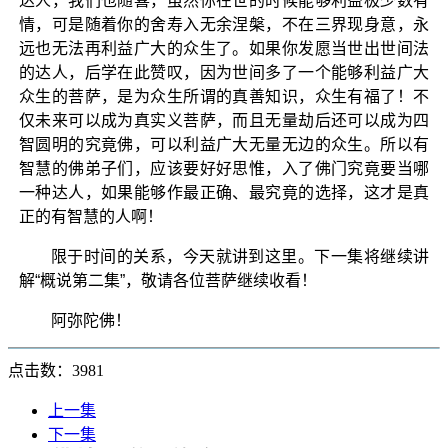
达人，我们也随喜，虽然你在世的时候能够利益极少数有
情，可是随着你的舍寿入无余涅槃，不在三界现身意，永
远也无法再利益广大的众生了。如果你发愿当世出世间法
的达人，后学在此赞叹，因为世间多了一个能够利益广大
众生的菩萨，是为众生所谓的真善知识，众生有福了！不
仅未来可以成为真实义菩萨，而且无量劫后还可以成为四
智圆明的究竟佛，可以利益广大无量无边的众生。所以有
智慧的佛弟子们，应该要好好思惟，入了佛门究竟要当哪
一种达人，如果能够作最正确、最究竟的选择，这才是真
正的有智慧的人啊！
限于时间的关系，今天就讲到这里。下一集将继续讲
解“概说第二集”，敬请各位菩萨继续收看！
阿弥陀佛！
点击数：3981
上一集
下一集