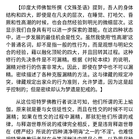
【印度大师佛智所撰《文殊圣语》提到，吾人的身体
结构和四大，即使是在凡夫的层次，在睡觉、打哈欠、昏
厥和性高潮的时候，也会自然经验到明光的微细层次。这
显示我们自身具有可以进一步探索的潜能。在这四种状态
中，进一步发展的最佳机会是性交。虽然我使用“性高潮”这
个普通名词，却不是指一般的性行为，而是观想与明妃交
合的经验，藉以融化顶轮的四大，并且回转其过程。这种
修行的先决条件是不可漏精。根据《时轮本续》的说明，
漏精对修行的伤害非常大。因此，即使在梦中也不可以漏
精。密续描述了各种克服漏精的方法。这与律藏的规定冲
突，律藏规定出家众的行为准则，允许梦遗，因为这是超
乎控制的；但是密续却认为梦遗是犯戒的。】
从这位坦特罗佛教行者说法可知，他们所谓的无上瑜
伽，原来就是要与女信徒性交，而且在性交的时候不可以
漏精；如果在性交的过程中漏精，那就犯他们所谓的戒
律，与释迦世尊所说的戒律完全相反，更是违背释迦世尊
在《楞严经》所说的“四种清净明诲”之一的“不淫”。也难怪