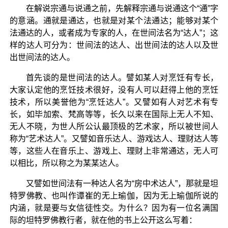
在解说宗通与说通之前，先解释宗通与说通这个“通”字
的意涵。通就是通达，也就是对某个法通达；能够对某个
法通达的人，或者成为专家的人，在世间法名为“达人”；这
样的达人可分为：世间法的达人、出世间法的达人以及世
出世间法的达人。
首先谈的是世间法的达人。譬如某人对烹饪有专长，
大家认定他的烹饪技术很好，没有人可以赶得上他的烹饪
技术，所以美誉他为“烹饪达人”。又譬如有人对艺术有专
长，如毕加索、梵高等等，长久以来在国际上无人不知、
无人不晓，为世人所公认最顶极的艺术家，所以被世间人
称为“艺术达人”。又譬如音乐达人、游戏达人、理财达人等
等，这些人在音乐上、游戏上、理财上非常通达，无人可
以相比，所以称之为某某达人。
又譬如世间法有一种达人名为“房中术达人”，那就是坦
特罗佛教、也叫作谭崔的无上瑜伽，因为无上瑜伽所说的
内涵，就是要与女信徒性交。为什么？因为有一位名满国
际的坦特罗佛教行者，就在他的书上公开这么写着：