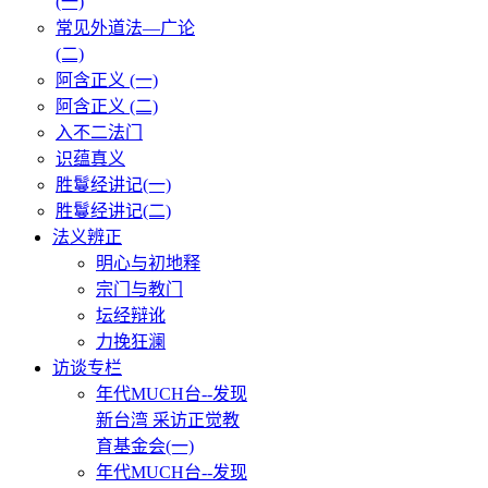
(一)
常见外道法—广论
(二)
阿含正义 (一)
阿含正义 (二)
入不二法门
识蕴真义
胜鬘经讲记(一)
胜鬘经讲记(二)
法义辨正
明心与初地释
宗门与教门
坛经辩讹
力挽狂澜
访谈专栏
年代MUCH台--发现
新台湾 采访正觉教
育基金会(一)
年代MUCH台--发现