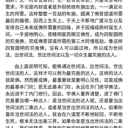
相好，无一时非舍身时，无一处非舍命处，只要众生有所
需求，不论是内财或者是外财统统布施出去，一一满足众
生的所需。这样整整一百劫的布施，圆满了佛菩提道所需
最后的福德，因而上生天上，于天上不断地广度众生以及
安排自己未来成佛所需要的因缘，并于因缘成熟时诞生人
间，一手按地明心，夜睹明星而眼见佛性，成为四智圆明
的究竟佛，完成佛菩提道所需的第三大阿僧祇劫。像这样
四智圆明的究竟佛，没有人可以超过祂，所以成为世间
法、出世间法、世出世间法以及一切众生最究竟的达人。
由上面说明可知，能够通达世间法、出世间法、世出
世间法的人，这样才可以称为最究竟的达人，这样的达人
就是佛。然而要成佛，最重要就是要明心见性，这是成佛
的最基本门坎；若无此基本门坎，永远在外门修学佛法，
永远进不了内门修行。因此，学佛人要弄清楚，进了佛门
究竟要当哪一种达人：是当世间法的达人呢，还是要当出
世间法的二乘达人，或者是当世出世间法的达人。如果你
喜欢当世间法的达人，就会在六道里不断地轮回，不断地
生死，根本无法出离三界。如果你发愿当出世间法的二乘