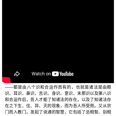
各位菩萨：
阿弥陀佛！
这一次正觉教团电视弘法所要讲的系列主题，仍然是
以三乘菩提为中心所衍生出来的系列主题，也是延续以前
的三乘菩提纲要，以及念佛法门之后而有的系列主题。这
个系列主题名为“成佛之道”，是佛弟子们在修学佛法过程
中，应该勤求明心见性以及悟后宗门的通达，然后藉着宗
通而入教门以及出教门，了知三界唯心、万法唯识的道
理。也就是了知三界——欲界、色界、无色界，都是由共
业有情的真心如来藏阿赖耶识变现出来的；以及一切众生
所了知的诸法——包括了世间法、出世间法、世出世间法
——都是由八个识和合运作而有的，也就是诸法是由眼
识、耳识、鼻识、舌识、身识、意识、末那识以及第八识
和合运作后，吾人才能了知诸法的存在，以及了知诸法存
在之下生、住、异、灭的现象，而为吾人所受用。又从宗
门而入教门，发起了说通的智慧，它包括了总相智、别相