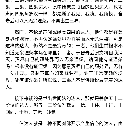
推，二乘的缘觉乘也有四种达人，那就是：缘觉初果、二
果、三果、四果达人。此中缘觉最顶极的四果达人，也如
声闻四果阿罗汉一样，都是断了我见、我执、我所执，舍
寿后可以入无余涅槃，不再出生三界。
然而，不论是声闻或缘觉四果的达人，他们都是在蕴
处界作观行，不再认定蕴处界为真实而入无余涅槃，可是
这样的达人，仍然不是最究竟的：一者、他们生前根本不
知道无余涅槃本际在哪里；二者、于舍寿后愿意将自我消
灭，灭尽自己的蕴处界而入无余涅槃，请问他有证涅槃
吗？根本没有证涅槃！因为愿意灭尽自己的蕴处界，无有
一法出现，只剩下真心如来藏独存，处于非常寂静的境
界，哪有证涅槃？所以说，二乘人不是佛所说最究竟的达
人。
接下来谈的是世出世间法的达人，那就是菩萨五十二
阶位的达人。哪五十二阶位？就是十信、十住、十行、十
回向、十地、等觉、妙觉。
十信达人就是十种不同对佛开示产生信心的达人，由