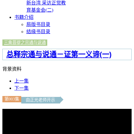
新台湾 采访正觉教
育基金会(二)
书籍介绍
局版书目录
结缘书目录
三乘菩提之宗通与说通
总释宗通与说通－证第一义谛(一)
背景资料
上一集
下一集
第003集
由正光老师开示
文字内容