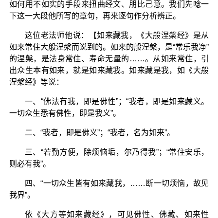
如何用不如实的手段来扭曲经文、朋比己意。我们先唸一
下这一大段他所写的章句，再来逐句作分析辨正。
这位老法师他说：【如来藏我，《大般涅槃经》是从
如来常住大般涅槃而说到的。如来的般涅槃，是“常乐我净”
的涅槃，是法身常住、寿命无量的……。从如来常住，引
出众生本有如来，就是如来藏我。如来藏是我，如《大般
涅槃经》等说：
一、“佛法有我，即是佛性”；“我者，即是如来藏义。
一切众生悉有佛性，即是我义”。
二、“我者，即是佛义”；“我者，名为如来”。
三、“若勤方便，除烦恼垢，尔乃得我”；“常住安乐，
则必有我”。
四、“一切众生皆有如来藏我，……断一切烦恼，故见
我界”。
依《大方等如来藏经》，可见佛性、佛藏、如来性