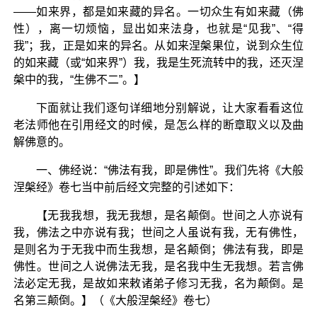
——如来界，都是如来藏的异名。一切众生有如来藏（佛
性），离一切烦恼，显出如来法身，也就是“见我”、“得
我”；我，正是如来的异名。从如来涅槃果位，说到众生位
的如来藏（或“如来界”）我，我是生死流转中的我，还灭涅
槃中的我，“生佛不二”。】
下面就让我们逐句详细地分别解说，让大家看看这位
老法师他在引用经文的时候，是怎么样的断章取义以及曲
解佛意的。
一、佛经说：“佛法有我，即是佛性”。我们先将《大般
涅槃经》卷七当中前后经文完整的引述如下：
【无我我想，我无我想，是名颠倒。世间之人亦说有
我，佛法之中亦说有我；世间之人虽说有我，无有佛性，
是则名为于无我中而生我想，是名颠倒；佛法有我，即是
佛性。世间之人说佛法无我，是名我中生无我想。若言佛
法必定无我，是故如来敕诸弟子修习无我，名为颠倒。是
名第三颠倒。】（《大般涅槃经》卷七）