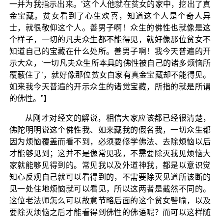
一并为我指示出来。’这个人他就在贫女的家中，挖出了真
金宝藏。贫女看到了心生欢喜，知道这个人是个奇人异
士，就很敬仰这个人。善男子啊！众生的佛性也就像是这
个样子，一切的凡夫众生都不能得见，就好像那位贫女不
知道自己的宝藏在什么处所。善男子啊！我今天普遍的开
示大众，‘一切凡夫众生所本具的佛性被自己的诸多烦恼所
覆蔽住了’，就好像那位贫女自家有真金宝藏却不能得见。
如来我今天普遍的开示众生的诸觉宝藏，所指的就是所谓
的佛性。”】
从刚才对经文的解说，相信大家应该都已经很清楚，
佛陀明明说这个佛性我、如来藏我的假名我，一切众生都
因为烦恼覆盖而看不到，必须要修学佛法、去除烦恼以后
才能够见到；这并不是像常见我，不需要除灭我见烦恼大
家就能够见得到的。常见我以及外道神我，都是以意识觉
知心反观自己就可以看得到的，不需要除灭见道所该断的
见一处住地烦恼就可以看见，所以这两者是截然不同的。
这位老法师怎么可以故意节略后面的这个贫女譬喻，以及
要除灭烦恼之后才能看得到佛性的佛语呢？而可以这样随