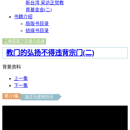
新台湾 采访正觉教
育基金会(二)
书籍介绍
局版书目录
结缘书目录
三乘菩提之宗通与说通
教门的弘扬不得违背宗门(二)
背景资料
上一集
下一集
第119集
由正元老师开示
文字内容