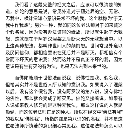
我们看了这段完整的经文之后，应该可以很清楚的知
道，佛陀的意思是说，常见外道对于蕴处界的空、无常、
无我中，横计觉知心意识是常不坏的我，这个就称为“于无
我中作我想”；另外一种，就如同这位老法师对于如来藏这
个假名我，因为没有办法证得的缘故，所以就生起了无我
想，这就堕在于阿罗汉涅槃之后断灭无的无我想当中。以
上这两种想法，都叫作世间人的颠倒想。世间常见外道以
及民间信仰，都相信意识在死后并不是断灭，都相信有个
常而不坏灭的意识我；然而这并不是真正不坏的我，因为
意识是有生有灭的有为法，也是无法去到未来世的。
而佛陀随顺于世俗法而说我，说佛性是我、假名我，
但祂其实并不是世俗人所认知的意识我。如果说入了涅槃
以后，没有这个假名我，没有阿罗汉的第八识，没有佛地
的佛性，那么就会变成了断灭见。佛陀又接着说，如果有
人说如来教人修习的是这种无我法，那么这样说的人就是
颠倒，而这位老法师正是这种人。所以在经文中“佛法有我”
的我以及“佛性我”，所指的都是第八识的假名我，并不是这
位老法师所执著的意识细心常见我。这位老法师怎么可以