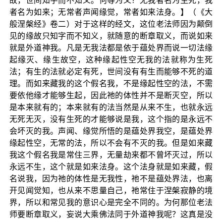
故，世间知字而不知义。何等为义？无我者名为生死，我
者名为如来；无常者声闻缘觉，常者如来法身。】（《大
般涅槃经》卷二）对于这样的经文，这位老法师因为颠倒
见的缘故只知字而不知义，就随意的断章取义，而说如来
就是外道神我。凡是无我法都是依于蕴处界而说一切法缘
起缘灭、缘生故空，这种缘起性空无我的法就称为生死
法；有生的法就必定有死，世间没有有生而能够不死的道
理。而如来藏我的这个假名我，不是缘起性空的法，不需
要依他缘才能够生起，因此祂的体性并不是断灭空，所以
是本来就有的；本来就有的法当然是从来不生，也就永远
无死无灭，没有生死的才能够说是我，这个指的是永远不
会坏灭的我。声闻、缘觉所悟的是蕴处界我空，是蕴处界
缘起性空，无常的法，所以不会有不灭的我。但是如来藏
我这个假名我是常住三界，无量劫来都不曾坏灭过，所以
永远不生，这个就是如来法身。这个法身就是如来藏，假
名说我，因为祂的体性是无我性，祂不是蕴处界法，也离
开见闻觉知，也从来不思量自己，祂常住于涅槃寂静的境
界，所以和常见我的意识心是完全不同的。为何那位老法
师要断章取义，妄说大乘佛法同于外道神我呢？这真是没