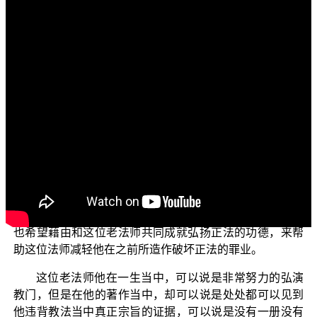
各位电视机前面的菩萨：
阿弥陀佛！
今天我们《宗通与说通》成佛之道要继续讲解“教门的
弘扬不得违背宗门”这个单元。
在上一集当中，我们引述了一位“导师”级的老法师所演
述的一些教门法义。因为他否定了佛法的根本藏识如来
藏，所以也就违背了佛教宗门的意旨，以致于他一生努力
的弘法，却几乎全部都变成了邪法，并且造就了谤佛、谤
法以及误导众生的大罪业。今天我们还要继续引述这位老
法师的著作来破邪显正，以免佛教学人继续被误导；我们
也希望藉由和这位老法师共同成就弘扬正法的功德，来帮
助这位法师减轻他在之前所造作破坏正法的罪业。
这位老法师他在一生当中，可以说是非常努力的弘演
教门，但是在他的著作当中，却可以说是处处都可以见到
他违背教法当中真正宗旨的证据，可以说是没有一册没有