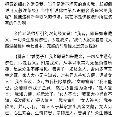
把意识细心的常见我，当作是常不坏灭的真实我，却颠倒
说《大般涅槃经》当中所说佛性第八识假名我是常见我
呢？像他这种断章取义的作法，实在不是佛教法师所应该
有的作为啊！
这位老法师所引的次句经文是：“我者，即是如来藏
义，一切众生悉有佛性，即是我义。”我们大家来看看《大
般涅槃经》卷七当中，完整的前后经文是怎么说的：
【佛言：“善男子！我者即是如来藏义，一切众生悉有
佛性，即是我义。如是我义，从本以来常为无量烦恼所
覆，是故众生不能得见。善男子！如贫女人，舍内多有真
金之藏，家人大小无有知者，时有异人善知方便，语贫女
人：‘我今雇汝，汝可为我耘除草秽。’女即答言：‘我不能
也，汝若能示我子金藏，然后乃当速为汝作。’是人复
言：‘我知方便，能示汝子。’女人答言：‘我家大小尚自不
知，况汝能知？’是人复言：‘我今审能。’女人答言：‘我亦
欲见，并可示我。’是人即于其家掘出真金之藏，女人见
已，心生欢喜，生奇特想，宗仰是人。善男子！众生佛性