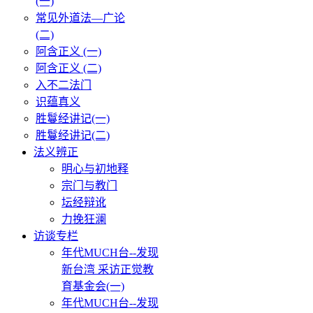
(一)
常见外道法—广论
(二)
阿含正义 (一)
阿含正义 (二)
入不二法门
识蕴真义
胜鬘经讲记(一)
胜鬘经讲记(二)
法义辨正
明心与初地释
宗门与教门
坛经辩讹
力挽狂澜
访谈专栏
年代MUCH台--发现
新台湾 采访正觉教
育基金会(一)
年代MUCH台--发现