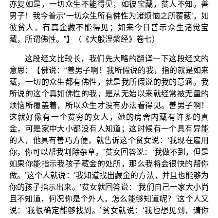
亦复如是，一切众生不能得见，如彼宝藏，贫人不知。善
男子！我今普示‘一切众生所有佛性为诸烦恼之所覆蔽’，如
彼贫人，有真金藏不能得见；如来今日普示众生诸觉宝
藏，所谓佛性。”】（《大般涅槃经》卷七）
这段经文比较长，我们先大略的翻译一下这段经文的
意思：【佛说：“善男子啊！我所假说的我，指的就是如来
藏，一切的众生都有佛性，就是我所假说的我的意涵。我
所说的这个真如佛性的我，是从无始以来就经常被无量的
烦恼所覆盖着，所以众生才没有办法看得见。善男子啊！
这就好像有一个贫穷的女人，她的房舍内藏有许多的真
金，可是家中大小都没有人知道；这时候有一个具有异能
的人，他具有善巧方便，就告诉这个贫女说：‘我现在雇用
你，你可以帮我割除杂草。’贫女回答说：‘我做不到，但是
如果你能指示我孩子藏金的处所，那么我将会很快的帮你
做。’这个人就说：‘我知道找出藏金的方法，并且也能够为
你的孩子指示出来。’贫女就回答说：‘我们自己一家大小尚
且不知道，何况你是个外人，怎么能够知道呢？’这个人又
说：‘我很确定能够找到。’贫女就说：‘我也想见到，请你