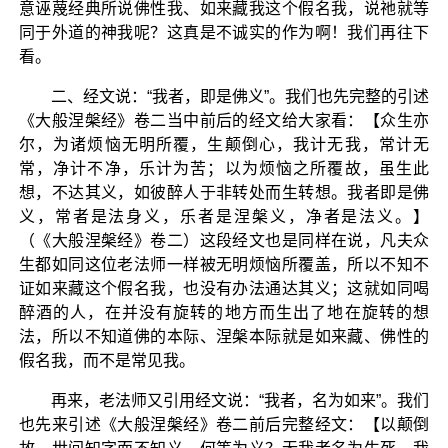
意诬蔑经典所说佛性我、如来藏我这个假名我，说祂就等
同于外道的神我呢？这真是不诚实的作为啊！我们再往下
看。
二、经文说：“我者，即是佛义”。我们也先完整的引述
《大般涅槃经》卷二当中前后的经文给大家看：【众生亦
尔，为诸烦恼无明所覆，生颠倒心，我计无我，常计无
常，净计不净，乐计为苦；以为烦恼之所覆故，虽生此
想，不达其义，如彼醉人于非转处而生转想。我者即是佛
义，常者是法身义，乐者是涅槃义，净者是法义。】
（《大般涅槃经》卷二）这段经文也是同样在说，凡夫众
生都如同这位老法师一样被无明烦恼所覆盖，所以不知不
证如来藏这个假名我，也没有办法通达其义；这就如同喝
醉酒的人，在并没有旋转的地方而生出了地在旋转的想
法，所以不知道佛的本际、涅槃本际就是如来藏、佛性的
假名我，而不是常见我。
再来，老法师又引用经文说：“我者，名为如来”。我们
也先来引述《大般涅槃经》卷二前后完整经文：【以颠倒