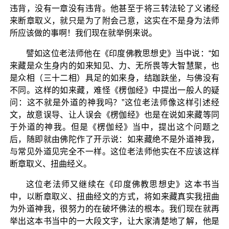
违背，没有一章没有违背。他甚至于将三转法轮了义诸经
来断章取义，就只是为了附会己意，这实在不是身为法师
所应该做的事啊！我们现在就举例来说。
譬如这位老法师他在《印度佛教思想史》当中说：“如
来藏是众生身内的如来知见、力、无所畏等大智慧聚，也
是众相（三十二相）具足的如来身，结跏趺坐，与佛没有
不同。这样的如来藏，难怪《楞伽经》中提出一般人的疑
问：这不就是外道的神我吗？”这位老法师像这样引述经
文，故意误导、让人误会《楞伽经》也是在说如来藏等同
于外道的神我。但是《楞伽经》当中，提出这个问题之
后，随即就由佛陀作了开示说：如来藏绝不是外道神我，
与常见外道见完全不一样。这位老法师他实在不应该这样
断章取义、扭曲经义。
这位老法师又继续在《印度佛教思想史》这本书当
中，以断章取义、扭曲经文的方式，将如来藏真实我扭曲
为外道神我，很努力的在破坏佛法的根本。我们现在就再
举出这本书当中的一大段文字，让大家清楚地了解，他是