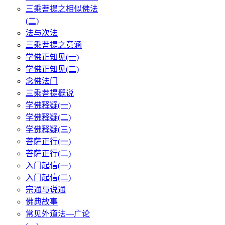
三乘菩提之相似佛法
(二)
法与次法
三乘菩提之意涵
学佛正知见(一)
学佛正知见(二)
念佛法门
三乘菩提概说
学佛释疑(一)
学佛释疑(二)
学佛释疑(三)
菩萨正行(一)
菩萨正行(二)
入门起信(一)
入门起信(二)
宗通与说通
佛典故事
常见外道法—广论