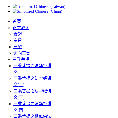
首页
正觉教团
缘起
宗旨
展望
迈向正觉
三乘菩提
三乘菩提之法华经讲
义(一)
三乘菩提之法华经讲
义(二)
三乘菩提之法华经讲
义(三)
三乘菩提之法华经讲
义(四)
三乘菩提之相似佛法