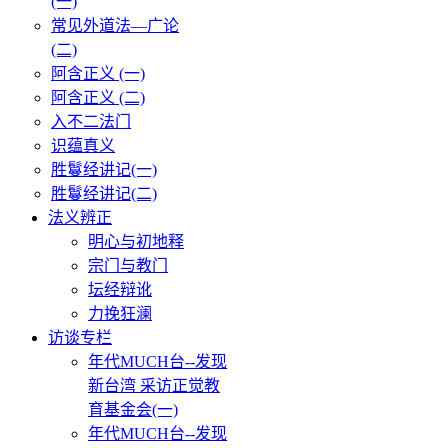
(一)
常见外道法—广论
(二)
阿含正义 (一)
阿含正义 (二)
入不二法门
识蕴真义
胜鬘经讲记(一)
胜鬘经讲记(二)
法义辨正
明心与初地释
宗门与教门
坛经辩讹
力挽狂澜
访谈专栏
年代MUCH台--发现
新台湾 采访正觉教
育基金会(一)
年代MUCH台--发现