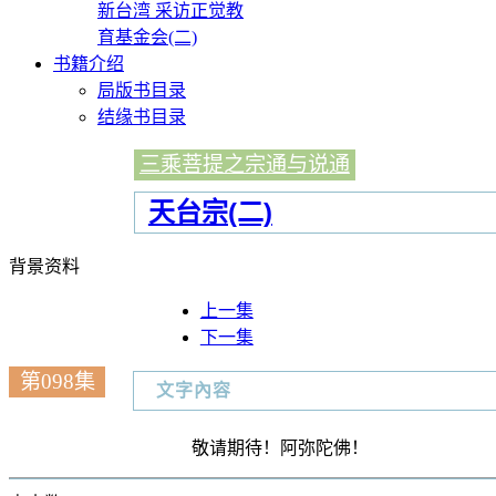
新台湾 采访正觉教
育基金会(二)
书籍介绍
局版书目录
结缘书目录
三乘菩提之宗通与说通
天台宗(二)
背景资料
上一集
下一集
第098集
文字內容
敬请期待！阿弥陀佛！