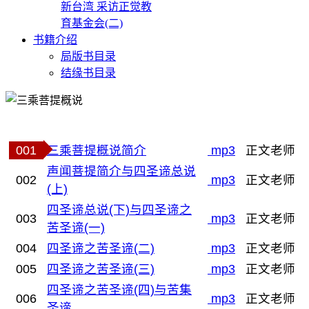
新台湾 采访正觉教
育基金会(二)
书籍介绍
局版书目录
结缘书目录
001
三乘菩提概说简介
mp3
正文老师
声闻菩提简介与四圣谛总说
002
mp3
正文老师
(上)
四圣谛总说(下)与四圣谛之
003
mp3
正文老师
苦圣谛(一)
004
四圣谛之苦圣谛(二)
mp3
正文老师
005
四圣谛之苦圣谛(三)
mp3
正文老师
四圣谛之苦圣谛(四)与苦集
006
mp3
正文老师
圣谛