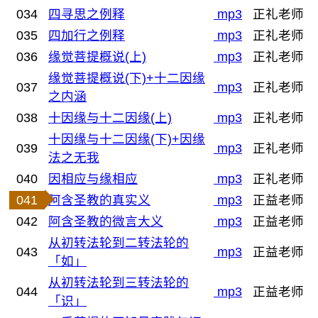
034
四寻思之例释
mp3
正礼老师
035
四加行之例释
mp3
正礼老师
036
缘觉菩提概说(上)
mp3
正礼老师
缘觉菩提概说(下)+十二因缘
037
mp3
正礼老师
之内涵
038
十因缘与十二因缘(上)
mp3
正礼老师
十因缘与十二因缘(下)+因缘
039
mp3
正礼老师
法之无我
040
因相应与缘相应
mp3
正礼老师
041
阿含圣教的真实义
mp3
正益老师
042
阿含圣教的微言大义
mp3
正益老师
从初转法轮到二转法轮的
043
mp3
正益老师
「如」
从初转法轮到三转法轮的
044
mp3
正益老师
「识」