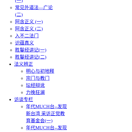
(一)
常见外道法—广论
(二)
阿含正义 (一)
阿含正义 (二)
入不二法门
识蕴真义
胜鬘经讲记(一)
胜鬘经讲记(二)
法义辨正
明心与初地释
宗门与教门
坛经辩讹
力挽狂澜
访谈专栏
年代MUCH台--发现
新台湾 采访正觉教
育基金会(一)
年代MUCH台--发现