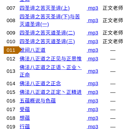
007
四圣谛之苦灭圣谛(上)
mp3
正文老师
四圣谛之苦灭圣谛(下)与苦
008
mp3
正文老师
灭道圣谛(一)
009
四圣谛之苦灭道圣谛(二)
mp3
正文老师
010
四圣谛之苦灭道圣谛(三)
mp3
正文老师
011
世间八正道
mp3
—
012
佛法八正道之正见与正思惟
mp3
—
佛法八正道之正语丶正业丶
013
mp3
—
正命
014
佛法八正道之正念
mp3
—
015
佛法八正道之正定丶正精进
mp3
—
016
五蕴概说与色蕴
mp3
—
017
受蕴
mp3
—
018
想蕴
mp3
—
019
行蕴
mp3
—