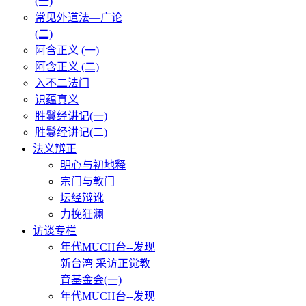
(一)
常见外道法—广论
(二)
阿含正义 (一)
阿含正义 (二)
入不二法门
识蕴真义
胜鬘经讲记(一)
胜鬘经讲记(二)
法义辨正
明心与初地释
宗门与教门
坛经辩讹
力挽狂澜
访谈专栏
年代MUCH台--发现
新台湾 采访正觉教
育基金会(一)
年代MUCH台--发现