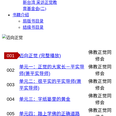
新台湾 采访正觉教
育基金会(二)
书籍介绍
局版书目录
结缘书目录
佛教正觉同
001
迈向正觉 (完整播放)
修会
单元一：正觉的大家长－平实导
佛教正觉同
002
师(萧平实导师)
修会
单元二：很平实的平实导师(萧
佛教正觉同
003
平实导师)
修会
佛教正觉同
004
单元三：字纸篓里的黄金
修会
佛教正觉同
005
单元四：踏上学佛的正确道路