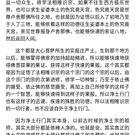
益一切众生。修学法相唯识宗，如果不往生西方极乐世
界，也可以求生娑婆本土的色究竟天宫，色究竟天宫是世
尊卢舍那佛所住之地。也就是因为证悟以后入了初地乃至
于入了三地，能够依着这样的功德往生娑婆本土的色究竟
天宫，亲见世尊报身卢舍那佛，也能够快速的亲证八地，
然后返回人间。
这个都是大心菩萨所生的实报庄严土，生到那个地方
以后，能够蒙得佛恩的加持超劫精进，所以能够快速地获
得佛菩提果的果证，获得这样子快速的果报。这个其实都
是因为证悟了法相唯识宗的这个宗门的这个宗的以后，由
这个宗门的宗的次第进修，修学一切种智；乃至于依止佛
的摄受，依止佛的慈悲摄受，再加上自己所修学的这样子
的一个智慧，能够快速得到这样子的果报。所以净土行门
也有这样子的迅速、疾速的殊胜的功德；所以法相唯识宗
的一切行者，也不应该自外于净土行门。
因为净土行门其实本身，以前古时候的净土宗的祖
师，其实大部分都是依禅入净的。也就是说，其实真正的