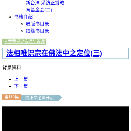
新台湾 采访正觉教
育基金会(二)
书籍介绍
局版书目录
结缘书目录
三乘菩提之宗通与说通
法相唯识宗在佛法中之定位(三)
背景资料
上一集
下一集
第110集
由正文老师开示
文字内容