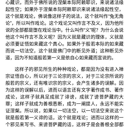
心藏识，而外于佛所说的涅槃本际阿赖耶识，来说诸法缘
起性空；如果外于涅槃本际阿赖耶识来说诸法缘起性空，
这个就是戏论，佛说像这样子的说法，这个就叫作“兔无角
论”，所以叫作戏论。这个戏论又叫作言不及义，因为他所
说的全部都是堕在戏论当中。什么叫作“义”呢？为什么会说
他这个叫作言不及义呢？因为义就是藏识的理体，义就是
必须要证悟如来藏这个真心。如果外于般若本际的如来藏
而说一切法空，这个就是佛门中的断见外道；这种断见外
道，因为不知道般若第一义是依自心如来藏而宣说的。
这样子的邪见所生的种种戏论，都是因为没有进入禅
宗证悟自心，所以对于三论宗的宗义，对于三论宗所说的
般若的宗义，还有唯识宗的宗义，会产生诸多的误解。因
为这样的误解以后，进而以语言还有文字著作成书、著作
成论，这样子就具足成就了诽谤，成就了谤菩萨藏的大
罪；这样子就成为善根悉断，成为一阐提人，永远不能实
证涅槃。所以说，如果以一切法空，以一切法空来说这个
就是般若第一义谛的话，这个就是戏论；进而以这样的一
个邪见来写书、来谤菩萨藏的话，这样子是会善根全部都