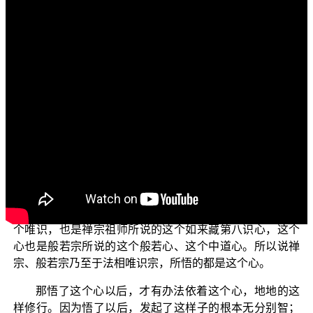
各位菩萨：
阿弥陀佛！
我们今天要继续跟各位来分享说明的是“法相唯识宗在
佛法中的定位”。
我们上一集有讲到说，法相唯识宗它所悟的是这个唯
识的第八识心如来藏，所以它才叫作唯识宗，不能简称为
法相宗。也就是说，所有的一切法，都是因为悟了唯识以
后才有办法开显出来的。也就是说，所有的行者，譬如说
禅宗或是般若宗的行者，他悟了以后，必须证悟的同样是
法相唯识宗所说的这个唯识心。而法相唯识宗所证悟的这
个唯识，也是禅宗祖师所说的这个如来藏第八识心，这个
心也是般若宗所说的这个般若心、这个中道心。所以说禅
宗、般若宗乃至于法相唯识宗，所悟的都是这个心。
那悟了这个心以后，才有办法依着这个心，地地的这
样修行。因为悟了以后，发起了这样子的根本无分别智；