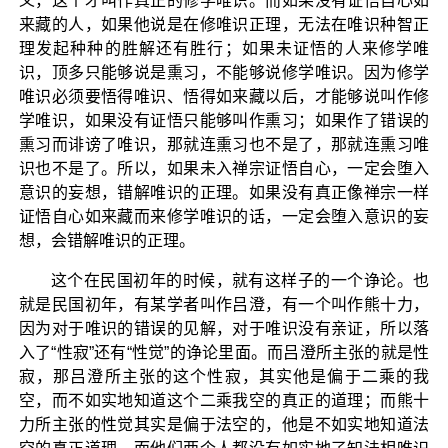
义，这个才叫作真正的修学唯识。而如果没有证悟自心如
来藏的人，如果他说是在修唯识正理，无法在唯识种智正
理发起种种的胜解还有胜行；如果未证悟的人来修学唯
识，顶多只能够说是熏习，不能够说修学唯识。因为修学
唯识必须要悟得唯识、悟得如来藏以后，才能够说叫作修
学唯识，如果没有证悟只能够叫作熏习；如果作了错误的
熏习而诽谤了唯识，那就连熏习也不是了，那就连熏习唯
识也不是了。所以，如果未入禅宗证悟自心，一定会堕入
意识的妄想，错解唯识的正理。如果没有真正像禅宗一样
证悟自心如来藏而来修学唯识的话，一定会堕入意识的妄
想，会错解唯识的正理。
这个在民国初年的时候，就有这样子的一个诤论。也
就是民国初年，有某学者叫作吕澄，有一个叫作熊十力，
因为对于唯识的错误的见解，对于唯识没有亲证，所以落
入了“性寂”还有“性觉”的诤论里面。而吕澄所主张的就是性
寂，那吕澄所主张的这个性寂，其实他是偏于二乘的我
空，而不如实地知道这个二乘我空的真正的道理；而熊十
力所主张的性觉其实是偏于法空的，他是不如实地知道法