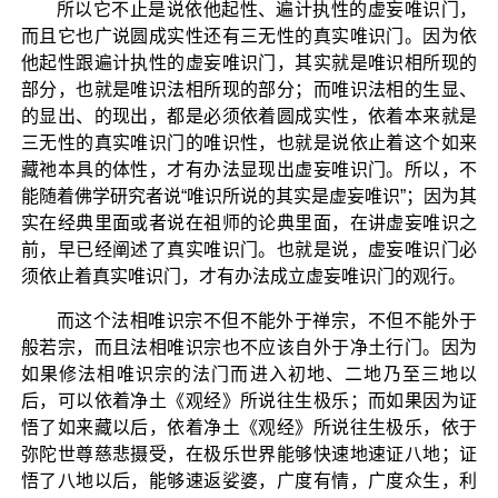
所以它不止是说依他起性、遍计执性的虚妄唯识门，
而且它也广说圆成实性还有三无性的真实唯识门。因为依
他起性跟遍计执性的虚妄唯识门，其实就是唯识相所现的
部分，也就是唯识法相所现的部分；而唯识法相的生显、
的显出、的现出，都是必须依着圆成实性，依着本来就是
三无性的真实唯识门的唯识性，也就是说依止着这个如来
藏祂本具的体性，才有办法显现出虚妄唯识门。所以，不
能随着佛学研究者说“唯识所说的其实是虚妄唯识”；因为其
实在经典里面或者说在祖师的论典里面，在讲虚妄唯识之
前，早已经阐述了真实唯识门。也就是说，虚妄唯识门必
须依止着真实唯识门，才有办法成立虚妄唯识门的观行。
而这个法相唯识宗不但不能外于禅宗，不但不能外于
般若宗，而且法相唯识宗也不应该自外于净土行门。因为
如果修法相唯识宗的法门而进入初地、二地乃至三地以
后，可以依着净土《观经》所说往生极乐；而如果因为证
悟了如来藏以后，依着净土《观经》所说往生极乐，依于
弥陀世尊慈悲摄受，在极乐世界能够快速地速证八地；证
悟了八地以后，能够速返娑婆，广度有情，广度众生，利