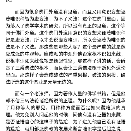
论。
而因为很多佛门外道没有见道，而且又用意识妄想诬
蔑唯识种智为虚妄法，为不了义法；这个在佛门里面，因
为落入了佛学学术的研究，所以没有真正的见道，这个等
同于佛门外道。这个佛门外道用意识的妄想来诬蔑唯识种
智是虚妄法，所以才会说虚妄唯识，所以会诬蔑为唯识的
法是不了义法。那这些是哪些人呢？这个最严重的就是像
应成派的中观师。应成派的中观师他否定根本识如来藏，
说根本识如来藏说祂是缘起性空；那这样子讲的话，会斫
丧了三乘佛法的根本，而且会让三乘佛法堕于断见外道论
里面。那这样子会造成破法的严重果报，破法的果报、破
法所造的这个恶业是无量无边的。
而有一个老法师，因为著作大量的佛学书籍，但是他
却不信三转法轮诸经所说的正理。为什么呢？因为他继承
了月称等人的邪见，用种种方便而否定如来藏唯识的真
理。他为免别人问起他的时候，问他有没有证悟如来藏，
是否证悟自心的这样子的尴尬，为了避免他自己没有证悟
的尴尬，就用部派佛教的发展来断言唯识学是后起之说，