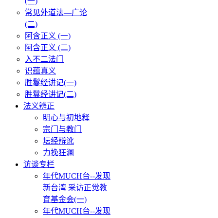
(一)
常见外道法—广论
(二)
阿含正义 (一)
阿含正义 (二)
入不二法门
识蕴真义
胜鬘经讲记(一)
胜鬘经讲记(二)
法义辨正
明心与初地释
宗门与教门
坛经辩讹
力挽狂澜
访谈专栏
年代MUCH台--发现
新台湾 采访正觉教
育基金会(一)
年代MUCH台--发现