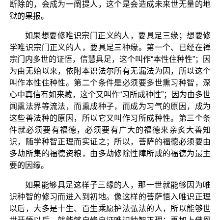
断除的，会成为一阐提人，这个是会造成未来世无量的地
狱的果报。
如果想要修唯识宗门正义的人，要具足三缘；想要修
学唯识宗门正义的人，要具足三种缘。第一个、已经在禅
宗门内多世的证悟，信慧具足，这个叫作“本性住种性”；因
为由无始以来，依附本识法尔所有无漏法为因，所以这个
叫作本性住种性。第二个条件是必须要多世熏习种智，深
心中真信有如来藏，这个又叫作“习所成种性”；因为由多世
闻熏法界等流法，而熏成种子，而成为习气的原因，成为
这些善法种的原因，所以它又叫作习所成种性。第三个条
件就必须要有福德，必须要有广大的福德来亲炙大善知
识，随学种智正理而实证之；所以，菩萨的福德必须要由
多劫所集的福德资粮，由多劫修除性障所成的福德为最主
要的因缘。
如果能够具足这样子三缘的人，那一世就能够因为唯
识种智的修习而进入到初地。像这样的菩萨悟入唯识正理
以后，大多是十生、百生乘愿护法弘法的人，所以能够世