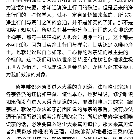
净土宗的祖师其实大部分都是证悟了如来藏的；也就是因
为证悟如来藏，才知道说净土行门的殊胜。但是后来的净
土行门的一些修学人，就不一定有证悟如来藏的，所以对
净土行门与宗门之间的会通，并不是如实的了知。那不是
如实了知以后，所以会有某一部分净土行门的人会诽谤这
个禅宗，那有一些狂禅的人也会诽谤净土行门，这个都是
不可取的。因为其实净土行门与禅宗，其实还是以唯心净
土，也就是说以自心如来、自心弥陀为亲证的最主要的一
个标的。这个我们可以以世亲菩萨还有龙树菩萨祂求生极
乐世界为借鉴，也就是说以世亲菩萨、龙树菩萨求生极乐
为我们效法的对象。
修学唯识必须要进入大乘的真见道，法相唯识宗通于
各宗各派的证悟如来藏、证悟本心。也就是说，修学唯识
如果你没有进入大乘真见道的话，那法相唯识宗的宗旨跟
宗理，就没有办法通于前面所说的禅宗的宗旨，没有办法
通于前面所说的般若宗所通的宗旨；所以你要修学法相唯
识宗的话，必须要真入这个大乘真见道位。那大乘真见道
者如果能够修唯识的正理，就能够渐渐地通达三乘的法