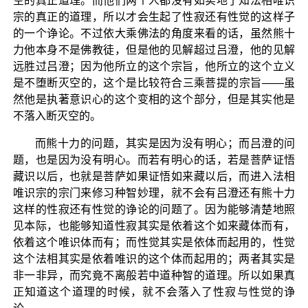
空的真正道理。而他们两个人都没有如实地了知法相唯识
宗的真正的道理，所以才会生起了性寂还有性觉的这样子
的一个诤论。不过依大乘佛法的角度来看的话，虽然熊十
力他本身不是佛教徒，但是他的见解超过吕澄，他的见解
远胜过吕澄；因为他所立的这个宗旨，他所立的这个立义
是不堕断灭空的，这个是比较符合三乘菩提的宗旨——虽
然他是执著意识心的这个变相的这个部分，但是其实他是
不落入断灭空的。
而熊十力的问题，其实是因为没有明心；而吕澄的问
题，也是因为没有明心。而若有明心的话，若是菩萨证悟
藏识以后，也就是菩萨如果证悟如来藏以后，而进入法相
唯识宗的宗门来修习种智妙理，就不会有吕澄还有熊十力
这样的性寂还有性觉的诤论的问题了。因为能够清楚地照
见本际，也能够知道性寂其实是依着这个如来藏体而有，
依着这个唯识体而有；而性觉其实是依体而起用的，性觉
这个法相其实是依着唯识的这个体而起用的；两者其实是
非一非异，而究竟不离般若中道种智的道理。所以如果真
正知道这个道理的时候，就不会落入了性寂与性觉的诤