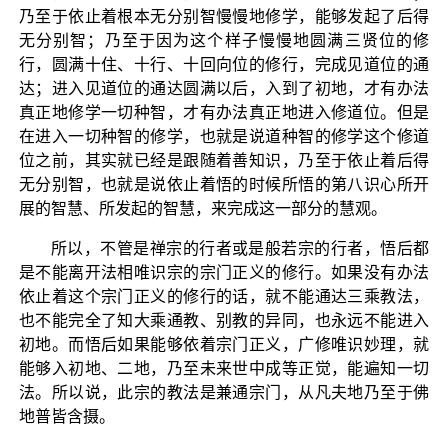
乃至于依止着根本无分别智慢慢地修学，能够发起了后得
无分别智；乃至于因为这个样子慢慢地圆满三贤位的修
行，圆满十住、十行、十回向位的修行，完成见道位的通
达；进入见道位的通达圆满以后，入到了初地，才有办法
真正地修学一切种智，才有办法真正地进入修道位。但是
在进入一切种智的修学，也就是说道种智的修学这个修道
位之前，其实就已经是跟随着善知识，乃至于依止着后得
无分别智，也就是说依止着悟的时候所悟的第八识心所开
展的智慧、所发起的智慧，来完成这一部分的慧观。
所以，不管是禅宗的行者或是般若宗的行者，悟后都
是不能离开法相唯识宗的宗门正义的修行。如果没有办法
依止着这个宗门正义的修行的话，就不能通达三乘教法，
也不能完全了知大乘通教、别教的异同，也永远不能进入
初地。而悟后如果能够依着宗门正义，广修唯识妙理，就
能够入初地、二地，乃至未来世中成等正觉，能遍知一切
法。所以说，此宗的教法是兼通宗门，从凡夫地乃至于佛
地普皆含摄。