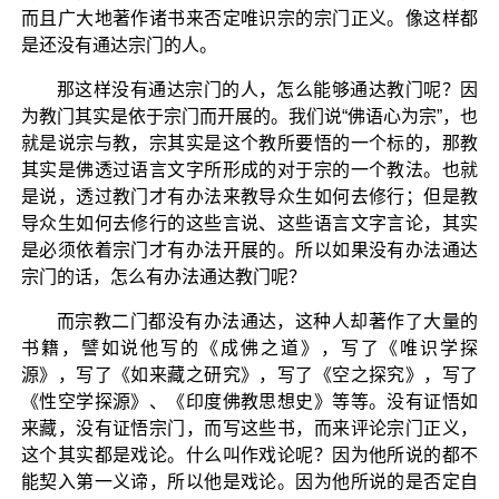
而且广大地著作诸书来否定唯识宗的宗门正义。像这样都
是还没有通达宗门的人。
那这样没有通达宗门的人，怎么能够通达教门呢？因
为教门其实是依于宗门而开展的。我们说“佛语心为宗”，也
就是说宗与教，宗其实是这个教所要悟的一个标的，那教
其实是佛透过语言文字所形成的对于宗的一个教法。也就
是说，透过教门才有办法来教导众生如何去修行；但是教
导众生如何去修行的这些言说、这些语言文字言论，其实
是必须依着宗门才有办法开展的。所以如果没有办法通达
宗门的话，怎么有办法通达教门呢？
而宗教二门都没有办法通达，这种人却著作了大量的
书籍，譬如说他写的《成佛之道》，写了《唯识学探
源》，写了《如来藏之研究》，写了《空之探究》，写了
《性空学探源》、《印度佛教思想史》等等。没有证悟如
来藏，没有证悟宗门，而写这些书，而来评论宗门正义，
这个其实都是戏论。什么叫作戏论呢？因为他所说的都不
能契入第一义谛，所以他是戏论。因为他所说的是否定自