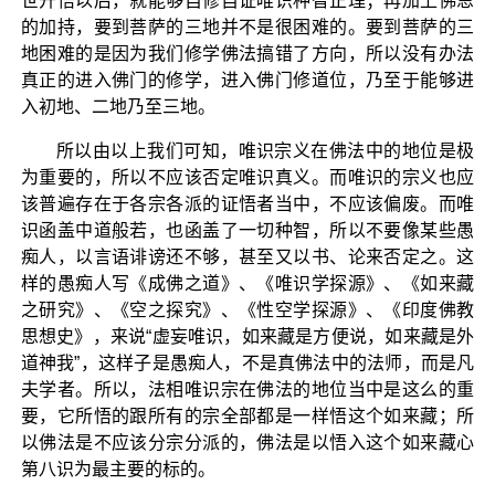
世开悟以后，就能够自修自证唯识种智正理；再加上佛恩
的加持，要到菩萨的三地并不是很困难的。要到菩萨的三
地困难的是因为我们修学佛法搞错了方向，所以没有办法
真正的进入佛门的修学，进入佛门修道位，乃至于能够进
入初地、二地乃至三地。
所以由以上我们可知，唯识宗义在佛法中的地位是极
为重要的，所以不应该否定唯识真义。而唯识的宗义也应
该普遍存在于各宗各派的证悟者当中，不应该偏废。而唯
识函盖中道般若，也函盖了一切种智，所以不要像某些愚
痴人，以言语诽谤还不够，甚至又以书、论来否定之。这
样的愚痴人写《成佛之道》、《唯识学探源》、《如来藏
之研究》、《空之探究》、《性空学探源》、《印度佛教
思想史》，来说“虚妄唯识，如来藏是方便说，如来藏是外
道神我”，这样子是愚痴人，不是真佛法中的法师，而是凡
夫学者。所以，法相唯识宗在佛法的地位当中是这么的重
要，它所悟的跟所有的宗全部都是一样悟这个如来藏；所
以佛法是不应该分宗分派的，佛法是以悟入这个如来藏心
第八识为最主要的标的。