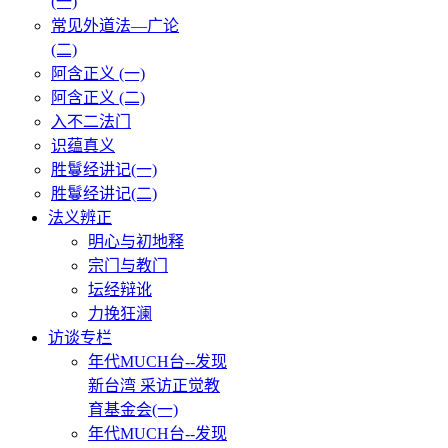
(一)
常见外道法—广论
(二)
阿含正义 (一)
阿含正义 (二)
入不二法门
识蕴真义
胜鬘经讲记(一)
胜鬘经讲记(二)
法义辨正
明心与初地释
宗门与教门
坛经辩讹
力挽狂澜
访谈专栏
年代MUCH台--发现
新台湾 采访正觉教
育基金会(一)
年代MUCH台--发现