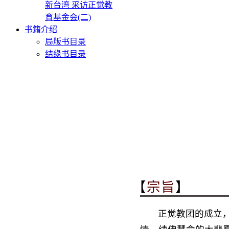
新台湾 采访正觉教
育基金会(二)
书籍介绍
局版书目录
结缘书目录
【
宗旨
】
正觉教团的成立