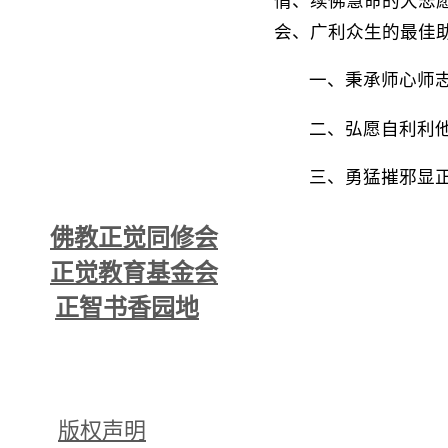
情、续佛慧命的大悲
会、广利众生的最佳
一、秉承师心师
二、弘愿自利利
三、勇猛摧邪显
佛教正觉同修会
正觉教育基金会
正智书香园地
版权声明