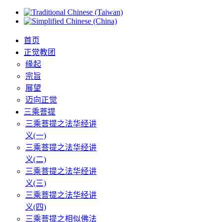
首页
正觉教团
缘起
宗旨
展望
迈向正觉
三乘菩提
三乘菩提之法华经讲
义(一)
三乘菩提之法华经讲
义(二)
三乘菩提之法华经讲
义(三)
三乘菩提之法华经讲
义(四)
三乘菩提之相似佛法