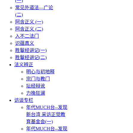
(一)
常见外道法—广论
(二)
阿含正义 (一)
阿含正义 (二)
入不二法门
识蕴真义
胜鬘经讲记(一)
胜鬘经讲记(二)
法义辨正
明心与初地释
宗门与教门
坛经辩讹
力挽狂澜
访谈专栏
年代MUCH台--发现
新台湾 采访正觉教
育基金会(一)
年代MUCH台--发现