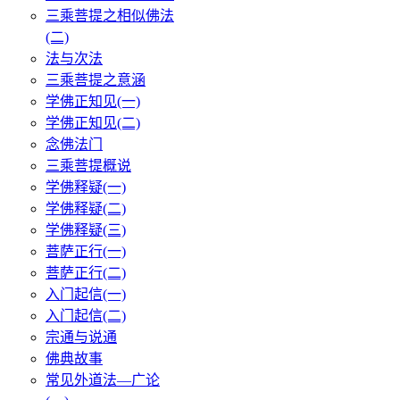
三乘菩提之相似佛法
(二)
法与次法
三乘菩提之意涵
学佛正知见(一)
学佛正知见(二)
念佛法门
三乘菩提概说
学佛释疑(一)
学佛释疑(二)
学佛释疑(三)
菩萨正行(一)
菩萨正行(二)
入门起信(一)
入门起信(二)
宗通与说通
佛典故事
常见外道法—广论