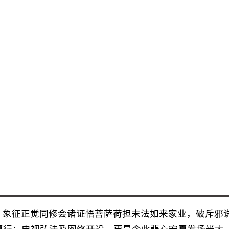
，象征正觉同修会诸证悟菩萨荷担末法如来家业，破斥邪