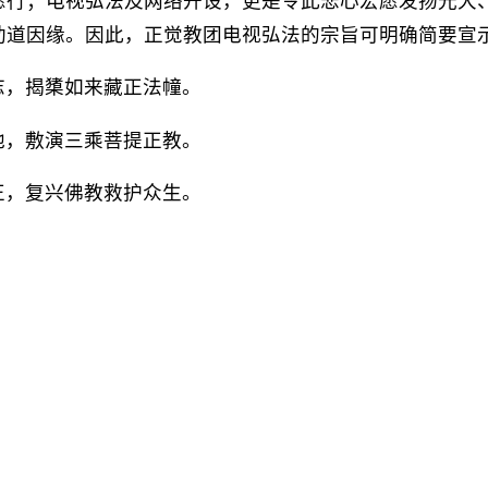
愿行；电视弘法及网络开设，更是令此悲心宏愿发扬光大
助道因缘。因此，正觉教团电视弘法的宗旨可明确简要宣
志，揭橥如来藏正法幢。
他，敷演三乘菩提正教。
正，复兴佛教救护众生。