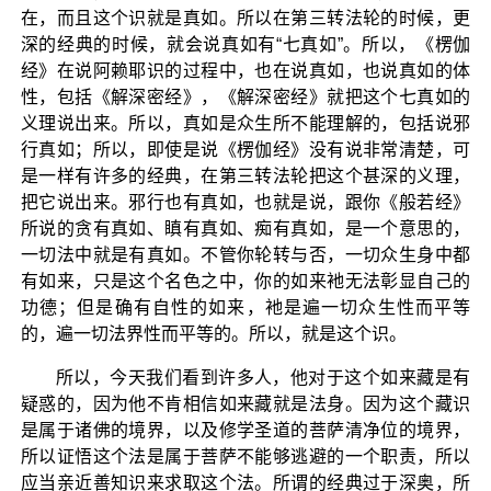
在，而且这个识就是真如。所以在第三转法轮的时候，更
深的经典的时候，就会说真如有“七真如”。所以，《楞伽
经》在说阿赖耶识的过程中，也在说真如，也说真如的体
性，包括《解深密经》，《解深密经》就把这个七真如的
义理说出来。所以，真如是众生所不能理解的，包括说邪
行真如；所以，即使是说《楞伽经》没有说非常清楚，可
是一样有许多的经典，在第三转法轮把这个甚深的义理，
把它说出来。邪行也有真如，也就是说，跟你《般若经》
所说的贪有真如、瞋有真如、痴有真如，是一个意思的，
一切法中就是有真如。不管你轮转与否，一切众生身中都
有如来，只是这个名色之中，你的如来衪无法彰显自己的
功德；但是确有自性的如来，衪是遍一切众生性而平等
的，遍一切法界性而平等的。所以，就是这个识。
所以，今天我们看到许多人，他对于这个如来藏是有
疑惑的，因为他不肯相信如来藏就是法身。因为这个藏识
是属于诸佛的境界，以及修学圣道的菩萨清净位的境界，
所以证悟这个法是属于菩萨不能够逃避的一个职责，所以
应当亲近善知识来求取这个法。所谓的经典过于深奥，所