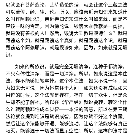
以就会有菩萨造论，菩萨造论的话，就会让这个三藏之法
可以流传，经、律、论。所以，应该亲近善知识来知道什
么叫作阿赖耶识，亲近善知识知道什么叫如来藏，而是不
应该一味的否定。因为佛陀说：毁谤大乘教就是一阐提，
就是没有善根的人！然后，毁谤大乘教是毁谤什么？就是
毁谤这个如，就是毁谤这个真如，就是毁谤这个识，就是
毁谤这个阿赖耶识，就是毁谤如来。因为，如来就是无垢
识。
如来的所依识，就是完全无垢清净，连种子都清净，
不只有体性清净，而是一切清净。所以，如来说这是本住
法，你不能够把衪拿掉。这个本住法，如来不说一字，因
为如来无可说，因为衪常住于人间，如来还没有成就如来
果位的时候，这个法就是存在，存在一切于众生，但是众
生却不能了解衪。所以在《华严经》就说要转，转这个什
么？转阿赖耶性成本觉智——本觉的智慧，所以在第三转
法轮就会提到唯识是转识成智，因为你转不好这个执藏。
然后让这个法能够开通、能够流动，让这个法能够有真正
寂灭，能够遍于一切法而显示空性；所以，这样的法才是