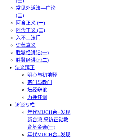
(一)
常见外道法—广论
(二)
阿含正义 (一)
阿含正义 (二)
入不二法门
识蕴真义
胜鬘经讲记(一)
胜鬘经讲记(二)
法义辨正
明心与初地释
宗门与教门
坛经辩讹
力挽狂澜
访谈专栏
年代MUCH台--发现
新台湾 采访正觉教
育基金会(一)
年代MUCH台--发现