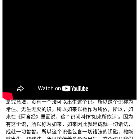
各位菩萨：
阿弥陀佛！
我们今天要讲的主题是：从初转法轮到三转法轮的
“识”。我们今天要说这个“识”的真实义。
这个识就是缘起支里面的识，可是却不是像大家所想
的缘起支的“六识”，因为六识是包括在“名色”之间，名色之
中并不是佛陀所说的这一个如来的所依识。在我们看到缘
起法里面，有一个法就叫作“齐识而还”这个识，遇到这个
识，你只能够回头，不能过彼，你不能超越这个识而再去
探求衪前面有个源头。为什么？因为这个识是本有，而且
是究竟法，没有一个法可以出生这个识。所以这个识称为
常住、无生无灭的识，所以如来以衪作为所依，所以，如
来在《阿含经》里面说，这个识就叫作“如来所依识”。因为
有这个识，所以称为如来，如来因此就是成就一切诸法，
成就一切智智。所以这个识也包含一切诸法的钥匙，衪能