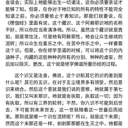
会误会；实际上衪能够出生一切诸法，这你必须要亲证才
能够了知。但是，在你对于衪已知的所有的特性不能完全
知道之前，你必须要依止于善知识。那我们就要说，在
《楞伽经》里面有说，这个藏识、这个阿赖耶识衪的名称
不好，所以你应当来清净衪。所以，虽然这个藏识就是真
如，就是常住法，可是衪有阿赖耶性，衪会让众生继续的
流转；所以众生在喜乐之中，在苦中作乐之中，一样要靠
这个识。但是，你在修学圣道的时候，可以将这个识的内
涵种子，内藏的这些种种的所有的分别、种种的虚妄，然
后加以除灭、更改，这个就是修学佛道所要历经的过程。
这个识又是法身，佛说，这个识和其它的识的差别是
什么呢？其它的五识，在对于五尘境界多有领受，然后意
识来统合。然后这个意就是我们说的意根，衪就属于第七
识，我们又叫末那识，衪就是会执取，执取这一切；因为
有执取，所以有三界的轮转；不然，你六识不可能到后世
去，不可能到未来世去，这一世就随着这一世最后而结
束。那到底是哪一个识在流转呢？所以，就是这个末那；
然而这个末那还是一样，剎剎那那都在生灭之中，衪都是