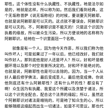
耶性。这个体性没有什么执藏性、不执藏性，衪是法尔如
是的，衪就是这样，所以称为如。然后我们看到经典，这
个无垢称菩萨《说无垢称经》的时候，要说要灭阿赖耶，
也就是说阿赖耶是可以灭的。这点就不要误会，阿赖耶识
是可以灭的。不，阿赖耶识是不能灭的！只是这个识因为
执着的缘故，所以被众生污染，所以方便说衪的名称称为
阿赖耶识，给衪在一个识里面冠一个名称。
就像是有一个人，因为他今天作恶，所以我们称为他
叫作坏人；可是如果过了一年以后，他已经改好，我们就
叫作好人。那到底他是好人还是坏人？所以，好和坏是根
据环境以及那个时空背景所决定的，好和坏不是绝对的。
也就是说，阿赖耶性也是可以去除的。因为，当一个人从
好人最后修学佛法，最后变成圣人，最后他变成佛，你说
他到底还有什么阿赖耶性？还有什么坏的性？都没有了
啊！众生因为有执藏、我爱这个所藏以及贪婪于诸法，所
以这个识完全配合，配合这个法界的缘起；所以，虽然这
个阿赖耶识对诸法是暗钝的，可是衪了知众生的心，所以
能够随顺这缘起而出生一切诸法，如是不可思议。那也代