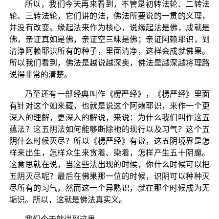
所以，我们今天再来看到，不管是初转法轮、二转法
轮、三转法轮，它们讲的法，佛法所要说的一贯的义理，
并没有改变。缘起法来作为核心，说缘起法是佛，成就是
佛，亲证真如是佛，亲证空三昧是佛；亲证阿赖耶识，到
清浄阿赖耶识所有的种子，里面清净，这样会成就佛果。
所以我们看到，佛法是越说越深奥，佛法是越深越将理路
说得非常的清楚。
乃至还有一部经典叫作《楞严经》，《楞严经》里面
有针对这个如来藏，也就是说这个阿赖耶识，来作一个更
深入的理解，更深入的解说，来说：为什么我们叫作这五
蕴法？这五阴法如何能够断除衪的现行以及习气？这个五
阴什么时候灭尽？所以《楞严经》有说，这五阴境界是怎
样来出生，怎样众生来贪着、染着，怎样产生五十阴魔。
这意思就在说，当这些法出现的时候，你什么时候可以把
五阴灭尽呢？最后在佛果那一位的时候，识阴可以种种灭
尽所有的习气，然而这一个异熟识，就在那个时候成为无
垢识。所以，这就是佛法真实义。