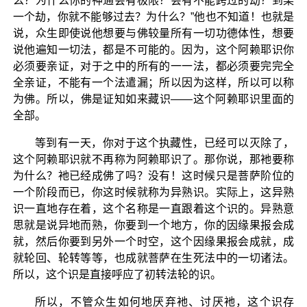
么？为什么你的神通会有极限？会有不能跨过的劫？到某
一个劫，你就不能够过去？为什么？”他也不知道！也就是
说，众生即使说他想要与佛较量所有一切功德体性，想要
说他遍知一切法，都是不可能的。因为，这个阿赖耶识你
必须要亲证，对于之中的所有的一一法，都必须要完完全
全亲证，不能有一个法遣漏；所以因为这样，所以可以称
为佛。所以，佛是证知如来藏识——这个阿赖耶识里面的
全部。
等到有一天，你对于这个执藏性，已经可以灭除了，
这个阿赖耶识就不再称为阿赖耶识了。那你说，那衪要称
为什么？衪已经成佛了吗？没有！这时候只是菩萨阶位的
一个阶段而已，你这时候就称为异熟识。实际上，这异熟
识一直地存在着，这个名称是一直跟着这个识的。异熟意
思就是说异地而熟，你要到一个地方，你的因缘果报会成
就，然后你要到另外一个时空，这个因缘果报会成就，成
就轮回、轮转等等，也成就菩萨在生死法中的一切诸法。
所以，这个识是直接呼应了初转法轮的识。
所以，不管众生如何地厌弃衪、讨厌衪，这个识存