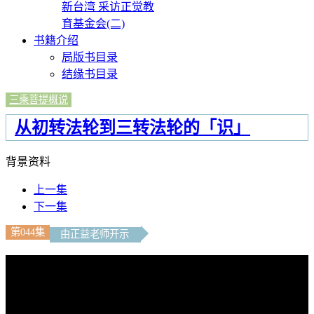
新台湾 采访正觉教
育基金会(二)
书籍介绍
局版书目录
结缘书目录
三乘菩提概说
从初转法轮到三转法轮的「识」
背景资料
上一集
下一集
第044集
由正益老师开示
文字内容