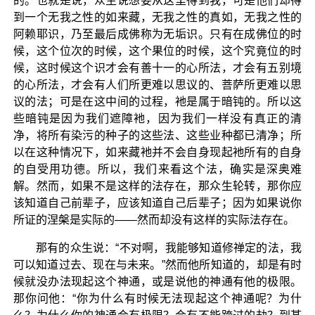
的。也就是说，众生说想要从这里得到我，可是他们却得
到一个无我之性的如来藏，无我之性的真如，无我之性的
阿赖耶识，乃至最后成佛称为无垢识。只有在成佛位的时
候，这个位次的时候，这个果位的时候，这个究竟位的时
候，这时候这个识才会有善十一的心所法，才会有五别境
的心所法，才会有人们所更难以思议的、菩萨所更难以思
议的法；可是在这中间的过程，衪是属于暗钝的。所以这
些暗钝是因为我们遮障衪，因为我们一样没有真正的清
净，将所有染污的种子的这些法、这些业种都已清净；所
以在这种情况下，如来藏衪并不会自身现起衪所有的自身
的自受用功德。所以，我们来看这个法，确实是深奥难
解。然而，如果不是这样的法存在，那众生轮转，那你应
该知道自己前辈子，应该知道自己后辈子；因为如果说你
所证的涅槃是实际的——然而却没有这样的实际法存在。
那有的众生说：“不对啊，我能够知道修禅定的法，我
可以知道过去、现在与未来。”然而他所知道的，却是有时
候就没办法现起这个神通，或是说他的神通有他的极限。
那你问他：“你为什么有时候无法现起这个神通呢？为什