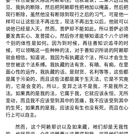
要一样也是要灭除这阿赖耶性。也就是说，二乘人透过我
见、我执的断除，然后把阿赖耶性把衪加以掩盖，然后把
现行断除，虽然他没有断除到现行之后的习气，可是他一
样可以让这些法不再出生，现法不再出生以后，他就可以
说他已经是入灭。然而，菩萨却不能如此。所以菩萨必须
要发真实心、发菩提心，然后你才能够知道这个八个识衪
个别的体性是如何。因为到时候，再往善知识追寻的时
候，可以领略这一些种种的法，对于善知识所说的阿赖耶
就会相信。知道说，我因为有执藏这个法，所以才会生生
世世被这个法系缚。我执藏的法有贪、有瞋、有痴，在里
面心性的运作，我执藏的话，是财货、名利等等，这些都
是属于污染的，而且这些法都是属于生灭法，它是不究竟
的，它是会变的。所以，变异之法不是我，不是我所之
法。如果真的是我的法，它属于我，它就应该永恒，无所
变动，而且我不应该受到其中的苦痛，我不应该受到其中
的生死；如果真的是我，应该没有生也没有死，而且在心
行上可以自主。
然而，这个阿赖耶识以及如来藏，衪们却是无我性