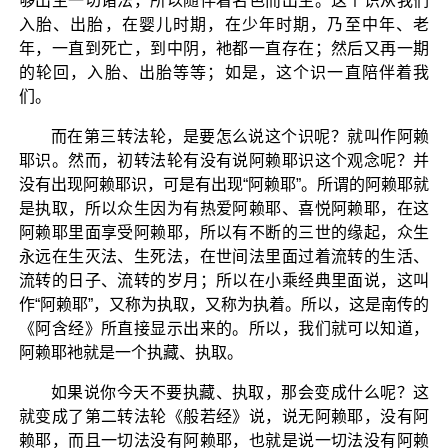
够出生一切诸法，所以随伴着名色而出生。这个识从我们
入胎、出胎，在婴儿时期，在少年时期，乃至中年、老
年，一直到死亡，到中阴，衪都一直存在；然后又再一期
的轮回，入胎、出胎等等；如是，这个识一直陪伴着我
们。
而在第三转法轮，是要怎么说这个识呢？就叫作阿赖
耶识。然而，初转法轮有没有说阿赖耶识这个观念呢？并
没有出现阿赖耶识，可是有出现“阿赖耶”。所谓的阿赖耶就
是执取，所以众生因为有热爱阿赖耶、喜悦阿赖耶，在这
阿赖耶里面享受阿赖耶，所以有不断的三世的缘起，众生
永远在生灭法、生死法，在世间法里面过着流转的生活、
流转的日子、流转的岁月；所以在小乘经典里面说，这叫
作“阿赖耶”，又称为执取，又称为执着。所以，这是南传的
《阿含经》所直接显示出来的。所以，我们就可以知道，
阿赖耶衪就是一个执藏、执取。
如果说你今天不要执藏、执取，那会变成什么呢？这
就变成了第二转法轮《般若经》说，说无阿赖耶，没有阿
赖耶，而且一切法没有阿赖耶，也就是说一切法没有阿赖