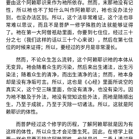
要由这个阿赖耶识来作为衪所依存。然而，末那衪没有记
性，所以衪也不了知什么叫作阿赖耶识，衪也没办法分
别，也没办法区别。所以，这个法非常难证，这个法也非
常难以思议，而且不是菩萨一修学殊胜的法就能够证得
了。衪在第一大阿僧祇劫里面，你要到七住位，经过三十
分之七（我们这样的话以三十个心来说），然后在第七住
位的时候来证得；所以，要经过的岁月是非常漫长。
然而，不论众生怎么流转，这个阿赖耶识衪的本体从
无变异。衪会随着众生的污染，然后来出生诸法，出生污
染法；随着众生的清净，而出生清净的法；然而，衪本身
却是没有净垢可言。所以，这也是《心经》里面所说空的
真实义，这个空三昧里面，你没有清净，也没有染污。因
为衪不触及于外法，衪没有觉知这些外法，而衪是随顺出
生，乃至于成就，乃至于灭除一切诸法。所以，这就是阿
赖耶识的体性。
而菩萨经过这个修学的历程，了解阿赖耶就是因为有
这样的体性，所以众生才会沦堕生死。因此，在修学上就