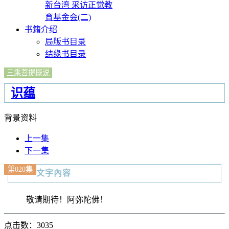
新台湾 采访正觉教
育基金会(二)
书籍介绍
局版书目录
结缘书目录
三乘菩提概说
识蕴
背景资料
上一集
下一集
第020集
文字內容
敬请期待！阿弥陀佛！
点击数：3035