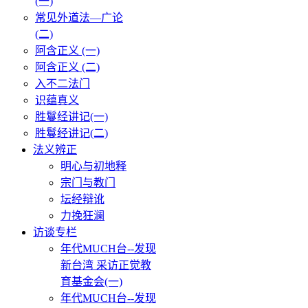
(一)
常见外道法—广论
(二)
阿含正义 (一)
阿含正义 (二)
入不二法门
识蕴真义
胜鬘经讲记(一)
胜鬘经讲记(二)
法义辨正
明心与初地释
宗门与教门
坛经辩讹
力挽狂澜
访谈专栏
年代MUCH台--发现
新台湾 采访正觉教
育基金会(一)
年代MUCH台--发现