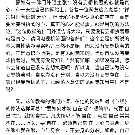
譬如有一佛门外道主张：没有妄想执著的心就是真
心。有一天在自己的网站上，答复一位网友这么说着：“禅
宗祖师有说到‘无心’，但‘无心’不是否认真心的存在，而是
要无妄想执著的心，真正的心才能显露。那是用功的方法
论。”这位教禅的佛门外道告诉大众，只要没有妄想执著那
就是真心。请问电视机前面的菩萨们：这个会是佛所说的
本来自性清净涅槃吗？显然不是嘛！因为没有妄想执著的
心，正是意识心所摄，是有见闻觉知的。当你自认没有妄
想执著时，到底有没有知？当然有知嘛！如果没有知，怎
么会知道自己没有妄想执著呢？所以说，当自己认为没有
妄想执著时，自以为没有分别，自以为没有妄想存在，其
实已经妄想执著了，已经落入意识的见闻觉知当中！不是
吗？
又，这位教禅的佛门外道，在他的网站针对《心经》
的修法这样写着：“要如何才能‘自在’呢？很简单，只要‘自
己’‘在’，就能‘自在’。凡夫所以不能‘自在’，就是‘自己’常常
不在……所以，要‘自在’，必须自己常‘在’，心与身合，身
在哪心就在哪，心与身合一，不要身心分裂。如此，自己