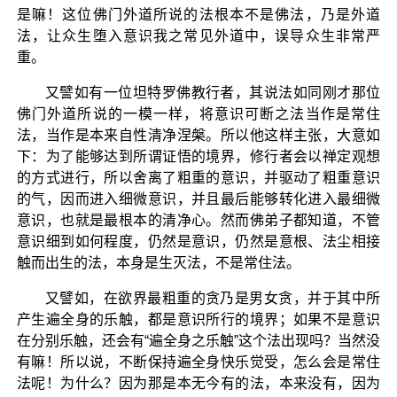
是嘛！这位佛门外道所说的法根本不是佛法，乃是外道
法，让众生堕入意识我之常见外道中，误导众生非常严
重。
又譬如有一位坦特罗佛教行者，其说法如同刚才那位
佛门外道所说的一模一样，将意识可断之法当作是常住
法，当作是本来自性清净涅槃。所以他这样主张，大意如
下：为了能够达到所谓证悟的境界，修行者会以禅定观想
的方式进行，所以舍离了粗重的意识，并驱动了粗重意识
的气，因而进入细微意识，并且最后能够转化进入最细微
意识，也就是最根本的清净心。然而佛弟子都知道，不管
意识细到如何程度，仍然是意识，仍然是意根、法尘相接
触而出生的法，本身是生灭法，不是常住法。
又譬如，在欲界最粗重的贪乃是男女贪，并于其中所
产生遍全身的乐触，都是意识所行的境界；如果不是意识
在分别乐触，还会有“遍全身之乐触”这个法出现吗？当然没
有嘛！所以说，不断保持遍全身快乐觉受，怎么会是常住
法呢！为什么？因为那是本无今有的法，本来没有，因为