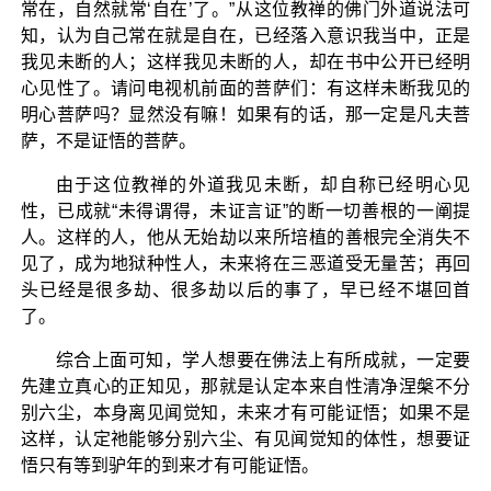
常在，自然就常‘自在’了。”从这位教禅的佛门外道说法可
知，认为自己常在就是自在，已经落入意识我当中，正是
我见未断的人；这样我见未断的人，却在书中公开已经明
心见性了。请问电视机前面的菩萨们：有这样未断我见的
明心菩萨吗？显然没有嘛！如果有的话，那一定是凡夫菩
萨，不是证悟的菩萨。
由于这位教禅的外道我见未断，却自称已经明心见
性，已成就“未得谓得，未证言证”的断一切善根的一阐提
人。这样的人，他从无始劫以来所培植的善根完全消失不
见了，成为地狱种性人，未来将在三恶道受无量苦；再回
头已经是很多劫、很多劫以后的事了，早已经不堪回首
了。
综合上面可知，学人想要在佛法上有所成就，一定要
先建立真心的正知见，那就是认定本来自性清净涅槃不分
别六尘，本身离见闻觉知，未来才有可能证悟；如果不是
这样，认定祂能够分别六尘、有见闻觉知的体性，想要证
悟只有等到驴年的到来才有可能证悟。