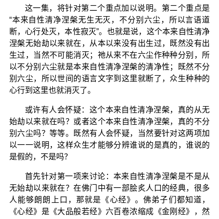
这一集，将针对第二个重点加以说明。第二个重点是
“本来自性清净涅槃无生无灭，不分别六尘，所以言语道
断，心行处灭，本性寂灭”。也就是说，这个本来自性清净
涅槃无始劫以来就在，从本以来没有出生过，既然没有出
生过，当然不可能消灭；祂从来不在六尘作种种分别，所
以不分别六尘就是本来自性清净涅槃的清净性；既然不分
别六尘，所以世间的语言文字到这里就断了，众生种种的
心行到这里也就消灭了。
或许有人会怀疑：这个本来自性清净涅槃，真的从无
始劫以来就在吗？或者这个本来自性清净涅槃，真的不分
别六尘吗？等等。既然有人会怀疑，当然要针对这两项加
以一一说明，这样众生才能够分辨谁说的是真的，谁说的
是假的，不是吗？
首先针对第一项来讨论：本来自性清净涅槃是不是从
无始劫以来就在？在佛门中有一部脍炙人口的经典，很多
人能够朗朗上口，那就是《心经》。佛弟子们都知道，
《心经》是《大品般若经》六百卷浓缩成《金刚经》，然