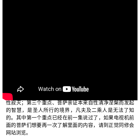
各位电视机前面的菩萨们：
阿弥陀佛！
欢迎继续收看正觉教团所推出一系列电视弘法节目“三
乘菩提概说”。今天将继续上一集的主题：三乘菩提之不共
道。
在上一集，曾举玄奘菩萨在《成唯识论》卷十，来说
明什么是本来自性清净涅槃，最后归纳为三个重点：第一
个重点、本来自性清净涅槃是一切法的根本，与诸法非一
非异，本性清净而有杂染；第二个重点、本来自性清净涅
槃无生无灭，不分别六尘，所以言语道断，心行处灭，本
性寂灭；第三个重点、菩萨亲证本来自性清净涅槃而发起
的智慧，是圣人所行的境界，凡夫及二乘人是无法了知
的。其中第一个重点已经在前一集说过了，如果电视机前
面的菩萨们想要再一次了解里面的内容，请到正觉同修会
网站浏览。