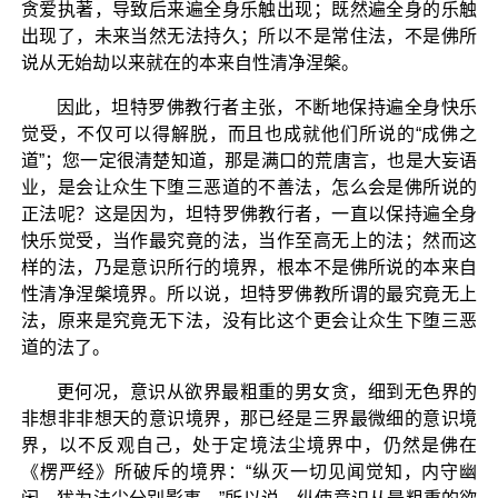
贪爱执著，导致后来遍全身乐触出现；既然遍全身的乐触
出现了，未来当然无法持久；所以不是常住法，不是佛所
说从无始劫以来就在的本来自性清净涅槃。
因此，坦特罗佛教行者主张，不断地保持遍全身快乐
觉受，不仅可以得解脱，而且也成就他们所说的“成佛之
道”；您一定很清楚知道，那是满口的荒唐言，也是大妄语
业，是会让众生下堕三恶道的不善法，怎么会是佛所说的
正法呢？这是因为，坦特罗佛教行者，一直以保持遍全身
快乐觉受，当作最究竟的法，当作至高无上的法；然而这
样的法，乃是意识所行的境界，根本不是佛所说的本来自
性清净涅槃境界。所以说，坦特罗佛教所谓的最究竟无上
法，原来是究竟无下法，没有比这个更会让众生下堕三恶
道的法了。
更何况，意识从欲界最粗重的男女贪，细到无色界的
非想非非想天的意识境界，那已经是三界最微细的意识境
界，以不反观自己，处于定境法尘境界中，仍然是佛在
《楞严经》所破斥的境界：“纵灭一切见闻觉知，内守幽