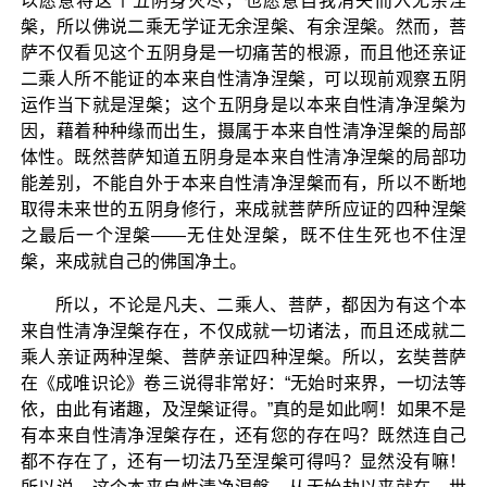
以愿意将这个五阴身灭尽，也愿意自我消失而入无余涅
槃，所以佛说二乘无学证无余涅槃、有余涅槃。然而，菩
萨不仅看见这个五阴身是一切痛苦的根源，而且他还亲证
二乘人所不能证的本来自性清净涅槃，可以现前观察五阴
运作当下就是涅槃；这个五阴身是以本来自性清净涅槃为
因，藉着种种缘而出生，摄属于本来自性清净涅槃的局部
体性。既然菩萨知道五阴身是本来自性清净涅槃的局部功
能差别，不能自外于本来自性清净涅槃而有，所以不断地
取得未来世的五阴身修行，来成就菩萨所应证的四种涅槃
之最后一个涅槃——无住处涅槃，既不住生死也不住涅
槃，来成就自己的佛国净土。
所以，不论是凡夫、二乘人、菩萨，都因为有这个本
来自性清净涅槃存在，不仅成就一切诸法，而且还成就二
乘人亲证两种涅槃、菩萨亲证四种涅槃。所以，玄奘菩萨
在《成唯识论》卷三说得非常好：“无始时来界，一切法等
依，由此有诸趣，及涅槃证得。”真的是如此啊！如果不是
有本来自性清净涅槃存在，还有您的存在吗？既然连自己
都不存在了，还有一切法乃至涅槃可得吗？显然没有嘛！