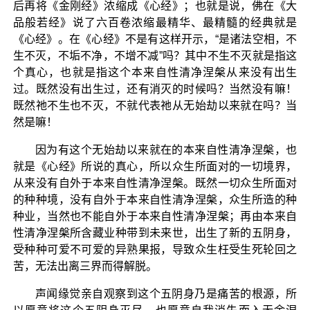
后再将《金刚经》浓缩成《心经》；也就是说，佛在《大
品般若经》说了六百卷浓缩最精华、最精髓的经典就是
《心经》。在《心经》不是有这样开示，“是诸法空相，不
生不灭，不垢不净，不增不减”吗？其中不生不灭就是指这
个真心，也就是指这个本来自性清净涅槃从来没有出生
过。既然没有出生过，还有消灭的时候吗？当然没有嘛！
既然祂不生也不灭，不就代表祂从无始劫以来就在吗？当
然是嘛！
因为有这个无始劫以来就在的本来自性清净涅槃，也
就是《心经》所说的真心，所以众生所面对的一切境界，
从来没有自外于本来自性清净涅槃。既然一切众生所面对
的种种境，没有自外于本来自性清净涅槃，众生所造的种
种业，当然也不能自外于本来自性清净涅槃；再由本来自
性清净涅槃所含藏业种带到未来世，出生了新的五阴身，
受种种可爱不可爱的异熟果报，导致众生枉受生死轮回之
苦，无法出离三界而得解脱。
声闻缘觉亲自观察到这个五阴身乃是痛苦的根源，所