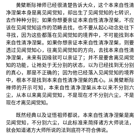
黄檗断际禅师已经很清楚告诉大众，这个本来自性清
净涅槃本身是离见闻觉知，却出生了见闻觉知的七转识，
去作种种分别；如果你想要亲证本来自性清净涅槃，不应
该在见闻觉知运作的范畴去找，也不要从起心动念处往下
寻找，因为这些都落在见闻觉知的境界中，不可能找到本
来自性清净涅槃。如果你想亲证本来自性清净涅槃，则要
透过见闻觉知心，往离见闻觉知的方向，去找本来自性清
净涅槃，未来有因缘就可以亲证了；并不是要舍离见闻觉
知的功能，让祂处于无分别的状态，以为已经找到无分别
的真心，那是不正确的；因为他已经落入见闻觉知的境界
中，根本不是找到本来自性清净涅槃的真心。从黄檗断际
禅师的开示可知，本来自性清净涅槃从本以来不分别六
尘，从本以来离见闻觉知，不是现在才不分别六尘，不是
现在才离见闻觉知。
既然经典以及证悟祖师都说，本来自性清净涅槃是离
见闻觉知，不分别六尘，以此标准来简择诸方大师说法，
就会知道诸方大师所说的法到底符不符合佛说。