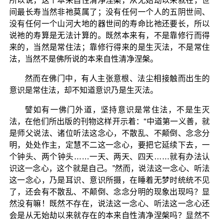
所以说，这个本来自性清净涅槃，从无始劫以来就在，世
间最长寿当然非祂莫属了；没有任何一个人的五阴世间、
没有任何一个山河大地的器世间的寿命比祂还要长，所以
说祂的寿算是无法计算的。既然本来有，不是靠修行而得
来的，当然是常住法；靠修行得来的是生灭法，不是常住
法，当然不是佛所说的本来自性清净涅槃。
然而在佛门中，有人主张意根、法尘相接触而出生的
意识是常住法，却不知道意识乃是生灭法。
譬如有一佛门外道，坚持意识是常住法，不是生灭
法，在他们所出版的刊物这样开示着：“中道第一义善，就
是师父说法、诸位听法这念心，不散乱、不颠倒、念念分
明，处处作主，定慧不二这一念心，要把它延续下去，一
个钟头、两个钟头……一天、两天、四天……就有办法认
识这一念心，这个就是自己。”然而，说法这一念心、听法
这一念心，乃是耳识、意识所摄，在睡着无梦时统统不见
了，还会有不散乱、不颠倒、念念分明的现象出现吗？显
然没有嘛！既然不存在，说法这一念心、听法这一念心还
会是从无始劫以来就存在的本来自性清净涅槃吗？显然不