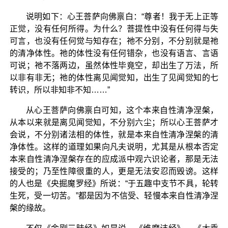
说明如下：心王菩萨向佛禀白：“尊者！我于无上正等
正觉，没有任何所得。为什么？菩提性中没有任何得与失
可言，也没有任何觉与知存在；祂不分别，不分别就是祂
的清净体性。祂的体性没有任何错杂，也没有语言、言语
可说；祂不落两边，虽然体性毕竟空，却出生了万法，所
以非有非无；祂的体性离见闻觉知，出生了见闻觉知的七
转识，所以非知非不知……”
从心王菩萨向佛禀白可知，这个本来自性清净涅槃，
从本以来就是离见闻觉知，不分别六尘；所以心王菩萨才
会说，不分别诸法相的体性，就是本来自性清净涅槃的清
净体性。这样的道理如果向凡夫说明，尤其是从根本否定
本来自性清净涅槃存在的应成派中观六识论者，那是无法
接受的；乃至性障很重的人，更是无法安忍而毁谤。这样
的人也是《央掘魔罗经》所说：“于五趣中支节不具，轮转
生死，受一切苦。”都是因为不信受、轻慢本来自性清净涅
槃的缘故。