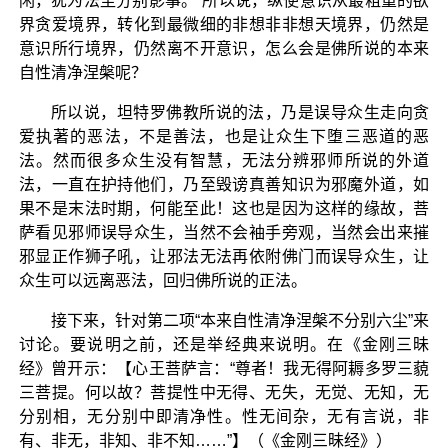
闲，犹为法尘分别影事。”所以说，纵使意识从最粗重的欲
界贪爱境界，转化到最微细的非想非非想天境界，仍然是
意识所行境界，仍然离不开意识，怎么会是佛所说的本来
自性清净涅槃呢？
所以说，坦特罗佛教所说的法，乃是误导众生走向贪
爱执著的恶法，不是善法，也是让众生下堕三恶道的恶
法。然而很多众生没有智慧，无法分辨邪师所说的外道
法，一直在护持他们，乃至毁谤真善知识为邪魔外道，如
果不是末法时期，何能至此！这也是因为这样的缘故，菩
萨看见邪师误导众生，当然不会袖手旁观，当然会出来摧
邪显正作狮子吼，让邪法无法再依附佛门而误导众生，让
众生可以远离恶法，回归佛所说的正法。
接下来，针对第二项“本来自性清净涅槃不分别六尘”来
讨论。要说明之前，还是举经典来说明。在《金刚三昧
经》曾开示：【心王菩萨言：“尊者！我无得阿耨多罗三藐
三菩提。何以故？菩提性中无得、无失，无觉、无知，无
分别相，无分别中即清净性。性无间杂，无有言说，非
有、非无，非知、非不知……”】（《金刚三昧经》）