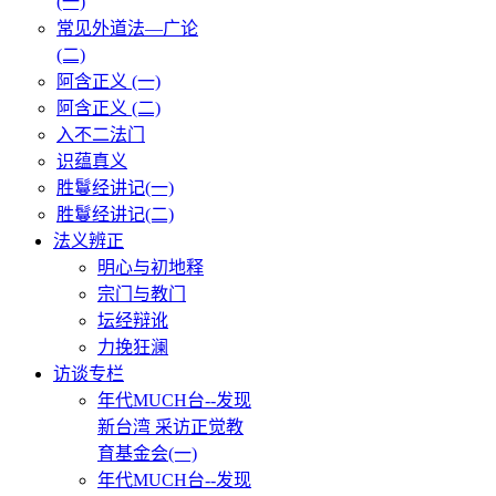
(一)
常见外道法—广论
(二)
阿含正义 (一)
阿含正义 (二)
入不二法门
识蕴真义
胜鬘经讲记(一)
胜鬘经讲记(二)
法义辨正
明心与初地释
宗门与教门
坛经辩讹
力挽狂澜
访谈专栏
年代MUCH台--发现
新台湾 采访正觉教
育基金会(一)
年代MUCH台--发现