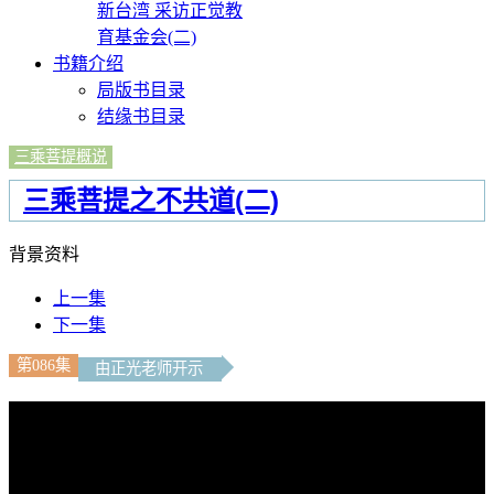
新台湾 采访正觉教
育基金会(二)
书籍介绍
局版书目录
结缘书目录
三乘菩提概说
三乘菩提之不共道(二)
背景资料
上一集
下一集
第086集
由正光老师开示
文字内容