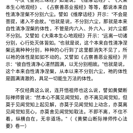
不仅《金刚三昧经》如是说，《维摩诘经》、《大乘
本生心地观经》、《占察善恶业报经》等等，都说本来自
性清净涅槃不分别六尘。譬如《维摩诘经》开示：“不会是
菩提，诸入不会故。”也就是说，不分别六尘，那就是本来
自性清净涅槃的体性，不管是内六入、外六入，对六尘都
不分别。又譬如《大乘本生心地观经》开示：“远离一切诸
分别，心行处灭体皆如。”也就是说，这个本来自性清净涅
槃远离种种分别，种种的心行到了这里都消失不见了，所
以祂的体性是如如不动的。又譬如《占察善恶业报经》开
示：“彼自性清净心湛然圆满，以无分别相故。”也就是说，
这个本来自性清净涅槃，从本以来不分别六尘，祂的体性
是圆满清澈的，具足一切能生万法的体性。
不仅经典这么说，连开悟祖师也这么说，譬如黄檗断
际禅师曾说：“然本心不属见闻觉知，亦不离见闻觉知，但
莫于见闻觉知上起见解，亦莫于见闻觉知上动念，亦莫离
见闻觉知觅心，亦莫舍见闻觉知取法。不即不离，不住不
着，纵横自在，无非道场。”（《黄檗山断际禅师传心法
要》卷一）