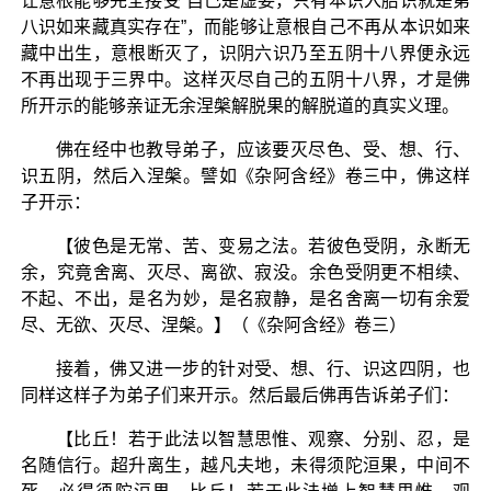
让意根能够完全接受“自己是虚妄，只有本识入胎识就是第
八识如来藏真实存在”，而能够让意根自己不再从本识如来
藏中出生，意根断灭了，识阴六识乃至五阴十八界便永远
不再出现于三界中。这样灭尽自己的五阴十八界，才是佛
所开示的能够亲证无余涅槃解脱果的解脱道的真实义理。
佛在经中也教导弟子，应该要灭尽色、受、想、行、
识五阴，然后入涅槃。譬如《杂阿含经》卷三中，佛这样
子开示：
【彼色是无常、苦、变易之法。若彼色受阴，永断无
余，究竟舍离、灭尽、离欲、寂没。余色受阴更不相续、
不起、不出，是名为妙，是名寂静，是名舍离一切有余爱
尽、无欲、灭尽、涅槃。】（《杂阿含经》卷三）
接着，佛又进一步的针对受、想、行、识这四阴，也
同样这样子为弟子们来开示。然后最后佛再告诉弟子们：
【比丘！若于此法以智慧思惟、观察、分别、忍，是
名随信行。超升离生，越凡夫地，未得须陀洹果，中间不