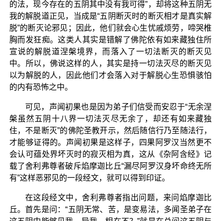
的法，现今存在的五阴其中没有我可得”，却将这种五阴无
我的解脱道正见，当成是“五阴断灭时的断灭相才是真实解
脱”的断灭论邪见；因此，他们就会心生忧戚烦劳，啼哭椎
胸而发狂痴。这类人其实是错解了佛陀依有如来藏独住所
宣说的解脱道涅槃境界，而落入了一切法断灭的断灭见
中。所以，佛说这样的人，其实是持一切法灭尽的断灭见
以为解脱的人，因此他们才会落入对于解脱心生恐惧骇怕
的内有恐怖之中。
可见，声闻初果也是因为弟子们信受而安忍于“无余涅
槃虽然五阴十八界一切法灭尽无余了，却还有如来藏独
住，不是断灭”的佛陀圣教开示，然后随信行乃至随法行，
才能够证得的。声闻初果是这样子，四果阿罗汉当然更不
会认可蕴处界坏灭时的寂灭相为真，这从《杂阿含经》记
载了舍利弗尊者破斥焰摩迦比丘“漏尽阿罗汉身坏命终无所
有”这样恶邪见的一段经文，就可以得到印证。
在这段经文中，舍利弗尊者指出问题，来问焰摩迦比
丘。首先是问：“五阴无常、苦，是变易法，多闻圣弟子在