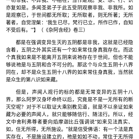
一切非我、不异我、不相在，当作是观。受、想、行、识
亦复如是。多闻圣弟子于此五受阴观察非我、非我所。如
是观察已，于世间都无所取；无所取者，则无所著；无所
著者，自觉涅槃：‘我生已尽，梵行已立，所作已作，自知
不受后有。’”】（《杂阿含经》卷三）
都是在强调变异生灭的五阴都是非我，这就是已经隐
含着，五阴之外其实还有一个如来常住身真我存在。而这
个真我如来是不能离开五阴来说祂存在于世间，但也不能
够说祂是与五阴和合不可分的。那这个与众生五阴十八界
同在，却不是众生五阴十八界的如来常住身真我，当然就
是众生的第八识如来藏。
但是，声闻人观行的标的都是无常变异的五阴十八
界，那么阿罗汉身坏命终以后，究竟是不是一无所有的断
灭空呢？对于不以取证大乘别教见道，就是不以亲证如来
藏为必要的声闻人，就只能够随信行、随法行。所以，经
文中舍利弗尊者要向焰摩迦比丘强调说“如来见法真实、
如，住无所得，无所施设。”就是信受佛语：有一个法是真
实存在，不是施设建立的，祂是如如不动，常住于无所得