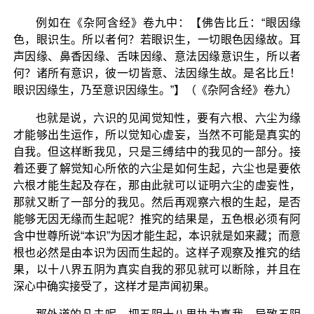
例如在《杂阿含经》卷九中：【佛告比丘：“眼因缘
色，眼识生。所以者何？若眼识生，一切眼色因缘故。耳
声因缘、鼻香因缘、舌味因缘、意法因缘意识生，所以者
何？诸所有意识，彼一切皆意、法因缘生故。是名比丘！
眼识因缘生，乃至意识因缘生。”】（《杂阿含经》卷九）
也就是说，六识的见闻觉知性，要有六根、六尘为缘
才能够出生运作，所以觉知心虚妄，当然不可能是真实的
自我。但这样断我见，只是三缚结中的我见的一部分。接
着还要了解觉知心所依的六尘是如何生起，六尘也是要依
六根才能生起及存在，那由此就可以证明六尘的虚妄性，
那就又断了一部分的我见。然后再观察六根的生起，是否
能够无因无缘而生起呢？推究的结果是，五色根必须有阿
含中世尊所说“本识”为因才能生起，本识就是如来藏；而意
根也必然是由本识为因而生起的。这样子观察及推究的结
果，以十八界五阴为真实自我的邪见就可以断除，并且在
深心中确实接受了，这样才是声闻初果。