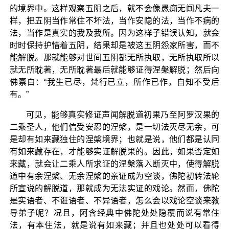
的境界中。这样观察五阴之后，就不会像愚痴无闻凡夫一
样，把五阴当作常住不坏法，当作安隐的法，当作不病的
法，当作是真实的我及我所。因为这样子错误认知，就会
时时保持护惜着五阴，结果却是被这五阴怨家所害，而不
能解脱。那就能够对世间五阴都无所执取，无所执取所以
就无所耽著，无所耽著最后就能够证得涅槃解脱；然后向
佛禀白：“我生已尽，梵行已立，所作已作，自知不受后
有。”
可见，能够真实修证声闻解脱道初果乃至阿罗汉果的
二乘圣人，他们信受安忍的涅槃，是一切法灭尽无余，可
是却有如来藏独住的涅槃境界；也就是说，他们都是认同
有如来藏存在，才能够实证解脱果的。因此，如果否定如
来藏，就会让二乘人所求证的涅槃落入断灭中，使得解脱
道中有余涅槃、无余涅槃的亲证成为空谈，佛陀初转法轮
所宣说的解脱道，那就成为无法实证的戏论。然而，佛陀
是实语者、不诳语者、不异语者，怎么会以戏论空谈来教
导弟子呢？况且，阿含经典中佛陀处处隐覆而说有常住
法，有本住法，就是说有如来藏；并且也处处可以看得