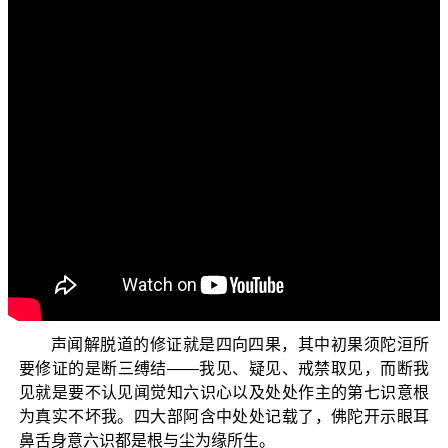
各位菩萨：
阿弥陀佛！
“三乘菩提概说”这一集我们要来探讨的是：二乘菩提依
如来藏而建立。
二乘菩提指的就是声闻、缘觉所证解脱道，他们的最
后果证，也就是我们在前面单元中为大家解说的有余涅槃
与无余涅槃。然而，二乘解脱道修证的过程，以及最后果
证的有余涅槃与无余涅槃，却是依不为二乘人所知、不在
二乘解脱道修证范围内的第八识如来藏而建立的。我们不
妨就以声闻解脱道的修证来加以说明。
声闻解脱道的修证就是四向四果，其中初果须陀洹所
要修证的是断三缚结——我见、疑见、戒禁取见，而断我
见就是要不认见闻觉知六识心以及处处作主的第七识意根
为真实不坏我。四大部阿含中处处记载了，佛陀开示眼耳
鼻舌身意六识都是根与尘为缘所生。