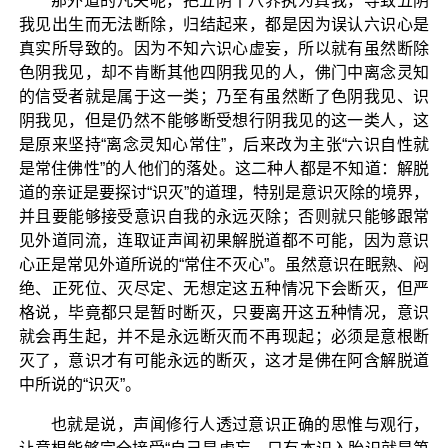
那外道的凡夫呢，把五阴十八界执为真我，导致五阴
我见出生而无法断除，归结起来，都是因为误认六识心是
真实所导致的。因为不知六识心虚妄，所以就有虽然断除
色阴我见，却不肯断其他四阴我见的人，佛门中离念灵知
的信受者就是属于这一类；乃至有虽然断了色阴我见、识
阴我见，但是仍然不能够断受想行阴我见的这一类人，这
是原来坚持“离念灵知心常住”，后来改为主张“六识自性就
是常住佛性”的人他们的落处。这二种人都是不知道：解脱
道的亲证是要探讨“识灭”的道理，特别是意识灭除的境界，
并且要能够接受意识自我的永远灭除；否则就只能够跟常
见外道同流，连取证声闻初果解脱道都不可能，因为意识
心正是常见外道所说的“常住不灭心”。虽然意识在眠熟、闷
绝、正死位、灭尽定、无想定这五种情况下会断灭，但严
格说，毕竟都只是暂时断灭，只要离开这五种情况，意识
就会再生起，并不是永远断灭而不再现起；必须是意根断
灭了，意识才有可能永远的断灭，这才是佛在阿含解脱道
中所说的“识灭”。
也就是说，声闻修行人透过意识正确的思惟与观行，