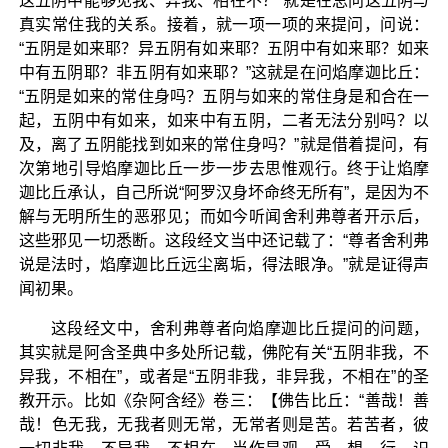
这五阴中能够见我、异我、相在不？”就是在总问这五阴与
真实常住我的关系。接着，就一项一项的来提问，问说：
“五阴是如来耶？异五阴有如来耶？五阴中有如来耶？如来
中有五阴耶？非五阴有如来耶？”这就是在问焰摩迦比丘：
“五阴是如来的常住身吗？五阴与如来的常住身是和合在一
起，五阴中有如来，如来中有五阴，二者无法分别吗？以
及，离了五阴能找到如来的常住身吗？”就是借着提问，有
次第地引导焰摩迦比丘一步一步去思惟观行。终于让焰摩
迦比丘承认，自己所说“阿罗汉身坏命终无所有”，是因为不
解与无明所生的恶邪见；而如今听闻舍利弗尊者开示后，
这些邪见一切悉断。这段经文当中还记载了：“尊者舍利弗
说是法时，焰摩迦比丘远尘离垢，得法眼净。”就是证得声
闻初果。
这段经文中，舍利弗尊者向焰摩迦比丘提问的问题，
其实就是阿含圣典中多处所记载，佛陀有关“五阴非我，不
异我，不相在”，或者是“五阴非我，非异我，不相在”的圣
教开示。比如《杂阿含经》卷三：【佛告比丘：“善哉！善
哉！色无我，无我者则无常，无常者则是苦。若苦者，彼