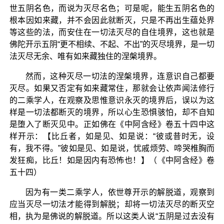
世五阴名色，而说为灭尽名色；可是呢，能生五阴名色的
根本因如来藏，并不会因此就断灭，只是不再出生蕴处界
等这些的法，而安住在一切法灭尽的自住境界，这也就是
佛陀开示五阴“更不相续、不起、不出”的灭尽境界，是一切
法灭尽无余、唯有如来藏独住的涅槃境界。
然而，这种灭尽一切法的涅槃境界，连意识自己都要
灭尽。如果又否定有如来藏常住，那就会让依声闻法修行
的二乘学人，在观察及思惟意识永灭的境界后，误以为这
样是一切法都断灭的境界，所以心生恐惧骇怕，却不自知
是堕入了断灭见中。正如佛在《中阿含经》卷五十四中这
样开示：【比丘者，如是见、如是说：“彼或昔时无，设
有，我不得。”彼如是见、如是说，忧戚烦劳、啼哭椎胸而
发狂痴，比丘！如是因内有恐怖也！】（《中阿含经》卷
五十四）
因为有一类二乘学人，依世尊开示的解脱道，观察到
应当灭尽一切法才能得到解脱；却将一切法灭尽的断灭空
相，执为是佛说的解脱道。所以这类人说“五阴是过去没有