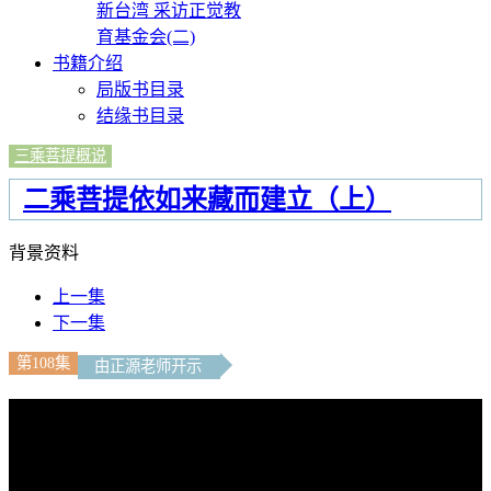
新台湾 采访正觉教
育基金会(二)
书籍介绍
局版书目录
结缘书目录
三乘菩提概说
二乘菩提依如来藏而建立（上）
背景资料
上一集
下一集
第108集
由正源老师开示
文字内容