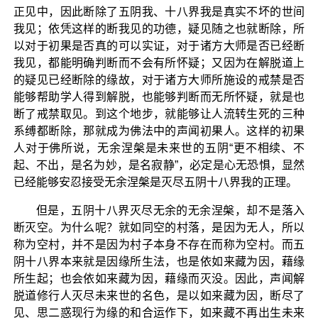
正见中，因此断除了五阴我、十八界我是真实不坏的世间
我见；依凭这样的断我见的功德，疑见随之也就断除，所
以对于初果是否真的可以实证，对于诸方大师是否已经断
我见，都能明确判断而不会有所怀疑；又因为在解脱道上
的疑见已经断除的缘故，对于诸方大师所施设的戒禁是否
能够帮助学人得到解脱，也能够判断而无所怀疑，就是也
断了戒禁取见。到这个地步，就能够让人流转生死的三种
系缚都断除，那就成为佛法中的声闻初果人。这样的初果
人对于佛所说，无余涅槃是未来世的五阴“更不相续、不
起、不出，是名为妙，是名寂静”，必定是心无恐惧，显然
已经能够安忍接受无余涅槃是灭尽五阴十八界我的正理。
但是，五阴十八界灭尽无余的无余涅槃，却不是落入
断灭空。为什么呢？就如同空的村落，是因为无人，所以
称为空村，并不是因为村子本身不存在而称为空村。而五
阴十八界本来就是因缘所生法，也是依如来藏为因，藉缘
所生起；也会依如来藏为因，藉缘而灭没。因此，声闻解
脱道修行人灭尽未来世的名色，是以如来藏为因，断尽了
见、思二惑现行为缘的和合运作下，如来藏不再出生未来