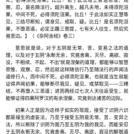
死，必得须陀洹果。比丘！若于此法增上智慧思惟、观
察、忍，是名随法行。超升离生，越凡夫地，未得须陀洹
果，中间不死，必得须陀洹果。比丘！于此法如实正慧等
见，三结尽断知，谓身见、戒取、疑。比丘！是名须陀洹
果，不堕恶道，必定正趣三菩提，七有天人往生，然后究
竟苦边。】（《杂阿含经》卷三）
意思就是说，对于五阴是无常、苦、变易之法的道
理，以及对于五阴“永断无余，究竟舍离、灭尽、离欲、寂
没，不相续、不起、不出”就是涅槃的道理，都能够以智慧
思惟、观察、忍，然后就这样随信行乃至随法行的声闻法
道修行人，而中间不死，必得须陀洹果，也就是当生就能
证得声闻初果，能够断尽我见、疑见、戒禁取见——三缚
结，不再堕入三恶道；进而再经过七次人天往返受生，就
能够证得四果阿罗汉的有余涅槃，究竟到达诸苦的边际。
初果人正是因为这样子如实的现观，接受了识阴六识
都是缘生的虚妄法，乃至于接受五阴是无常、苦、变异之
法，所以断除了识阴为我乃至五阴为我的我见，而能安忍
于五阴永断无余、究竟舍离、灭尽、离欲、寂没的解脱道