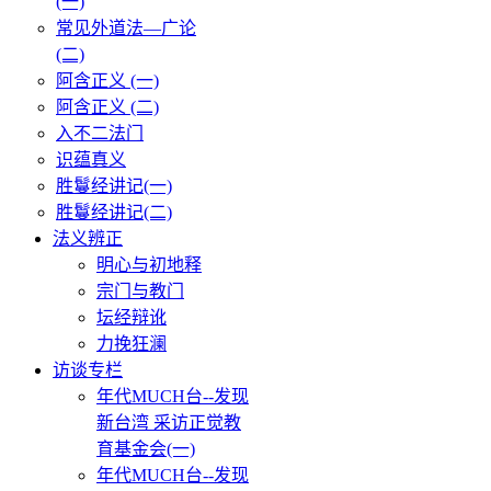
(一)
常见外道法—广论
(二)
阿含正义 (一)
阿含正义 (二)
入不二法门
识蕴真义
胜鬘经讲记(一)
胜鬘经讲记(二)
法义辨正
明心与初地释
宗门与教门
坛经辩讹
力挽狂澜
访谈专栏
年代MUCH台--发现
新台湾 采访正觉教
育基金会(一)
年代MUCH台--发现