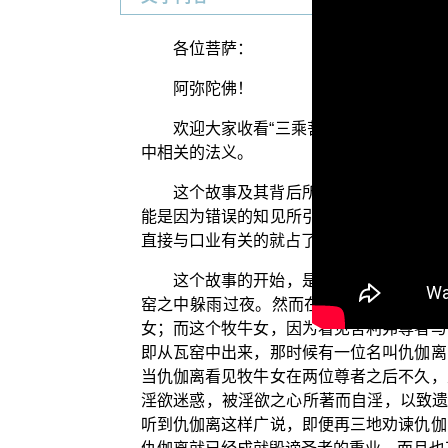
各位菩萨：
阿弥陀佛！
欢迎大家收看“三乘菩提之佛典故事”节
中相关的法义。
这个故事及其背后所显示的道理，对于
能是因为错误的知见所引起的，或者导因于
直接与口业有关的就占了四个，包括大妄语
这个故事的开始，是因为舍利弗尊者与
窑之中躲雨过夜。然而在早先的时候，瓦
女；而这个牧牛女，因为看见舍利弗尊者与
即从瓦窑中出来，那时候有一位名叫仇伽离
当仇伽离看见牧牛女在两位尊者之后不久，
淫欲迷惑，被淫欲之心所著而自淫，以致遗
听到仇伽离这样广说，即便再三地劝谏仇伽