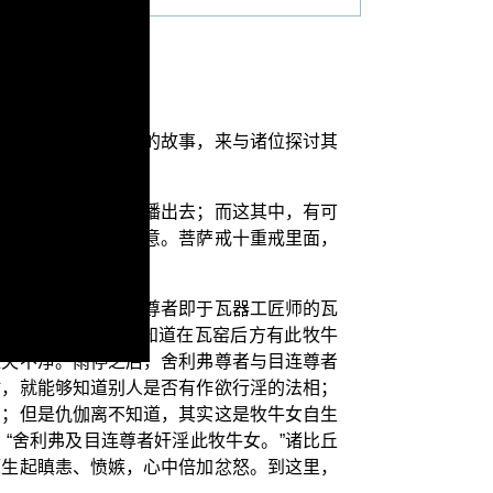
谤尊者舍利弗与目连”的故事，来与诸位探讨其
的，同时也很容易传播出去；而这其中，有可
因此值得我们特别留意。菩萨戒十重戒里面，
。
刚好值遇大雨，两位尊者即于瓦器工匠师的瓦
但是两位尊者并不知道在瓦窑后方有此牧牛
遗失不净。雨停之后，舍利弗尊者与目连尊者
时，就能够知道别人是否有作欲行淫的法相；
相；但是仇伽离不知道，其实这是牧牛女自生
“舍利弗及目连尊者奸淫此牧牛女。”诸比丘
而生起瞋恚、愤嫉，心中倍加忿怒。到这里，