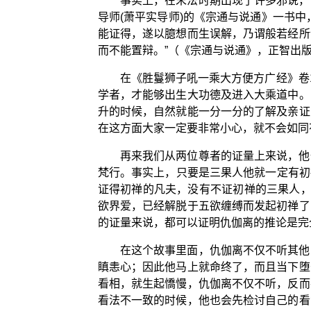
事实上，在末法时期出现了许多邪说，
导师(萧平实导师)的《宗通与说通》一书
能证得，遂以臆想而生误解，乃谓般若经所
而不能置辩。”（《宗通与说通》，正智出
在《胜鬘狮子吼一乘大方便方广经》卷
学者，才能够出生大功德及进入大乘道中。
升的时候，自然就能一分一分的了解及亲证
在这方面大家一定要非常小心，就不会如同
再来我们从两位尊者的证量上来说，他
梵行。事实上，只要是三果人他就一定有初
证得初禅的凡夫，没有不证初禅的三果人，
欲界爱，已经解脱于五欲缠缚而发起初禅了
的证量来说，都可以证明仇伽离的推论是完
在这个故事里面，仇伽离不仅不听其他
瞋恚心；因此他马上就命终了，而且当下堕
看相，就生起憍慢，仇伽离不仅不听，反而
看法不一致的时候，他也会先检讨自己的看