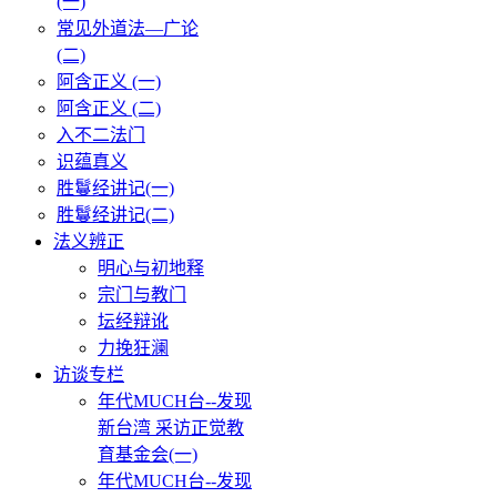
(一)
常见外道法—广论
(二)
阿含正义 (一)
阿含正义 (二)
入不二法门
识蕴真义
胜鬘经讲记(一)
胜鬘经讲记(二)
法义辨正
明心与初地释
宗门与教门
坛经辩讹
力挽狂澜
访谈专栏
年代MUCH台--发现
新台湾 采访正觉教
育基金会(一)
年代MUCH台--发现