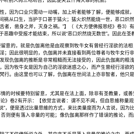
不听别人再三地劝告，因此便失去忏悔灭罪的机会。
性，因为口业只需动一动嘴，加上听者能够了解，便能够成就
世间祸从口生，当护于口甚于猛火；猛火炽然能烧一世，恶口炽
舌者，凿身之斧，灭身之祸。”】（《大方便佛报恩经》卷3）
恶趣中受报才能结束，所以说“恶口炽然烧无数世”。因此在圣教
要留意的，就是仇伽离他是由观察到牧牛女有曾经行淫欲的法相
淫；因此很明显的，仇伽离并未直接看到两位尊者与牧牛女行
发现仇伽离的推断是非常粗糙而无法接受的，因此仇伽离的粗
，因为牧牛女是因为自己的淫欲迷惑之心，而产生曾经行淫欲
梵行。由这里也可以了解，仇伽离在世间法上亦非智者，他只
事情的时候要特别留意，尤其是在法上面，除非有圣教量，或善
论》卷2有开示：【依觉言说者：谓不见不闻，但自思維称量
言说”，便是透过比量思維的方式，来比类量度而为人言说，因为
，否则便有落入非量的可能；像仇伽离那样作了错误的推论，而