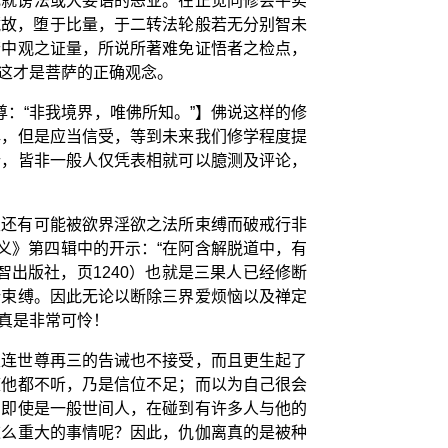
成就谤法或大妄语的恶业。在正觉同修会平实
藏故，堕于比量，于二转法轮般若无分别智未
若中观之证量，所说所著难免证悟者之检点，
，这才是菩萨的正确观念。
：“非我境界，唯佛所知。”】佛说这样的修
解，但是应当信受，等到未来我们修学程度提
行，皆非一般人仅凭表相就可以臆测及评论，
里还有可能被欲界淫欲之法所束缚而破戒行非
义》第四辑中的开示：“在阿含解脱道中，有
出版社，页1240）也就是三果人已经修断
所束缚。因此无论以断除三界爱烦恼以及禅定
真是非常可怜！
至连世尊再三的告诫也不接受，而且更生起了
谏他都不听，乃是信位不足；而以为自己很会
为即使是一般世间人，在碰到有许多人与他的
这么重大的事情呢？因此，仇伽离真的是被种