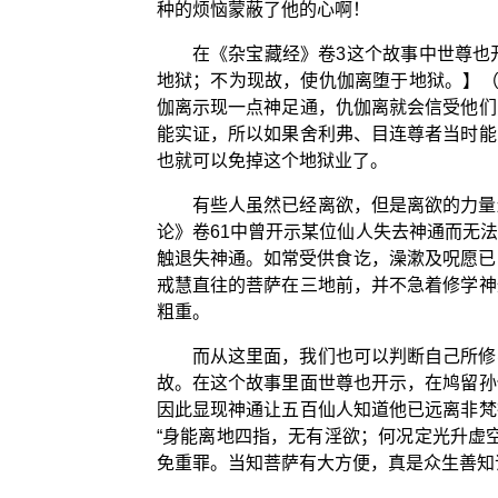
种的烦恼蒙蔽了他的心啊！
在《杂宝藏经》卷3这个故事中世尊也
地狱；不为现故，使仇伽离堕于地狱。】（
伽离示现一点神足通，仇伽离就会信受他们
能实证，所以如果舍利弗、目连尊者当时能
也就可以免掉这个地狱业了。
有些人虽然已经离欲，但是离欲的力量
论》卷61中曾开示某位仙人失去神通而无
触退失神通。如常受供食讫，澡漱及呪愿已
戒慧直往的菩萨在三地前，并不急着修学神
粗重。
而从这里面，我们也可以判断自己所修
故。在这个故事里面世尊也开示，在鸠留孙
因此显现神通让五百仙人知道他已远离非梵
“身能离地四指，无有淫欲；何况定光升虚
免重罪。当知菩萨有大方便，真是众生善知