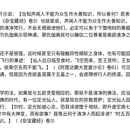
开示说：【当知声闻人不能为众生作大善知识，所以者何？若
《杂宝藏经》卷3）也就是说，声闻人不能为众生作大善知识
的清净梵行，不会无根毁谤他们，必定可以免于下堕地狱的果
为仇伽离示现神通，那仇伽离就可以确信二位尊者是离欲清净
还不是很强，这时候甚至只有碰触异性细软之身体，也有可能
法飞行的事迹：【仙人后日临至食时，飞空而来，至王宫所；王
，欲乘空去而不能飞。】（《阿毘达磨大毘婆沙论》卷61）可
通，但是因为贪欲盖是属于五盖之一，会遮障修行人的修道，
学的法，如果是与五欲贪爱相应的，那就不是清净的佛法，应
佛的时代，有一位定光仙人，就是现在的弥勒菩萨；定光仙人
行：【尔时，定光知彼心念，恐其诽谤堕于地狱，即升虚空高
空中有大神变，而有欲事？我等云何于清净人而起诽谤？”时五
识。】（《杂宝藏经》卷3）