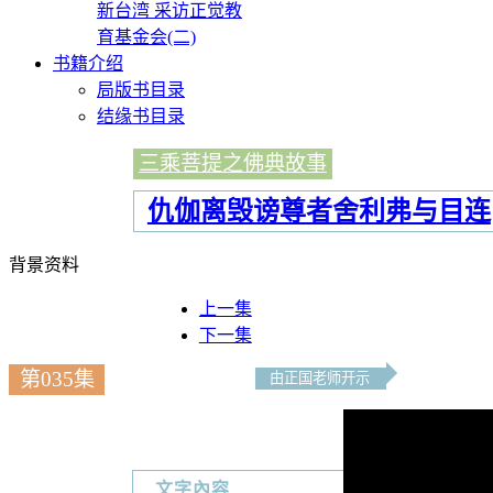
新台湾 采访正觉教
育基金会(二)
书籍介绍
局版书目录
结缘书目录
三乘菩提之佛典故事
仇伽离毁谤尊者舍利弗与目连
背景资料
上一集
下一集
第035集
由正国老师开示
文字內容