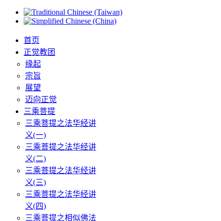
首页
正觉教团
缘起
宗旨
展望
迈向正觉
三乘菩提
三乘菩提之法华经讲
义(一)
三乘菩提之法华经讲
义(二)
三乘菩提之法华经讲
义(三)
三乘菩提之法华经讲
义(四)
三乘菩提之相似佛法