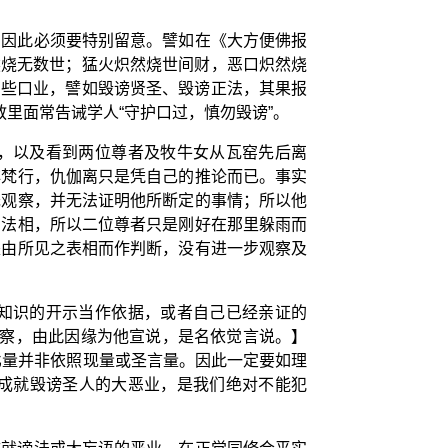
，因此必须要特别留意。譬如在《大方便佛报
然烧无数世；猛火炽然烧世间财，恶口炽然烧
有些口业，譬如毁谤贤圣、毁谤正法，其果报
里面常告诫学人“守护口过，慎勿毁谤”。
，以及看到两位尊者及牧牛女从瓦窑先后离
非梵行，仇伽离只是凭自己的推论而已。事实
浅观察，并无法证明他所断定的事情；所以他
的法相，所以二位尊者只是刚好在那里躲雨而
是由所见之表相而作判断，没有进一步观察及
知识的开示当作依据，或者自己已经亲证的
观察，由此因缘为他宣说，是名依觉言说。】
比量并非依照现量或圣言量。因此一定要如理
成就毁谤圣人的大恶业，是我们绝对不能犯