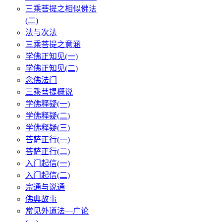
三乘菩提之相似佛法
(二)
法与次法
三乘菩提之意涵
学佛正知见(一)
学佛正知见(二)
念佛法门
三乘菩提概说
学佛释疑(一)
学佛释疑(二)
学佛释疑(三)
菩萨正行(一)
菩萨正行(二)
入门起信(一)
入门起信(二)
宗通与说通
佛典故事
常见外道法—广论