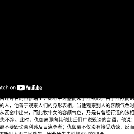
目，今天我们要以《杂宝藏经》卷3第28经中，有关“仇伽离毁
我们来说是非常重要的。因为口业的完成，相对来说是很容易
个人的贪嫉心、瞋心等等遮蔽理智，而使人失去冷静的观察，
、说四众过、自赞毁他与谤三宝等，这也显示守护口业的重要性
目连尊者在各聚落度众，游行化缘到了烧瓦器的工匠师处所，
窑之中刚好已经有一个牧牛女在里面，在瓦窑的后方深处躲雨，
目连尊者的容貌端正，她心中迷惑而起了淫欲心，由于淫欲而
的人，他善于观察人们的身形表相，当他观察别人的容颜气色
从瓦窑中出来，而此牧牛女的容颜气色，乃是有曾经行淫的法
失不净。此时，仇伽离即向其他比丘们广说毁谤的言语，他说：
离不要毁谤舍利弗及目连尊者；仇伽离不仅没有接受劝谏，反