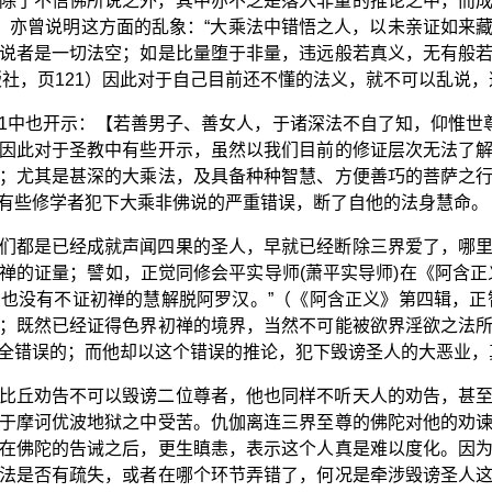
除了不信佛所说之外，其中亦不乏是落入非量的推论之中，而
中，亦曾说明这方面的乱象：“大乘法中错悟之人，以未亲证如来
说者是一切法空；如是比量堕于非量，违远般若真义，无有般
版社，页121）因此对于自己目前还不懂的法义，就不可以乱说
1中也开示：【若善男子、善女人，于诸深法不自了知，仰惟世尊
因此对于圣教中有些开示，虽然以我们目前的修证层次无法了
；尤其是甚深的大乘法，及具备种种智慧、方便善巧的菩萨之
有些修学者犯下大乘非佛说的严重错误，断了自他的法身慧命。
们都是已经成就声闻四果的圣人，早就已经断除三界爱了，哪
禅的证量；譬如，正觉同修会平实导师(萧平实导师)在《阿含正
也没有不证初禅的慧解脱阿罗汉。”（《阿含正义》第四辑，正智
；既然已经证得色界初禅的境界，当然不可能被欲界淫欲之法
全错误的；而他却以这个错误的推论，犯下毁谤圣人的大恶业，
比丘劝告不可以毁谤二位尊者，他也同样不听天人的劝告，甚
于摩诃优波地狱之中受苦。仇伽离连三界至尊的佛陀对他的劝
在佛陀的告诫之后，更生瞋恚，表示这个人真是难以度化。因
法是否有疏失，或者在哪个环节弄错了，何况是牵涉毁谤圣人