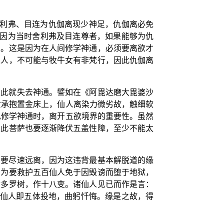
舍利弗、目连为仇伽离现少神足，仇伽离必免
，因为当时舍利弗及目连尊者，如果能够为仇
报。这是因为在人间修学神通，必须要离欲才
之人，不可能与牧牛女有非梵行，因此仇伽离
因此就失去神通。譬如在《阿毘达磨大毘婆沙
女承抱置金床上，仙人离染力微劣故，触细软
见修学神通时，离开五欲境界的重要性。虽然
因此菩萨也要逐渐降伏五盖性障，至少不能太
当要尽速远离，因为这违背最基本解脱道的缘
因为要救护五百仙人免于因毁谤而堕于地狱，
七多罗树，作十八变。诸仙人见已而作是言：
百仙人即五体投地，曲躬忏悔。缘是之故，得