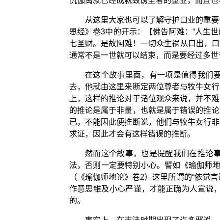
仇伽离就已经成就毁谤圣者的重业，而且也
从这里大家也可以了解守护口业的重要
恩经》卷3中的开示：【佛告阿难：“人生
七圣财。是故阿难！一切众生祸从口出，口
通常不是一世就可以结束，而是要经过多世于
在这个故事里面，有一项是值得我们
去，他就由这里来断定两位尊者与牧牛女行
上，这样的推论对于诸位观众来说，并不难
的推论是属于非量，也就是属于错误的推论
已，不能因此便推断说，他们与牧牛女行非
求证，因此才会有这样错误的推断。
然而这个故事，也是提醒我们在推论
法，否则一定要特别小心。譬如《瑜伽师地
（《瑜伽师地论》卷2）这里所谓的“依觉
作意思維及小心严谨，才能正确为人宣说
的。