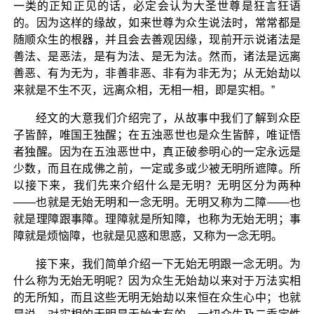
一类的正知正见的话，必定会认为大圣世尊是狂言狂语
的。因为这样的缘故，如来世尊为众生说法时，常常都是
随顺众生的根器，并且会去善观因缘，现前开示说诸法是
善法、是恶法，是有为法、是无为法。然而，诸法是远离
善恶、有为无为，非善非恶、非有为非无为；从无始劫以
来就是不生不灭，远离众相，无相一相，即是实相。”
经文的大意我们介绍完了，从故事中我们了解到众臣
子皆醉，唯国王独醒；在五浊恶世也是众生皆醉，唯证悟
者独醒。因为在五浊恶世中，真正破参明心的一定永远是
少数，而且在成佛之前，一定或多或少被无明所遮障。所
以接下来，我们先来介绍什么是无明？无明区分为两种
——也就是无始无明和一念无明。无明又称为二障——也
就是理障跟事障。理障就是所知障，也称为无始无明；事
障就是烦恼障，也就是见惑和思惑，又称为一念无明。
接下来，我们简单介绍一下无始无明跟一念无明。为
什么称为无始无明呢？因为众生无始劫以来对于万法实相
的无所知，而且这些无明无始劫以来恒在众生心中；也就