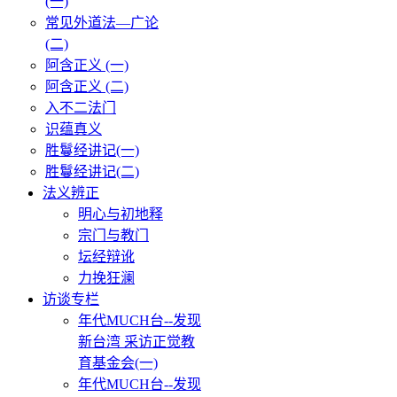
(一)
常见外道法—广论
(二)
阿含正义 (一)
阿含正义 (二)
入不二法门
识蕴真义
胜鬘经讲记(一)
胜鬘经讲记(二)
法义辨正
明心与初地释
宗门与教门
坛经辩讹
力挽狂澜
访谈专栏
年代MUCH台--发现
新台湾 采访正觉教
育基金会(一)
年代MUCH台--发现