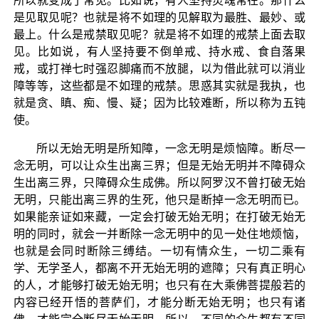
所以就变成了常见。比如说，有人坚持灵魂常在。那什么
是见取见呢？也就是将不如理的见解取为最胜、最妙、或
最上。什么是戒禁取见呢？就是将不如理的戒禁上面去取
见。比如说，有人坚持要不倒单戒、持水戒、食自落果
戒，或打禅七时强忍脚痛而不放腿，以为借此就可以消业
障等等，这些都是不如理的戒禁。思惑其实就是我执，也
就是贪、瞋、痴、慢、疑；因为比较难断，所以称为五钝
使。
所以无始无明是所知障，一念无明是烦恼障。断尽一
念无明，可以让众生出离三界；但是无始无明并不障碍众
生出离三界，只障碍众生成佛。所以阿罗汉不曾打破无始
无明，只能出离三界的生死，他只是断掉一念无明而已。
如果能亲证如来藏，一定会打破无始无明；在打破无始无
明的同时，就会一并断除一念无明中的见一处住地烦恼，
也就是会同时断除三缚结。一切有情众生，一切二乘有
学、无学圣人，都离不开无始无明的遮障；只有真正明心
的人，才能够打破无始无明；也只有在大乘佛菩提般若的
内容已经开悟的菩萨们，才能分断无始无明；也只有诸