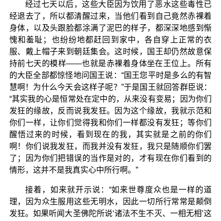
经过七天以后，这些大臣因为饮用了恶水这些毒性已
经退去了，所以都清醒过来，当他们看到自己竟然赤裸着
身体，以及头跟脸都涂满了泥巴的样子，都深深地感到惭
愧和羞耻；也纷纷地都赶回到家中，各自穿上正常的衣
服、戴上帽子来到朝廷集会。这时候，国王却仍然故意保
持前七天的模样——也就是赤裸着身体坐在王位上。所有
的大臣全部都惊怪地问国王说：“国王您平时是多么的有智
慧啊！为什么今天会这样子呢？”于是国王就回答群臣说：
“其实我的心是恒常处在定中的，从来没有变易；因为你们
发狂的缘故，反而说我发狂。因为这个缘故，我就示范和
你们一样，让你们觉得我和你们一样都没有发狂；等你们
醒悟过来的时候，看到现在的我，其实就是之前的你们
啊！你们说我发狂，而我并没有发狂，我只是随顺你们罢
了；因为你们把错误的当作是对的，才有现在你们看到的
情形，这并不是我真实心中所行啊。”
接着，如来就开示说：“如来世尊度众也是一样的道
理，因为众生服用这些无明水，因此一切所行常常是颠倒
发狂。如果听闻大圣佛陀所说‘诸法不生不灭、一相无相’这