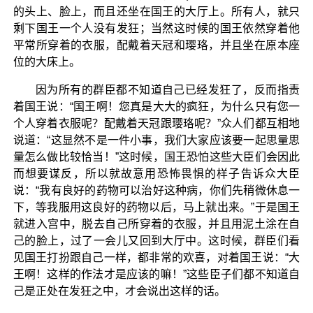
的头上、脸上，而且还坐在国王的大厅上。所有人，就只
剩下国王一个人没有发狂；当然这时候的国王依然穿着他
平常所穿着的衣服，配戴着天冠和璎珞，并且坐在原本座
位的大床上。
因为所有的群臣都不知道自己已经发狂了，反而指责
着国王说：“国王啊！您真是大大的疯狂，为什么只有您一
个人穿着衣服呢？配戴着天冠跟璎珞呢？”众人们都互相地
说道：“这显然不是一件小事，我们大家应该要一起思量思
量怎么做比较恰当！”这时候，国王恐怕这些大臣们会因此
而想要谋反，所以就故意用恐怖畏惧的样子告诉众大臣
说：“我有良好的药物可以治好这种病，你们先稍微休息一
下，等我服用这良好的药物以后，马上就出来。”于是国王
就进入宫中，脱去自己所穿着的衣服，并且用泥土涂在自
己的脸上，过了一会儿又回到大厅中。这时候，群臣们看
见国王打扮跟自己一样，都非常的欢喜，对着国王说：“大
王啊！这样的作法才是应该的嘛！”这些臣子们都不知道自
己是正处在发狂之中，才会说出这样的话。