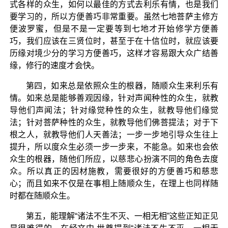
式各样的众生，如何以最佳的方式去利乐有情，也是我们
要学习的，所以方便善巧非常重要。虽然七地菩萨主修方
便波罗蜜，但是不是一定要等到七地才开始修学方便善
巧，我们应该在三贤位时，甚至于在十信位时，就应该要
历缘对境少分的学习方便善巧，这样才容易跟大众广结善
缘，修行的速度才会快。
第四，如来总是依照众生的根器，随顺众生来利乐有
情。如来总是能够善观因缘，针对声闻种性的众生，就教
导他们声闻法；针对缘觉种性的众生，就教导他们缘觉
法；针对菩萨种性的众生，就教导他们佛菩提法；对于下
根之人，就教导他们人天善法；一步一步地引导众生往上
提升，所以度众生必须一步一步来，不能急。如来也会依
众生的根器，随他们所应，以慈悲心扮演不同的角色去度
众。所以真正的因材施教，需要很好的方便善巧和慈悲
心；而且如来不仅是在事相上随顺众生，在理上也同样随
时都在随顺众生。
第五，能理解“诸法不生不灭、一相无相”这些正知正见