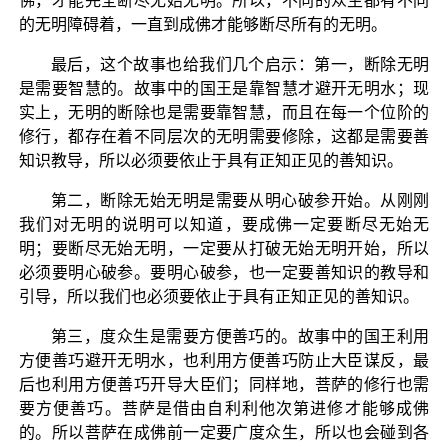
佛，才能完全断尽无始无明。所以，不同的众生都有不同
的无明障碍着，一直到成佛才能够断尽所有的无明。
最后，这个故事也给我们几个启示：第一，断除无明
是需要智慧的。故事中的国王是靠智慧才避开无明水；现
实上，无明的断除也是需要靠智慧，而且在每一个位阶的
修行，都存在着不同层次的无明需要修除，这都是需要善
知识教导，所以必须要依止于具有正知正见的善知识。
第二，断除无始无明是需要从明心破参开始。从刚刚
我们对无明的说明可以知道，要成佛一定要断尽无始无
明；要断尽无始无明，一定要从打破无始无明开始，所以
必须要明心破参。要明心破参，也一定要善知识的教导和
引导，所以我们也必须要依止于具有正知正见的善知识。
第三，度众生是需要方便善巧的。故事中的国王利用
方便善巧避开无明水，也利用方便善巧防止大臣谋反，最
后也利用方便善巧开导大臣们；同样地，菩萨的修行也需
要方便善巧。菩萨是借由自利利他次第进修才能够成佛
的。所以菩萨在成佛前一定要广度众生，所以也会碰到各