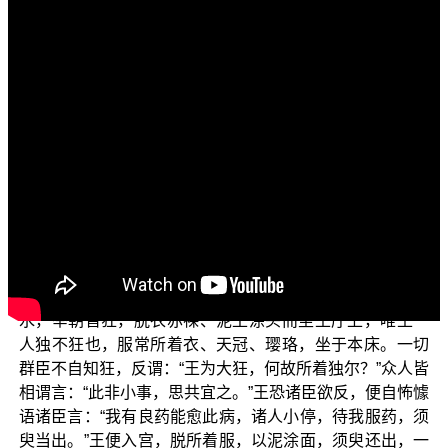
各位菩萨:
阿弥陀佛!
首先祝福大家心想事成！福慧增长！
“佛典故事”，今天我们要来介绍“如来恒顺众生饮无明
水”。
这则佛典故事是出自于《杂譬喻经》卷1第17：【外
国时有恶雨，若堕江、湖、河、井、城池水中，人食此
水，令人狂醉，七日乃解。时有国王多智善相，恶雨云
起，王以知之，便盖一井令雨不入。时百官群臣食恶雨
水，举朝皆狂，脱衣赤裸、泥土涂头而坐王厅上，唯王一
人独不狂也，服常所着衣、天冠、璎珞，坐于本床。一切
群臣不自知狂，反谓：“王为大狂，何故所着独尔？”众人皆
相谓言：“此非小事，思共宜之。”王恐诸臣欲反，便自怖懅
语诸臣言：“我有良药能愈此病，诸人小停，待我服药，须
臾当出。”王便入宫，脱所着服，以泥涂面，须臾还出，一