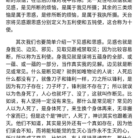
断的烦恼，在悟后历缘对境中修除。见一处住地烦恼就是
见惑，是见所断的烦恼，是属于我见所摄；其余的三类烦
恼是属于思惑，是修所断的烦恼，是属于我执所摄。天台
宗将见惑跟思惑分别定义为五利使和五钝使，这合称为十
使。
其次我们也要简单介绍一下见惑和思惑。见惑也就是
身我见、边见、邪见、见取见跟戒禁取见；因为比较容易
断，所以称为五利使。身我见就是误将五蕴身的全部、或
一蕴、或一蕴的一部分，当作真实我的见解。边见就是断
见或常见。什么是断见呢？就例如唯物论的人说：人死后
什么都没有了，就像刀子和锋利一样，刀之所以锋利，是
因为有刀子存在；刀子坏了，锋利就不存在了；所以就误
以为色身死了，人心也就坏了、没了，这就叫作断见。比
如说，有人坚持一定没有来生。那什么是常见呢？常见的
人以为人死了，是身体死了，来生换个身体再来，无非搬
个家而已；但是这个是“神识”，人死了，神识其实也跟着消
灭。他们不知道，其实是另外还有一个真如存在，因为他
们误会不知，而将能知能觉的生灭心当作永不生灭的心，