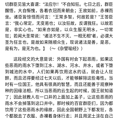
切群臣见皆大喜谓：“法应尔！”不自知狂。七日之后，群臣
醒悟，大自惭愧，各着衣冠而来朝会；王故如前，赤裸而
坐。诸臣皆惊怪而问言：“王常多智，何故若是？”王答臣
言：“我心常定，无变易也；以汝狂故，反谓我狂。以故若
是，非实心也。”如来亦如是，以众生服无明水，一切常
狂；若闻大圣常说：“诸法不生不灭、一相无相”者，必谓大
圣为狂言也，是故如来随顺众生，现说诸法是善，是恶，
是有为，是无为也。】（～《杂譬喻经》）
这段经文的大意是说：外国有时会下起恶雨，如果这
些恶雨的雨水下堕到江水、湖水、河水、井水，或者下堕
到城池的水中，人们如果再饮用这水的话，就会让人狂
醉，而且还得要经过七天以后，才能够解除这些毒性。当
时有一位国王，他具有很高的智慧，而且还能善于观察种
种的因缘法相，所以当恶雨的云生起的时候，国王就知道
了；因此就教人在一口井的上面加上盖子，让这些恶雨的
雨水不会掉落到这口井中。那时候的百官群臣们，因为都
饮用了这些恶雨水的缘故，因此全国朝野上下都发狂，各
个都脱去了衣服、赤裸着身体行走；并且用泥土涂在自己