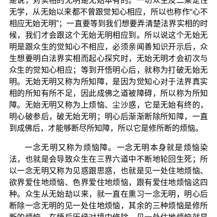
是说，对实相的无明是无始本有的。一切众生及二乘定性
无学，从无始以来都不曾跟觉知心相应，所以也称作“心不
相应无始无明”；一直要等到我们想要弄清楚法界实相的时
候，我们才会跟这个无始无明相应到。所以说这个无始无
明是跟众生的觉知心不相应，必须亲闻善知识开示后，众
生想要明白法界实相而起心探究时，无始无明才会初次与
众生的觉知心相应；等到开悟明心后，就称为打破无始无
明。无始无明又称为所知障，是因为觉知心对于法界真实
相的所知有所不足，因此成佛之道被障碍，所以称为所知
障。无始无明又称为上烦恼、尘沙惑，它是无始有终的，
明心破参后，破无始无明；明心后渐渐断除所知障，一直
到成佛后，才能够断尽所知障，所以它是修所断的烦恼。
一念无明又称为烦恼障。一念无明本身就是烦恼染
法，也就是会导致众生在三界六道中不断地轮回生死；所
以一念无明又称为见惑跟思惑，也就是见一处住地烦恼、
欲界爱住地烦恼、色界爱住地烦恼，跟有爱住地烦恼这四
种。众生从无始劫以来，就一直在熏习一念无明，明心后
断除一念无明的见一处住地烦恼，其余的三种烦恼是修所