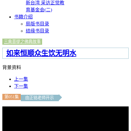
新台湾 采访正觉教
育基金会(二)
书籍介绍
局版书目录
结缘书目录
三乘菩提之佛典故事
如来恒顺众生饮无明水
背景资料
上一集
下一集
第051集
由正铭老师开示
文字內容