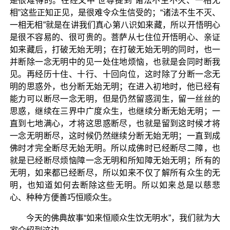
是很难得的。在经文中 世尊提到“诸法不生不灭、一相无
相”这些正知正见，是很难令众生信受的；“诸法不生不灭、
一相无相”就是在讲我们真心第八识如来藏，所以开悟明心
是很不容易的、很可贵的。菩萨从七住位开悟明心、亲证
如来藏后，打破无始无明；在打破无始无明的同时，也一
并断除一念无明中的见一处住地烦恼，也就是会同时断我
见。再经历十住、十行、十回向位，这时除了分断一念无
明的思惑外，也分断无始无明；在进入初地时，他已经有
能力可以断尽一念无明，但是仍然留惑润生，留一丝丝的
思惑，继续在三界中广度众生，也继续分断无始无明；一
直到七地满心，才将这思惑断尽，也就是留到这时候才将
一念无明断尽，这时候仍然继续分断无始无明；一直到成
佛时才完全断尽无始无明。所以成佛时已经断尽二障，也
就是已经断尽烦恼障一念无明和所知障无始无明；所有的
无明，如来都已经断尽，所以如来不仅了解所有众生的无
明，也知道如何去断除这些无明。所以如来总是以慈悲
心、种种方便善巧恒顺众生。
今天的佛典故事“如来恒顺众生饮无明水”，我们就为大