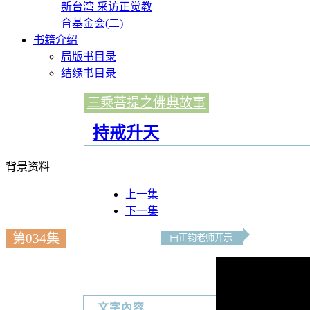
新台湾 采访正觉教
育基金会(二)
书籍介绍
局版书目录
结缘书目录
三乘菩提之佛典故事
持戒升天
背景资料
上一集
下一集
第034集
由正钧老师开示
文字內容