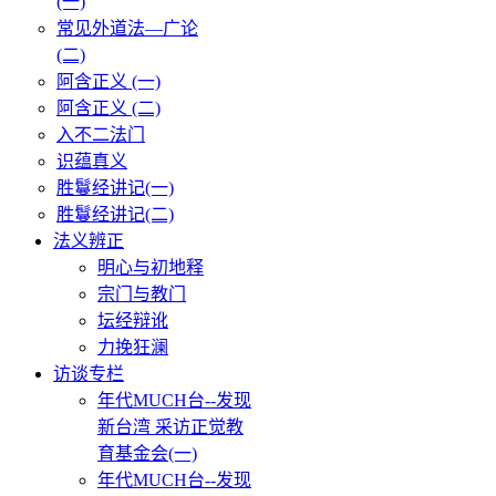
(一)
常见外道法—广论
(二)
阿含正义 (一)
阿含正义 (二)
入不二法门
识蕴真义
胜鬘经讲记(一)
胜鬘经讲记(二)
法义辨正
明心与初地释
宗门与教门
坛经辩讹
力挽狂澜
访谈专栏
年代MUCH台--发现
新台湾 采访正觉教
育基金会(一)
年代MUCH台--发现