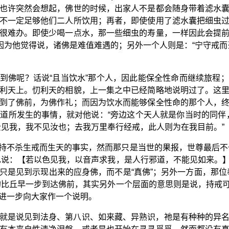
也许突然会想起，佛世的时候，出家人不是都会随身带着滤水
不一定足够他们二人所饮用；再者，即使使用了滤水囊把细虫
很难办。即使少喝一点水，那一些细虫的寿量，一样因此会提
”因为他觉得说，诸佛是难值难遇的；另外一个人则是：“宁守戒而
到佛呢？话说“且当饮水”那个人，因此能保全性命而继续旅程
利天上。忉利天的相貌，上一集之中已经简略地说明过了。这
到了佛前，为佛作礼；而因为饮水而能够保全性命的那个人，
道所发生的事情，就对他说：“旁边这个天人就是你当时的同伴
云见我，我不见汝也；去我万里奉行经戒，此人则为在我目前。”
持不杀生戒而生天的事实，然而那只是当世的果报，世尊最后不
也说：【若以色见我，以音声求我，是人行邪道，不能见如来。
只是见到示现出来的应身佛，而不是“真佛”；另外一方面，那位
的比丘早一步到达佛前，其实另外一个层面的意思则是说，持戒
进一步向大家作一个说明。
就是说见到法身、第八识、如来藏、异熟识，祂是有种种的异