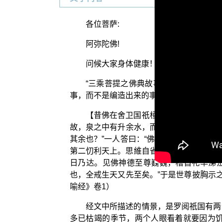
各位菩萨:
阿弥陀佛!
问候大家身体健康！精神愉快！
“三乘菩提之佛典故事”今天要和大家
事，而不是编造出来的事情。这段〈护戒品〉
【昔佛在舍卫国祇桓精舍，为诸天人宣
故，泉之中有升余水，而有细虫不可得饮；
其余也？”一人答曰：“佛之明戒仁慈为首
第二忉利天上。思維自省，即识宿命：持戒
日乃达。见佛神德至尊巍巍，稽首礼毕涕泣
也，全戒生天又先至矣。”于是世尊披胸示
喻经》卷1）
经文中所描述的情景，是罗阅祇国有两
多已枯竭的季节，两个人眼看着就要因为