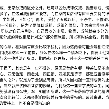
戒、出家分戒的区分之外，还可以区分成律仪戒、摄善法戒、
多了，在这里我们就不谈它。而在家的菩萨也有应当要受持的
，坐如钟，卧如弓”；再者，受持了五戒以后，不杀生、不偷
的一分目的，是为了要降伏或粗、或细的烦恼，作为来世能够进
，所以对自己有利的，自己喜欢的尘境、物品，当然就会多分的
家分戒的律仪更是针对这个部分而施设，所以有时候会说，其目
的心念，相对而言就会比较不猛利；因为这两者可能会是相违
围绕着这么一个前提，那么在这么样一个情况之下，你要叫他如
行这一种善法？所以，此时就可以理解，对于这一类的菩萨而言
子提问，其实是有一些不妥的，原因是菩萨有哪一种善法是不
心、四无色定，四念处、四正勤、四如意足等等，都是应当修
自利之外，就是为了要饶益有情，所以从因地起一直到成佛为
，当然就应该随着菩萨的修证，而利益这一些来求法的众生。
势就没有那么快；况且如前面所说，这一位菩萨修学善法的精
次会比较低，这都会影响到饶益有情戒的受持的。反过来说，
的受持上，也不会是很精进的。