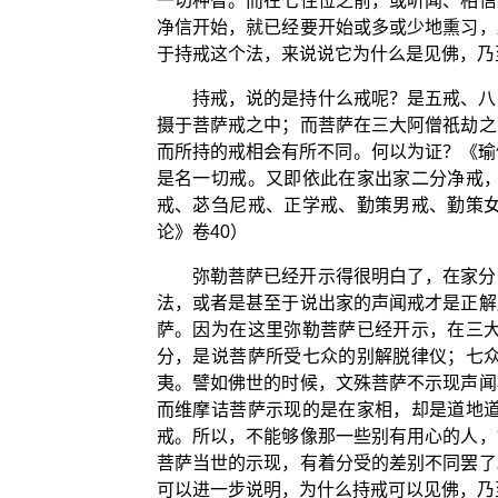
一切种智。而在七住位之前，或听闻、相信
净信开始，就已经要开始或多或少地熏习，
于持戒这个法，来说说它为什么是见佛，乃
持戒，说的是持什么戒呢？是五戒、八
摄于菩萨戒之中；而菩萨在三大阿僧祇劫之
而所持的戒相会有所不同。何以为证？《瑜
是名一切戒。又即依此在家出家二分净戒
戒、苾刍尼戒、正学戒、勤策男戒、勤策
论》卷40）
弥勒菩萨已经开示得很明白了，在家分
法，或者是甚至于说出家的声闻戒才是正解
萨。因为在这里弥勒菩萨已经开示，在三
分，是说菩萨所受七众的别解脱律仪；七
夷。譬如佛世的时候，文殊菩萨不示现声闻
而维摩诘菩萨示现的是在家相，却是道地
戒。所以，不能够像那一些别有用心的人，
菩萨当世的示现，有着分受的差别不同罢了
可以进一步说明，为什么持戒可以见佛，乃