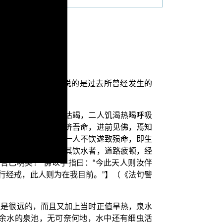
还是要说的是：故事说的是过去所曾经发生的
中。
人民，于时旱热泉水枯竭，二人饥渴热暍呼吸
言曰：“且当饮水以济吾命，进前见佛，焉知
意快饮，于是进路；一人不饮遂致殒命，即生
佛作礼，却住一面。其饮水者，道路疲顿，经
吾已明矣！”佛以手指曰：“今此天人则汝伴
行经戒，此人则为在我目前。”】（《法句譬
程是很远的，而且又加上当时正值旱热，泉水
余水的泉池，无可奈何地，水中还有细虫活