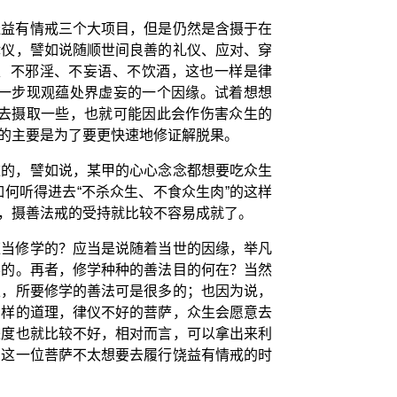
饶益有情戒三个大项目，但是仍然是含摄于在
律仪，譬如说随顺世间良善的礼仪、应对、穿
盗、不邪淫、不妄语、不饮酒，这也一样是律
一步现观蕴处界虚妄的一个因缘。试着想想
去摄取一些，也就可能因此会作伤害众生的
的主要是为了要更快速地修证解脱果。
逆的，譬如说，某甲的心心念念都想要吃众生
何听得进去“不杀众生、不食众生肉”的这样
，摄善法戒的受持就比较不容易成就了。
应当修学的？应当是说随着当世的因缘，举凡
学的。再者，修学种种的善法目的何在？当然
止，所要修学的善法可是很多的；也因为说，
同样的道理，律仪不好的菩萨，众生会愿意去
进度也就比较不好，相对而言，可以拿出来利
当这一位菩萨不太想要去履行饶益有情戒的时