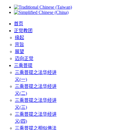
首页
正觉教团
缘起
宗旨
展望
迈向正觉
三乘菩提
三乘菩提之法华经讲
义(一)
三乘菩提之法华经讲
义(二)
三乘菩提之法华经讲
义(三)
三乘菩提之法华经讲
义(四)
三乘菩提之相似佛法