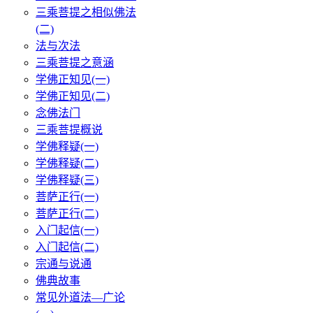
三乘菩提之相似佛法
(二)
法与次法
三乘菩提之意涵
学佛正知见(一)
学佛正知见(二)
念佛法门
三乘菩提概说
学佛释疑(一)
学佛释疑(二)
学佛释疑(三)
菩萨正行(一)
菩萨正行(二)
入门起信(一)
入门起信(二)
宗通与说通
佛典故事
常见外道法—广论