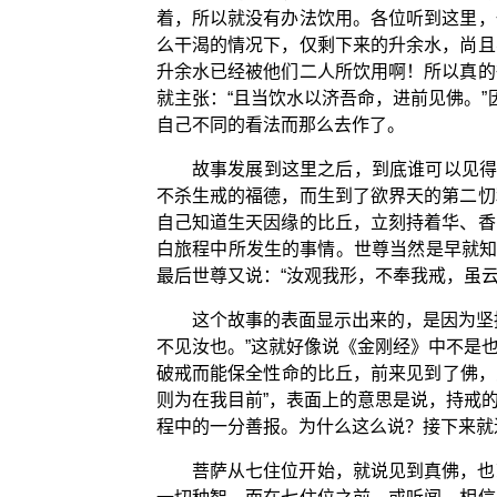
着，所以就没有办法饮用。各位听到这里，
么干渴的情况下，仅剩下来的升余水，尚且
升余水已经被他们二人所饮用啊！所以真的
就主张：“且当饮水以济吾命，进前见佛。
自己不同的看法而那么去作了。
故事发展到这里之后，到底谁可以见得
不杀生戒的福德，而生到了欲界天的第二忉
自己知道生天因缘的比丘，立刻持着华、香
白旅程中所发生的事情。世尊当然是早就知
最后世尊又说：“汝观我形，不奉我戒，虽
这个故事的表面显示出来的，是因为坚
不见汝也。”这就好像说《金刚经》中不是
破戒而能保全性命的比丘，前来见到了佛，
则为在我目前”，表面上的意思是说，持戒
程中的一分善报。为什么这么说？接下来就
菩萨从七住位开始，就说见到真佛，也