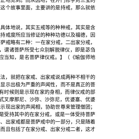
真正地见到。而从因地，在外门修学对三宝的
在这个故事里面，主要讲的是持戒，那么就依
更具体地说，其实五戒等的种种戒，其实是含
足持戒度所应当修证的种种功德以及福德，因
菩萨戒略有二种：一在家分戒，二出家分戒，
，谓诸菩萨所受七众别解脱律仪，即是苾刍
应当知，是名菩萨律仪戒。】（《瑜伽师地
戒法，就把在家戒、出家戒说成两种不相干的
都显示出极为严重的声闻性，而不是真正的菩
有时候则是示现在家的身相，而律仪戒的部
式叉摩那尼、沙弥、沙弥尼，优婆塞、优婆
是示现出家的声闻相，协助世尊来管理僧团；
是受持其中的在家分戒，或是一体受持菩萨
戒、出家戒都是菩萨戒中的一部分，只是随着
，而且包括了在家分戒、出家分戒二者，这才