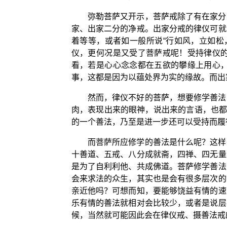
弥勒菩萨又开示，菩萨戒除了有在家分
家、出家二分的净戒。出家分戒的律仪可就
着等等，或者如一般所说“行如风，立如松
仪，更何况是又受了菩萨戒呢！受持律仪
看，若是心心念念都在五欲的攀缘上用心
事，这都是因为以蕴处界为实的缘故。而出
然而，律仪不好的菩萨，想要修学善法
肉，表现出来的眼神，说出来的言语，也都
的一个善法，乃至是进一步还可以受持而履
而菩萨所应修学的善法是什么呢？这样
十善道、五戒、八分成就斋，四禅、四无量
是为了自利利他、共成佛道。菩萨修学善法
会来求法的众生，其实也是会有很多层次的
亲近他吗？可想而知，要能够饶益有情的速
乐有情的善法就相对会比较少，或者是说层
候，当然就可能因此会在律仪戒、摄善法戒