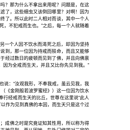
囊吗？那为什么不拿出来用呢？问题是，在这
过滤了，这些细虫又该倒回哪里？对啊！因为
前终了。所以此时二人相对而谈，其中一个人
死，不犯戒而生也。”之后，每一个人就随着
；另一个人因不饮水而渴死之后，却因为坚持
里说到，那一位因为持戒而殒命，而且又能够
终于经过数日的疲顿而见到了佛，并且向佛禀
，因为全戒而生天，并且又比你先见到我。”
也说：“汝观我形，不奉我戒，虽云见我，我
】（《金刚般若波罗蜜经》）这一位因为饮水
奉行经戒而生天的比丘，世尊在这里说“此人
可以作为见到真佛的本因，而生天只是这个过
名；成佛之时是究竟证知其性用，所以称为得