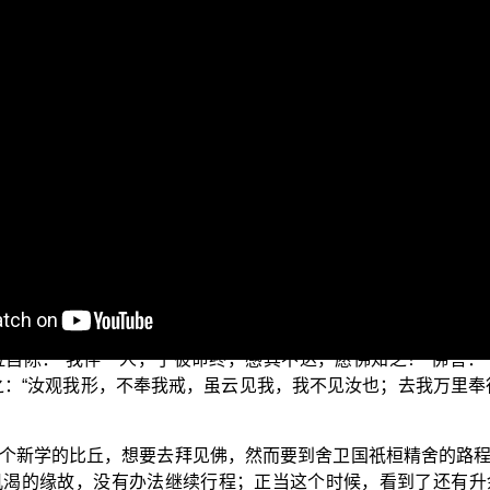
谈谈“持戒生天”。今天要看的是〈护戒品 第2〉中的一个故事，
是被收录在《大藏经》第四册 No.211《法句譬喻经》卷第1之
演经法。时罗阅祇国有二新学比丘，欲往见佛。二国中间旷无
二人相对曰：“故从远来欲望见佛，不图今日没命于此也。”一人
，残生自活见佛无益，宁守戒而死，不犯戒而生也。”一人即起极
不犯，今来生此，信哉福报其不远矣。即持华香下到佛所，为
自陈：“我伴一人，于彼命终，感其不达，愿佛知之！”佛言：“
之：“汝观我形，不奉我戒，虽云见我，我不见汝也；去我万里奉
个新学的比丘，想要去拜见佛，然而要到舍卫国祇桓精舍的路
饥渴的缘故，没有办法继续行程；正当这个时候，看到了还有升