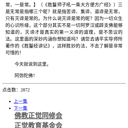
常，一是常。】（《胜鬘师子吼一乘大方便方广经》）三
是无常是指哪三个呢？就是指苦谛、集谛、道谛是无常，
只有灭谛是常的。为什么说灭谛是常的呢？因为一切众生
的心识所缘，这个部分其实不是一切阿罗汉或辟支佛能够
知道的，灭谛才是真实的第一义谛的道理，是不思议的
法。这里面的深妙内涵你想知道吗？请您去请平实导师所
著作的《胜鬘经讲记》，这样胜妙的法，不去了解是非常
可惜的！
今天就说到这里。
阿弥陀佛！
点击数：2872
上一集
下一集
佛教正觉同修会
正觉教育基金会