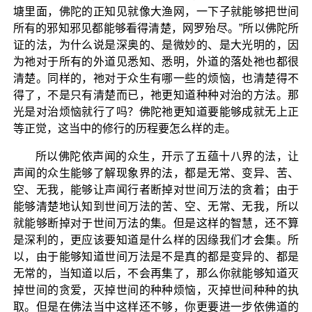
塘里面，佛陀的正知见就像大渔网，一下子就能够把世间
所有的邪知邪见都能够看得清楚，网罗殆尽。”所以佛陀所
证的法，为什么说是深奥的、是微妙的、是大光明的，因
为祂对于所有的外道见悉知、悉明，外道的落处祂也都很
清楚。同样的，祂对于众生有哪一些的烦恼，也清楚得不
得了，不是只有清楚而已，祂更知道种种对治的方法。那
光是对治烦恼就行了吗？佛陀祂更知道要能够成就无上正
等正觉，这当中的修行的历程要怎么样的走。
所以佛陀依声闻的众生，开示了五蕴十八界的法，让
声闻的众生能够了解现象界的法，都是无常、变异、苦、
空、无我，能够让声闻行者断掉对世间万法的贪着；由于
能够清楚地认知到世间万法的苦、空、无常、无我，所以
就能够断掉对于世间万法的集。但是这样的智慧，还不算
是深利的，更应该要知道是什么样的因缘我们才会集。所
以，由于能够知道世间万法是不是真的都是变异的、都是
无常的，当知道以后，不会再集了，那么你就能够知道灭
掉世间的贪爱，灭掉世间的种种烦恼，灭掉世间种种的执
取。但是在佛法当中这样还不够，你更要进一步依佛道的