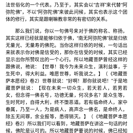
法世俗化的一个代表。乃至于，其实会以“吉祥”来代替“阿
弥陀佛”，不以“阿弥陀佛”来彼此问候，其实也表示这个团
体的修行，其实是跟喇嘛教非常的有密切的关系。
那么我们说，你以一句佛号来对于佛的称名、称扬，
其实这样已经就是能够归依于佛，“南无阿弥陀佛”就是归依
无量光、无量寿的佛陀。当你这样归依的时候，一句话出
来就表示你对佛是信受的，那你在信受的时候，其实已经
显示出你所赞叹出的一个心行。所以地藏菩萨曾经这样的
跟佛说，祂说：【世尊！我今为未来众生，演利益事，于
生死中，得大利益。唯愿世尊，听我说之。】（《地藏菩
萨本愿经》卷2）世尊就说：“好啊！那你就说吧！”于是地
藏菩萨就说：【现在未来一切众生，若天若人，若男若
女，但念得一佛名号，功德无量，何况多名？是众生等，
生时死时，自得大利，终不堕恶道。若有临命终人，家中
眷属，乃至一人，为是病人，高声念一佛名，是命终人，
除五无间罪，余业报等，悉得销灭。】（《地藏菩萨本愿
经》卷2）所以我们可以看到，地藏菩萨在讲这一句话的时
候，佛陀是认可的。所以地藏菩萨要说的时候，佛已经知