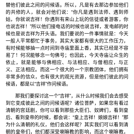
替他们彼此之间的问候语。所以，凡是有去那边参加他们
的共修的人，就会对他们说：“你凡是遇到法师、遇到师
姑，你就说吉祥！你遇到有来山上玩的信徒或者游客，你
也说吉祥！”所以他们接电话的时候也说吉祥，发电邮的时
候也是说吉祥为开头语。我们要说的一件事情就是：今天
一般人平常都忙于事务，其实大家都有很大的工作压力，
有时候能够抽一点时间到寺庙里面上香，其实已经是不容
易了！何况能够念一句佛号；也因此，今天寺庙让众生的
依止，就是能够与佛相应、与法相应、与僧相应，与正
义、正法相应。而这一个很大的一个宗教团体，他们拥有
非常多的信众，也有很大的观光资源，但是他们彼此的问
候语，都是以“吉祥”作问候语。
那我们要探讨这一个“吉祥”，从什么时候我们会去感受
到它变成彼此之间的问候语呢？诸位菩萨，如果您有看过
清朝的宫廷剧，你可以看到那些大臣们、奴婢们，看到皇
后、看到皇帝的时候，都会说：“皇上吉祥！娘娘吉祥！”那
为什么清朝的礼仪，他们会这样呢？其实我们可以看到清
朝的皇帝们，他们都深受喇嘛教的影响，而这个喇嘛教，