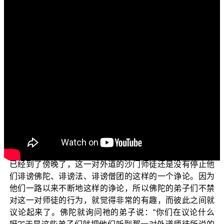
各位菩萨：
阿弥陀佛！
欢迎继续收看正觉教团所推出电视弘法节目，佛典故
事系列，今天所要赏析的故事内涵是“对佛陀的赞叹”。
有一次，佛陀跟祂的弟子们在印度游化的时候，这时
候看到一对外道的师徒，也跟着一起走。而这一路上，那
位外道的师父一直不断地诽谤着佛陀，也诽谤着佛陀所说
的法，也诽谤着僧团；但是他的徒弟就一直跟他唱反调，
不断地赞叹佛陀、赞叹佛法以及赞叹随佛修行的比丘们。
到了晚上，大家都到了路途当中的一个园子里准备过夜。
已经到了傍晚了，这一对外道的沙门师徒还是没有停止他
们诽谤佛陀、诽谤法、诽谤僧团的这样的一个诤论。因为
他们一路以来不断地这样的诤论，所以佛陀的弟子们不禁
对这一对师徒的行为，就觉得非常的有趣，而彼此之间就
议论起来了。佛陀就询问祂的弟子说：“你们在议论什么