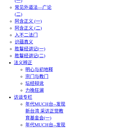
(一)
常见外道法—广论
(二)
阿含正义 (一)
阿含正义 (二)
入不二法门
识蕴真义
胜鬘经讲记(一)
胜鬘经讲记(二)
法义辨正
明心与初地释
宗门与教门
坛经辩讹
力挽狂澜
访谈专栏
年代MUCH台--发现
新台湾 采访正觉教
育基金会(一)
年代MUCH台--发现