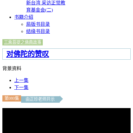
新台湾 采访正觉教
育基金会(二)
书籍介绍
局版书目录
结缘书目录
三乘菩提之佛典故事
对佛陀的赞叹
背景资料
上一集
下一集
第080集
由正珍老师开示
文字內容