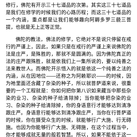
修行，佛陀有开示三十七道品的次第。其实这三十七道品
是我们在修学的时候我们的心路历程；而这三十七道品的
一个内涵，重点都是让我们能够趣向阿耨多罗三藐三菩
提，也就是无上正等正觉。
佛陀的教法，佛法的修学，它绝对不是说只停留在戒
行的严谨上，因此，如果只是在戒行的严谨上来说佛陀的
法是庄严，是殊胜的，那就不是圆满的。因为佛陀真正的
法的庄严跟殊胜，就是依我们上一集所说的，要以纯善之
法来教世人。而佛陀开示悟入的就是依这一个纯善之法的
内涵，从在因地位——还称之为阿赖耶识——的时候，因
为祂里面还含藏了杂染的种子，所以就菩萨道来说，很重
要的一个工程就是：你如何把你第八识如来藏当中那些杂
染的业习、杂染的种子给清除掉；当你能够把杂染的业
习、杂染的种子给清除掉，你的身语意行才能够达到清净
跟庄严。身语意行能够达到清净跟庄严，当你在行菩萨道
的时候，你在摄受众生的时候，就能够行广大施、行无碍
施。也因为你能够行广大施、无碍施，在这个过程当中，
你才能够成就无量的般若智慧。所以，如果不能依于这一