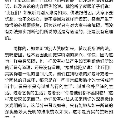
呀?”于是这些弟子们就把他们听到那一对外道师徒所说的
话，以及议论的内容跟佛陀说。佛陀听了就跟弟子们说：
“比丘们！如果听到别人诽谤如来、佛法跟僧团，大家不要
忧愁，也不必伤心，更不要因为这样而愤怒，甚至产生了
愤恨的心想要报复，因为这样只有对大家带来障碍，而没
有办法如实判断他们所说的话是有道理的，还是没有道理
的。
同样的，如果听到别人赞叹如来，赞叹我所说的法，
赞叹僧团，也不要因此而觉得特别的高兴、愉快，因为这
也一样会有障碍，也一样没有办法产生如实判断他们所说
的话是有道理，还是没有道理。“接着佛陀又说：“比丘们！
其实你看一般的世间凡夫，他们在判断法的好或坏或者一
个团体的好或坏，都只是在一些非常细琐微小的世俗戒行
当中，看是不是有过着苦行的生活、过着俭朴严谨的生
活、过着乞食的生活；或者说：‘你看他们都不蓄财物！’这
样来赞叹如来而已。他们没有办法从如来所证的深奥微妙
大光明的法，这部分来赞叹如来。只有能够从如来所证的
深奥微妙大光明的法来赞叹如来，这才是真实的赞叹如