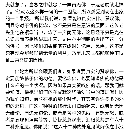
夫就急了，当急之中就念了一声南无佛！于是老虎就走掉
了。’他就以这么样一句的一个因缘，所以感受到现在出家
的一个果报。”所以我们说，如果能够真实信佛、赞叹佛，
而且你对于佛的忆念，它不是只是在意识的层面；这位老
先生他在紧急当中，念了一声南无佛，这已经不只是光在
意识层面表相所显现出来，是由心中彻底的发出了这一分
的佛号。因此我们如果能够养成时时忆佛、念佛，这不是
只有现今能够得到无量的利益，乃至未来世都能够种下得
证三乘菩提的因缘。
佛陀之所以会跟我们说，如果说要真实的赞叹佛，一
定要能够依于佛的功德，要忆念佛，也要知道佛的功德是
什么样的一个状况。因为如果真实赞叹佛的话，那我们就
要知道，佛祂是如何的在成就这些佛法当中的道理呢！因
为我们知道，佛陀在祂的那个时代，其实有许许多多的外
道的邪见，而这些种种的修行法门归纳起来，或者是无因
无缘论、有边无边论，或者是各种的诡辩，有想无想，或
者是五现见涅槃等等，拢拢总总起来，汇归总共是有六十
二种外道见。佛陀说：“这六十二种的外道见就好像在小池