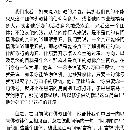
来。”
我们来看，如果说以佛教的兴衰，其实我们真的不能
只从这个团体佛教徒的信仰有多少，或者他的事业规模有
多大，或者他所办的活动多么地受欢迎，来看这一个团
体；不论从他的法，从他的修行人来说，是不是真的有阐
扬佛教的真正的道理跟意涵。我们要说，一个真正能够阐
扬佛法道理意涵的，那必须是能够真正了解佛所证的法、
佛所修行的内涵、佛所要开示悟入众生的过程、方向，以
及最终的目标是什么？那样才是真正的对佛产生赞叹。在
当今有一位大师，他说：“一念净信能灭八万四千烦恼。”也
就是说：如果你能够净信佛，能够赞叹佛，只要一句佛号
就可以灭了八万四千的烦恼。他甚至比喻说：“你只要念一
句佛号，就好比在黑暗的房间把电灯打开，于是黑暗马上
就消除了，那光明就显现，所以修学佛法就是这么简单！”
他为弟子们是这样的开示。
但是，在目前就有佛教团体，他舍掉我们中国一向以
来佛教徒们互相见面，总是彼此问候的一句：“阿弥陀佛！”
而他们这整个团体，彼此见面就问候“吉祥”，用“吉祥”来代