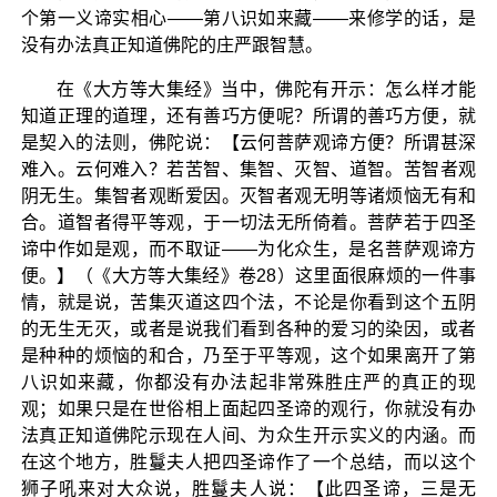
个第一义谛实相心——第八识如来藏——来修学的话，是
没有办法真正知道佛陀的庄严跟智慧。
在《大方等大集经》当中，佛陀有开示：怎么样才能
知道正理的道理，还有善巧方便呢？所谓的善巧方便，就
是契入的法则，佛陀说：【云何菩萨观谛方便？所谓甚深
难入。云何难入？若苦智、集智、灭智、道智。苦智者观
阴无生。集智者观断爱因。灭智者观无明等诸烦恼无有和
合。道智者得平等观，于一切法无所倚着。菩萨若于四圣
谛中作如是观，而不取证——为化众生，是名菩萨观谛方
便。】（《大方等大集经》卷28）这里面很麻烦的一件事
情，就是说，苦集灭道这四个法，不论是你看到这个五阴
的无生无灭，或者是说我们看到各种的爱习的染因，或者
是种种的烦恼的和合，乃至于平等观，这个如果离开了第
八识如来藏，你都没有办法起非常殊胜庄严的真正的现
观；如果只是在世俗相上面起四圣谛的观行，你就没有办
法真正知道佛陀示现在人间、为众生开示实义的内涵。而
在这个地方，胜鬘夫人把四圣谛作了一个总结，而以这个
狮子吼来对大众说，胜鬘夫人说：【此四圣谛，三是无