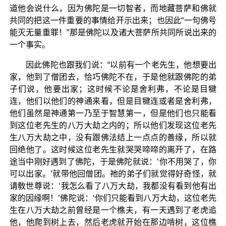
道他会说什么，因为佛陀是一切智者，而地藏菩萨和佛就
共同的把这一件重要的事情给开示出来；也因此“一句佛号
能灭无量重罪！”那是佛陀以及诸大菩萨所共同所说出来的
一个事实。
因此佛陀也跟我们说：“以前有一个老先生，他想要出
家，他到了僧团去，恰巧佛陀不在，于是他就跟佛陀的弟
子们说，他要出家；这时候不论是舍利弗，不论是目犍
连，他们以他们的神通来看，但是目犍连或者是舍利弗，
他们虽然是神通第一乃至于智慧第一，但是他们也只能看
到这位老先生的八万大劫之内的；所以他们发现这位老先
生八万大劫之中，没有跟佛法结上一点点的善缘，所以就
回绝他了。这时候这位老先生就哭哭啼啼的离开了，在路
途当中刚好遇到了佛陀，于是佛陀就说：‘你不用哭了，你
可以出家。’就带他回僧团。祂的弟子们就觉得好奇怪，就
请敎世尊说：‘我怎么看了八万大劫，我都没有看到他有出
家的因缘啊！’佛陀说：‘你们只能看到八万大劫，这位老先
生在八万大劫之前曾经是一个樵夫，有一天遇到了老虎追
他，他爬到树上去，然后老虎就开始在那边啃树，这位樵