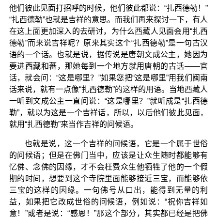
他们彼此见面打招呼的时候，他们彼此都说：“扎西德勒！”
“扎西德勒”也就是吉祥的意思。而我们再来探讨一下，有人
在这上面更加深入的去研讨，为什么西藏人见面会用“扎西
德勒”而来说吉祥呢？原来其实这个“扎西德勒”是一句古汉
语的一个话。也就是说，据传说是唐朝文成公主，她因为
要进西藏和蕃，那她每到一个地方就用唐朝的古话——官
话，就会问：“这是哪里？”如果您把“这是哪里”用我们闽南
话来说，就有一点像“扎西德勒”的这样的用语。当地西藏人
一听到文成公主一直问说：“这是哪里？”就听成是“扎西德
勒”，就以为这是一个吉祥话，所以，以后他们彼此见面，
就用“扎西德勒”来当作吉祥的问候语。
也就是说，这一个吉祥的问候语，它是一个属于世俗
的问候语；但是在佛门当中，应该是让众生随时都能够有
忆佛、念佛的因缘，才不会枉费众生他牺牲了他的一个假
期的时间，想要到这个寺院里面能够接近三宝，而能够依
三宝的这样的因缘。一句佛号从口出，能得到无量的利
益，如果把它改成世俗的问候语，例如说：“祝你吉祥如
意！”或者是说：“感恩！”那这个部分，其实都已经是把佛