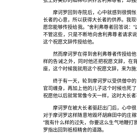
张上好美妙的细棉布供养舍利弗尊者，却独
摩诃罗回到寺院后，心中就感到很惆怅
长者的心意，所以获得大长者的供养。我现
愿您能够传授给我。”舍利弗尊者回答说：
不管这些，只是不断地向舍利弗尊者请求说
这个祝愿文辞传授给他。
然而摩诃罗在得到舍利弗尊者传授给他
样的告诫之外，同时他还把祝愿文辞，在
座，这个时候我就用这个祝愿文辞，来为施
终于有一天，轮到摩诃罗以受供僧中的
官司缠身，再加上他的儿子这个时候也死了
祝愿他以后就常常像今天一样，这时大长者
摩诃罗在被大长者驱赶出门后，心中很
对于摩诃罗这样随意地毁坏胡麻田中的庄稼
“我有什么样的过失，你要这么生气地鞭打
罗指出回到祇桓精舍的道路。