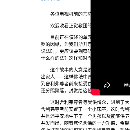
各位电视机前的菩萨们：阿弥陀佛！
欢迎收看正觉教团的电视弘法节目。在
目前正在演述的单元是“三乘菩提之佛
罗的因缘，为我们所开示的说法乃至祝愿的
说法时，更应该要观察听法者，当时是忧伤
什么样的法？这样知时而不妄说的道理。
这个故事的大意是说，过去在舍卫城中
出家人——这样佛法中真正的沙门——来到
到舍利弗尊者前来接受供养，心中非常的欢
还分赐聚落，封赏给这位舍卫城中的大长者
这时舍利弗尊者等受供僧众，进到了大
舍利弗尊者前安置了一个小床座，这时舍利
并且还平安地生下了一个男孩以及能够供养
并发而出，随着您忆念佛的十力功德，希望