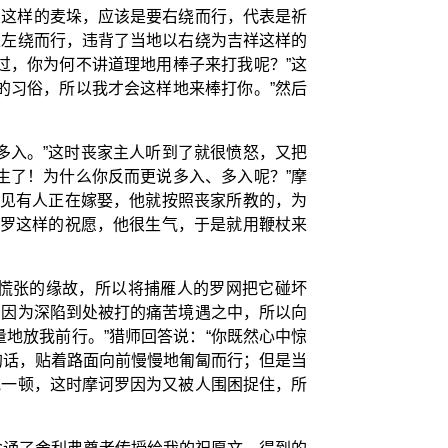
了这样的麦垛，应该是要右绕而行，代表是祈
是左绕而行，违背了当地以右绕为吉祥这样的
过，你为何不讲道理地用棒子来打我呢？”这
的习俗，所以我才会这样地来棒打你。”然后
多入。”这时丧家主人听到了就很愤怒，又把
生了！为什么你反而更说多入、多入呢？”摩
看见有人正在嫁娶，他就按照丧家所教的，为
诃罗这样的祝愿，他很生气，于是就用鞭杖来
慌张的缘故，所以将捕雁人的罗网把它碰坏
罗因为深陷到处被打的痛苦境遇之中，所以向
地放我前行。”猎师回答说：“你既然心中惊
的话，贴着路面向前慢慢地匍匐而行；但是当
他一顿，这时摩诃罗因为又被人围困捉住，所