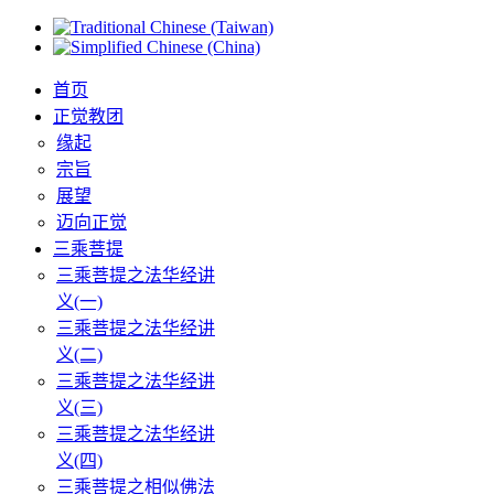
首页
正觉教团
缘起
宗旨
展望
迈向正觉
三乘菩提
三乘菩提之法华经讲
义(一)
三乘菩提之法华经讲
义(二)
三乘菩提之法华经讲
义(三)
三乘菩提之法华经讲
义(四)
三乘菩提之相似佛法