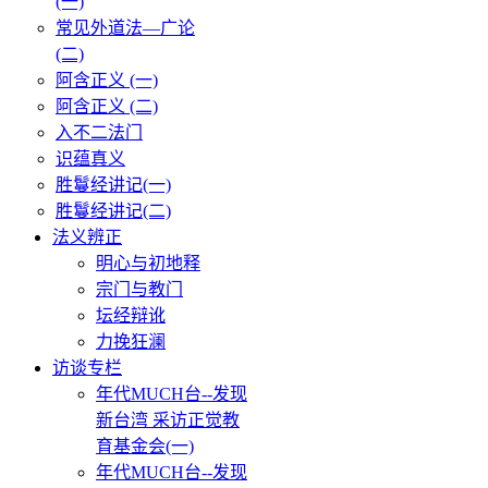
(一)
常见外道法—广论
(二)
阿含正义 (一)
阿含正义 (二)
入不二法门
识蕴真义
胜鬘经讲记(一)
胜鬘经讲记(二)
法义辨正
明心与初地释
宗门与教门
坛经辩讹
力挽狂澜
访谈专栏
年代MUCH台--发现
新台湾 采访正觉教
育基金会(一)
年代MUCH台--发现