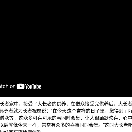
此先问候大家：少病、少恼否？色身康泰否？道业精进否？
典故事”，今天要跟大家介绍的是《杂宝藏经》中所记载的，佛
内容等，应当了解是否合于时宜；修习了布施、持戒、忍辱、
悲泣呢？还是欢喜快乐的？而知道这个时候，是可以为他说法
有一位大长者，他是城中的巨富，财宝无量，所以他经常轮流
家中接受供养。有一天，轮到舍利弗尊者和摩诃罗二人到长者
喜，当时长者家中，派出到海外经商的商人们，不仅都平安顺
，而且大长者的妻子也平安顺利地生下了一位男孩，一时间大长
长者家中，接受了大长者的供养，在僧众接受完供养后，大长
弗尊者就为长者祝愿说：“在今天这个吉祥的日子里，您得到了
僧众等，这众多可喜可乐的事同时会集，让人很踊跃欢喜，心
以后就像今天一样，常常有众多的喜事同时会集。”这时大长者