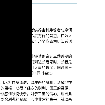
藉由舍卫城内的大长者供养舍利弗尊者与摩诃
精进、禅定、般若等六度万行的智慧，在为人
？还是不可以为他说法？乃至应该为听法者说
地供养僧众，因此他能够请到亲证三乘菩提的
家中接受供养，当他们到达长者家时，长者见
利地返回，并且还带回大量的珍宝，同时国王
者的家中，诸多的喜事同时会集。
者用水将自身清洁，以庄严的身相，恭敬地在
好的果报，获得了经商的财利、国王的赏赐，
中也感到欣悦快乐；对于三宝的信心，也因此
听到舍利弗的祝愿，心中非常的高兴，就以两