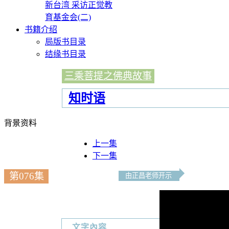
新台湾 采访正觉教
育基金会(二)
书籍介绍
局版书目录
结缘书目录
三乘菩提之佛典故事
知时语
背景资料
上一集
下一集
第076集
由正昌老师开示
文字內容