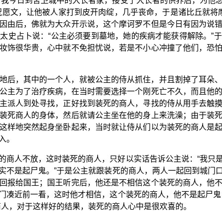
“我今日到舍卫城中的大长者家，接受了大长者的供养后，为他
祝愿文，让他被人家打到皮开肉绽，几乎丧命，于是诸比丘就将摩
因由后，佛就为大众开示说，这个摩诃罗不但是今日有因为说
太史占卜说：“公主必须要到墓地，她的疾病才能获得解除。”
妆饰很华贵，心中就不免担忧说，若是不小心冲撞了他们，恐
地后，其中的一个人，就被公主的侍从抓住，并且割掉了耳朵
公主为了治疗疾病，在当时需要选择一个刚死亡不久，而且他
主派人到处寻找，正好找到装死的商人，寻找的侍从用手去触
装死商人的身体，然后就请公主坐在他的身上来洗澡；由于装
这样地突然起身坐卧起来，当时就让侍从们以为装死的商人是
入。
的商人不放，这时装死的商人，只好以实话告诉公主说：“我只
实不是起尸鬼。”于是公主就跟装死的商人，两人一起回到城门
回报给国王；国王听完后，他还是不相信这个装死的商人，他
门凑近前一看，这时他才相信，这个装死的商人，他不是起尸鬼
商人，对于这样好的结果，装死的商人心中是很欢喜的。