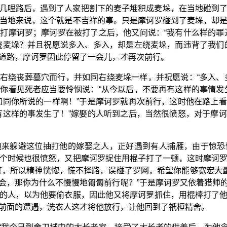
几哩路后，遇到了人家把割下的麦子堆积成麦垛，在当地碰到
当地来说，这个就是不吉祥的事。只是摩诃罗碰到了麦垛，却
打摩诃罗；摩诃罗在被打了之后，他又问说：“我有什么样的罪
绕麦垛？并且祝愿说多入、多入，却是左绕麦垛，而违背了我们
道路，摩诃罗因此停留了一会儿，才再次前行。
右绕丧葬墓穴而行，并如同右绕麦垛一样，并祝愿说：“多入、
你看见死者应当要怜悯说：“从今以后，不要再有这样的事情发
如同你所说的一样啊！”于是摩诃罗就再次前行，这时他在路上
有这样的事发生了！”嫁娶的人听到之后，当然很愤怒，对于摩
跑来躲避这位抽打他的嫁娶之人，正好遇到有人捕雁，由于惊恐
个时候也很愤怒，又把摩诃罗捉住用棍子打了一顿，这时摩诃
打，所以精神恍惚，慌不择路，误碰了罗网，希望你能够宽宏大量
会，那你为什么不慢慢地匍匐前行呢？”于是摩诃罗又依着猎师
的人，以为他要偷衣服，因此他又将摩诃罗抓住，用棍棒打了
前面的遭遇，洗衣人这才将他放行，让他回到了祇桓精舍。