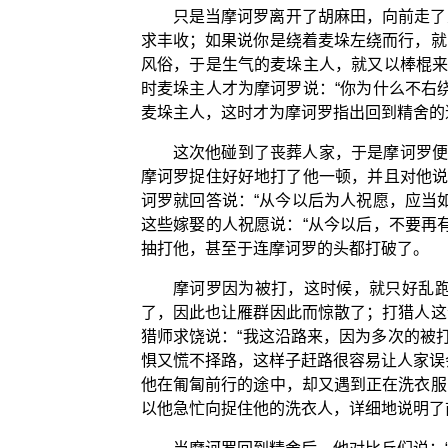
只是当摩诃罗离开了胡麻田，向前走了
求丰收；如果说你是绕着麦垛左绕而行，就
风俗，于是生气的麦垛主人，就又以棒棍来
时麦垛主人才为摩诃罗说：“你为什么不右
麦垛主人，这时才为摩诃罗指出回到精舍的
这次他碰到了丧葬人家，于是摩诃罗便
摩诃罗捉住好好地打了他一顿，并且对他说
诃罗就回答说：“从今以后为人祝愿，应当
这些嫁娶的人祝愿说：“从今以后，不要再
抽打他，甚至于连摩诃罗的头都打破了。
摩诃罗因为被打，这时候，就只好乱
了，因此也让雁群因此而惊散了；打猎人这
猎师求饶说：“我这沿路来，因为多次的被
惧又慌不择路，这样子赶路很容易让人家误
他在匍匐前行的途中，却又遇到正在洗衣服
以他急忙向捉住他的洗衣人，详细地说明了