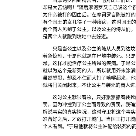
当摩诃罗回到精舍后，他对比丘们说：
却是大苦恼啊！”随后摩诃罗又自己说这个
为什么被打的因由后。在摩诃罗自陈被打的
有个国王的女儿得了一种疾病，这时国王的
两个商人见到了公主，以及公主的侍从们，
是两个人就跑到坟地中去躲避。
只是当公主以及公主的随从人员到达坟
着急惊恐，于是他就趴在尸堆中装死。只是
澡，这样才能治疗公主所患的疾病。于是公
就以为这个是新死的人，所以就用芥末涂满
虽然想忍，却忍不住而大打了喷嚏起来，他
就将门关闭起来，不让公主与装死的商人进
这时公主就很着急，只好紧紧抓着装死
罚，因为冲撞到了公主而导致的责罚，我确
解说事实的真实情况，这时守卫将这个事实
准备好之后，才敢打开城门。当国王打开城
个人看到。”于是他就将公主许配给装死的