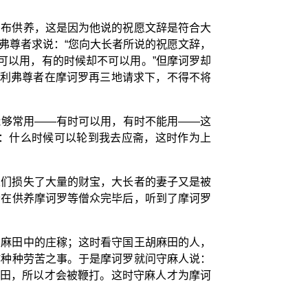
棉布供养，这是因为他说的祝愿文辞是符合大
弗尊者求说：“您向大长者所说的祝愿文辞，
可以用，有的时候却不可以用。”但摩诃罗却
舍利弗尊者在摩诃罗再三地请求下，不得不将
能够常用――有时可以用，有时不能用——这
：什么时候可以轮到我去应斋，这时作为上
人们损失了大量的财宝，大长者的妻子又是被
者在供养摩诃罗等僧众完毕后，听到了摩诃罗
胡麻田中的庄稼；这时看守国王胡麻田的人，
作种种劳苦之事。于是摩诃罗就问守麻人说：
麻田，所以才会被鞭打。这时守麻人才为摩诃