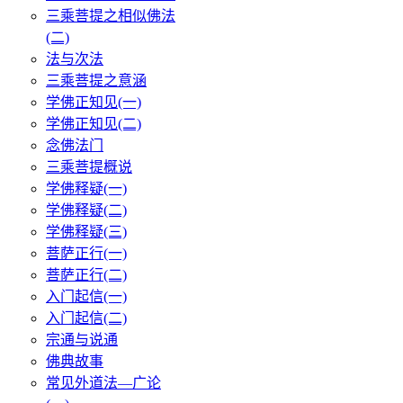
三乘菩提之相似佛法
(二)
法与次法
三乘菩提之意涵
学佛正知见(一)
学佛正知见(二)
念佛法门
三乘菩提概说
学佛释疑(一)
学佛释疑(二)
学佛释疑(三)
菩萨正行(一)
菩萨正行(二)
入门起信(一)
入门起信(二)
宗通与说通
佛典故事
常见外道法—广论