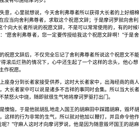
独没有布施给摩诃罗。
失意，心里就想说，今天舍利弗尊者所以获得大长者的上好细
在应当向舍利弗尊者，求取这个祝愿文辞；于是摩诃罗就向舍利
“这个向大长者所说的祝愿文辞，不是可以常常使用的，有的时候
：“愿舍利弗尊者，您一定要传授给我这个祝愿文辞啊！”于是
的祝愿文辞后，不仅完全忘记了舍利弗尊者所说这个祝愿文不
背得滚瓜烂熟的情况下，心中还生起了一个这样的念头，他心想
主作祝愿。
上座身分到长者家接受供养，这时大长者家中，出海经商的商
，大长者家中可以说是诸多不吉祥的事同时会集。所以当大长
不禁怒火中烧，随即就很生气地将摩诃罗驱打出门。
是懊恼，于是他就胡乱地走入国王的胡麻田中踩踏胡麻，毁坏
，这样的行为非常的生气，所以就对他加以鞭打，并且命令他
我呢？”守麻人这时才向摩诃罗说，他是因为随意毁坏国王的胡