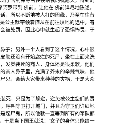
念诵了舍利弗尊者传授给我的祝愿文，得到的
诃罗带到 佛前，让他在 佛前详尽地陈述，
错话，所以不断地被人打的因缘，乃至在往昔
于是公主就带领着随从在前往坟地的途中，有
怕会被处罚，因此心中就生起了恐惧怖畏，于
、鼻子；另外一个人看到了这个情况，心中很
的皮肤还没有开始腐烂的死尸，坐在上面来洗
摸，发觉装死的商人，身体还是很柔软，他们
死的商人鼻子里，充满了芥末的辛辣气味，他
起尸鬼，会给大家带来种种的灾祸，于是大众
是装死，只是为了躲避，避免被公主您们的责
口，呼叫守卫打开城门，并且为守卫们详细地
不是起尸鬼，所以他就一直等到所有的军队都
，于是当下国王就说：“女子的身体只能给一