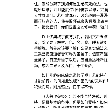
住，就能分辨了别如何是生老病死的法，也
魔所遮难；并且能度过种种怖畏险难，究竟
大甘露法门。若行放逸行，必会趣向于漫漫
而行放逸的人，将会败坏或丧失解脱出离生
子。诸比丘们！你们应当这么修学啊！”这
以上佛典故事教育我们，若因贪着五欲
道，除了要了解财、色、名、食、睡五欲对
得解脱，首先应该要了解什么是真实佛法义
三乘菩提见道者皆可称为圣弟子；但更严谨
圣弟子。真正开悟了以后，应当勇猛地断除
痴，成为二果人及九住、十住菩萨。
如何能趣向成佛之道修学呢？若能持守
才能前行。为何如此说呢？因为“戒”又叫
积极而说，则是遮止，使不得不作。
《大般涅槃经》：若不能善持净戒，则
持，是最基本的条件。但要如何受持？如何