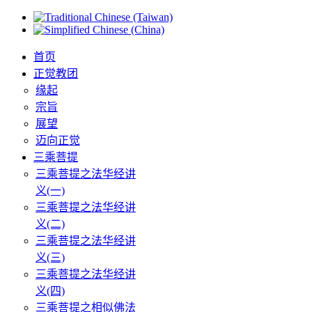
首页
正觉教团
缘起
宗旨
展望
迈向正觉
三乘菩提
三乘菩提之法华经讲
义(一)
三乘菩提之法华经讲
义(二)
三乘菩提之法华经讲
义(三)
三乘菩提之法华经讲
义(四)
三乘菩提之相似佛法