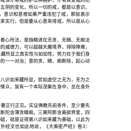
到戒体才有戒的护法神拥护，才有其受戒的功
世五阴的变化，所以一切的戒，都是以意识、
。意识和意根如果严重违犯了戒，那就表示
口来实行，但是要从心意来得戒，所以是从心
是善心所法，是指精进在无贪、无瞋、无痴法
生的威德力，可以超越天魔境界，排除障难，
来藏所显之真实性与如如性，努力在于我们身
舌的一一对治；意的贪、瞋、痴断除，起心动
第八识如来藏所显，犹如虚空之无为，无为之
有情众，皆有一个本际涅槃在身中，总在身外
得要正行正见。实证佛教先前条件，至少要先
果斯陀含薄贪瞋痴，三果阿那含离欲界爱，四
基础，就是证得第八识如来藏为基础，以此为
外经文也如此地说，《大乘密严经》卷3：