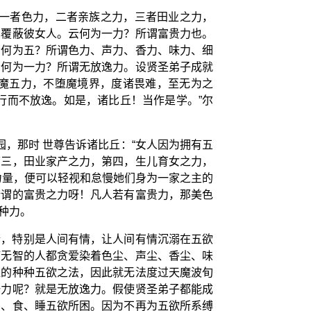
？一者色力，二者亲族之力，三者田业之力，
尽覆蔽彼女人。云何为一力？所谓富贵力也。
云何为五？所谓色力、声力、香力、味力、细
云何为一力？所谓无放逸力。设贤圣弟子成就
魔五力，不堕魔境界，度诸畏难，至无为之
行而不放逸。如是，诸比丘！当作是学。”尔
，那时 世尊告诉诸比丘：“女人因为拥有五
第三，田业家产之力，第四，生儿育女之力，
力量，便可以轻视和怠慢她们身为一家之主的
所谓的富贵之力呀！凡人若有富贵力，那美色
种力。
情，特别是人间有情，让人间有情沉溺在五欲
痴无智的人都贪爱染着色尘、声尘、香尘、味
显的种种五欲之法，因此就无法度过天魔波旬
一力呢？就是无放逸力。假使贤圣弟子都能成
名、食、睡五欲所困。因为不再为五欲所系缚