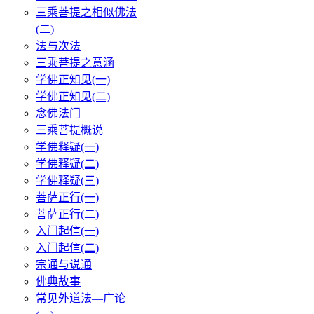
三乘菩提之相似佛法
(二)
法与次法
三乘菩提之意涵
学佛正知见(一)
学佛正知见(二)
念佛法门
三乘菩提概说
学佛释疑(一)
学佛释疑(二)
学佛释疑(三)
菩萨正行(一)
菩萨正行(二)
入门起信(一)
入门起信(二)
宗通与说通
佛典故事
常见外道法—广论