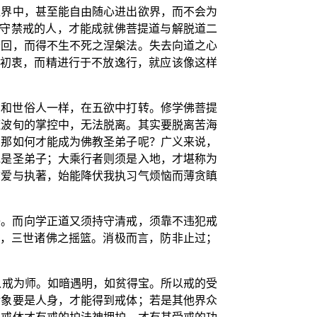
境界中，甚至能自由随心进出欲界，而不会为
持守禁戒的人，才能成就佛菩提道与解脱道二
轮回，而得不生不死之涅槃法。失去向道之心
的初衷，而精进行于不放逸行，就应该像这样
，和世俗人一样，在五欲中打转。修学佛菩提
魔波旬的掌控中，无法脱离。其实要脱离苦海
。那如何才能成为佛教圣弟子呢？广义来说，
说是圣弟子；大乘行者则须是入地，才堪称为
贪爱与执著，始能降伏我执习气烦恼而薄贪瞋
子。而向学正道又须持守清戒，须靠不违犯戒
本，三世诸佛之摇篮。消极而言，防非止过；
以戒为师。如暗遇明，如贫得宝。所以戒的受
对象要是人身，才能得到戒体；若是其他界众