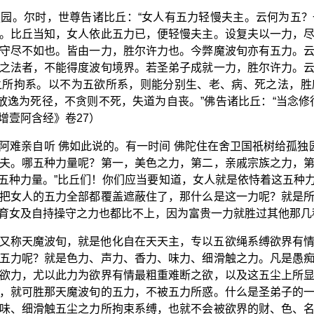
园。尔时，世尊告诸比丘：“女人有五力轻慢夫主。云何为五
。比丘当知，女人依此五力已，便轻慢夫主。设复夫以一力，
守尽不如也。皆由一力，胜尔许力也。今弊魔波旬亦有五力。
之法者，不能得度波旬境界。若圣弟子成就一力，胜尔许力。
之所拘系。以不为五欲所系，则能分别生、老、病、死之法，胜
，放逸为死径，不贪则不死，失道为自丧。”佛告诸比丘：“当念修
增壹阿含经》卷27）
阿难亲自听 佛如此说的。有一时间 佛陀住在舍卫国祇树给孤独园
夫。哪五种力量呢？第一，美色之力，第二，亲戚宗族之力，
五种力量。”比丘们！你们应当要知道，女人就是依恃着这五种
把女人的五力全部都覆盖遮蔽住了，那什么是这一力呢？就是
育女及自持操守之力也都比不上，因为富贵一力就胜过其他那几
又称天魔波旬，就是他化自在天天主，专以五欲绳系缚欲界有
五力呢？就是色力、声力、香力、味力、细滑触之力。凡是愚
欲力，尤以此力为欲界有情最粗重难断之欲，以及这五尘上所
，就可胜那天魔波旬的五力，不被五力所惑。什么是圣弟子的
味、细滑触五尘之力所拘束系缚，也就不会被欲界的财、色、