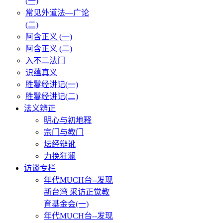
(一)
常见外道法—广论
(二)
阿含正义 (一)
阿含正义 (二)
入不二法门
识蕴真义
胜鬘经讲记(一)
胜鬘经讲记(二)
法义辨正
明心与初地释
宗门与教门
坛经辩讹
力挽狂澜
访谈专栏
年代MUCH台--发现
新台湾 采访正觉教
育基金会(一)
年代MUCH台--发现