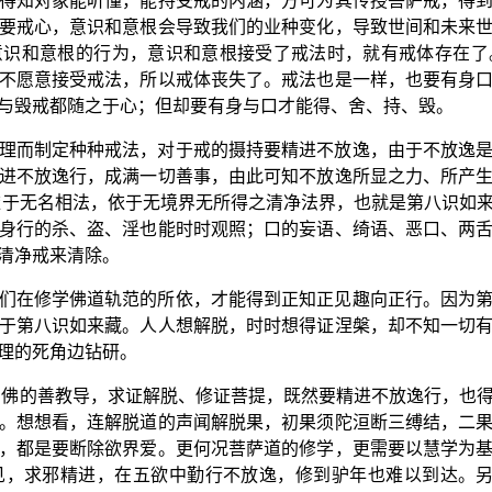
得知对象能听懂，能持受戒的内涵，方可为其传授菩萨戒，得
要戒心，意识和意根会导致我们的业种变化，导致世间和未来
意识和意根的行为，意识和意根接受了戒法时，就有戒体存在了
不愿意接受戒法，所以戒体丧失了。戒法也是一样，也要有身
与毁戒都随之于心；但却要有身与口才能得、舍、持、毁。
理而制定种种戒法，对于戒的摄持要精进不放逸，由于不放逸
进不放逸行，成满一切善事，由此可知不放逸所显之力、所产
依于无名相法，依于无境界无所得之清净法界，也就是第八识如
身行的杀、盗、淫也能时时观照；口的妄语、绮语、恶口、两
清净戒来清除。
们在修学佛道轨范的所依，才能得到正知正见趣向正行。因为
于第八识如来藏。人人想解脱，时时想得证涅槃，却不知一切
理的死角边钻研。
 佛的善教导，求证解脱、修证菩提，既然要精进不放逸行，也
。想想看，连解脱道的声闻解脱果，初果须陀洹断三缚结，二
，都是要断除欲界爱。更何况菩萨道的修学，更需要以慧学为
见，求邪精进，在五欲中勤行不放逸，修到驴年也难以到达。另