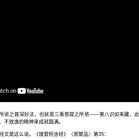
前正在演述的是“三乘菩提之佛典故事”单元，透过演述解说各
缘，欢迎您收看。
“戒为甘露道，放逸为死径，不贪则不死，失道为自丧”，这则
里所称名甘露，意思是指 佛所说的真实法义，就像经中所说：
真实佛法就是佛菩提道与解脱道二大甘露法门，除此外别无甘
髓、男精等物做成丸形，叫作白菩提；若有加入女经血做成丸
 佛所说之甚深妙法，也就是三乘菩提之所依——第八识如来藏，
、不放逸的精神来成就圆满。
经文是这么说。《增壹阿含经》〈邪聚品〉第35：