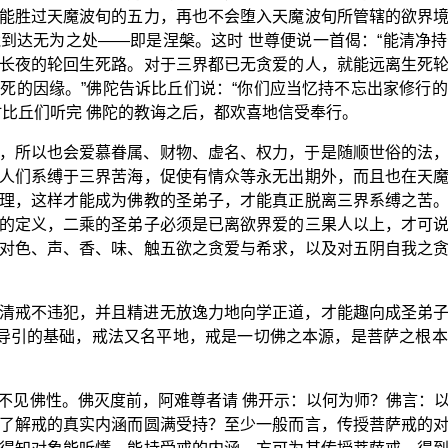
能胜过天魔波旬的五力，再也不会堕入天魔波旬所管辖的欲界
到达无为之处——即是涅槃。这时 世尊便说一首偈：“能清净
长夜的轮回生死路。对于三界都已无贪爱的人，就能远离生死
死的因缘。”佛陀告诉比丘们说：“你们应当忆持不忘出家修行
时比丘们听完 佛陀的教诲之后，都欢喜地信受奉行。
，所以也会爱慕眷属、财物、虚名、权力，于是随顺世俗的法
人们系缚于三界苦海，促使有情众等永无出期外，而且也在天
理，这样才能成为佛教的圣弟子，才能真正脱离三界系缚之苦
的定义，二乘的圣弟子必须是已离欲界爱的三果人以上，才可
对色、声、香、味、触五欲之贪爱与希求，以及对五阴自我之
清戒不违犯，并且精进无放逸力地向学正道，才能趣向成圣弟
作导引的基础，戒法又名平地，戒是一切佛之本源，是菩萨之根
不见佛性。佛灭度前，阿难尊者请 佛开示：以何为师？佛言：
了解戒的真实内涵而圆满受持？至少一般而言，传授菩萨戒的