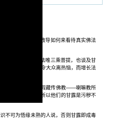
种佛法故事的内容，教导如何来看待真实佛法
故事主旨是在谈论佛法唯三乘菩提，也谈及甘
世尊说法如甘露，能令大众离热恼，而增长法
露法道。甘露绝非像假藏传佛教——喇嘛教所
形，则称为红菩提，所以他们的甘露是污秽不
此识不可为悟缘未熟的人说，否则甘露即成毒