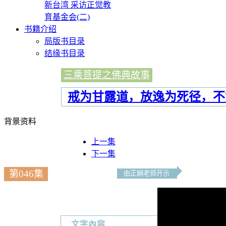
新台湾 采访正觉教
育基金会(二)
书籍介绍
局版书目录
结缘书目录
三乘菩提之佛典故事
戒为甘露道，放逸为死径，不
背景资料
上一集
下一集
第046集
由正娴老师开示
文字內容