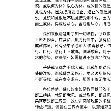
生想受戒，除非戒师有阴阳眼可互相沟通，
德。戒以何为体？以心为体。戒的目的就是
意根为体。因为戒所要戒止、遮止的就是
说，意识和意根是不愿意接受那个戒，因为
而生戒体。得戒也从心，舍戒也从心，持戒
诸如来很清楚地了知一切法性，所以依
上断恶修善。在菩萨六度万行当中，就有精
成就佛道。还有圣弟子必须因 佛善教导，
行、口行、意行上不放逸，圆满成道，对于
念的杂染，这些染业皆需精进不放逸地依持
菩萨戒又称为千佛大戒，此戒能帮助我
处即涅槃，而成佛之道修行，更必须所依缘
不断寻找，或在虚空求有，都落于兔无角法
各位菩萨，佛典故事如是教导我们依于
断三缚结，就是断我见、戒禁取见、断疑见
果阿罗汉断三界爱；这些声闻解脱果的求证
转依行道。倘若在三界六道中，以邪知邪