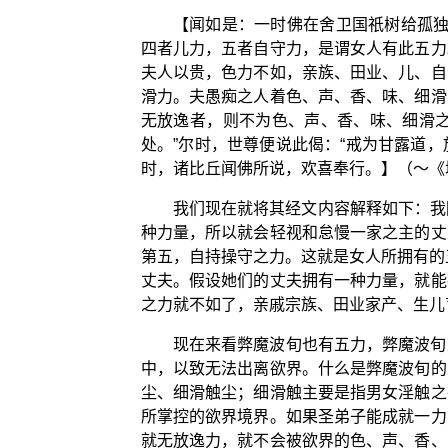
【闻如是：一时佛在舍卫国祇树给孤独
四者儿力，五者自守力，是谓女人有此五力
夫人以贵，色力不如，亲族、田业、儿、自
滑力。夫愚痴之人着色、声、香、味、细滑
无放逸者，则不为色、声、香、味、细滑
处。”尔时，世尊便说此偈：“戒为甘露道
时，诸比丘闻佛所说，欢喜奉行。】（～《
我们现在就将其经文内容解释如下：我
种力量，所以就会轻视和怠慢一家之主的丈
第五，自持操守之力。这就是女人所拥有的
丈夫。假设她们的丈夫拥有一种力量，就能
之力就不如了，亲戚宗族、田业家产、生儿
现在来看弊魔波旬也有五力，弊魔波旬
中，以致无法出离欲界。什么是弊魔波旬的
尘、细滑触尘；细滑触主要是指男女淫触之
所掌控的欲界境界。如果圣弟子能成就一力
就无放逸力，就不会被欲界的色、声、香、