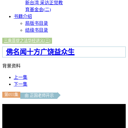
新台湾 采访正觉教
育基金会(二)
书籍介绍
局版书目录
结缘书目录
三乘菩提之法华经讲义(三)
佛名闻十方广饶益众生
背景资料
上一集
下一集
第055集
由 正国老师开示
文字內容