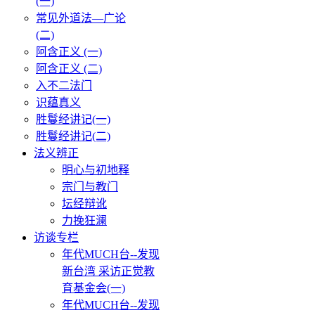
(一)
常见外道法—广论
(二)
阿含正义 (一)
阿含正义 (二)
入不二法门
识蕴真义
胜鬘经讲记(一)
胜鬘经讲记(二)
法义辨正
明心与初地释
宗门与教门
坛经辩讹
力挽狂澜
访谈专栏
年代MUCH台--发现
新台湾 采访正觉教
育基金会(一)
年代MUCH台--发现