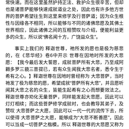
常快速。而在这里虽然护持正法、救护众生很辛苦，但却
也是诸菩萨能够快速成就道业之处，因此也有许多他方世
界的菩萨希望往生到这里来修学及行菩萨道；因为众生根
性与因缘各不相同，所以能够与不同的诸佛悲愿及其佛土
世界相应，因此诸佛之间的互相赞叹与介绍，便能利益更
多的众生，所以说“佛名闻十方，广饶益众生”。
事实上我们的 释迦世尊，祂所发的愿也是极为慈悲
的，在《悲华经》卷6中开示 世尊在因地时所发的大悲
愿：【我今最后发大誓愿，成就菩萨所有大悲，乃至成阿
耨多罗三藐三菩提已，若有众生闻我大悲名者，悉令生于
希有之心。】释迦世尊在因地时曾经称为 大悲菩萨，当时
祂发了极为慈悲的愿，希望成就“菩萨所有大悲”，并且愿听
闻其大悲之名的众生，皆能生起希有之心而想要效法之。
释迦世尊亦劝化无量菩萨，同样能发起大悲愿，因此可以
灯灯相续；而这些菩萨修学成就时，也会教导其弟子，及
赞叹 大悲菩萨之大愿，因此可以一代一代的流传下去，所
以使得 大悲菩萨之大愿，能够成为“大悲不断善愿”，因此
可以当成一切菩萨之楷模。所以 释迦世尊的大悲愿又称为