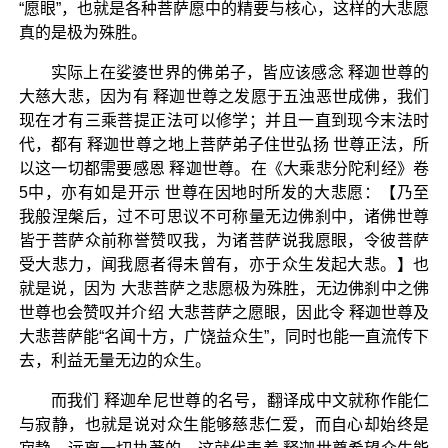
“愿眼”，也就是各种菩萨愿中的精要与核心，这样的大悲愿
真的是极为殊胜。
实际上在娑婆世界的佛弟子，皆应该感念 释迦世尊的
大慈大悲，因为有 释迦世尊之发愿于五浊恶世成佛，我们
现在才有三乘菩提正法可以修学；并且一直到现今末法时
代，都有 释迦世尊之地上菩萨弟子住世弘扬 世尊正法，所
以这一切都需要感恩 释迦世尊。在《大乘悲分陀利经》卷
5中，亦有如是开示 世尊在因地时所发的大悲愿：【乃至
我般涅槃后，过不可思议不可称量无边佛刹中，诸佛世尊
皆于菩萨众前称誉赞叹我，为诸菩萨说我愿眼，令彼菩萨
受大悲力，闻我愿者得未曾有，亦于众生发起大悲。】也
就是说，因为 大悲菩萨之悲愿极为殊胜，无边佛刹中之佛
世尊也会赞叹并介绍 大悲菩萨之愿眼，因此令 释迦世尊及
大悲菩萨能“名闻十方，广饶益众生”，同时也能一直流传下
去，利益无量无边的众生。
而我们 释迦牟尼世尊的名号，翻译成中文就称作能仁
与寂静，也就是说对众生能够慈悲仁爱，而自心却始终是