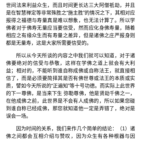
世间法来利益众生，而且时间更长达三大阿僧祇劫，并且
是在智慧禅定等非常殊胜之“施主胜”的情况之下，其相对应
报得之福德与寿量真是难以想象，也无法计算了。所以学
佛者对于佛寿无量应当要信受，然而应化身佛寿量，随着
相应之有缘众生而有寿量之差异，但是诸佛之庄严报身则
都是无量寿，这是大家所需要信受的。
所以从今天所谈的内容之中我们就可以知道，对于诸
佛要绝对的信受与恭敬，这样在学佛之道上就会有大利
益；相对的，不能听到谁自称成佛或自称法王，就直接相
信了，而是必须要简择其是否有佛世尊或法王的本质或实
质，譬如今天所说的“正遍知”等十号功德。而实际上此世界
的下一尊佛，是当来下生 弥勒尊佛，他是贤劫千佛之一，
在他成佛之前，此世界是不会有人成佛的，所以如果您碰
到谁自称已经成佛，那您就知道他一定是弄错了，绝对是
误会一场。
因为时间的关系，我们来作几个简单的结论：（1）诸
佛之间都会互相介绍与赞叹，因为众生有各种根器与因