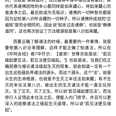
同，也就是“佛佛道同”；既然诸佛平等平等而没有差异，那
也代表诸佛因地的本心都同样是如来藏心，将如来藏心究
竟清净之后，最后就成为无垢识；诸佛的一切种智也都是
因为证知第八识所含藏的一切种子，所以诸佛所成就的“正
遍知”是完全相同的，因此说“如余过去诸佛”，也就是“佛佛
道同”，这也再次验证了万法根源就是第八识如来藏。
而要正确了解诸法的时候，最重要的一件事情，就是
要依据八识论来理解，这样才能正确了知诸法，所以在
《中阿含经》卷7中开示：【诸贤！世尊亦如是说：“若见
缘起便见法，若见法便见缘起。”】也就是说，当我们在正
确观察与推论诸法缘起生灭的现象，就会知道一定有一个
出生这些蕴处界诸法的源头，而这个源头、这个“法”，就是
众生的生命根源，也就是不生灭之本住法如来藏；有不生
灭的本住法第八识，被出生的生灭诸法才能一直生住异
灭，生了又灭、灭了又生，所以说“若见缘起便见法”。而当
修行人证悟此本住法之后，便能入内门修学，并且可以更
深入的观察诸法之缘起生灭道理，所以说“若见法便见缘
起”。