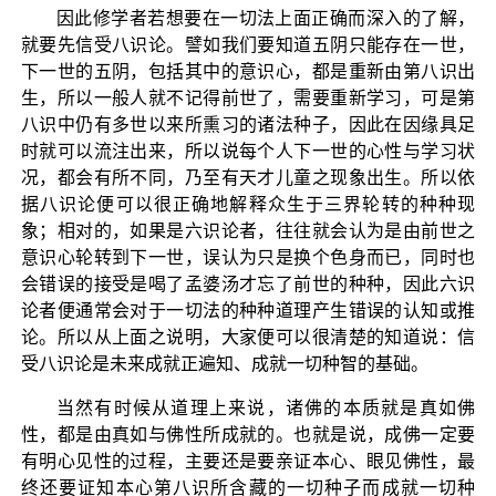
因此修学者若想要在一切法上面正确而深入的了解，
就要先信受八识论。譬如我们要知道五阴只能存在一世，
下一世的五阴，包括其中的意识心，都是重新由第八识出
生，所以一般人就不记得前世了，需要重新学习，可是第
八识中仍有多世以来所熏习的诸法种子，因此在因缘具足
时就可以流注出来，所以说每个人下一世的心性与学习状
况，都会有所不同，乃至有天才儿童之现象出生。所以依
据八识论便可以很正确地解释众生于三界轮转的种种现
象；相对的，如果是六识论者，往往就会认为是由前世之
意识心轮转到下一世，误认为只是换个色身而已，同时也
会错误的接受是喝了孟婆汤才忘了前世的种种，因此六识
论者便通常会对于一切法的种种道理产生错误的认知或推
论。所以从上面之说明，大家便可以很清楚的知道说：信
受八识论是未来成就正遍知、成就一切种智的基础。
当然有时候从道理上来说，诸佛的本质就是真如佛
性，都是由真如与佛性所成就的。也就是说，成佛一定要
有明心见性的过程，主要还是要亲证本心、眼见佛性，最
终还要证知本心第八识所含藏的一切种子而成就一切种