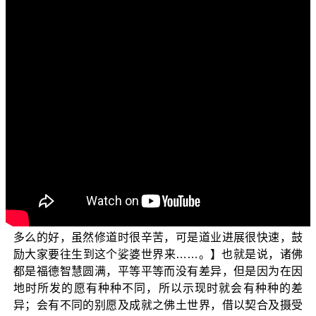
各位菩萨：阿弥陀佛！
欢迎大家收看“三乘菩提之法华经讲义”节目。今天我们
要跟诸位菩萨一起来探讨有关“佛名闻十方，广饶益众生”的
相关法义。在佛法的修学过程中，了解诸佛的本质是非常
重要的一件事情，同时对于佛的无量功德与慈悲能够深
信，以及自己也能真正深刻的发起成佛之愿，这些都是修
学佛菩提道非常重要的基础。
我们先来看在《法华经讲义》第十六辑中，平实导师
的开示：【释迦如来在娑婆世界这里，不断地赞叹 阿弥陀
佛、无量寿如来，说大家应当求愿往生；可是十方世界中
的诸佛如来却在向大家介绍说，娑婆世界 释迦如来那里是
多么的好，虽然修道时很辛苦，可是道业进展很快速，鼓
励大家要往生到这个娑婆世界来……。】也就是说，诸佛
都是福德智慧圆满，平等平等而没有差异，但是因为在因
地时所发的愿有种种不同，所以示现时就会有种种的差
异；会有不同的别愿及成就之佛土世界，借以契合及摄受