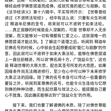
寂静、远离一切执著的，这就代表着 释迦世尊希望众生能
够经由修学佛菩提道而成佛，成就究竟的能仁与寂静。在
《法华经讲义》第十六辑中，平实导师开示：【世尊曾经
讲过《不退转法轮经》，经中有这么说：只要有众生听闻
过 释迦牟尼佛的圣号，将来就可以不退转于如来法轮。
……真正寂静的时候是会入涅槃的，可是 世尊却不入无余
涅槃，而又能够对一切有情都有仁爱之心，这就是唯一的
佛菩提道才能达到。】了解这个道理之后，听闻到 释迦牟
尼佛名号的时候，心中就会生起想要成就“能仁与寂静”的作
意，因此就可以不退转于如来大乘法轮，能够在佛菩提道
上一直往前精进，所以说“佛名闻十方，广饶益众生”，这也
是 释迦世尊的大慈大悲，配合其圣号所发的大悲愿。如果
因缘条件尚无法精进修行，至少在心中可以种下未来修学
大乘正法的因缘。除了佛的名号本身可以传达一些重要的
要旨之外，听闻到某尊佛的名号，也能令众生连结与忆想
到佛的种种功德，而生起欣慕与效法之心，能提醒自己要
心不放逸，因此确实能够达到“广饶益众生”的作用。
接下来，我们也要了解诸佛的本质，除了对佛世尊能