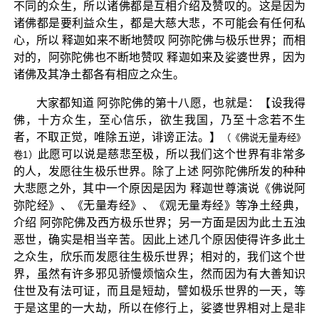
不同的众生，所以诸佛都是互相介绍及赞叹的。这是因为
诸佛都是要利益众生，都是大慈大悲，不可能会有任何私
心，所以 释迦如来不断地赞叹 阿弥陀佛与极乐世界；而相
对的，阿弥陀佛也不断地赞叹 释迦如来及娑婆世界，因为
诸佛及其净土都各有相应之众生。
大家都知道 阿弥陀佛的第十八愿，也就是：【设我得
佛，十方众生，至心信乐，欲生我国，乃至十念若不生
者，不取正觉，唯除五逆，诽谤正法。】
（《佛说无量寿经》
此愿可以说是慈悲至极，所以我们这个世界有非常多
卷1）
的人，发愿往生极乐世界。除了上述 阿弥陀佛所发的种种
大悲愿之外，其中一个原因是因为 释迦世尊演说《佛说阿
弥陀经》、《无量寿经》、《观无量寿经》等净土经典，
介绍 阿弥陀佛及西方极乐世界；另一方面是因为此土五浊
恶世，确实是相当辛苦。因此上述几个原因使得许多此土
之众生，欣乐而发愿往生极乐世界；相对的，我们这个世
界，虽然有许多邪见骄慢烦恼众生，然而因为有大善知识
住世及有法可证，而且是短劫，譬如极乐世界的一天，等
于是这里的一大劫，所以在修行上，娑婆世界相对上是非