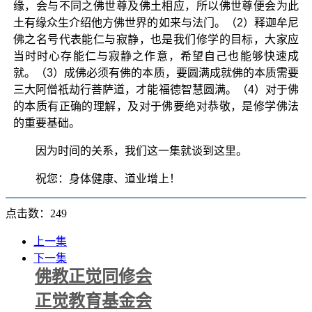
缘，会与不同之佛世尊及佛土相应，所以佛世尊便会为此
土有缘众生介绍他方佛世界的如来与法门。（2）释迦牟尼
佛之名号代表能仁与寂静，也是我们修学的目标，大家应
当时时心存能仁与寂静之作意，希望自己也能够快速成
就。（3）成佛必须有佛的本质，要圆满成就佛的本质需要
三大阿僧祇劫行菩萨道，才能福德智慧圆满。（4）对于佛
的本质有正确的理解，及对于佛要绝对恭敬，是修学佛法
的重要基础。
因为时间的关系，我们这一集就谈到这里。
祝您：身体健康、道业增上！
点击数：249
上一集
下一集
佛教正觉同修会
正觉教育基金会