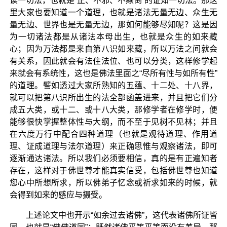
读一切法，也就是“正、不邪、不颠倒”的证知一切法。那这
里大家也要知道一个道理，也就是诸法无量无边、众生无
量无边、世界也是无量无边，那如何能够尽知呢？这是因
为一切诸法都是从诸法本母出生，也就是众生的如来藏
心；因为万法都是来自第八识如来藏，所以万法之间就会
有关系，因此就会有法住法位、也可以分类，这样修学起
来就会有系统性，这也是佛法里面之“尽所有性与如所有性”
的道理。譬如透过大家所熟知的五蕴、十二处、十八界，
就可以把第八识所出生的法全部函盖进来，并且把它们分
成五大类，或十二、或十八大类，那修学者在修学时，便
能够很快掌握整体性与大纲，而不至于见树不见林；并且
在六度万行中配合四种道理（也就是观待道理、作用道
理、证成道理与法尔道理）来正确思惟与观察诸法，即可
逐渐通达诸法。所以我们必须要相信，真的是有正遍知者
存在，这样对于佛世尊才能真实信受，包括佛世尊也知道
您心中所想所求，所以佛弟子忆念或祈求如来的时候，就
会得到如来的感应与摄受。
上述论文中也开示“如余过去诸佛”，这代表诸佛所证皆