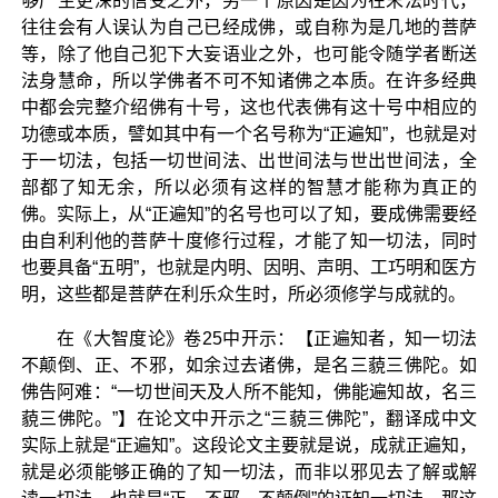
够产生更深的信受之外，另一个原因是因为在末法时代，
往往会有人误认为自己已经成佛，或自称为是几地的菩萨
等，除了他自己犯下大妄语业之外，也可能令随学者断送
法身慧命，所以学佛者不可不知诸佛之本质。在许多经典
中都会完整介绍佛有十号，这也代表佛有这十号中相应的
功德或本质，譬如其中有一个名号称为“正遍知”，也就是对
于一切法，包括一切世间法、出世间法与世出世间法，全
部都了知无余，所以必须有这样的智慧才能称为真正的
佛。实际上，从“正遍知”的名号也可以了知，要成佛需要经
由自利利他的菩萨十度修行过程，才能了知一切法，同时
也要具备“五明”，也就是内明、因明、声明、工巧明和医方
明，这些都是菩萨在利乐众生时，所必须修学与成就的。
在《大智度论》卷25中开示：【正遍知者，知一切法
不颠倒、正、不邪，如余过去诸佛，是名三藐三佛陀。如
佛告阿难：“一切世间天及人所不能知，佛能遍知故，名三
藐三佛陀。”】在论文中开示之“三藐三佛陀”，翻译成中文
实际上就是“正遍知”。这段论文主要就是说，成就正遍知，
就是必须能够正确的了知一切法，而非以邪见去了解或解