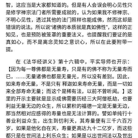
智，这应当是大家都知道的。但是有人会误会明心见性只
是修学禅宗法门者所需要成就的，认为如果我不修禅宗、
不明心见性，透过其他的法门照样也能成佛，然而这却是
错误的说法。所以说“诸佛的本质就是真如佛性”，这样的正
知见，也是预防被笼罩的重要法义，也提醒我们要证的是
真如心，而不是离念灵知之意识心，所以在此要附带一
提。
在《法华经讲义》第十六辑中，平实导师也开示：
【因为每一尊佛都是无量寿，只是有的佛不称为无量寿而
已，……无量诸佛也都是无量光，所以没有差别。因此，
如来寿命无量，不是只有 释迦如来寿命无量，而是一切如
来全部寿命无量；而这个是稀有法，以前不曾听闻。】这
里的开示主要就是显示成佛需要历经三大阿僧祇劫，也要
利益无量无边的众生，所以累积的福德一定是无量无边，
那当然相对应感得的寿量也是无法计算的。譬如单纯行十
善业利益众生，出生到忉利天，其寿量便有三千六百万
岁，如果是他化自在天，寿量更高达九十二亿岁，而这些
都只是在世间法上利乐众生；如果是以出世间法以及世出