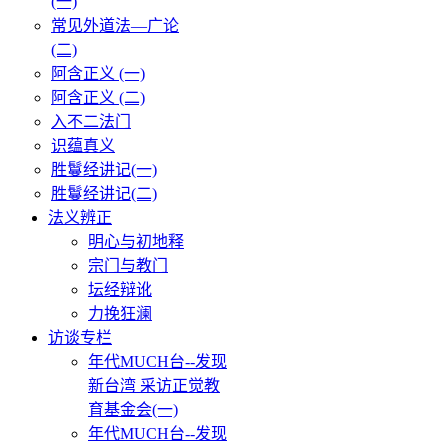
(一)
常见外道法—广论
(二)
阿含正义 (一)
阿含正义 (二)
入不二法门
识蕴真义
胜鬘经讲记(一)
胜鬘经讲记(二)
法义辨正
明心与初地释
宗门与教门
坛经辩讹
力挽狂澜
访谈专栏
年代MUCH台--发现
新台湾 采访正觉教
育基金会(一)
年代MUCH台--发现