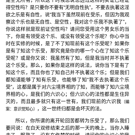
是空无所有，所以这个时候您说您透过这样的实证已经证
得空性吗？是只要你不要有“无明自性执”，不要去执著这淫
欲之乐是有自性，说“我当下虽然现前在受乐，但因为我观
察这个乐也是无自性、是空性，我对这个乐我不执著了”，
你说这样就是现前证空性吗？请问您受用这个男女乐的当
下，你是有领受这个乐、或没有领受这个乐呢？你心中当
时在实修的时候，是了不了知现前有这个乐受呢？如果你
是有了知这个乐受，那究竟是你的哪一个心在了知这个乐
受呢？或是你又说：我虽然有了知，但是我当时并不执著
这个乐受。那么，如果你是这样的说法，说你当下是有了
知这个乐，而且你也了知自己并不执著这个乐；但是我们
都知道能够了知有乐受，也能够了知“我不去执著这个乐
受”，这都是属于对六尘境界相的了知，而能够了知六尘境
界相的心，是我们的六识心；但六识心的法性都是生住异
灭的，而且最多就只有这一世有，我们现前的六识我
〔编
，这一世终归都是会坏灭的法。
案：意识觉知心〕
所以，你所谓的离开轮回苦都转为乐受了，那么我们
要问说：在白天双修结束之后的那一天的晚上，当你入睡