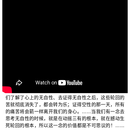
各位菩萨：阿弥陀佛！
欢迎大家收看佛教正觉同修会所为您制作的三乘菩提
系列弘法节目。这个单元是探讨“三乘菩提之法华经讲义”，
题目主题是：如何看待生死大事？这是这个题目的第三集
节目。
上一集节目中，我们谈到了广论这个团体目前的领导
者——金真如，究竟他有没有“证真如”，有没有任何佛法上
的实证，真正人如其名呢？我们来看一段他在疫情期间为
信众们开示的这一篇文章，文章名为〈真如老师给武汉同
学的一封信〉。在这封信中他谈到如何撼动生死轮回的根
本，他这么说的：【轮回世界的性质是苦的，但是一旦我
们了解了心上的无自性、去证得无自性之后，这些轮回的
苦就彻底消失了，都会转为乐；证得空性的那一天，所有
的痛苦将会箭一样离开我们的身心。……当我们有一念去
思考无自性的时候，就是在动摇三有的根本，就在撼动生
死轮回的根本，所以这一念的价值都是不可思议的！……