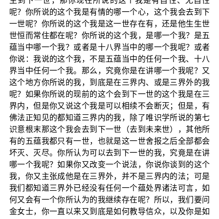
生到下一世，那你现在所说的这个我是有自性、无自性
呢？你所说的这个我是有情的哪一个心，这个我会去到下
一世呢？你所说的这个我是这一世存在有，还是他生生世
世恒而常住都在呢？你所说的这个我，是哪一个我？是五
蕴当中哪一个我？或者是十八界当中的哪一个我呢？或者
你说：我说的这个我，不是五蕴当中的任何一个我、十八
界当中任何一个我。那么，究竟你是在讲哪一个我呢？又
这个地方你所说的我，到底是在三界内、或是三界外的我
呢？如果你所说的现前的这个会到下一世的这个我是在三
界内，但是你又说这个我是可以相续不会断灭；但是，有
佛法正知见的都知道三界内的我，除了唯识学所说的第七
识意根末那这个我会去到下一世（去到未来世），其他所
有的五蕴我都只有一世，也就是这一世舍报之后全部都会
坏灭、灭尽。你所认为可以去到下一世的我，究竟是在讲
哪一个我呢？如果你又改变一个说法，你说你谈到的这个
我，你又主张成他是在三界外，并不是三界内的法；可是
我们都知道三界外已经没有任何一个蕴处界诸法可言，如
何又会有一个你所认为的我继续存在呢？所以，我们要问
金女士，你一直以来又到底是如何教导信众，以及你是如