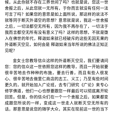
候，从此你就不存在三界世间了吗？也就是说，您这一世
舍报之后，从此您就一无所有，于你而言就没有任何一法
可言了吗？如果您的意思是如上面所说，那这样的说法不
就等同于断灭外道空的思想？意思就是说，我这一世舍报
之后，一切法都空无所有，因为我不再存在了，一切法于
我而言都空无所有没有意义了吗？这样的思想，不就是堕
入在佛世的年代，释迦如来就已经破斥的这些无因无果的
外道断灭空见，如何会是 释迦如来当年所说的佛法正知正
见呢？
金女士您教导信众这样的外道断灭空见，我们要请问
您：您的信众这一世依照您这样的教导，而且一开始就要
很辛苦地去作种种的布施，要去行善，而且有些人很发
心、很辛苦地去做里仁商店的志工、义工；乃至有些时间
更久的，就开始加入广论班，去专门研究《广论》来专心
修学佛道，他们一心也想要跟您一样最后可以彻底离开轮
回苦。但是，你的信众们在一个一个舍报之后，如果都变
成跟您所说的一样，变成这一世走人就断灭空无所有的
话，那意思是说您的随学大众，其实在现前这一世的当下