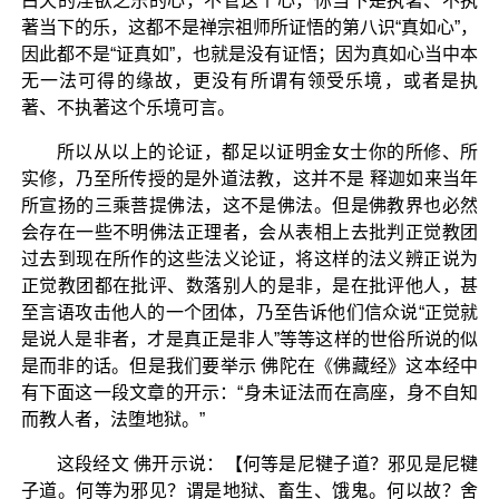
白天的淫欲之乐的心，不管这个心，你当下是执著、不执
著当下的乐，这都不是禅宗祖师所证悟的第八识“真如心”，
因此都不是“证真如”，也就是没有证悟；因为真如心当中本
无一法可得的缘故，更没有所谓有领受乐境，或者是执
著、不执著这个乐境可言。
所以从以上的论证，都足以证明金女士你的所修、所
实修，乃至所传授的是外道法教，这并不是 释迦如来当年
所宣扬的三乘菩提佛法，这不是佛法。但是佛教界也必然
会存在一些不明佛法正理者，会从表相上去批判正觉教团
过去到现在所作的这些法义论证，将这样的法义辨正说为
正觉教团都在批评、数落别人的是非，是在批评他人，甚
至言语攻击他人的一个团体，乃至告诉他们信众说“正觉就
是说人是非者，才是真正是非人”等等这样的世俗所说的似
是而非的话。但是我们要举示 佛陀在《佛藏经》这本经中
有下面这一段文章的开示：“身未证法而在高座，身不自知
而教人者，法堕地狱。”
这段经文 佛开示说：【何等是尼犍子道？邪见是尼犍
子道。何等为邪见？谓是地狱、畜生、饿鬼。何以故？舍