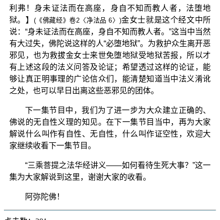
利弗！身未证法而在高座，身自不知而教人者，法堕地
狱。】
金女士就是这个经文中所
(《佛藏经》卷2〈净法品 6〉)
说：“身未证法而在高座，身自不知而教人者。”这当中当然
有大过失，佛陀说这样的人“必堕地狱”。为救护众生离开恶
邪见，也为救拔金女士来世免堕地狱受地狱苦报，所以才
有上述这段的法义问答及论证；希望透过这样的论证，能
够让真正明事理的广论信众们，能清楚知道当中法义淆讹
之处，也可以早日出离这些恶邪见的团体。
下一集节目中，我们为了进一步为大众建立正确的、
佛说的无自性义理的知见。在下一集节目当中，再为大家
解说什么叫作有自性、无自性，什么叫作证空性，欢迎大
家继续收看下一集节目。
“三乘菩提之法华经讲义——如何看待生死大事？”这一
集为大家解说到这里，谢谢大家的收看。
阿弥陀佛！