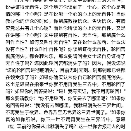
首先我们要问问金女士：你文中谈到心上的无自性，
说要证得无自性，这个地方你谈到了一个心，这个心是有
情的哪一个心呢？是在说哪一个心的心上的无自性？当你
教导你的信众的时候，你到底教授信众、告诉信众，有情
究竟总共有几个心呢？而且你所谈的心上的无自性，又是
在讲哪一个心呢？文中谈到有自性、无自性，那到底什么
叫作自性？如何又叫作无自性？又在说什么东西、什么法
没有自性？什么叫作自性呢？你谈到证得无自性，轮回苦
彻底消失，都会转为乐，那么要请问金女士您自身证得了
无自性了吗？您因此轮回苦都消失了吗？因为，假设您说
“您的轮回苦是彻底消失”，目前无时无刻、剎那剎那已经都
在领受乐了吗？如果你确实认为你自己轮回苦彻底消失，
这个意思是在指来世你就不用再受生三界中，不用轮回了
吗？如果你的回答是说：“是！我有实证，我不用再轮回！”
那么要请教你：“你不用轮回，你又是去了哪里呢？”如果你
的回答是说：“我没有去到哪里，我就是消失在三界世间，
不再受生于欲界、色界乃至无色界这三界世间了。”如果你
真的如你所说，你下一世不用再受生在三界当中，意思
现前的你是从此就消失了吗？这一世你舍报走人的时
（指）