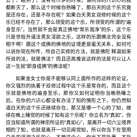
去了、眠熟了，没有在作梦的时候，请问你的六识心的我
都断灭了，那么这个时候你熟睡了，那白天的这个乐究竟
是还存在，还是不存在呢？如果白天男女双修时候的这个
乐已经不存在了，那么领受的这个乐，所领受的所谓的“遍
身至乐”，当然就不会是真正佛地“常乐我净”的乐，这个乐
只是世俗外道法男女淫欲之乐，这样的乐跟佛法完全没有
相干啊！跟这个成佛的佛地的证境更是毫无关系，如何可
以说你现在所传、所自己实修的方法，就是佛陀 释迦如来
所说的法，就是佛法？而且还高推说这样的法是可以让人
这一生就“即身成佛”的佛法呢？
如果金女士你是不能够认同上面所作的这样的论证，
你又强烈的执著于双修过程中这个乐是常存的，而且这个
乐就是佛地的遍身至乐，那你又如何证明你当晚熟睡之
后，在你的六识心都没有办法了知的情形之下，你仍然知
道白天的这个乐还继续存在，那又是哪一个心的了知，继
续在晚上睡觉的时候了知有这个乐呢？你立名为“真如”，你
应当知道所谓的禅宗所证的“真如心”，是离开一切六尘境界
相的了知，也就是离开一切见闻觉知，所以你当下在受用