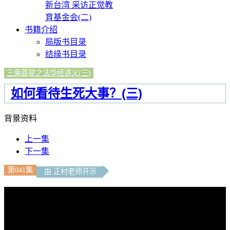
新台湾 采访正觉教
育基金会(二)
书籍介绍
局版书目录
结缘书目录
三乘菩提之法华经讲义(三)
如何看待生死大事？(三)
背景资料
上一集
下一集
第041集
由 正村老师开示
文字內容