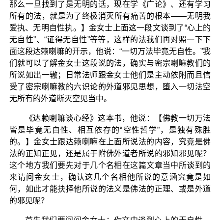
那么一旦找到了是无明的话，现在学《广论》、还有学习
所有的法，就是为了终极消灭所有痛苦的根本——无明我
爱执、无明自性执。】金女士上面这一段文谈到了“心上的
无自性”、“证得无自性”等等，这样的法我们再对照一下下
面这段达赖喇嘛的开示，他说：“一切万法毕竟无自性。”我
们就可以了解金女士这段说的法，确实与密宗喇嘛教们的
所说如出一辙；日常法师跟金女士他们是主动依附而且信
受了密宗喇嘛教的六识论的外道邪见思想，堕入一切法空
无所有的外道断灭空见当中。
《达赖喇嘛谈心经》这本书，他说：【佛教一切万法
皆是毕竟无自性、相互依存的“空性哲学”，是独有殊胜
的。】金女士跟达赖喇嘛在上面所说法的内容，究竟是佛
法的正知正见，还是属于附佛外道者所说的邪知邪见呢？
这个地方我们要先对于几个名相在这篇文章当中所谈到的
来请问金女士，确认这几个名相他所说的意涵究竟是如
何，如此才能抉择他所说的法义是佛法的正理、或是外道
的邪见呢？