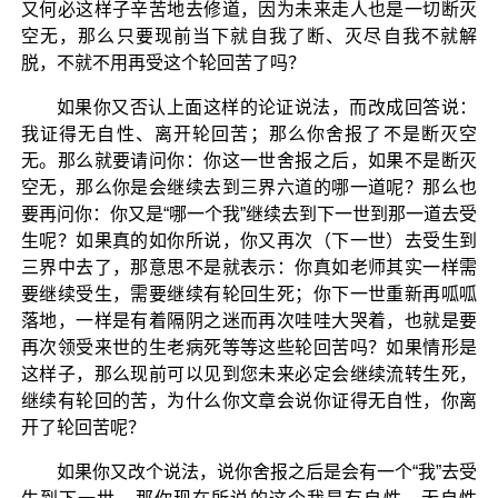
又何必这样子辛苦地去修道，因为未来走人也是一切断灭
空无，那么只要现前当下就自我了断、灭尽自我不就解
脱，不就不用再受这个轮回苦了吗？
如果你又否认上面这样的论证说法，而改成回答说：
我证得无自性、离开轮回苦；那么你舍报了不是断灭空
无。那么就要请问你：你这一世舍报之后，如果不是断灭
空无，那么你是会继续去到三界六道的哪一道呢？那么也
要再问你：你又是“哪一个我”继续去到下一世到那一道去受
生呢？如果真的如你所说，你又再次（下一世）去受生到
三界中去了，那意思不是就表示：你真如老师其实一样需
要继续受生，需要继续有轮回生死；你下一世重新再呱呱
落地，一样是有着隔阴之迷而再次哇哇大哭着，也就是要
再次领受来世的生老病死等等这些轮回苦吗？如果情形是
这样子，那么现前可以见到您未来必定会继续流转生死，
继续有轮回的苦，为什么你文章会说你证得无自性，你离
开了轮回苦呢？
如果你又改个说法，说你舍报之后是会有一个“我”去受