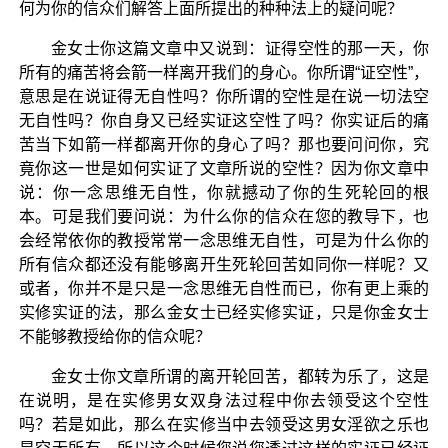
何为你的信众们解答上面所提出的种种法上的疑问呢？
金女士你这篇文章中又说到：证得空性的那一天，你
所有的痛苦将会箭一样离开我们的身心。你所谓“证空性”，
意思是在说证得无自性吗？你所谓的空性是在说一切法空
无自性吗？你自身又已经实证这空性了吗？你实证后的痛
苦当下如箭一样都离开你的身心了吗？那也要问问你，究
竟你这一世是如何实证了文章所说的空性？因为你文章中
说：你一念思维无自性，你就撼动了你的生死轮回的根
本。可是我们要问说：为什么你的信众在您的教导下，也
会经常依你的教授常常一念思维无自性，可是为什么你的
所有信众都还没有能够离开生死轮回苦如同你一样呢？又
或者，你并不是只是一念思维无自性而已，你有更上乘的
实修实证的法，那么金女士已经实修实证，只是你金女士
不能够教授给你的信众呢？
金女士你文章所谓的离开轮回苦，都转为乐了，这是
在说明，是在实修男女双身法过程中你去领受这个空性
吗？若是如此，那么在实修当中去领受这男女淫欲之乐也