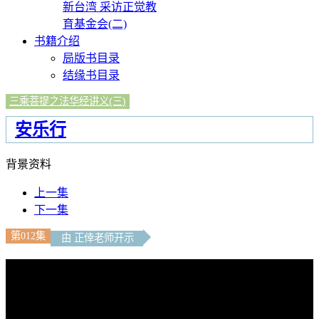
新台湾 采访正觉教
育基金会(二)
书籍介绍
局版书目录
结缘书目录
三乘菩提之法华经讲义(三)
安乐行
背景资料
上一集
下一集
第012集
由 正倖老师开示
文字內容