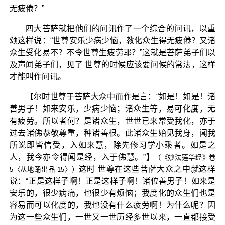
无疲倦？”
四大菩萨就把他们的问讯作了一个综合的问讯，以重
颂这样说：“世尊安乐少病少恼，教化众生得无疲倦？又诸
众生受化易不？不令世尊生疲劳耶？”这就是菩萨弟子们以
及声闻弟子们，见了 世尊的时候应该要问候的常法，这样
才能叫作问讯。
【尔时世尊于菩萨大众中而作是言：“如是！如是！诸
善男子！如来安乐，少病少恼；诸众生等，易可化度，无
有疲劳。所以者何？是诸众生，世世已来常受我化，亦于
过去诸佛恭敬尊重，种诸善根。此诸众生始见我身，闻我
所说即皆信受，入如来慧，除先修习学小乘者。如是之
人，我今亦令得闻是经，入于佛慧。”】
（《妙法莲华经》卷
这时 世尊在这些菩萨大众之中就这样
5〈从地踊出品 15〉）
说：“正是这样子啊！正是这样子啊！诸位善男子！如来是
安乐的，很少病痛，也很少有烦恼；我度化的众生们也是
容易而可以化度的，我也没有什么疲劳啊！为什么呢？因
为这一些众生们，一世又一世历经多世以来，一直都接受