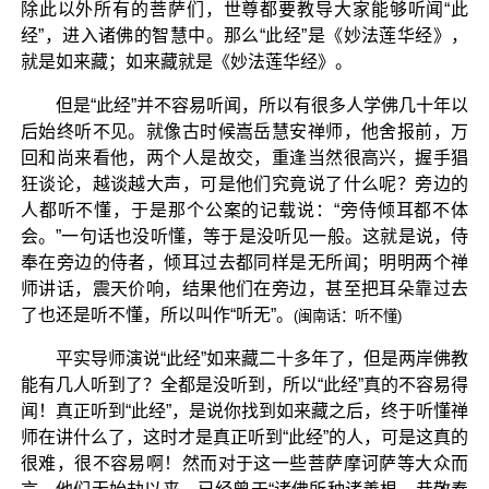
除此以外所有的菩萨们，世尊都要教导大家能够听闻“此
经”，进入诸佛的智慧中。那么“此经”是《妙法莲华经》，
就是如来藏；如来藏就是《妙法莲华经》。
但是“此经”并不容易听闻，所以有很多人学佛几十年以
后始终听不见。就像古时候嵩岳慧安禅师，他舍报前，万
回和尚来看他，两个人是故交，重逢当然很高兴，握手猖
狂谈论，越谈越大声，可是他们究竟说了什么呢？旁边的
人都听不懂，于是那个公案的记载说：“旁侍倾耳都不体
会。”一句话也没听懂，等于是没听见一般。这就是说，侍
奉在旁边的侍者，倾耳过去都同样是无所闻；明明两个禅
师讲话，震天价响，结果他们在旁边，甚至把耳朵靠过去
了也还是听不懂，所以叫作“听无”。
(闽南话：听不懂)
平实导师演说“此经”如来藏二十多年了，但是两岸佛教
能有几人听到了？全都是没听到，所以“此经”真的不容易得
闻！真正听到“此经”，是说你找到如来藏之后，终于听懂禅
师在讲什么了，这时才是真正听到“此经”的人，可是这真的
很难，很不容易啊！然而对于这一些菩萨摩诃萨等大众而