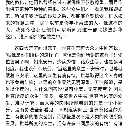
我的教化，他们也曾经在过去诸佛座下恭敬尊重，而且作
出供养来种下种种的善根。这些众生们才一看见我释迦如
来，听闻了我所说的妙法之后，都能够立刻信受，进入如
来的智慧之中，除了以前是修学小乘法的人。像这样的
人，我如今也都让他们可以听闻到这一部《妙法莲华
经》，进入诸佛的智慧之中。”
这四大菩萨问讯完了，世尊在菩萨大众之中回答说：
“就像是你们所讲的这样子！就像是你们所讲的这样子！诸
位善男子啊！如来安乐，少病少恼；诸众生等，也是易可
化度，我也没什么疲劳。”当这里的众生不安乐时，世尊就
跟着不安乐；这里的众生有病有恼，世尊取得这个人身时
也不免病与恼；这里的众生显然无明深重，五浊所缠，是
难以化度的，为什么回答说“易可化度，无有疲劳”？因为
世尊所度的众生非常多，娑婆世界中被 世尊所化度的众
生，难以计算；而人类的肉眼所能看到的只是一个小部
分，没有办法全部看见，不知道实际上 世尊所化度的众
生，有很多的层次差别，而那些层次不是人类的肉眼所能
看见。世尊所度的众生，还有许多不同层次的有情：有诸