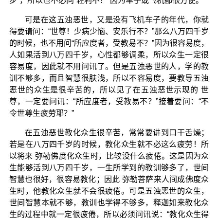
步”，所以也不必问“轻利不？”因为车子或飞机都很方便。
可是在这五浊恶世，又是没有飞机车子的年代，你就
得要请问：“世尊！少病少恼、安乐行不？”那么八万四千岁
的时候，也不用问“所应度者，受教易不？”因为很容易度，
人如果活到八万四千岁，心性都够调柔，所以众生一定很
容易度，因此就不用问讯了。但是五浊恶世的人，学的教
训不够多，而且智慧很肤浅，所以不容易度，要教导五浊
恶世的众生是很辛苦的，所以见了在五浊恶世示现的 世
尊，一定要问讯：“所应度者，受教易不？”接着要问：“不
令世尊生疲劳耶？”
在五浊恶世教化众生很辛苦，常常要讲到口干舌燥；
若是在八万四千岁的时候，教化众生就不必这么疲劳！所
以将来 弥勒佛度化众生时，比较没什么疲倦。这是因为众
生能够活到八万四千岁，一生所学到的教训够多了，世间
智慧也很好，很容易教化；因此 弥勒菩萨来人间成佛度众
生时，他教化众生就不会很疲倦。可是五浊恶世的众生，
世间智慧本就不够，教训也学得不够多，释迦如来教化众
生的过程中就一定很疲倦，所以必须问讯说：“教化众生得