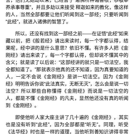
言，他们无始劫以来，已经曾于“诸佛所种诸善根，恭敬奉
养承事尊重”，并且多劫以来接受 释迦如来的教化，像这样
的人，当然全部都要让他们听闻到这一部经；只要听闻到
“此经”，就进入诸佛的智慧了。
所以，还没有找到这一部经之前——在证悟“此经”如来
藏以前，把《般若经》请出来读时，每一个字都认得，结
果呢，经中讲的是什么意思？依旧不懂。有许多人把《金
刚经》请出来读了，每一个字都认得，但却说不懂其中的
含义；就是读了以后说：“这部经讲的就只是一切法空，我
全都知道了。”那就表示他真的还不知道，因为真要知道的
人，一定不会说《金刚经》是讲一切法空。因为《金刚
经》明明告诉你说“此法真实，无断无灭”，怎么会是说一切
法空？所以那些自称懂得《金刚经》而说是一切法空的
人，都是不懂《金刚经》的凡夫，显然他还没有真的听闻
到《金刚经》。
即使他听人家大座主讲了几十遍的《金刚经》，其实
也是没有听到“此经”，因为全部都是“听无”。同理，听受
《法华经》时也是一样的道理，当他听到善知识讲得非常