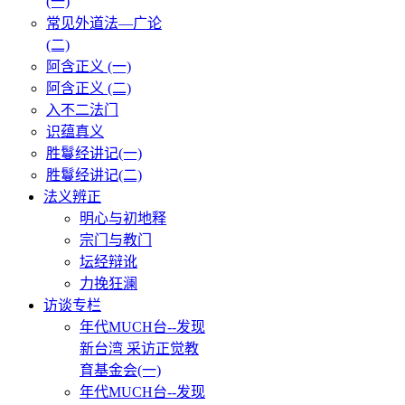
(一)
常见外道法—广论
(二)
阿含正义 (一)
阿含正义 (二)
入不二法门
识蕴真义
胜鬘经讲记(一)
胜鬘经讲记(二)
法义辨正
明心与初地释
宗门与教门
坛经辩讹
力挽狂澜
访谈专栏
年代MUCH台--发现
新台湾 采访正觉教
育基金会(一)
年代MUCH台--发现