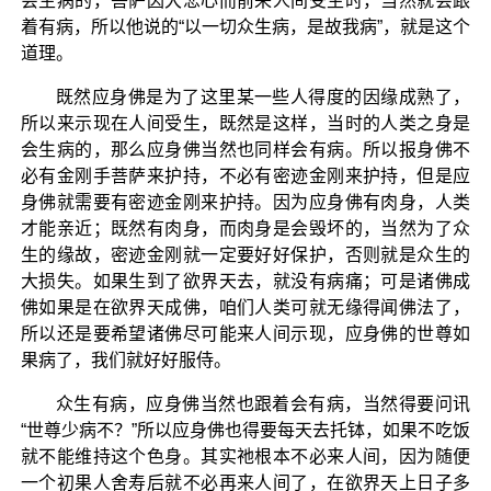
会生病的，菩萨因大悲心而前来人间受生时，当然就会跟
着有病，所以他说的“以一切众生病，是故我病”，就是这个
道理。
既然应身佛是为了这里某一些人得度的因缘成熟了，
所以来示现在人间受生，既然是这样，当时的人类之身是
会生病的，那么应身佛当然也同样会有病。所以报身佛不
必有金刚手菩萨来护持，不必有密迹金刚来护持，但是应
身佛就需要有密迹金刚来护持。因为应身佛有肉身，人类
才能亲近；既然有肉身，而肉身是会毁坏的，当然为了众
生的缘故，密迹金刚就一定要好好保护，否则就是众生的
大损失。如果生到了欲界天去，就没有病痛；可是诸佛成
佛如果是在欲界天成佛，咱们人类可就无缘得闻佛法了，
所以还是要希望诸佛尽可能来人间示现，应身佛的世尊如
果病了，我们就好好服侍。
众生有病，应身佛当然也跟着会有病，当然得要问讯
“世尊少病不？”所以应身佛也得要每天去托钵，如果不吃饭
就不能维持这个色身。其实祂根本不必来人间，因为随便
一个初果人舍寿后就不必再来人间了，在欲界天上日子多