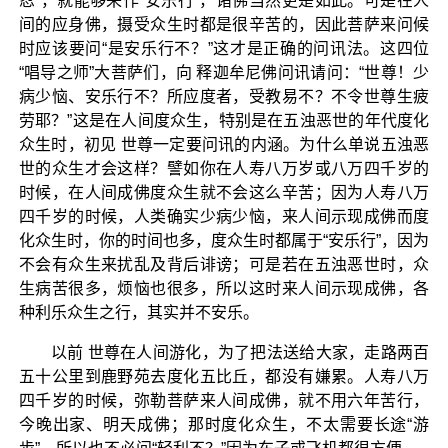
忍”，就能够来作“安乐行”，诸佛当然更是如此。可是在人
间的应身佛，摄受众生时都是很辛苦的，因此菩萨来问候
时应该要问“是安乐行不？”这才是正确的问讯法。这四位
“唱导之师”大菩萨们，向 释迦牟尼佛问讯请问：“世尊！少
病少恼、安乐行不？所应度者，受教易不？不令世尊生疲
劳耶？”这是在人间度众生，特别是在五浊恶世的年代度化
众生时，初见 世尊一定要问讯的内涵。为什么单说五浊恶
世的众生才会这样？譬如你在人寿八万岁或八万四千岁的
时候，在人间成佛度众生就不会这么辛苦；因为人寿八万
四千岁的时候，人类确实少病少恼，来人间示现成佛而度
化众生时，你的时间也多，度众生时都属于“安乐行”，因为
不会有众生来扰乱及背后诽谤；可是若在五浊恶世时，众
生病苦很多，烦恼也很多，所以这时来人间示现成佛，各
种利乐众生之行，其实并不安乐。
以前 世尊在人间游化，为了把法送给大家，走路两百
五十公里到鹿野苑去度化五比丘，都没有嫌累。人寿八万
四千岁的时候，弥勒菩萨来人间成佛，就不用六年苦行，
今晚出家、明天成佛；那时度化众生，不太需要长途“游