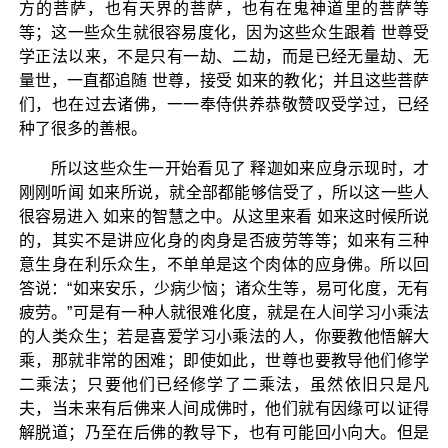
方的菩萨，也有天界的菩萨，也有在鬼神道里的菩萨等
等；这一些众生就很容易度化，因为这些众生跟着 世尊受
学正法以来，不是只有一劫、二劫，而是已经无量劫、无
量世，一直都追随 世尊，接受 如来的教化；并且这些菩萨
们，也在过去诸佛，一一奉侍供养恭敬赞叹受学过，已经
种了很多的善根。
所以这些众生一开始看见了 释迦如来应身示现时，才
刚刚听闻 如来所说，就全部都能够信受了，所以这一些人
很容易进入 如来的智慧之中。从这里来看 如来这时候所说
的，其实不是讲应化身的肉身是否疲劳等等；如来有三种
意生身在利乐众生，不单单是这个肉体的应身佛。所以回
答说：“如来安乐，少病少恼；诸众生等，易可化度，无有
疲劳。”可是有一种人就很难化度，就是在人间学习小乘法
的人类众生；若是喜爱学习小乘法的人，你要教他悟解大
乘，那就非常的困难；即使如此，世尊也要教导他们修学
二乘法；只要他们已经修学了二乘法，虽然依旧只是凡
夫，当未来有后佛来人间成佛时，他们就有因缘可以证得
解脱道；乃至在后佛的教导下，也有可能回小向大。但是