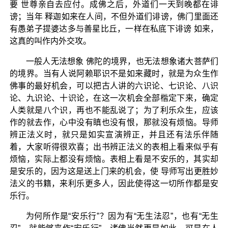
要 世尊亲自去应付。成佛之后，外道们一天到晚都在诽
谤；当年 释迦如来在人间，不但外道们诽谤，佛门里面还
有愚弟子提婆达多与善星比丘，一样在私底下诽谤 如来，
这真的叫作内外交攻。
一般人无法想象 佛陀的境界，也无法想象诸大菩萨们
的境界。当有人说阿赖耶识不是如来藏时，就是为众生作
佛事的最好机会，可以把古人讲的六识论、七识论、八识
论、九识论、十识论，在这一次机会全部楷定下来，确定
人类就是八个识，再也不能乱说了；为了利乐众生，应该
作的就去作，心中没有瞋也没有恨，那就没有烦恼。导师
辨正法义时，就只是如实宣演辨正，并且还有法乐伴随
着，大家听得很欢喜；出书辨正法义的表相上看来似乎有
烦恼，实际上都没有烦恼。表相上看是不安乐的，其实却
是安乐的，因为这是送上门来的机会，使 导师写出更胜妙
法义的书籍，来利乐更多人，因此使得这一切所作都是安
乐行。
为何所作是“安乐行”？因为有“无生法忍”，也有“无生