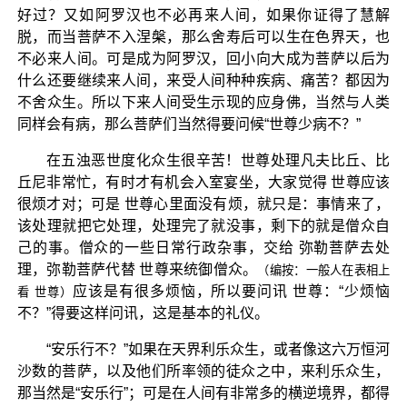
好过？又如阿罗汉也不必再来人间，如果你证得了慧解
脱，而当菩萨不入涅槃，那么舍寿后可以生在色界天，也
不必来人间。可是成为阿罗汉，回小向大成为菩萨以后为
什么还要继续来人间，来受人间种种疾病、痛苦？都因为
不舍众生。所以下来人间受生示现的应身佛，当然与人类
同样会有病，那么菩萨们当然得要问候“世尊少病不？”
在五浊恶世度化众生很辛苦！世尊处理凡夫比丘、比
丘尼非常忙，有时才有机会入室宴坐，大家觉得 世尊应该
很烦才对；可是 世尊心里面没有烦，就只是：事情来了，
该处理就把它处理，处理完了就没事，剩下的就是僧众自
己的事。僧众的一些日常行政杂事，交给 弥勒菩萨去处
理，弥勒菩萨代替 世尊来统御僧众。
（编按：一般人在表相上
应该是有很多烦恼，所以要问讯 世尊：“少烦恼
看 世尊）
不？”得要这样问讯，这是基本的礼仪。
“安乐行不？”如果在天界利乐众生，或者像这六万恒河
沙数的菩萨，以及他们所率领的徒众之中，来利乐众生，
那当然是“安乐行”；可是在人间有非常多的横逆境界，都得