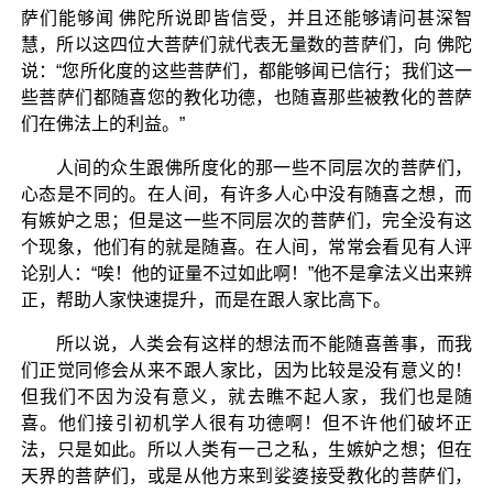
萨们能够闻 佛陀所说即皆信受，并且还能够请问甚深智
慧，所以这四位大菩萨们就代表无量数的菩萨们，向 佛陀
说：“您所化度的这些菩萨们，都能够闻已信行；我们这一
些菩萨们都随喜您的教化功德，也随喜那些被教化的菩萨
们在佛法上的利益。”
人间的众生跟佛所度化的那一些不同层次的菩萨们，
心态是不同的。在人间，有许多人心中没有随喜之想，而
有嫉妒之思；但是这一些不同层次的菩萨们，完全没有这
个现象，他们有的就是随喜。在人间，常常会看见有人评
论别人：“唉！他的证量不过如此啊！”他不是拿法义出来辨
正，帮助人家快速提升，而是在跟人家比高下。
所以说，人类会有这样的想法而不能随喜善事，而我
们正觉同修会从来不跟人家比，因为比较是没有意义的！
但我们不因为没有意义，就去瞧不起人家，我们也是随
喜。他们接引初机学人很有功德啊！但不许他们破坏正
法，只是如此。所以人类有一己之私，生嫉妒之想；但在
天界的菩萨们，或是从他方来到娑婆接受教化的菩萨们，