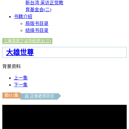
新台湾 采访正觉教
育基金会(二)
书籍介绍
局版书目录
结缘书目录
三乘菩提之法华经讲义(三)
大雄世尊
背景资料
上一集
下一集
第013集
由 正倖老师开示
文字內容