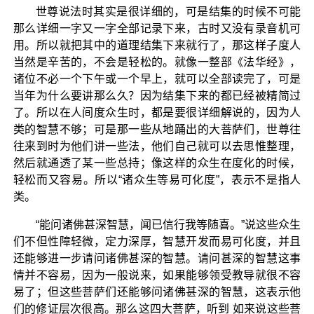
世尊说法时其实是很详细的，可是结集的时候不可能
那么详细一字又一字全部记录下来，古时又没有录音机可
用。所以就把其中的道理结集下来就行了，那这样子度人
当然是辛苦的，不会是轻松的。就像一整部《法华经》，
诸位不必一个下午或一个早上，就可以全部读完了，可是
当年为什么要讲那么久？因为结集下来的都已经被精简过
了。所以在人间度众生时，都是要很详细解说的，因为人
类的智慧不够；可是那一些从地踊出的大菩萨们，世尊往
往来到时为他们讲一些法，他们自己就可以去思惟整理，
然后就通透了某一些总持；像这样的众生在度化的时候，
轻松而又容易。所以“诸众生等易可化度”，表示不是指人
类。
“能问诸佛甚深智慧，闻已信行我等随喜。”说这些众生
们不但性障轻微，定力深厚，智慧开发而易可化度，并且
还能够进一步请问诸佛甚深的智慧。请问甚深的智慧这事
情并不容易，因为一般说来，如果能够领受教导就很不容
易了；但这些菩萨们还能够问诸佛甚深的智慧，这表示他
们的修证层次很高。那么这四大菩萨，听到 如来说这些菩