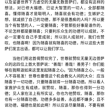
以及娑婆世界下方虚空的无量无数菩萨们，都没有这样的
想法，对已修大福德、已证大智慧的一切人，全部都随
喜。懂得随喜才是聪明人，随喜就会有功德；生嫉妒之
想，就减损了自己的功德，那不是很愚痴的人吗？所以要
当个有智慧的人，一定要随喜；不管那些好事是谁作的，
不论怎样都是要随喜；只要利乐众生的功德可以成就，不
必一定要在自己手里成就；所以别人成就时，我们也赞
叹、也随喜啊！因为随喜就有随喜的功德，所以这些大菩
萨们发言出语，都可以让我们学习。
当他们用这首偈赞叹完了，世尊就赞叹无量无边菩萨
众的这四位上首大菩萨说：“善哉！善哉！善男子！你们能
够在我释迦如来这里发起随喜之心。”因为随喜之心，一般
人不容易发！世尊也要借这个机会教化人间的大众：应当
随喜于一切功德，只要随喜就得一分随喜功德。所以看人
家救护众生有成绩，就赞叹、随喜，那你也得到一分功
德；见人家在法上有所实证，你也为他赞叹、随喜，那你
也有一分随喜功德。功德多多益善，永远都不嫌多；且不
说功德，福德也是如此啊！所以应该尽量随喜，不要有嫉