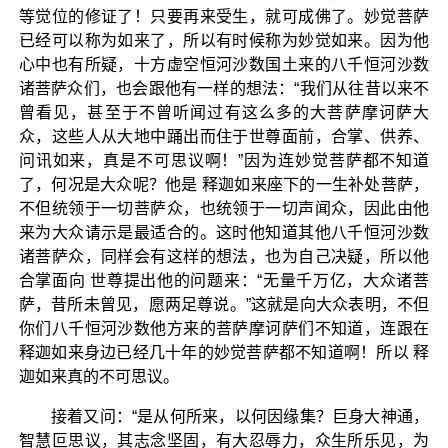
等觉位的修证了！只要再来受生，就可成佛了。妙觉菩萨
已经可以称为如来了，所以有时候称为妙觉如来。因为他
心中也有所疑，十方虚空恒河沙数国土来的八千恒河沙数
诸菩萨众们，也会跟他有一样的想法：“我们从往昔以来不
曾看见，甚至于不曾听闻过有这么多的大菩萨摩诃萨大
众，这些人从大地中踊出而住于世尊面前，合掌、供养、
问讯如来，真是不可思议啊！”因为连妙觉菩萨都不知道
了，何况是大众呢？他是 释迦如来座下的一生补处菩萨，
不但统领于一切菩萨众，也统领于一切声闻众，因此由他
来为大众请示是最适合的。这时他知道其他八千恒河沙数
诸菩萨众，同样会有这样的想法，也为自己决疑，所以他
合掌面向 世尊提出他的问题来：“无量千万亿，大众诸菩
萨，昔所未曾见，愿两足尊说。”这就是向大众表明，不但
你们八千恒河沙数他方来的菩萨摩诃萨们不知道，连跟在
释迦如来身边已经几十年的妙觉菩萨都不知道啊！所以 释
迦如来真的不可思议。
接着又问：“是从何所来，以何因缘集？巨身大神通，
智慧叵思议，其志念坚固，有大忍辱力，众生所乐见，为