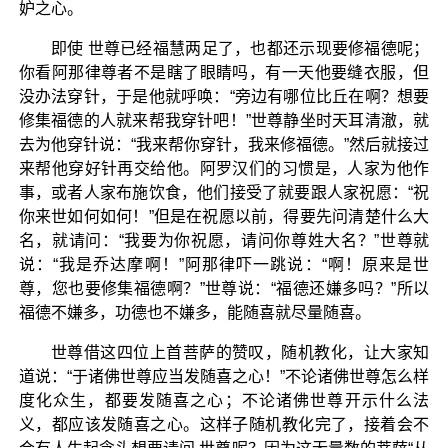
妒之心。
即使 世尊已经福慧两足了，也都还示现要修福德呢；
你看阿那律尊者不是瞎了眼睛吗，有一天他要缝衣服，但
没办法穿针，于是他就呼唤：“旁边有哪位比丘在啊？想要
修集福德的人就来帮我穿针吧！”世尊静坐时天耳清澈，就
去为他穿针说：“我来帮你穿针，我来修福德。”然后就接过
来帮他穿好针再交给他。阿罗汉们的习惯是，人家为他作
事，或者人家布施饮食，他们接受了就要跟人家祝愿：“祝
你来世如何如何！”但是在祝愿以前，得要先问清楚什么大
名，就请问：“我要为你祝愿，请问你尊姓大名？”世尊就
说：“我是乔达摩啊！”阿那律吓一跳说：“啊！原来是世
尊，您也要修集福德啊？”世尊说：“福德还嫌多吗？”所以
福德不嫌多，功德也不嫌多，能随喜就尽量随喜。
世尊借这四位上首菩萨的赞叹，随机教化，让大家知
道说：“于诸佛世尊应当发随喜之心！”不论诸佛世尊怎么样
度化众生，都要发随喜之心；不论诸佛世尊开示什么法
义，都应该发随喜之心。这样子随机教化完了，接着会不