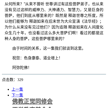
从何所来？”从来不曾听 世尊讲过有这些菩萨弟子，也从来
没有见过这样的威神力、大神通力、智慧力，又是巨身的
菩萨，他们到底从哪里来的？既然是 释迦世尊之所度，所
以他们能够为 释迦如来在后末世为大众宣演《法华经》；
为什么从来没有见过他们？因为追随 释迦如来在人间度化
众生几十年，也没看过这么多大菩萨们啊！看过的都是这
种人身的菩萨，这些菩萨哪里来的？
由于时间的关系，这一集我们就谈到这里。
祝您：色身康泰、道业增上！
阿弥陀佛！
点击数：329
上一集
下一集
佛教正觉同修会