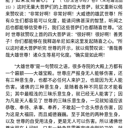
能于如来发随喜心。”】
（《妙法莲华经》卷5〈从地踊出品
这时无量大菩萨们的上首四位大菩萨，就又重新以偈
15〉）
来赞叹说：“非常好啊！非常好啊！大威德的雄武世尊！所
有众生们都容易可以化度，能请问佛甚深的智慧，听闻之
后也都能够信受奉行，我们这些菩萨们也都随喜世尊。”这
时 世尊就赞叹上首的四大菩萨说：“很好啊！很好啊！善男
子！你们都能够在我释迦牟尼如来这里发起随喜之心。”所
以这时诸大菩萨听完 世尊的开示，就以偈赞叹说：“善哉善
哉大雄世尊！诸众生等易可化度。”确实是如此啊！
“大雄世尊”是一句赞叹之语，很多寺院的大殿上方都有
一个匾额——大雄宝殿。世尊庄严报身无人能够伤害，还
有三种意生身，也都不必任何人来护卫，也是因为无人能
伤害。诸佛的三种意生身，是随着各种不同层次才能看
见；其中最粗浅的三昧乐意生身，就已经无人能害了；因
为凡是天人看见了 世尊的三昧乐意生身，一见就知道应该
恭敬、奉侍、承事、奉养，不敢起一个念头想去伤害，因
为这是大福田，而且威德巍巍。至于其他的两种意生身，
以及 世尊的自受用法身，更是无人可以伤害。所以诸佛世