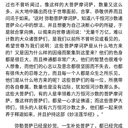
过也不曾听闻过，像这样的大菩萨摩诃萨，数量又这么
多，从大地中踊出而住于世尊面前，合掌、恭敬供养而且
问讯于如来。”这时 弥勒菩萨摩诃萨，知道八千恒河沙数诸
菩萨众心中的想法，并且想要为自己决断心中的所疑，于
是就合掌向佛，以偈来向世尊请问说：“无量千万亿，难以
计数的大众诸菩萨们，是我们以前所不曾听见或看见的，
希望世尊为我们说明：这些菩萨摩诃萨是从什么地方来
的？又是因为什么样的因缘而聚集到这里来？他们的色身
都是很巨大，而且神通都非常广大，他们的智慧也很难令
人想象，而他们的心志以及意念都很坚固而不失去，也都
有很伟大的忍辱之力，而且每一个人都是众生之所乐见，
他们是从什么地方来的呢？这些菩萨们的每一位，所携带
的各自眷属，数量也是没有边际，犹如恒河沙数那么多。
这些大菩萨们，有的人是率领着六万恒河沙数的菩萨摩诃
萨，像这样的菩萨们，都是一心求证佛道；而这些菩萨大
师们，领头的人就有六万恒河沙数之多，他们都一起来供
养于释迦如来，并且护持这部《妙法莲华经》。”
弥勒菩萨已经是妙觉、一生补处菩萨了，都已经完成