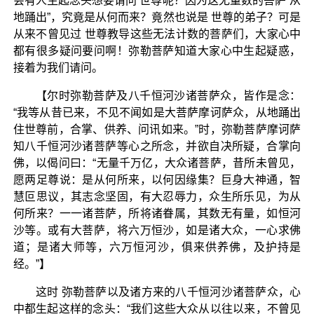
会有人生起念头想要请问 世尊呢？因为这无量数的菩萨“从
地踊出”，究竟是从何而来？竟然也说是 世尊的弟子？可是
从来不曾见过 世尊教导这些无法计数的菩萨们，大家心中
都有很多疑问要问啊！弥勒菩萨知道大家心中生起疑惑，
接着为我们请问。
【尔时弥勒菩萨及八千恒河沙诸菩萨众，皆作是念：
“我等从昔已来，不见不闻如是大菩萨摩诃萨众，从地踊出
住世尊前，合掌、供养、问讯如来。”时，弥勒菩萨摩诃萨
知八千恒河沙诸菩萨等心之所念，并欲自决所疑，合掌向
佛，以偈问曰：“无量千万亿，大众诸菩萨，昔所未曾见，
愿两足尊说：是从何所来，以何因缘集？巨身大神通，智
慧叵思议，其志念坚固，有大忍辱力，众生所乐见，为从
何所来？一一诸菩萨，所将诸眷属，其数无有量，如恒河
沙等。或有大菩萨，将六万恒沙，如是诸大众，一心求佛
道；是诸大师等，六万恒河沙，俱来供养佛，及护持是
经。”】
这时 弥勒菩萨以及诸方来的八千恒河沙诸菩萨众，心
中都生起这样的念头：“我们这些大众从以往以来，不曾见