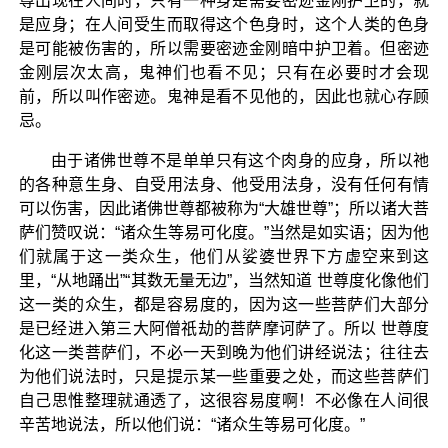
尊出现在人间时，只有一种身是需要密迹金刚护卫的，就
是应身；在人间受生而取得这个色身时，这个人类的色身
是可能被伤害的，所以需要密迹金刚暗中护卫着。但密迹
金刚层次太高，鬼神们也看不见；只有在必要时才会现
前，所以叫作密迹。鬼神是看不见他的，因此也就心存顾
忌。
由于诸佛世尊不是单单只有这个肉身的应身，所以祂
的各种意生身、自受用法身、他受用法身，没有任何有情
可以伤害，因此诸佛世尊都被称为“大雄世尊”；所以诸大菩
萨们赞叹说：“诸众生等易可化度。”当然是如实语；因为他
们就属于这一类众生，他们从娑婆世界下方虚空来到这
里，“从地踊出”“其数无量无边”，当然知道 世尊度化像他们
这一类的众生，都是容易度的，因为这一些菩萨们大部分
是已经进入第三大阿僧祇劫的菩萨摩诃萨了。所以 世尊度
化这一类菩萨们，不必一天到晚为他们讲经说法；往往去
为他们说法时，只是提示某一些重要之处，而这些菩萨们
自己思惟整理就通透了，这很容易度啊！不必像在人间很
辛苦地说法，所以他们说：“诸众生等易可化度。”