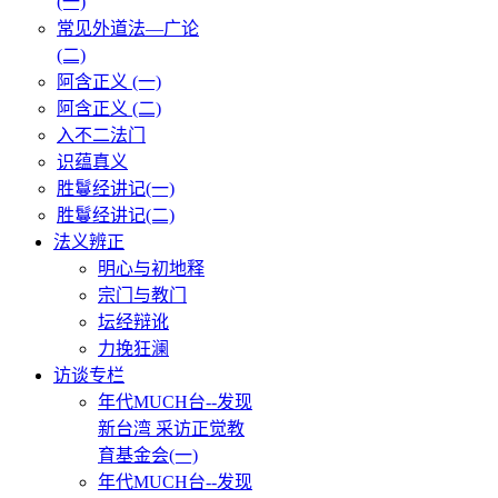
(一)
常见外道法—广论
(二)
阿含正义 (一)
阿含正义 (二)
入不二法门
识蕴真义
胜鬘经讲记(一)
胜鬘经讲记(二)
法义辨正
明心与初地释
宗门与教门
坛经辩讹
力挽狂澜
访谈专栏
年代MUCH台--发现
新台湾 采访正觉教
育基金会(一)
年代MUCH台--发现