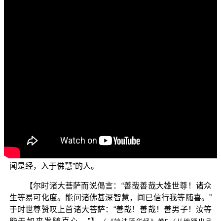
各位菩萨：阿弥陀佛！
欢迎收看“三乘菩提之法华经讲义”节目。今天我们要依
圣 平实导师的《法华经讲义》内容来说。
我们接续经文：“入于佛慧”就是说，实证“此经”以后，
把《金刚经》请出来一读就知道说：“果然无断无灭，果然
真实，果然无异。”这样才能算是入于佛慧。否则，纵使是
证得二乘极果，成为三明六通大阿罗汉，仍然尚未入于佛
慧。依照这样来度众生，而众生都“入于佛慧”时，就不辛
苦！不疲倦！像这样的众生易化否？易化。这样子以意生
身去度化众生时，有病有恼否？无病亦无恼。能够这样来
认知、来理解、来思惟《法华经》的真义，才能够说是“得
闻是经，入于佛慧”的人。
【尔时诸大菩萨而说偈言：“善哉善哉大雄世尊！诸众
生等易可化度。能问诸佛甚深智慧，闻已信行我等随喜。”
于时世尊赞叹上首诸大菩萨：“善哉！善哉！善男子！汝等