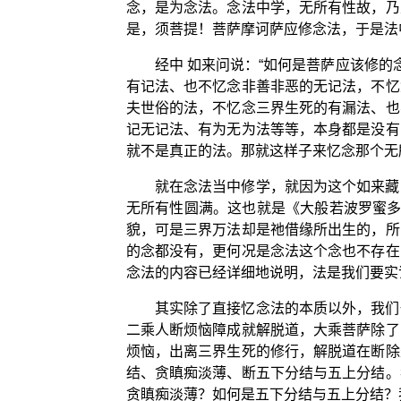
念，是为念法。念法中学，无所有性故，乃
是，须菩提！菩萨摩诃萨应修念法，于是法
经中 如来问说：“如何是菩萨应该修
有记法、也不忆念非善非恶的无记法，不忆
夫世俗的法，不忆念三界生死的有漏法、也
记无记法、有为无为法等等，本身都是没有
就不是真正的法。那就这样子来忆念那个无
就在念法当中修学，就因为这个如来藏
无所有性圆满。这也就是《大般若波罗蜜多
貌，可是三界万法却是祂借缘所出生的，所
的念都没有，更何况是念法这个念也不存在
念法的内容已经详细地说明，法是我们要实
其实除了直接忆念法的本质以外，我们
二乘人断烦恼障成就解脱道，大乘菩萨除了
烦恼，出离三界生死的修行，解脱道在断除
结、贪瞋痴淡薄、断五下分结与五上分结。
贪瞋痴淡薄？如何是五下分结与五上分结？