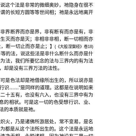
是说这个法是非常的微细奥妙，祂隐身在很不
所谓的长短方圆等等世间相；祂是永远地离开
，非界断界而亦是界，非有断有而亦是有，非
离生灭而亦是灭；非相非非相，断一切相而亦
止，断一切止而亦是止；】
(《大般涅槃经》卷18)
等等的法，说这些法是非什么断什么而亦是什
有为法，我们所要忆念的法与三界内的有为法
，却是没有三界万法的法性。
；可是色法却是祂借缘所出生的，所以说亦是
行识……”是同样的道理。这都是在说明如来
有二十五有，也没有六入，也没有三界中有为
息的相状。可是这一切的色受想行识、业、
法的本质就是祂。
死炽火，乃是诸佛所游居处，常不变易，是名
因为都是从这个法所出生的。这个法是永远地