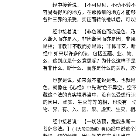
经中接着说：【不可见见，不动不转不
容易看得见的地方，在那微细的地方才能够
各种三界的乐受，实证而转依祂以后，可以
经中接着说：【非色断色而亦是色，乃
入断入而亦是入；非因断因而亦是因，非果
是相；非教非不教而亦是师；非怖非安，断
经中 如来以许多的法，包括五蕴、业、物
么，这到底是什么意思呢？为什么这样子是
有非什么、断什么、而亦是什么的关系，这
也就是说，如来藏不能说是色，也就是
色。就像在《心经》中先说“色不异空，空
藏这个法的真实境界当中，没有色受想行识
的因果、虚实、生灭等等的相，也没有一
物、界、有、入、因、果、虚实、生灭、相
经中接着说：【一切法顶，悉能永断一
菩萨念法。】
经中说这个
(《大般涅槃经》卷18)