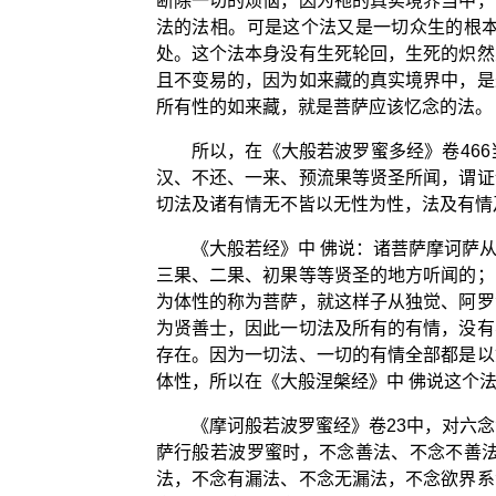
断除一切的烦恼，因为祂的真实境界当中，
法的法相。可是这个法又是一切众生的根
处。这个法本身没有生死轮回，生死的炽然
且不变易的，因为如来藏的真实境界中，是
所有性的如来藏，就是菩萨应该忆念的法。
所以，在《大般若波罗蜜多经》卷46
汉、不还、一来、预流果等贤圣所闻，谓证
切法及诸有情无不皆以无性为性，法及有情
《大般若经》中 佛说：诸菩萨摩诃萨
三果、二果、初果等等贤圣的地方听闻的；
为体性的称为菩萨，就这样子从独觉、阿罗
为贤善士，因此一切法及所有的有情，没有
存在。因为一切法、一切的有情全部都是以
体性，所以在《大般涅槃经》中 佛说这个法
《摩诃般若波罗蜜经》卷23中，对六
萨行般若波罗蜜时，不念善法、不念不善
法，不念有漏法、不念无漏法，不念欲界系