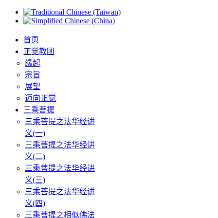
首页
正觉教团
缘起
宗旨
展望
迈向正觉
三乘菩提
三乘菩提之法华经讲
义(一)
三乘菩提之法华经讲
义(二)
三乘菩提之法华经讲
义(三)
三乘菩提之法华经讲
义(四)
三乘菩提之相似佛法