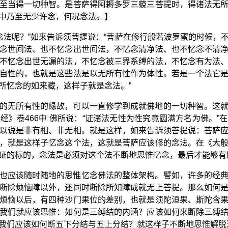
至当得一切种智。是菩萨得阿耨多罗三藐三菩提时，得诸法无
中乃至无少许念，何况念法。】
的念法呢？”如来告诉须菩提说：“菩萨在修行般若波罗蜜的时候，
念世间法、也不忆念出世间法，不忆念清净法、也不忆念不清
不忆念出世无漏的法，不忆念被三界系缚的法，不忆念有为法
自性的，也就是这些法是以无所有性作为体性。若是一个法它
所忆念的如来藏，这样子就是念法。”
的无所有性的缘故，可以一直修学到成就佛地的一切种智。这
经》卷466中 佛所说：“证诸法无性为性究竟圆满方名为佛。”
以说是非有相、非无相。就是这样，如来告诉须菩提说：菩萨
，就是这样子忆念这个法，这就是菩萨应该修的念法。在《大
证的标的，念法是必须对这个法不断地思惟忆念，最后才能够有
也应该随时随地的思惟忆念佛法的整体架构。譬如，许多的经
断除烦恼障以外，还同时断除所知障成就无上菩提。那么如何
烦恼以后，有四种沙门果位的差别，也就是须陀洹果、斯陀含
我们就应该思惟：如何是三缚结的内涵？应该如何来断除三缚
我们应该如何断五下分结与五上分结？就这样子不断地思惟解脱