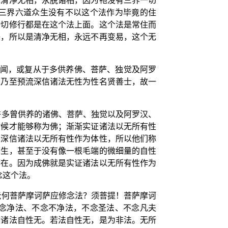
祂清净无相，永脱诸相，因为祂没有三界一切
三界六道众生没有不以这个法作为毕竟的住
一切修行都是在这个法上面。这个法是常住而
净，所以是清净无相，永远不再变易，这个无
佛闻，或复从于多供养佛、菩萨、独觉及阿罗
，乃至预流深信诸法无性为性名贤善士，故一
许多曾供养的诸佛、菩萨、独觉以及阿罗汉、
时候才能够称为佛；渐渐实证诸法以无所有性
们深信诸法以无所有性作为体性，所以他们称
众生，甚至于没有像一根毛端的微细量的自性
存在。因为成佛就是实证诸法以无所有性作为
念这个法。
云何菩萨摩诃萨应修念法？须菩提！菩萨摩诃
念净法、不念不净法，不念圣法、不念凡夫
是诸法自性无。若法自性无，是为非法。无所