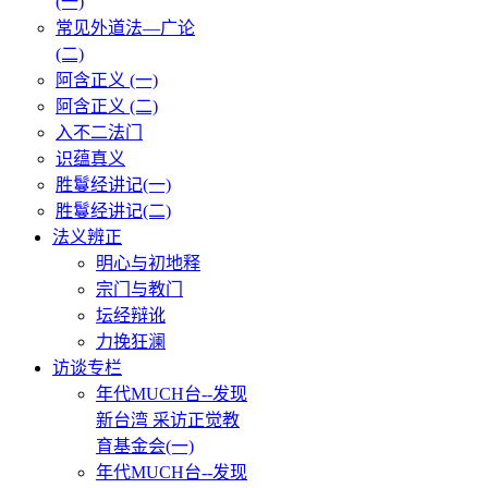
(一)
常见外道法—广论
(二)
阿含正义 (一)
阿含正义 (二)
入不二法门
识蕴真义
胜鬘经讲记(一)
胜鬘经讲记(二)
法义辨正
明心与初地释
宗门与教门
坛经辩讹
力挽狂澜
访谈专栏
年代MUCH台--发现
新台湾 采访正觉教
育基金会(一)
年代MUCH台--发现