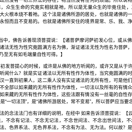
既然没有一切三界法的存在，祂当然没有任何的烦恼。所以说
本，众生生命的究竟实相就是祂，所以是无量众生的毕竟住处，
大火根本烧不着祂。这个法是诸佛所游的居处，也就是诸佛的
永恒而且不变易的。也就是诸佛所安住的境界是常、乐、我、
6当中，佛告诉善现须菩提说：【诸菩萨摩诃萨初发心位，或从
诸法无性为性究竟圆满方名为佛，渐证诸法无性为性名为菩萨
乃至无有如毛端量自性可得。】
从初发菩提心的时候，或许是从佛的地方听闻的，或许又是从于
听闻什么？就是实证诸法以无所有性作为体性，当究竟圆满的
汉一直到初果人，这二乘人没有实证诸法的无所有性，可是他
不全部以如来藏的无所有性作为体性，一切法以及所有的有情
如来藏的无所有性作为体性，这些法跟有情没有一丝毫的自性
是“一切法顶”，是“诸佛所游居处，常不变易”，所以菩萨应当要
念法的念法法门也有详细的说明，在经中 如来告诉须菩提说：【
法，不念有记法、不念无记法，不念世间法、不念出世间法，不
法、色界系法、无色界系法，不念有为法、无为法。何以故？