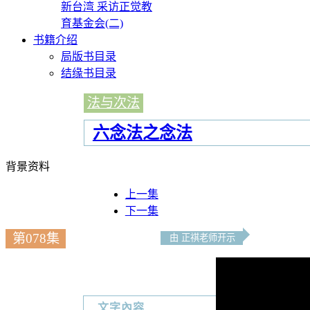
新台湾 采访正觉教
育基金会(二)
书籍介绍
局版书目录
结缘书目录
法与次法
六念法之念法
背景资料
上一集
下一集
第078集
由 正祺老师开示
文字內容