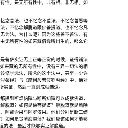
所有性。是无所有性中，非有相、非无相。如
不忆念善法、也不忆念不善法，不忆念善恶等
净法，不忆念解脱道跟佛菩提道、也不忆念凡
、无为法。为什么呢？因为这些善不善法、有
是由无所有性的如来藏借缘所出生的，那么它
就是菩萨实证无上正等正觉的时候，证得诸法
在如来藏的无所有性中，没有三界一切法的相
应该修学念法，所念的这个法中，甚至一少许
般涅槃经》与《摩诃般若波罗蜜经》中，佛对
所实证，然后一直到成就佛道。
典都提到断烦恼障与断所知障可以成就佛道，
是解脱道？如何是佛菩提道？解脱道就是断除
果、阿那含果与阿罗汉果。他们分别是断三缚
结？如何是贪瞋痴淡薄？我们应该如何才能够
道的法，最后才能够实证解脱道。