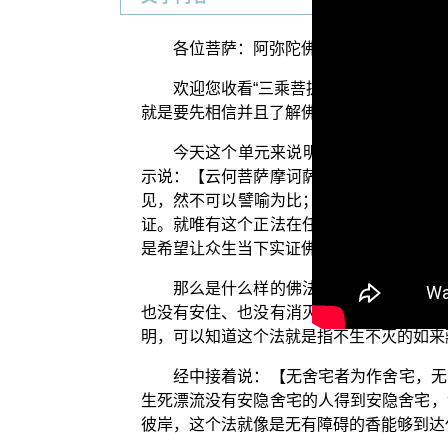
各位菩萨：阿弥陀佛！
欢迎您收看“三乘菩提之法与次法”，
就是要先相信并且了解佛法的真实义理，然
今天这个单元来说明“念法”，也就是
示说：【云何菩萨摩诃萨念法？善男子！菩
见，然不可以譬喻为比；】
(《大般涅槃经》卷1
证。就唯有这个正法在任何的时刻，能够让
是希望让众生当下实证佛法的。
那么是什么样的佛法呢？经中接着说：
也没有安住、也没有消灭的时候，祂从来没
明，可以知道这个法就是指不生不灭的如来
经中接着说：【无舍宅者为作舍宅，无
生死漂流没有安隐舍宅的人得到安隐舍宅，
彼岸，这个法就像是无有障碍的香能够到达