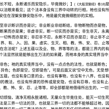
长不短，永断诸乐而安隐乐，毕竟微妙；】
(《大般涅槃经》卷18)
以法眼来看见；这个法本身没有三界中动转的行相，祂也没有
安住在涅槃安静安隐乐中，祂是最究竟微细胜妙的实相。
至非识断识而亦是识；非业断业非结断结，非物断物而亦是物
断果而亦是果；非虚非实，断一切实而亦是实；非生非灭，永
一切怖而亦是安；非忍非不忍，永断不忍而亦是忍；非止非不
、界、有、入、因、果、虚实、生灭、相、教、怖、安、忍、止
在念法呢？上述五蕴以及业、物、界等等的法，都是三界内的
个法显然就是能够出生万法的如来藏，而祂本身的真实境界当中
非色；祂的真实境界当中，没有一点点色的法性，也就是断色
不异色；色即是空，空即是色”，可是后面又说“空中无色，无受想
五蕴，也没有身口意的业，也没有事物，也没有十八界，也没
切的教法，也没有所谓的恐怖或是安隐，也没有忍辱，也没有止
、教、怖、安、忍、止等等，却全部都是祂借缘所出生的，一切
切烦恼，清净无相永脱诸相，无量众生毕竟住处，能灭一切生
法是三界一切法的顶，也就是三界一切的法都不能够超过祂，