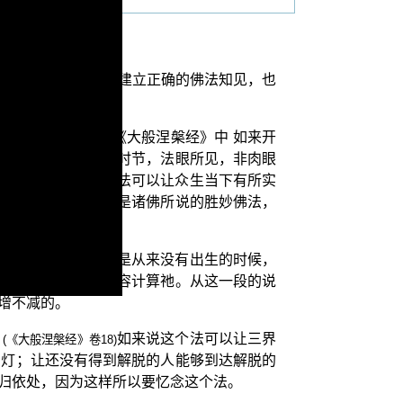
念法之前，应该要先建立正确的佛法知见，也
”这个法门呢？在《大般涅槃经》中 如来开
在果。唯此正法无有时节，法眼所见，非肉眼
上的，因为佛所说的法可以让众生当下有所实
为比量推知的。也就是诸佛所说的胜妙佛法，
如来说这个法是从来没有出生的时候，
卷18)
三界世间的数量来形容计算祂。从这一段的说
增不减的。
】
如来说这个法可以让三界
(《大般涅槃经》卷18)
明灯；让还没有得到解脱的人能够到达解脱的
归依处，因为这样所以要忆念这个法。