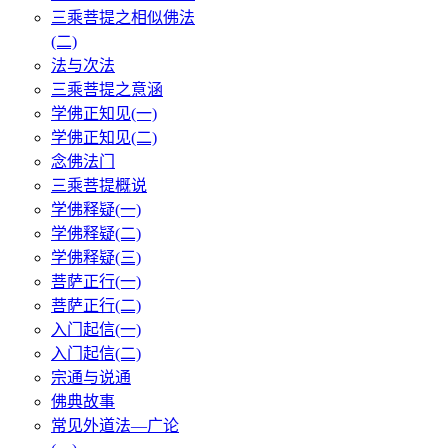
三乘菩提之相似佛法
(二)
法与次法
三乘菩提之意涵
学佛正知见(一)
学佛正知见(二)
念佛法门
三乘菩提概说
学佛释疑(一)
学佛释疑(二)
学佛释疑(三)
菩萨正行(一)
菩萨正行(二)
入门起信(一)
入门起信(二)
宗通与说通
佛典故事
常见外道法—广论