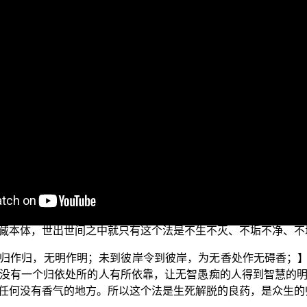
今天我们继续来说明六念法的“念法”。在上一个单元提到：修学六
后开始修学六念法，最后才能够实证佛法的真实义。
我们要忆念佛法殊胜的利益跟功德。那么我们要怎么样来修学“念法
萨摩诃萨思惟诸佛所可说法最妙最上，因是法故能令众生得现
如来开示说：大菩萨们应该思惟诸佛所说的法是最为胜妙无
8)
菩萨以清净的法眼实证，而不是肉眼所看见，也不是以譬喻作
【不生不出，不住不灭，不始不终，无为无数；】
(《大般涅槃经》
有开始，也没有结束的时候，祂不是三界有为法，所以不能以
藏本体，世出世间之中就只有这个法是不生不灭、不垢不净、不
归作归，无明作明；未到彼岸令到彼岸，为无香处作无碍香；
没有一个归依处所的人有所依靠，让无智愚痴的人得到智慧的
任何没有香气的地方。所以这个法是生死解脱的良药，是众生的