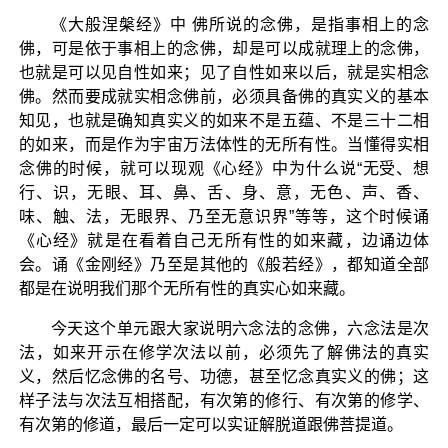
《大般涅槃经》中 佛所说的念佛，是指事相上的念
佛，可是依于事相上的念佛，却是可以成就理上的念佛，
也就是可以见自性如来；见了自性如来以后，就是实相念
佛。然而要成就实相念佛前，必须具备佛的真实义的基本
知见，也就是确知真实义的如来不是五蕴、不是三十二相
的如来，而是作为宇宙万法体性的无所有性。当懂得实相
念佛的时候，就可以现观《心经》中为什么说“无受、想
行、识，无眼、耳、鼻、舌、身、意，无色、声、香、
味、触、法，无眼界、乃至无意识界”等等，这个时候诵
《心经》就是在看着自己无所有性的如来藏，边诵边体
会。诵《金刚经》乃至是其他的《般若经》，都知道全部
都是在说明我们那个无所有性的真实心如来藏。
今天这个单元跟大家说明六念法的念佛，六念法是次
法，如来开示在修学次法以前，必须先了解佛法的真实
义，然后忆念佛的名号、功德，甚至忆念真实义的佛；这
样子法与次法互相搭配，有次第的修行、有次第的修学、
有次第的修道，最后一定可以实证解脱道跟佛菩提道。