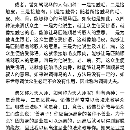
或者，譬如驾驭马的人有四种：一是接触毛，二是接
触皮，三是接触肉，四是接触骨；随着所接触马的毛、
皮、肉、骨，能够称心的驾驭马匹。如来也是如此，以四
种法来调伏众生：一是为他说生，就让众生信受佛语，就
像接触它的毛，能够让马匹随顺着驾驭人的意思。二是为
他说生跟老，这众生便信受佛语，这就像触毛皮，能够让
马匹随顺着驾驭人的意思。三是为他说生及以老、病，这
众生便信受佛语，这就像接触毛皮跟肉，能够让马匹随顺
着驾驭人的意思。四是为他说生、老、病、死，这众生便
信受佛语，这就像接触毛皮肉骨，就能够让马匹随顺着驾
驭人的意思。如来说调御马的人，方法是没有一定的，如
来世尊调伏众生必定不会没有作用，因此称为调御丈夫。
佛又称为天人师，如何称为天人师呢？师有两种：一
是善教导，二是恶教导。诸佛菩萨常常以善法来教导众
生。哪些善法呢？就是身、口、意善。诸佛菩萨教导诸众
生而这么说：“善男子！你应当远离身的各种不善业。为什
么？因为身的恶业是可以远离的，远离后就可以得到解脱
的缘故，因此我以远离这恶业的法来教导你。如果恶业是