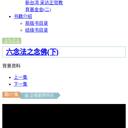
新台湾 采访正觉教
育基金会(二)
书籍介绍
局版书目录
结缘书目录
法与次法
六念法之念佛(下)
背景资料
上一集
下一集
第077集
由 正祺老师开示
文字內容