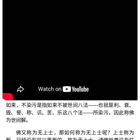
各位菩萨：阿弥陀佛！
欢迎您收看“三乘菩提之法与次法”单元，这个单元我们
继续来说明《大般涅槃经》六念法的念佛法门。
在《大般涅槃经》中 佛说：佛又称为世间解，那如何
是世间解呢？如来说世间就是五阴，解就是知，诸佛世尊
确实了知五阴，因此称为世间解。世间也称为五欲，解称
为不著，不著于世间五欲的缘故，称为世间解。或者说东
西南北、四维上下十方无量阿僧祇世界，一切声闻、缘觉
不了知、不看见、不理解，然而诸佛全部了知、全部看
见、全部理解，因此称为世间解。有人说世间称为莲花，
解称为不染污，如来说这是世间的道理；应该说莲花即是
如来，不染污是指如来不被世间八法——也就是利、衰、
毁、誉、称、讥、苦、乐这八个法——所染污，因此称佛
为世间解。
佛又称为无上士，那如何称为无上士呢？上士称为