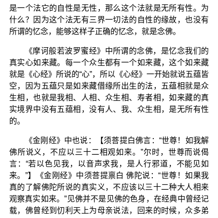
是一个法它的自性是无性，那么这个法就是无所有性。为
什么？因为这个法无有三界一切法的自性的缘故，也没有
所谓的忆念，能够这样子正确的忆念，就是念佛。
《摩诃般若波罗蜜经》中所谓的念佛，是忆念我们的
真实心如来藏。每一个众生都有一个如来藏，这个如来藏
就是《心经》所说的“心”，所以《心经》一开始就说五蕴皆
空，因为五蕴只是如来藏借缘所出生的法，五蕴相就是众
生相，也就是我相、人相、众生相、寿者相，如来藏的真
实境界中没有五蕴相，没有人、我、众生相，是无所有性
的。
《金刚经》中也说：【须菩提白佛言：“世尊！如我解
佛所说义，不应以三十二相观如来。”尔时，世尊而说偈
言：“若以色见我，以音声求我，是人行邪道，不能见如
来。”】《金刚经》中须菩提禀白 佛陀说：“世尊！如果我
真的了解佛陀所说的真实义，不应该以三十二种大人相来
观察真实如来。”见佛并不是见佛的色身，在经典中曾经记
载，佛曾经到忉利天上为母亲说法，回来的时候，众多弟