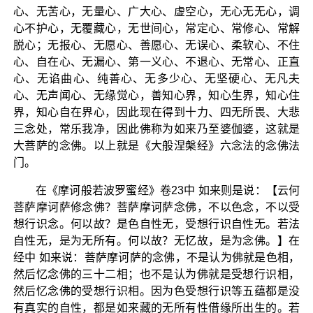
心、无苦心，无量心、广大心、虚空心，无心无无心，调
心不护心，无覆藏心，无世间心，常定心、常修心、常解
脱心；无报心、无愿心、善愿心、无误心、柔软心、不住
心、自在心、无漏心、第一义心、不退心、无常心、正直
心、无谄曲心、纯善心、无多少心、无坚硬心、无凡夫
心、无声闻心、无缘觉心，善知心界，知心生界，知心住
界，知心自在界心，因此现在得到十力、四无所畏、大悲
三念处，常乐我净，因此佛称为如来乃至婆伽婆，这就是
大菩萨的念佛。以上就是《大般涅槃经》六念法的念佛法
门。
在《摩诃般若波罗蜜经》卷23中 如来则是说：【云何
菩萨摩诃萨修念佛？菩萨摩诃萨念佛，不以色念，不以受
想行识念。何以故？是色自性无，受想行识自性无。若法
自性无，是为无所有。何以故？无忆故，是为念佛。】在
经中 如来说：菩萨摩诃萨的念佛，不是认为佛就是色相，
然后忆念佛的三十二相；也不是认为佛就是受想行识相，
然后忆念佛的受想行识相。因为色受想行识等五蕴都是没
有真实的自性，都是如来藏的无所有性借缘所出生的。若