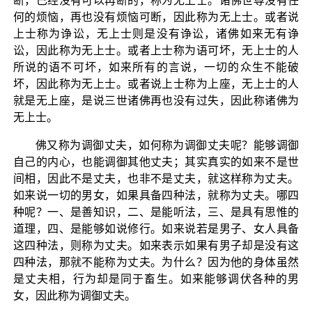
断，已经没有可以再断的，称为无上士。诸佛世尊没有任
何的烦恼，再也没有烦恼可断，因此称为无上士。或者说
上士称为诤讼，无上士则是没有诤讼，诸佛如来无有诤
讼，因此称为无上士。或者上士称为语可坏，无上士的人
所说的语不可坏，如来所有的言说，一切的众生不能破
坏，因此称为无上士。或者说上士称为上座，无上士的人
就是无上座，是说三世诸佛再也没有过失，因此称诸佛为
无上士。
佛又称为调御丈夫，如何称为调御丈夫呢？能够调御
自己的内心，也能调御其他丈夫；其实真实的如来不是世
间相，因此不是丈夫，也非不是丈夫，就这样称为丈夫。
如来说一切的男女，如果具备四种法，就称为丈夫。哪四
种呢？一、是善知识，二、是能听法，三、是具有思惟的
道理，四、是能够如说修行。如来说若是男子、女人具备
这四种法，则称为丈夫。如来表示如果有男子却是没有这
四种法，那就不能称为丈夫。为什么？因为他的身体虽然
是丈夫相，行为却是同于畜生。如来能够调伏各种的男
女，因此称为调御丈夫。