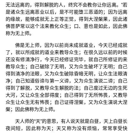
无法远离的，得到解脱的人，终究不会教你让你远离。”若
是诸众生远离恶业以后，是不可能堕三恶道的；因为远离
的缘故，能够成就无上正等正觉，得到大涅槃果，因此诸
佛菩萨常以这个法来教化众生；口、意也是如此，因此佛
称为无上师。
佛是无上师，因为以前尚未成就道业，今天已经成就
了，就以所成就的道业来教导众生；在很久远以前的时候
还没有修清净行，今天已经修证完毕，就自己所修证的来
教导众生；自己破除了无明，又为众生破坏了无明；自己
得到清净的法眼，又为众生破除昏暗无明，让众生法眼清
净；自己知道俗谛与第一义谛，又为众生演说二谛；自己
得到了解脱，又教导众生解脱的法；自己度过无边的生死
大河，又让众生全部得度；自己得到了无所怖畏，又教导
众生让众生无有怖畏；自己证得涅槃，又为众生演说大涅
槃；因此佛称为无上师。
天人师的“天”的意思，有人说天就是白昼，天上白昼长
夜间短，因此称为天；天又称为没有烦恼，常常享受快