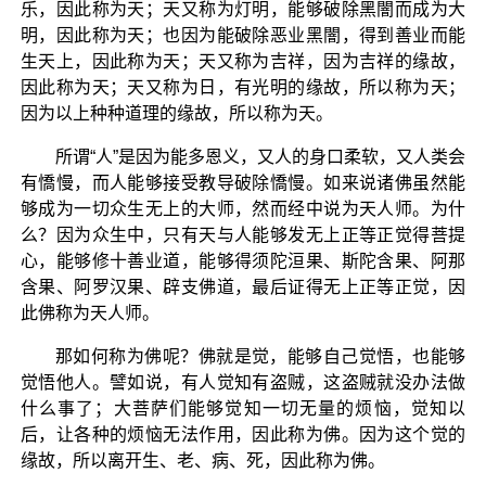
乐，因此称为天；天又称为灯明，能够破除黑闇而成为大
明，因此称为天；也因为能破除恶业黑闇，得到善业而能
生天上，因此称为天；天又称为吉祥，因为吉祥的缘故，
因此称为天；天又称为日，有光明的缘故，所以称为天；
因为以上种种道理的缘故，所以称为天。
所谓“人”是因为能多恩义，又人的身口柔软，又人类会
有憍慢，而人能够接受教导破除憍慢。如来说诸佛虽然能
够成为一切众生无上的大师，然而经中说为天人师。为什
么？因为众生中，只有天与人能够发无上正等正觉得菩提
心，能够修十善业道，能够得须陀洹果、斯陀含果、阿那
含果、阿罗汉果、辟支佛道，最后证得无上正等正觉，因
此佛称为天人师。
那如何称为佛呢？佛就是觉，能够自己觉悟，也能够
觉悟他人。譬如说，有人觉知有盗贼，这盗贼就没办法做
什么事了；大菩萨们能够觉知一切无量的烦恼，觉知以
后，让各种的烦恼无法作用，因此称为佛。因为这个觉的
缘故，所以离开生、老、病、死，因此称为佛。