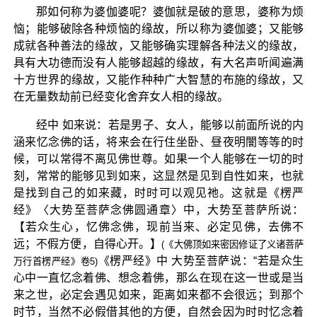
那如何称为婆伽婆呢？婆伽就是破的意思，婆称为烦
恼；能够破除各种烦恼的缘故，所以称为婆伽婆；又能够
成就各种善法的缘故，又能够确实理解各种法义的缘故，
具有大功德而没有人能够超越的缘故，有大名声听闻遍满
十方世界的缘故，又能作种种广大智慧的布施的缘故，又
在无量数劫前已经变化舍弃女人相的缘故。
经中 如来说：若是男子、女人，能够以前面所说的内
涵来忆念佛的话，将来会在行住坐卧、昼夜明闇等等的时
候，可以常得不离见佛世尊。如果一个人能够在一切的时
刻，常常的能够见到如来，这显然是见到自性如来，也就
是找到自己的如来藏，时时可以观见祂。这就是《楞严
经》〈大势至菩萨念佛圆通章〉中，大势至菩萨所说：
【若众生心，忆佛念佛，现前当来、必定见佛，去佛不
远；不假方便，自得心开。】
(《大佛顶如来密因修证了义诸菩萨
《楞严经》中 大势至菩萨说：“若是众生
万行首楞严经》卷5)
心中一直忆念着佛、想念着佛，那么在现在这一世或是当
来之世，必定会遇见如来，距离如来都不会很远；到那个
时节，当然不必假借其他的方便，自然会因为时时忆念着