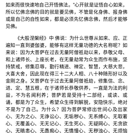
如来而很快速地自己开悟佛法。”心开就是证悟自心如来，
所以忆佛念佛的目的就是要见佛，不管是化身佛、报身佛
或是自己的自性如来，都是必须先忆佛念佛，然后才能够
见佛。
《大般涅槃经》中 佛说：为什么世尊从如来、应、正
遍知一直到婆伽婆，能够有这样无量功德的大名称呢？如
来说：因为大菩萨在过去无量阿僧祇劫以来，恭敬父母、
和上诸师长、上座长老，在无量劫常为众生而作布施，坚
持禁戒，修集忍辱，勤行精进、禅定、智慧，大慈大悲，
大喜大舍，因此现在得三十二大人相、八十种随形好以及
金刚之身。又菩萨在于过去无量阿僧祇劫，修集信、念、
进、定、慧五根，在于诸师长恭敬供养，一直是为法的利
益，不为名闻利养；菩萨若是受持十二部经，或读、或
诵，都是为了众生，希望众生得到解脱，安隐快乐，绝对
不是为了自己。为什么？因为菩萨常修出世间心及出家
心、无为之心、无诤讼心、无垢秽心、无系缚心、无取著
心、无覆盖心、无无记心、无生死心、无疑网心、无贪欲
心、无瞋恚心、无愚痴心、无憍慢心、无秽浊心、无烦恼