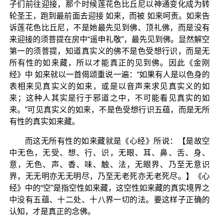
子们前往迎接，那个时候莲花色比丘尼以神通变化成为转
轮圣王，跑到最前面去迎接 如来，而被 如来呵责。如来告
诉莲花色比丘尼，不是她最先见到佛、顶礼佛，而是没有
来迎接的须菩提在房中“遥申礼敬”，最先见到佛。显然解空
第一的须菩提，知道真实义的佛不是色受想行识，而是无
所有性的如来藏，所以才能真正的见到佛。因此《金刚
经》中 如来就以一首偈颂重说一遍：“如果有人是以色身的
表相来见真实义的如来，或是以音声来求见真实义的如
来；这种人其实是行于邪道之中，不可能看见真实的如
来。”可见真实义的如来，不是色受想行识五蕴，而是无所
有性的真实如来藏。
而这无所有性的如来藏就是《心经》所说：【是故空
中无色，无受、想、行、识，无眼、耳、鼻、舌、身、
意，无色、声、香、味、触、法，无眼界、乃至无意识
界，无无明亦无无明尽，乃至无老死亦无老死尽。】《心
经》中的“空”是指空性如来藏，这空性如来藏的真实境界之
中没有五蕴、十二处、十八界一切的法。要这样子正确的
认知，才是真正的念佛。