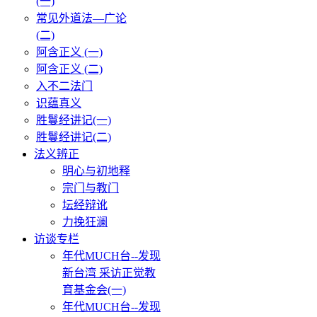
(一)
常见外道法—广论
(二)
阿含正义 (一)
阿含正义 (二)
入不二法门
识蕴真义
胜鬘经讲记(一)
胜鬘经讲记(二)
法义辨正
明心与初地释
宗门与教门
坛经辩讹
力挽狂澜
访谈专栏
年代MUCH台--发现
新台湾 采访正觉教
育基金会(一)
年代MUCH台--发现