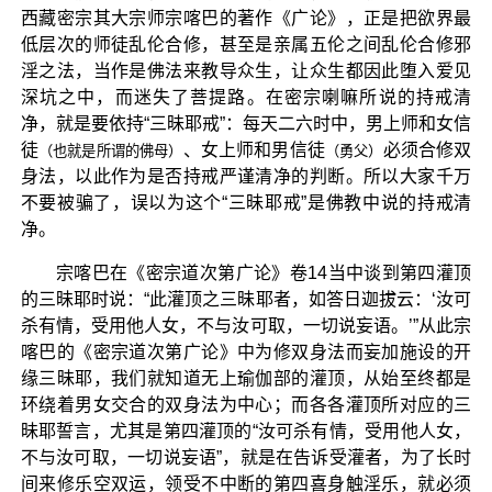
西藏密宗其大宗师宗喀巴的著作《广论》，正是把欲界最
低层次的师徒乱伦合修，甚至是亲属五伦之间乱伦合修邪
淫之法，当作是佛法来教导众生，让众生都因此堕入爱见
深坑之中，而迷失了菩提路。在密宗喇嘛所说的持戒清
净，就是要依持“三昧耶戒”：每天二六时中，男上师和女信
徒
、女上师和男信徒
必须合修双
（也就是所谓的佛母）
（勇父）
身法，以此作为是否持戒严谨清净的判断。所以大家千万
不要被骗了，误以为这个“三昧耶戒”是佛教中说的持戒清
净。
宗喀巴在《密宗道次第广论》卷14当中谈到第四灌顶
的三昧耶时说：“此灌顶之三昧耶者，如答日迦拔云：‘汝可
杀有情，受用他人女，不与汝可取，一切说妄语。’”从此宗
喀巴的《密宗道次第广论》中为修双身法而妄加施设的开
缘三昧耶，我们就知道无上瑜伽部的灌顶，从始至终都是
环绕着男女交合的双身法为中心；而各各灌顶所对应的三
昧耶誓言，尤其是第四灌顶的“汝可杀有情，受用他人女，
不与汝可取，一切说妄语”，就是在告诉受灌者，为了长时
间来修乐空双运，领受不中断的第四喜身触淫乐，就必须