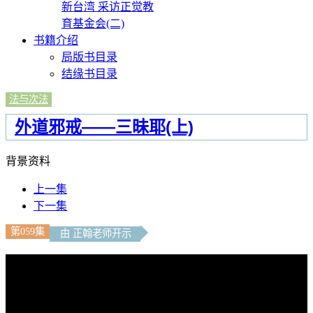
新台湾 采访正觉教
育基金会(二)
书籍介绍
局版书目录
结缘书目录
法与次法
外道邪戒——三昧耶(上)
背景资料
上一集
下一集
第059集
由 正翰老师开示
文字內容