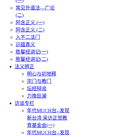
(一)
常见外道法—广论
(二)
阿含正义 (一)
阿含正义 (二)
入不二法门
识蕴真义
胜鬘经讲记(一)
胜鬘经讲记(二)
法义辨正
明心与初地释
宗门与教门
坛经辩讹
力挽狂澜
访谈专栏
年代MUCH台--发现
新台湾 采访正觉教
育基金会(一)
年代MUCH台--发现