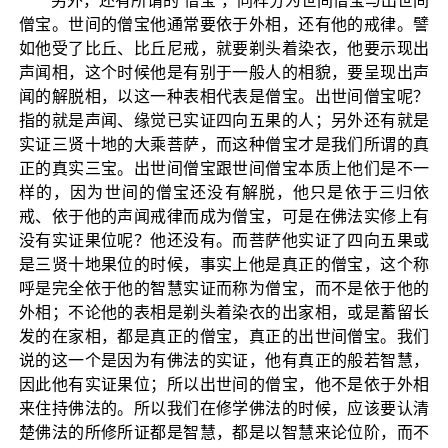
另外，还有所谓的“僧宝”，同样分为世间僧宝与出世间
僧宝。世间的僧宝他通常要依于外相，还有他的戒律。譬
如他受了比丘、比丘尼戒，就要剃头着染衣，他要示现出
声闻相，这个时候他是有别于一般人的相貌，要呈现出声
闻的解脱相，以这一种表相代表是僧宝。出世间僧宝呢？
指的就是声闻、缘觉已实证四向五果的人；另外还有就是
实证三贤十地的大乘菩萨，而这种僧宝才是我们所谓的真
正的真实三宝。出世间僧宝跟世间僧宝本质上他们是不一
样的，因为世间的僧宝还没有解脱，他只是依于三归依
戒、依于他的声闻戒律而成为僧宝，可是在佛法实修上有
没有实证果位呢？他还没有。而菩萨他实证了四向五果或
是三贤十地果位的时候，事实上他是真正的僧宝，这个称
呼是完全依于他的智慧实证而称为僧宝，而不是依于他的
外相；不论他的表相是剃头着染衣的出家相，或是蓄留长
发的在家相，都是真正的僧宝，真正的出世间僧宝。我们
说的这一个是因为有佛法的实证，他有真正的般若智慧，
因此他有实证果位；所以出世间的僧宝，他不是依于外相
来住持佛法的。所以我们在修学佛法的时候，应该要认清
楚佛法的所修所证都是智慧，都是以智慧来论位阶，而不