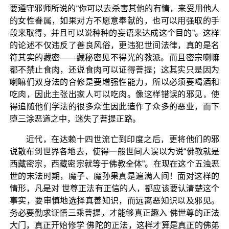
要遵守邪师所说的“你可以去杀害其他的有情，来受用他人
的女性眷属，如果对方不愿意奉献的，也可以用强取的手
段来取得，并且可以说种种的妄语来达成这个目的”。这样
的论述不仅违反了善良风俗，更违犯世间法律，真的是名
符其实的藏密——藏秘密见不得光的教派。而且密宗喇嘛
都不禁止食肉，还说食肉可以证得菩提；这其实只是因为
喇嘛们双身法的合修是要增强性能力，所以必须要喝酒和
吃肉，因此主张出家人可以吃肉。像这样错误的邪见，使
得追随他们学法的很多众生因此造作了众多的恶业，而下
堕三涂恶道之中，迷失了菩提正路。
近代，在达赖十四世流亡到印度之后，更将他们的邪
说散布到世界各地去，使得一般世间人误以为说“佛教就是
西藏密宗，西藏密宗就等于佛教全体”。在现在这个五浊恶
世的末法时期，魔子、魔孙果真是遍满人间！面对这样的
情形，凡是对 世尊正法有正信的人，都应该要认清楚这个
事实，要审慎地选择真善知识，而远离恶知识以及邪见。
务必要勤求证悟三乘菩提，才能够真正趣入 佛世尊的正法
大门，真正开始修学 佛陀的正法，这样才算是真正的佛弟