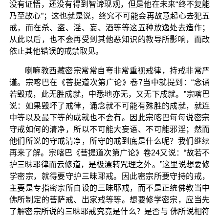
没有证悟，还没有得到智谛现观，但是他在未来“终不复能
乃至故心”；这也就是说，终究不可能会再故意起心去犯五
戒，而在杀、盗、淫、妄、酒等等这五种放逸处去造作；
从此以后，也不会再受到其他恶知识的教导所影响，而改
依止其他错误的戒禁取见。
喇嘛教西藏密宗常常自夸非常重视戒律，持戒非常严
谨。宗喀巴在《菩提道次第广论》卷7当中就提到：“念诵
若毁戒，此无胜成就，中悉地亦无，又无下成就。”宗喀巴
说：如果毁坏了戒律，诵念就不可能有殊胜的成就，就连
中等以及最下等的成就也不会有。因此宗喀巴每每说密宗
守戒如何的清净，所以不可能大妄语、不可能邪淫；然而
他们所说的守戒清净，所守的戒到底是什么呢？我们继续
再来了解。宗喀巴《菩提道次第广论》卷24又说：“故若不
护三昧耶律而云修道，是极漂转咒理之外。”这里说想要修
学密宗，就得要守护三昧耶戒。因此密宗所要守持的戒，
主要是专指密宗所自设的三昧耶戒，而不是正统佛教当中
佛所制定的菩萨戒、出家戒等等。想要修学密宗，应当先
了解密宗所说的三昧耶戒究竟是什么？是否与 佛所说相符