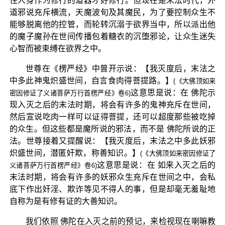
住人身作为修行的道器才好修行。但现在是末法时代，外
道邪说充斥横流，天魔波旬及其魔民，为了要控制众生不
能够脱离他的控管，而轮转沉溺于欲界当中，所以派出他
的魔子魔孙在世间传播包着糖衣的沉堕邪论，让众生迷失
心智而被束缚在欲界之中。
世尊在《楞严经》中曾开示说：【我灭度后，末法之
中多此神鬼炽盛世间，自言食肉得菩提路。】
(《大佛顶如来
这意思是说：在 佛陀示
密因修证了义诸菩萨万行首楞严经》卷6)
现入灭之后的末法时期，将会有许多的鬼神充斥在世间，
然后宣说吃肉一样可以证得菩提，还可以超度那些被吃掉
的众生。但这些都是魔所说的邪法，而不是 佛陀所说的正
法。世尊接着又提醒说：【我灭度后，末法之中多此妖邪
炽盛世间，潜匿奸欺，称善知识。】
(《大佛顶如来密因修证了
这意思是说：在 如来入灭之后的
义诸菩萨万行首楞严经》卷6)
末法时期，将会有许多的妖邪众生充斥在世间之中，会私
底下作出奸淫、欺诈等见不得人的事，但是却毫无羞耻地
自称为是有修有证的大善知识。
我们依照 佛陀在入灭之前的预记，来检视现在喇嘛教