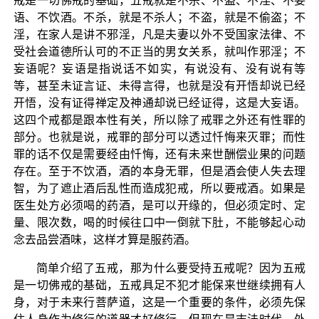
戒是一切佛戒的基础，五戒就是不杀、不盗、不淫、不妄
语、不饮酒。不杀，就是不杀人；不盗，就是不偷盗；不
淫，在家人是讲不邪淫，凡是夫妻以外不受国家法律、不
受社会道德所认可的不正当的男女关系，就叫作邪淫；不
妄语呢？妄语是指说话不如实，有说没有、没有说有等
等，甚至未证言证、未得言得，也就是没有开悟却说已经
开悟，没有证得禅定及神通却说已经证得，这是大妄语。
这四个戒都是跟本性有关，所以除了戒罪之外还有性罪的
部分。也就是说，戒罪的部分可以透过忏悔来灭罪；而性
罪的话不仅是需要经由忏悔，还有未来世酬偿业果的问题
存在。至于不饮酒，酒的本身无罪，但是酒会使人失去理
智，为了遮止酒后乱性而造成犯戒，所以要戒酒。如果是
医生处方必须喝的药酒，是可以开缘的，但必须定时、定
量、限次数，喝的时候往口中一倒就下肚，不能够起心动
念去品尝酒味，这样才算是服药酒。
简单介绍了五戒，那为什么要受持五戒呢？因为五戒
是一切佛戒的基础，五戒具足不犯才能保来世继续拥有人
身，对于未来行菩萨道，这是一个重要的条件，必须先保