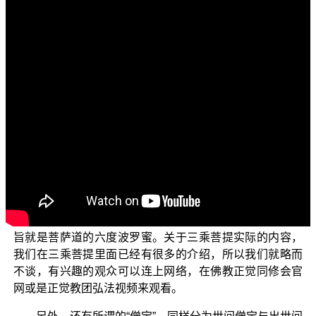
各位菩萨：阿弥陀佛！
欢迎收看正觉教团电视弘法节目“三乘菩提之法与次
法”，而我们今天要探讨的题目是“外道邪戒——三昧耶”。
我们接下来跟各位继续介绍所谓的“法宝”，一样分为世
间法宝及出世间法宝。世间法宝属于三福净业里面的孝养
父母、侍奉尊长、慈心不杀、修十善业，那是属于世间法
宝，但它还不能使我们得解脱。我们现在所说的出世间法
宝是跟这个不一样，因为它要谈到解脱法。出世间法宝就
是四圣谛、八正道、十二因缘、六度波罗蜜；解脱法就是
所谓的“四谛缘生”跟“六度诠旨”；为什么这样分呢？这一个
四谛缘生的四谛讲的是声闻法，缘生就是缘觉法，六度诠
旨就是菩萨道的六度波罗蜜。关于三乘菩提实际的内容，
我们在三乘菩提里面已经有很多的介绍，所以我们就略而
不谈，有兴趣的观众可以连上网络，在佛教正觉同修会官
网或是正觉教团弘法视频来观看。