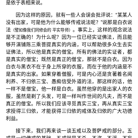
是依于表相来说。
因为这样的原因，就有一些人会误会批评说：“某某人
没有出家，可是他为什么能够传戒说法呢？”说那是白衣说
法
。事实上，这样的观念说法
（譬如像我们同修会的 平实导师）
是不正确的！为什么呢？因为一位已经实证佛法，而且能
够开演铺陈三乘菩提真实的内涵，可以帮助很多众生去实
证佛法，所以他是真实的僧宝。所有的佛法的实证者，都
是真实的僧宝；既然是真正的僧宝，那就不是白衣。因为
白衣与黑衣不在于身上所穿的衣服，而在于他的内涵是不
是真实的出家。如果穿着僧服，可是内心还是贪著着名闻
利养、不归依三宝、愚痴信受外道的法，那这样的话，他
一样不是僧宝，他一样是白衣。虽然他穿的是出家人的衣
服，虽然是剃了头发，可是一样叫作世间的凡夫，而不是
真正的僧宝。所以我们应该寻觅真实三宝，再从真实三宝
求授得三归依，才能获得三归依的戒体及归依的广大功德
利益。
接下来，我们再来谈一谈五戒以及菩萨戒的部分。五