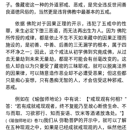
子。像藏密这一种的外道邪戒、恶戒，是完全违反世间善
良道德风俗的，当然更是违背佛教中最基本的五戒。
依据 佛陀对于因果正理的开示，违犯了五戒中的性
罪，来生必定下堕三恶道，而无法再出生为人。因为 佛陀
所传授的戒律，都是依止不生不灭如来藏中的因果正理而
施设的，是初善、中善、后善的三无漏学的根本，属于四
不坏净之一；因此，这个戒法从初学佛到究竟成佛，从过
去无量劫到未来无量劫，都是不可能会有丝毫改变的。这
些人却自以为只要受了藏密的三昧耶戒，就可以脱离法界
的因果律，可以随意造作恶业却不必遭受恶果；但这些都
只是痴心妄想，只有愚痴无智的人，才会信受这种邪戒、
恶戒。
例如在《瑜伽师地论》中有说：【“戒现观有何相？”
答：“若有成就戒现观者，终不复能乃至故心断傍生命、不
与而取、习欲邪行、知而妄语、饮米等酒诸放逸处。”】
我们从 弥勒菩萨的开示中，就可以了解
(《瑜伽师地论》卷71)
在五种现观之中，如果是已经成就戒现观的人，纵然他还