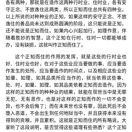
各有两种，那就是在造作这两种行时业、住时业，各有安
守正念、不放逸住这两类，所以正知而住总共有四种业。
以上所说的对种种业的正知，如果这样的安守正念、不放
逸住的善品尚未达到成熟圆满的阶段，这只能说是正知，
还不能说是正知而住。如果内心兴起加行，如理作意，伴
随着胜妙的智慧，这个正知在行时、住时一切都能够成
办，没有缺损，这就叫作正知而住了。
这个正知而住的作用的发挥，就是这些的行时业也
好、住时业也好，在对于这些业应当要做的事、应当要造
作发生的处所、应当要造作的时间点，以及相应这些业的
如量、如理、如其品类所应当作的，就当依照这些事、
处、时，如量、如理、如其品类依着正知而去造作。因为
这样的正知而作的种种业的结果，就能在现世当中是无罪
无犯、无有恶作，也是对这样的正知而作的一切不会变
异，也不会后悔了；而在未来世也没有罪，因此死后不会
堕入恶道，不会出生到任何地狱当中，并且获得本来没有
得到的资粮，并且累积。这就是正知而住的所有略说。大
家听了这段说明，是否觉得这些道理有些熟悉？这个正知