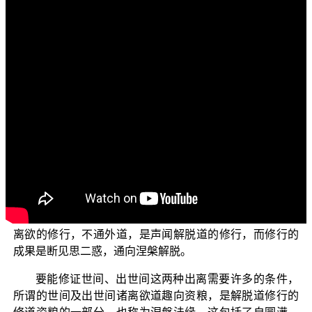
各位菩萨：阿弥陀佛！
欢迎收看由佛教正觉同修会为各位准备的弘法节目“三
乘菩提之相似佛法”系列佛法讲座。
琅琊阁自我定义施设的“正知而住”，在《瑜伽师地论》
〈声闻地〉中有出现这个名相，然而这两者在修行的定
位、意趣及修行的方法有很大的差异，在此单纯就《瑜伽
师地论》中所说正理提出来简单说明。“正知而住”是属于声
闻法中要成就出离地资粮的其中一种，是声闻道的修行方
法，并不是菩萨的修行的主要内容。声闻地的出离，有分
成两个部分：一种是世间离欲的修行，是共外道，禅定的
修行，修行的成果是证世间四禅八定；而另一种是出世间
离欲的修行，不通外道，是声闻解脱道的修行，而修行的
成果是断见思二惑，通向涅槃解脱。
要能修证世间、出世间这两种出离需要许多的条件，
所谓的世间及出世间诸离欲道趣向资粮，是解脱道修行的