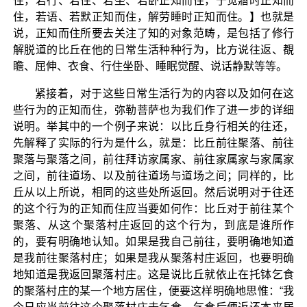
住，若行、若住、若坐、若卧正知而住，于觉寤时正知而
住，若语、若默正知而住，解劳睡时正知而住。】也就是
说，正知而住所要去关注了知的对象范畴，是包括了修行
解脱道的比丘在他的日常生活种种行为，比方说往返、覩
瞻、屈伸、衣食、行住坐卧、睡眠觉醒、说话静默等等。
紧接着，对于这些日常生活行为的内容以及如何在这
些行为的正知而住，弥勒菩萨也为我们作了进一步的详细
说明。举其中的一个例子来说：以比丘身行相关的往还，
先解释了实际的行为是什么，就是：比丘前往聚落、前往
聚落与聚落之间，前往拜访家属家、前往家属家与家属家
之间，前往道场、以及前往道场与道场之间；同样的，比
丘从以上所说，相同的这些处所返回。然后说明对于往还
的这个行为的正知而住应当要如何作：比丘对于前往某个
聚落、从这个聚落村庄返回的这个行为，到底是谁所作
的，要有明确地认知。如果是我自己前往，要明确地知道
是我前往聚落村庄；如果是我从聚落村庄返回，也要明确
地知道是我返回聚落村庄。这是说比丘就依止在托钵乞食
的聚落村庄的某一个地方居住，便要这样明确地思惟：“我