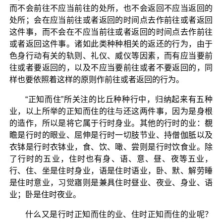
而不会前往不应当前往的处所，也不会返回不应当返回的
处所；会在应当前往或者返回的时间点去作前往或者返回
这件事，而不会在不应当前往或者返回的时间点去作前往
或者返回这件事。诸如此类种种相关的返还的行为，由于
色身行动有关的轨则、礼仪、威仪等因素，而有应当要前
往或者要返回的，以及不应当要前往或者不要返回的，同
样也要依照着这样的原则作前往或者返回的行为。
“正知而住”所关注的比丘种种行中，归纳起来有五种
业，以上所举的正知而住的往与还这两件事，因为是身根
的造作，所以是将它属于行时身业。其他的行时的业：覩
瞻是行时的眼业、屈伸是行时一切肢节业、持僧伽胝以及
衣钵是行时衣钵业，食、饮、噉、尝则是行时饮食业。除
了行时的五业，住时也有身、语、意、昼、夜等五业，
行、住、坐是住时身业，语是住时语业，卧、默、解劳睡
是住时意业，习觉寤则是兼具住时昼业、夜业、身业、语
业；卧是住时夜业。
什么又是行时正知而住的业、住时正知而住的业呢？