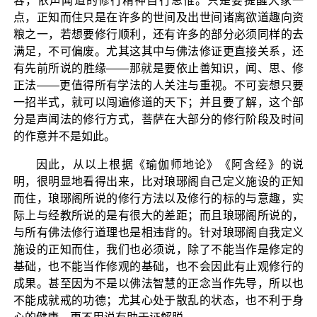
容，依声闻道的修行精神自行思惟。只是要提醒大家一
点，正知而住只是在许多的世间及出世间诸离欲道趣向资
粮之一，若想要修行顺利，还有许多的部分必须同样的去
满足，不可偏废。尤其这其中与佛法修证更直接关系，还
有先前所说的胜缘——那就是要依止善知识，闻、思、修
正法——更值得所有学法的人关注与重视。不可妄想只要
一招半式，就可以闯遍修道的天下；并且要了解，这个部
分是声闻法的修行方式，菩萨在大部分的修行阶段及时间
的作意并不是如此。
因此，从以上根据《瑜伽师地论》《阿含经》的说
明，很明显地看得出来，比对琅琊阁自己定义施设的正知
而住，琅琊阁所说的修行方法以及修行的标的与意趣，实
际上与经教所说的是有很大的差距；而且琅琊阁所说的，
与所有佛法修行道理也是相违背的。针对琅琊阁自我定义
施设的正知而住，我们也必须说，除了不能当作是修定的
基础，也不能当作修观的基础，也不会因此有止观修行的
成果。甚至因为不是以佛法智慧的正念当作先导，所以也
不能成就戒的功德；尤其心处于散乱的状态，也不利于身