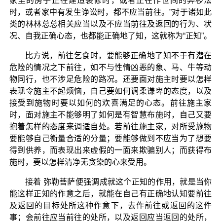
家里的房子正在建造装修时，或者正在作世间的弊秽法
时，或者家中有发生诤讼时，都不应当前往。”对于诸如此
类的林林总总相关应当以及不应当前往及返回的行为、状
况、自我正确心态，也都能正确地了知，这就称为“正知”。
比方说，前往乞食时，要能够正确地了知不于有潜在
危险的情况之下前往，如不与性情凶恶的象、马、牛等动
物同行，也不涉足危险的路况。还要面对施主时要以怎样
表现令施主不起烦恼，自己要如何调柔谦卑的态度，以及
接受到施物时要以如何的欢喜满足的心态。前往施主家
时，面对施主不能够明了如何是有智慧布施时，自己又要
抱着怎样的态度来调适自处。若前往施主家，对所受施物
要能够自己衡量合适的分量；要能够做到不应当为了想要
得到供养，而表现出来虚假的一面来欺骗别人；而获得布
施时，要以怎样清净无贪染的心来受用。
接着 弥勒菩萨便强调成就这个正知的作用，就是当你
能这样正知的作意之后，就能在自己有正确地认知要前往
及返回的目标处所这种作意下，去作前往或返回的这件
事；会前往应当前往的处所，以及返回应当返回的处所，