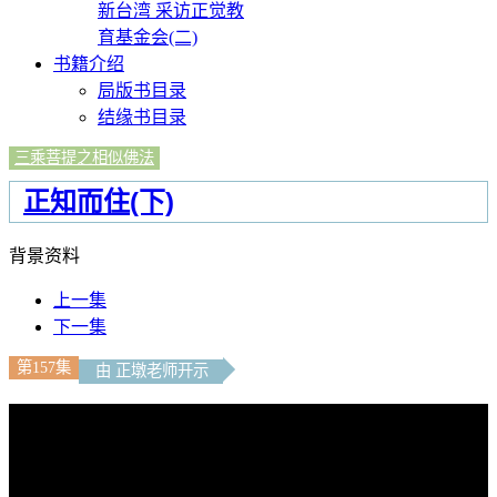
新台湾 采访正觉教
育基金会(二)
书籍介绍
局版书目录
结缘书目录
三乘菩提之相似佛法
正知而住(下)
背景资料
上一集
下一集
第157集
由 正墩老师开示
文字內容