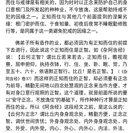
而住与戒律是有相关的，因为时时以正念来防护自己的身
口意根门及所发起的种种业，不令放逸，这是帮助持戒不
犯的因缘之一。正知而住与其他几个前面提到的涅槃劣
缘：根门密护而住、于食知量、初夜后夜常不睡眠勤修胜
行等，是同属于这一类避免犯戒的因缘之一。
佛弟子所有造作的业，都必须因为有正知而住的前提
下去进行，因此说这个正知而住是正智。如《杂阿含经》
说：【云何正智？谓比丘若来若去，正知而住，瞻视观
察，屈申俯仰，执持衣钵，行、住、坐、卧、眠、觉，乃
至五十、六十，依语默正智行。比丘！是名正智。】
（《杂
而这样的正知而住的正智，却必须要有正念
阿含经》卷37）
为前导，精勤无间地以四念处慧观的正念来当作方便，才
有对身口意行观照的正智。这个道理，就是前面所说的要
以“安守正念，不放逸住”的基础下，所作种种行才算是正知
而住的业。所以《阿含经》这段经文之前，是这么说的：
【云何为正念？谓比丘内身身观念处，精勤方便，正念正
智，调伏世间贪忧；外身身观念处、内外身身观念处，内
受、外受、内外受，内心、外心、内外心，内法、外法、