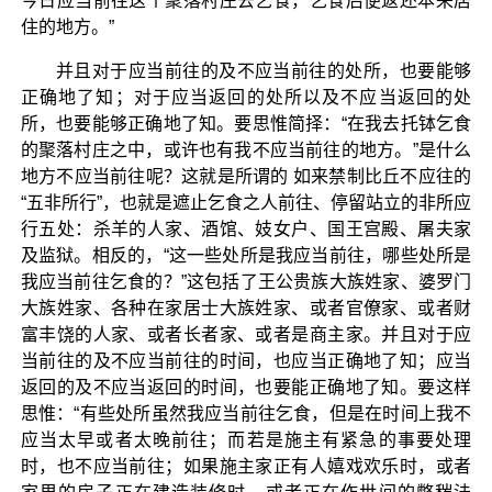
今日应当前往这个聚落村庄去乞食，乞食后便返还本来居
住的地方。”
并且对于应当前往的及不应当前往的处所，也要能够
正确地了知；对于应当返回的处所以及不应当返回的处
所，也要能够正确地了知。要思惟简择：“在我去托钵乞食
的聚落村庄之中，或许也有我不应当前往的地方。”是什么
地方不应当前往呢？这就是所谓的 如来禁制比丘不应往的
“五非所行”，也就是遮止乞食之人前往、停留站立的非所应
行五处：杀羊的人家、酒馆、妓女户、国王宫殿、屠夫家
及监狱。相反的，“这一些处所是我应当前往，哪些处所是
我应当前往乞食的？”这包括了王公贵族大族姓家、婆罗门
大族姓家、各种在家居士大族姓家、或者官僚家、或者财
富丰饶的人家、或者长者家、或者是商主家。并且对于应
当前往的及不应当前往的时间，也应当正确地了知；应当
返回的及不应当返回的时间，也要能正确地了知。要这样
思惟：“有些处所虽然我应当前往乞食，但是在时间上我不
应当太早或者太晚前往；而若是施主有紧急的事要处理
时，也不应当前往；如果施主家正有人嬉戏欢乐时，或者