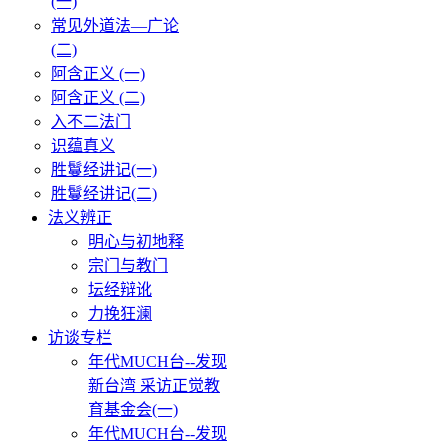
(一)
常见外道法—广论
(二)
阿含正义 (一)
阿含正义 (二)
入不二法门
识蕴真义
胜鬘经讲记(一)
胜鬘经讲记(二)
法义辨正
明心与初地释
宗门与教门
坛经辩讹
力挽狂澜
访谈专栏
年代MUCH台--发现
新台湾 采访正觉教
育基金会(一)
年代MUCH台--发现