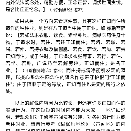
内外法法观念处，精勤方便，正念正智，调伏世间贪忧。
是名比丘正忆念。】
（《杂阿含经》卷37）
如果从另一个方向来看这件事，具有这样正知而住所
造作的种种业，则是在八正道当中属于正业。如 弥勒菩萨
说：【若如法求衣服、饮食、诸坐卧具、病缘医药供身什
物，于追求时，若往、若还正知而住；若睹、若瞻、若
屈、若伸、若持衣钵及僧伽胝、若食、若饮、若噉、若尝
正知而住；或于住时，于已追求衣服等事，若行、若住、
若坐、若卧，广说乃至若解劳睡，正知而住；是名正
业。】
而由持戒清净能引发定的道
（《瑜伽师地论》卷29）
理，以摄心系念在四念住的随念作意来守护根门“正知而
住”；由于随顺于定的缘故，正知而住也是定的所行之依
处。
以上的解说内容因为比较长，但还有许多正知而住的
实际行为，在这短短的时间内不能为大家一一地详细说
明，若观众们对于修学声闻法有兴趣，对各别的行时业或
者住时业，请自行参考《瑜伽师地论》〈声闻地〉的内