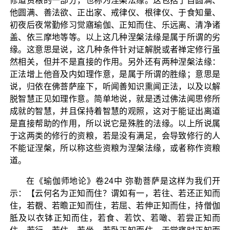
修道资粮的一部分，也称为涅槃法缘。这包括了自圆满、
他圆满、善法欲、正出家、戒律仪、根律仪、于食知量、
初夜后夜常勤修习觉寤瑜伽、正知而住、乐远离、清净诸
盖、依三摩地等等。以上这几种涅槃法缘是属于所谓的劣
缘。这意思是说，这几种条件针对证解脱或者禅定修行虽
然相关，但并不是直接的作用。另外还有两种涅槃法缘：
正法增上他音及内如理作意，是属于所谓的胜缘；意思是
说，归依在佛菩萨座下，听闻善知识熏闻正法，以及以解
脱智慧正见如理作意。简单地说，就是透过佛法闻思修所
成就的智慧，并且保持着智慧的观照，这对于能证出离道
是直接帮助的作用，所以说它是殊胜的法缘。以上所说属
于这两类的修行的资粮，若是没有满足，会导致修行的人
不能证涅槃，所以称这些资粮为涅槃法缘，或者称作资粮
道。
在《瑜伽师地论》卷24中 弥勒菩萨是这样为我们开
示：【云何名为正知而住？谓如有一，若往、若还正知而
住，若覩、若瞻正知而住，若屈、若伸正知而住，持僧伽
胝及以衣钵正知而住，若食、若饮、若噉、若尝正知而