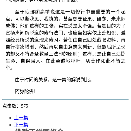
心的健康，更不用说有助于证解脱。
至于琅琊阁高举说这是一切修行中最重要的一个起
点，可以断我见、我执的，甚至想要证果、破参、未来际
成佛；他们这样的主张，实在说是太牵强。若是目的为了
宣扬声闻解脱道的修行法门，也应当如实依止善知识、遵
照经典所说的道理来修习。若任由自己四处截取资料，再
自行拼凑增删，然后再以自由意志来创新，但最后所呈现
的却又不符合圣教量三法印的原则；这样只是让自己浪掷
生命、自误误人。在此至诚地呼吁，切莫作如此不智之
举。
由于时间的关系，这一集的解说到此。
阿弥陀佛！
点击数：575
上一集
下一集