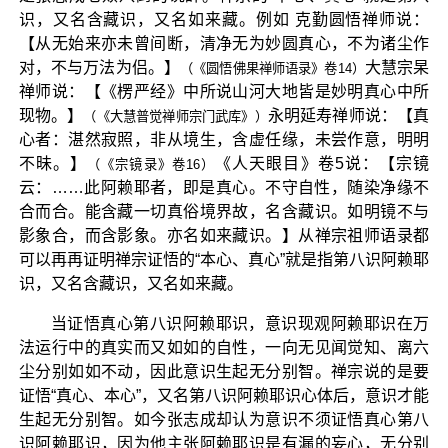
识，又名含藏识，又名如来藏。例如 克勤圆悟禅师说：
【从无始来亦未曾间断，清净无为妙圆真心，不为诸尘作
对，不与万法为侣。】
大慧宗杲
（《圆悟佛果禅师语录》卷14）
禅师说：【《楞严经》中所说山河大地皆是妙明真心中所
现物。】
永明延寿禅师说：【真
（《大慧普觉禅师宗门武库》）
心者：湛然寂照，非从境生，含虚任缘，未尝作意，明明
不昧。】
《人天眼目》卷5说：【宗镜
（《宗镜录》卷16）
云：……此阿赖耶者，即是真心。不守自性，随染净缘不
合而合。能含藏一切真俗境界故，名含藏识。如明镜不与
影象合，而含影象。亦名如来藏识。】从禅宗祖师语录都
可以再再证明禅宗证悟的“本心、真心”就是指第八识阿赖耶
识，又名含藏识，又名如来藏。
当证悟真心第八识阿赖耶识，意识现观阿赖耶识在万
法运行中的真实而又如如的自性，一向无见闻觉知、离六
尘分别如如不动，因此意识生起无分别智。禅宗说的是要
证悟“真心、本心”，又名第八识阿赖耶识心体后，意识才能
生起无分别智。如今张志成却认为意识不须证悟真心第八
识阿赖耶识，因为他主张阿赖耶识是有漏的妄心，无分别