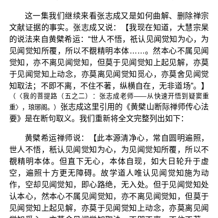
这一集我们继续来看张志成又是如何曲解、删除禅宗
文献证据的事实。张志成又说：【我现在知道，大慧宗杲
的说法来自黄檗希运：“世人不悟，祇认见闻觉知为心，为
见闻觉知所覆，所以不覩精明本体……。然本心不属见闻
觉知，亦不离见闻觉知，但莫于见闻觉知上起见解，亦莫
于见闻觉知上动念，亦莫离见闻觉知觅心，亦莫舍见闻觉
知取法；不即不离，不住不著，纵横自在，无非道场”。】
（〈我的菩提路（五之二）：张志成老师——从快速开悟到疑窦重
张志成这里引用的《黄檗山断际禅师传心法
重〉，琅琊阁。）
要》是在断句取义。我们重新将全文完整列出如下：
黄檗希运禅师说：【此本源清净心，常自圆明遍照，
世人不悟，秖认见闻觉知为心，为见闻觉知所覆，所以不
覩精明本体。但直下无心，本体自现，如大日轮升于虚
空，遍照十方更无障碍。故学道人唯认见闻觉知施为动
作，空却见闻觉知，即心路绝，无入处。但于见闻觉知处
认本心，然本心不属见闻觉知，亦不离见闻觉知，但莫于
见闻觉知上起见解，亦莫于见闻觉知上动念，亦莫离见闻