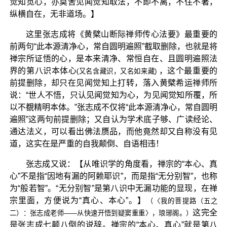
觉知觅心，亦莫舍见闻觉知取法，不即不离，不住不著，
纵横自在，无非道场。】
这里张志成将《黄檗山断际禅师传心法要》最重要的
前两句“此本源清净心，常自圆明遍照”截取删除，也就是将
禅宗所证悟的心，是本来清净、常恒自在、且圆明遍照法
界的第八识本体心
，这个最重要的
(又名含藏识，又名如来藏)
前提删除，却只在见闻觉知上打转，落入黄檗希运禅师所
说：“世人不悟，只认见闻觉知为心，为见闻觉知所覆，所
以不覩精明本体。”张志成不仅将“此本源清净心，常自圆明
遍照”这两句前提删除；又自认为学术底子够、广读经论、
通达法义，可以看出佛法赝品，而他竟然却又自称没有见
道，这实在是严重的自我颠倒、自语相违！
张志成又说：【从唯识学的角度看，禅宗的“本心、真
心”不是指“因地有漏的阿赖耶识”，而是指“无分别智”，也称
为“般若智”。“无分别智”是第八识中无漏功能的显现，在禅
宗里面，方便说为“真心、本心”。】
（〈我的菩提路（五之
这完全
二）：张志成老师——从快速开悟到疑窦重重〉，琅琊阁。）
是张志成七颠八倒的说辞。禅宗的“本心、真心”就是第八