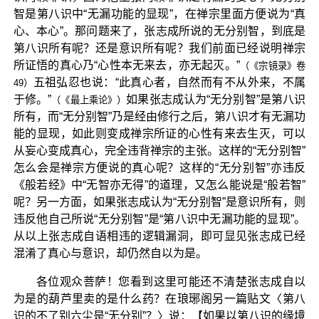
智是第八识中“无漏功能的显现”，在禅宗里面方便说为“真
心、本心”。那问题来了，张志成所说的无分别智，到底是
第八识所有呢？还是意识所有呢？我们前面已经说明禅宗
所证悟的真心乃“心性本无来去，亦无起灭。”
（《宗镜录》卷
五祖弘忍也说：“此真心者，自然而有不从外来，不属
49）
于修。”
如果张志成认为“无分别智”是第八识
（《最上乘论》）
所有，而“无分别智”乃是经由修行之后，第八识才有无漏功
能的显现，如此则变成禅宗所证的心性有来去生灭，可以
从妄心变成真心，完全违背禅宗的主张。这样的“无分别智”
怎么会是禅宗方便说的真心呢？这样的“无分别智”亦违反
《般若经》中“无智亦无得”的道理，又怎么能说是“般若智”
呢？另一方面，如果张志成认为“无分别智”是意识所有，则
违反他自己所说“无分别智”是“第八识中无漏功能的显现”。
从以上张志成自语相违的逻辑漏洞，即可显见张志成已经
混淆了真心与意识，却仍然自以为是。
各位观众菩萨！您看到这里可能还不清楚张志成自以
为是的葫芦里卖的是什么药？在琅琊阁另一篇贴文〈第八
识的不了别六尘是“无分别”？〉说：【如果以第八识的缘境