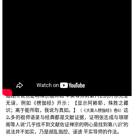
各位观众大家好：阿弥陀佛！
欢迎收看“三乘菩提之相似佛法——重蹈灯下黑之琅琊
阁”。上一集我们举出众多禅师语录，证明“禅宗证悟标的就
是第八识”，第八识有不同的名称，又称为含藏识、阿赖耶
识、如来藏等。并且禅宗祖师对于证悟标的第八识的开示
向来是：第一，第八识是不生不灭、无始本然存在、本来
解脱的心；第二，第八识心本体清净，但所含藏的七转识
种子有染污熏习，使得第八识呈现集藏分段生死的阿赖耶
性；第三，第八识心无见闻觉知，不分别色声香味触法六
尘，但七转识有见闻觉知六尘的自性等等；显然禅宗祖师
对于证悟标的第八识的开示，都与 平实导师所说一致。而
诸经所说也证明禅宗祖师和 平实导师对第八识的开示完全
无误，例如《楞伽经》开示：【显示阿赖耶，殊胜之藏
识；离于能所取，我说为真如。】
这
（《大乘入楞伽经》卷6）
么多的祖师语录与经典都是文献证据，证明张志成与琅琊
阁等人说“几乎找不到文献佐证禅宗的明心是找到第八识”的
说法并不如实，乃是胡乱指控、诬谤 平实导师的作法。