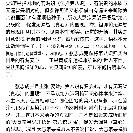
觉知”是指因地的有漏识（包括第八识），有漏识的本质与
无漏智是相对的，但参禅见道又必须借由有漏识来断除第
八识里面的“有漏烦恼种子”，所以大慧宗杲说开悟是“第八
识既除”、促发无漏智（真心）的显现。禅宗祖师将无漏智
的显现用“明其本心，见自本性”形容。正觉的开悟，其实是
用意识找“有漏的阿赖耶识”，然后转依它，这种开悟根本无
法断烦恼种子。】
（〈我的菩提路（五之二）：张志成老师——从
张志成竟然将第八识归类为
快速开悟到疑窦重重〉，琅琊阁。）
因地的有漏妄心——正是黄檗希运禅师所说的“世人不悟，
只认见闻觉知为心，为见闻觉知所覆，所以不覩精明本体”
了。
张志成并且主张“要除掉第八识有漏妄心，才有无漏智
（真心）的显现”，不承认第八识阿赖耶识心体本来清净、
不生不灭。但真相却是：即使因地的第八识阿赖耶识在流
注七识心有漏染污种子时，仍然时时刻刻有其无漏功能显
现，并显露其本来清净的真如性，并不是如张志成所曲解
的“大慧宗杲说开悟是‘第八识既除’，促发无漏智（真心）
的显现”。况且 大慧宗杲禅师从不曾这样说，大慧宗杲禅师