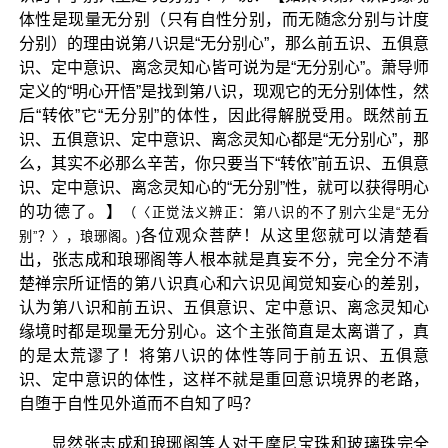
体性是现量无分别（只有自性分别，而无随念分别与计度
分别）的理由说第八识是“无分别心”，那么前五识、五俱意
识、定中意识、离念灵知心皆可说为是“无分别心”。萧导师
定义的“明心开悟”是找到第八识，现观它的无分别体性，然
后“转依”它“无分别”的体性，因此得解脱受用。既然前五
识、五俱意识、定中意识、离念灵知心都是“无分别心”，那
么，其实不必那么辛苦，你只要当下“转依”前五识、五俱意
识、定中意识、离念灵知心的“无分别”性，就可以获得明心
的功德了。】
（〈正觉法义辨正：第八识的不了别六尘是“无分
各位观众菩萨！从这里您就可以清楚看
别”？〉，琅琊阁。)
出，张志成和琅琊阁等人根本就是真妄不分，完全分不清
楚禅宗所证悟的第八识真心和六识见闻觉知妄心的差别，
认为第八识和前五识、五俱意识、定中意识、离念灵知心
缘境时都是现量无分别心。这个主张简直是太离谱了，真
的是太荒谬了！将第八识的体性等同于前五识、五俱意
识、定中意识的体性，这样不就是重回意识境界的老路，
自堕于自性见外道而不自知了吗？
显然张志成和琅琊阁等人对于摩尼宝珠和玻璃珠完全