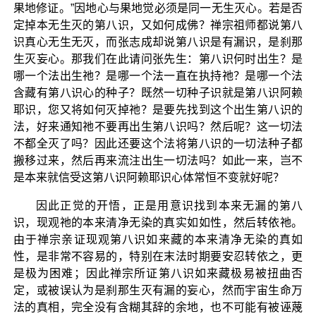
果地修证。”因地心与果地觉必须是同一无生灭心。若是否
定掉本无生灭的第八识，又如何成佛？禅宗祖师都说第八
识真心无生无灭，而张志成却说第八识是有漏识，是刹那
生灭妄心。那我们在此请问张先生：第八识何时出生？是
哪一个法出生祂？是哪一个法一直在执持祂？是哪一个法
含藏有第八识心的种子？既然一切种子识就是第八识阿赖
耶识，您又将如何灭掉祂？是要先找到这个出生第八识的
法，好来通知祂不要再出生第八识吗？然后呢？这一切法
不都全灭了吗？因此还要这个法将第八识的一切法种子都
搬移过来，然后再来流注出生一切法吗？如此一来，岂不
是本来就信受这第八识阿赖耶识心体常恒不变就好呢？
因此正觉的开悟，正是用意识找到本来无漏的第八
识，现观祂的本来清净无染的真实如如性，然后转依祂。
由于禅宗亲证现观第八识如来藏的本来清净无染的真如
性，是非常不容易的，特别在末法时期要安忍转依之，更
是极为困难；因此禅宗所证第八识如来藏极易被扭曲否
定，或被误认为是刹那生灭有漏的妄心，然而宇宙生命万
法的真相，完全没有含糊其辞的余地，也不可能有被诬蔑