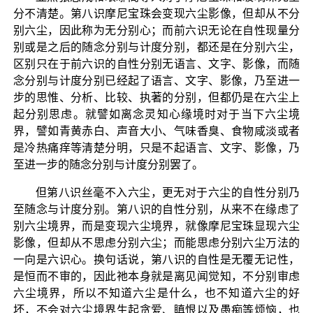
分不清楚。第八识摩尼宝珠会变现六尘影像，但却从不分
别六尘，因此称为无分别心；而前六识无论在自性现量分
别或是之后的随念分别与计度分别，都还是在分别六尘，
区别只在于前六识的自性分别无语言、文字、影像，而随
念分别与计度分别已经起了语言、文字、影像，乃至进一
步的思惟、分析、比较、执著的分别，但都仍是在六尘上
起分别思虑。就譬如离念灵知心缘境时对于当下六尘境
界，譬如青黄赤白、声音大小、气味香臭、食物咸淡或者
是冷热痛痒等清楚分明，只是不起语言、文字、影像，乃
至进一步的随念分别与计度分别罢了。
但第八识丝毫不入六尘，更无对于六尘的自性分别乃
至随念与计度分别。第八识的自性分别，从来不在缘虑了
别六尘境界，而是变现六尘境界，就像摩尼宝珠显现六尘
影像，但却从不思虑分别六尘；而能思虑分别六尘万法的
一向是六识心。换句话说，第八识的自性是无覆无记性，
是恒而不审的，因此祂本身就是离见闻觉知，不分别审虑
六尘境界，所以不知道六尘是什么，也不知道六尘的好
坏，不会对六尘境界生起贪爱、瞋恨以及愚痴等烦恼，也