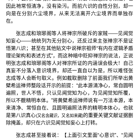
因此祂常恒清净，没有染污。而前六识的自性分别，却一
向是在分别六尘境界，从来无法离开六尘境界而单独存
在。
张志成和琅琊阁等人将禅宗所破斥的家贼——见闻觉
知妄心——统统列为无分别心，还反过来主张禅宗不是证
悟第八识；甚至在其他贴文中说禅宗祖师“有内在逻辑矛盾
理论架构和表述方式”，而这种暗中贬抑禅宗的说法，正说
明张志成和琅琊阁等人对禅宗所证的内涵误会极大！自己
真妄不分落入意识境界，却还一直自以为是，所以难怪张
志成等人会断句取义。例如截取删除了前面我们所举出黄
檗希运禅师整段话开示的前提：“此本源清净心，常自圆明
遍照，世人不悟，只认见闻觉知为心，为见闻觉知所覆，
所以不覩精明本体。”将黄檗希运禅师说有一万法本源，本
来清净、常恒自在、且圆明遍照法界的精明本体心，也就
是第八识真心
的重要关键文献证据删
(又名含藏识，又名如来藏)
除掩盖，却只在六识见闻觉知妄心上打转。
张志成甚至接着说：【上面引文里面“心意识”、“见闻