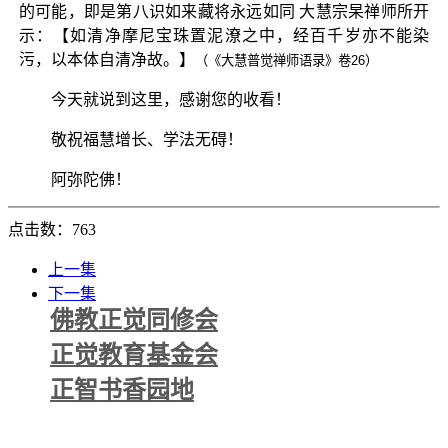
的可能，即是第八识如来藏将永远如同 大慧宗杲禅师所开
示：【如清净摩尼宝珠置泥潦之中，经百千岁亦不能染
污，以本体自清净故。】
（《大慧普觉禅师语录》卷26）
今天就说到这里，感谢您的收看！
敬祝福慧增长、学法无碍！
阿弥陀佛！
点击数：763
上一集
下一集
佛教正觉同修会
正觉教育基金会
正智书香园地