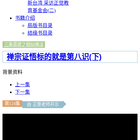
新台湾 采访正觉教
育基金会(二)
书籍介绍
局版书目录
结缘书目录
三乘菩提之相似佛法
禅宗证悟标的就是第八识(下)
背景资料
上一集
下一集
第124集
由 正雯老师开示
文字內容