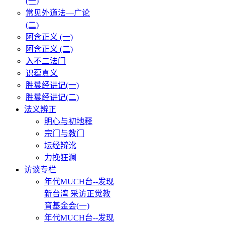
(一)
常见外道法—广论
(二)
阿含正义 (一)
阿含正义 (二)
入不二法门
识蕴真义
胜鬘经讲记(一)
胜鬘经讲记(二)
法义辨正
明心与初地释
宗门与教门
坛经辩讹
力挽狂澜
访谈专栏
年代MUCH台--发现
新台湾 采访正觉教
育基金会(一)
年代MUCH台--发现