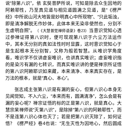
说“除第八识”，依 玄奘菩萨所说，可知是除去众生因地的
阿赖耶性，乃至真见道与相见道圆满之见道，是“《楞严
经》中所说山河大地皆是妙明真心中所现物”、“只此垢浊，
即是清净解脱无作妙体，此体本来无染非使然也，分别不
生虚明自照”。
当意识觉知心透
（《大慧普觉禅师语录》卷23）
过参禅证得第八识时，便可现观第八识于六尘万法运作
中，其本无分别的真如法性时时显露，这时意识觉知心于
是生起根本无分别智，又称为般若智慧。从唯识学角度
看，唯识学不仅讲虚妄唯识，也讲真实唯识；虚妄唯识指
的是染污有漏的七转识，而真实唯识讲的便是禅宗所证悟
的第八识阿赖耶识如来藏，本来清净、本来真实存在，是
万法的根本，就是“真心、本心”。
张志成主张第八识是有漏的妄心，但第八识心本身无
见闻觉知，不入六尘，“本来而有，圆满清净”，怎么会是有
漏的妄心呢？禅宗证悟的标的正是第八识，就是真心。大
慧宗杲禅师说“灭第八识”，是除掉“第八识的阿赖耶性”，而
不是连第八识心体也灭了；若是把第八识灭除了，如何证
悟？《楞严经》卷4也说：“无生灭性为因地心，然后圆成