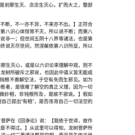
不是刹那生灭、念念生灭心。扩而大之，整部
亦不断，不一亦不异，不来亦不出。】正符合
。第八识心体恒常不灭，所以说不断；而第八
以说非一；但世间五阴十八界等诸法，也是第
命终说灭尽世间，然涅槃依第八识所显，所以
刹那生灭心，或是以六识论来理解中观，则不
 龙树所破斥之邪说，也因此中道义皆无能成
人钝根不善解空法，于空有失而生邪见。如为
钝根者，是很难了解空的真正义理，因为一切
深微妙相，非钝根所及，是故不欲说。】假如
自己提出“有相”，是否违背自己一切法空的
树菩萨在《回诤论》说：【我依于世谛，故作
如是不得过。】从这里可以得知，龙树菩萨所