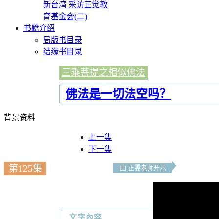
新台湾 采访正觉教
育基金会(二)
书籍介绍
局版书目录
结缘书目录
三乘菩提之相似佛法
佛法是一切法空吗？
背景资料
上一集
下一集
第125集
由 正雯老师开示
文字內容