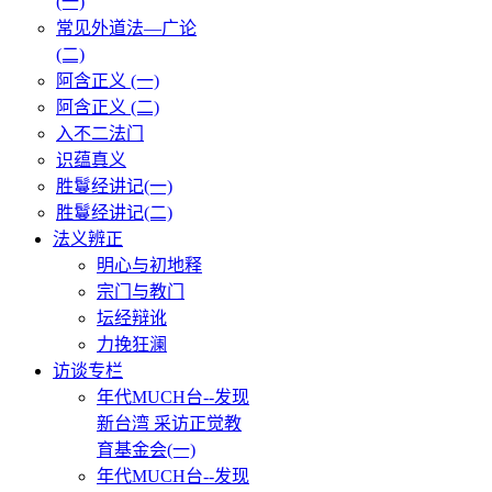
(一)
常见外道法—广论
(二)
阿含正义 (一)
阿含正义 (二)
入不二法门
识蕴真义
胜鬘经讲记(一)
胜鬘经讲记(二)
法义辨正
明心与初地释
宗门与教门
坛经辩讹
力挽狂澜
访谈专栏
年代MUCH台--发现
新台湾 采访正觉教
育基金会(一)
年代MUCH台--发现