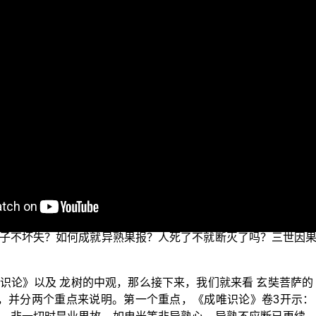
灯下黑之琅琊阁”。今天要和大家分享的议题是：“佛法是一切法
导师正在出版《阿含正义》，其中引用龙树菩萨《回诤论》中的
观正义。但是偈颂的意思，其实是要证明“一切法空”是了义的，
针对这段话，首先我们要说明的是：龙
开悟到疑窦重重〉，琅琊阁）
为 龙树菩萨和 平实导师都是依万法根源第八识如来藏的“八识论
来藏”或“不空如来藏”都是了义的，因为承认有不生不灭第八识的
来说一切法空，则他所说的一切法空其实是一切法空无的断灭
的真实如如、恒常不坏的心，那第八识一旦出生了又灭了，灭了
子不坏失？如何成就异熟果报？人死了不就断灭了吗？三世因
识论》以及 龙树的中观，那么接下来，我们就来看 玄奘菩萨的
，并分两个重点来说明。第一个重点，《成唯识论》卷3开示