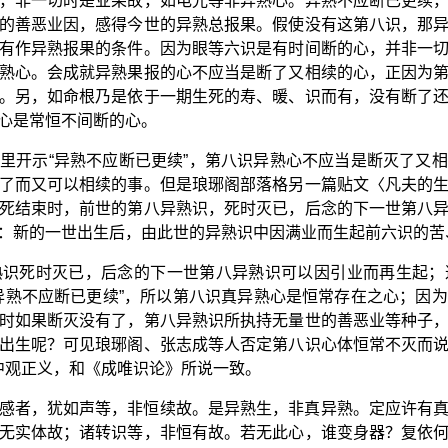
，非一切时是业果故，如电光等非异熟心。异熟不应断已更续
的善恶业因，感得今世的异熟总报果。假使没有这第八识，那
有作异熟报果的条件。因为眼等六识是有时间断的心，并非一
熟心。会成就异熟果报的心不应当是断了又相续的心，正因为
。另，如命根乃是依于一期生死的寿、暖、识而有，没有断了
心是常恒不间断的心。
里开示“异熟不应断已更续”，第八识异熟心不应当是断灭了又
了而又可以相续的事。但是琅琊阁部落格另一篇贴文〈凡夫的
死结束时，前世的第八异熟识，死时灭已，后念的下一世第八
：新的一世出生后，由此世的异熟识中因满业而生起前六识的苦
熟识死时灭已，后念的下一世第八异熟识可以因引业而再生起；
异熟不应断已更续”，所以第八识真异熟心是恒常存在之心；因
时如果断灭没有了，第八异熟识所执持无量世的善恶业等种子
出生呢？可见琅琊阁、张志成等人否定第八识心体恒常不灭而
是中观正义，和《成唯识论》所说一致。
感者，犹如声等，非恒续故。是异熟生，非真异熟。定应许有
无实体故；诸转识等，非恒有故。若无此心，谁变身器？复依