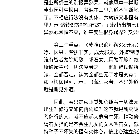
是业所感生的别报异熟果，就像风声一样断
牵业因引生报果，普遍在三界六道不间断地
了。不相应行法没有实体，六转识又非恒有
里开示“诸转识等非恒有故”，已经指出前
异熟心常恒不灭，谁来变生根身器界？又凭
第二个重点，《成唯识论》卷3又开示
净、因果，皆执非实，成大邪见。外道“毁
谁有智者为除幻敌，求石女儿用为军旅？故
所破斥主张一切法空者之一。他们错误偏执
法，全都否定，认为全都空无了才是究竟；
如《楞伽经》开示：【藏识灭者，不异外道
就是断见外道。
因此，若只是意识觉知心照着一切法无
出生？修行又如何再延续？这不就是断灭论
菩萨行的人，就不应起大悲舍生死，精勤修
谓石女指的是不会生儿女的女人叫石女，就
持种子不坏失的恒有实体心，依此心建立染