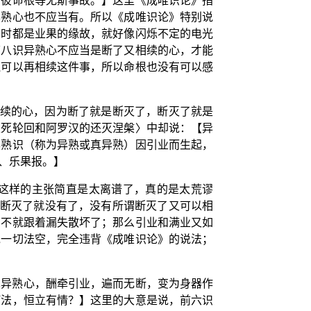
，彼命根等无斯事故。】这里《成唯识论》指
异熟心也不应当有。所以《成唯识论》特别说
切时都是业果的缘故，就好像闪烁不定的电光
第八识异熟心不应当是断了又相续的心，才能
还可以再相续这件事，所以命根也没有可以感
相续的心，因为断了就是断灭了，断灭了就是
生死轮回和阿罗汉的还灭涅槃〉中却说：【异
异熟识（称为异熟或真异熟）因引业而生起，
、乐果报。】
这样的主张简直是太离谱了，真的是太荒谬
为断灭了就没有了，没有所谓断灭了又可以相
，不就跟着漏失散坏了；那么引业和满业又如
说一切法空，完全违背《成唯识论》的说法；
真异熟心，酬牵引业，遍而无断，变为身器作
何法，恒立有情？】这里的大意是说，前六识