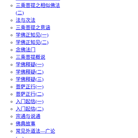
三乘菩提之相似佛法
(二)
法与次法
三乘菩提之意涵
学佛正知见(一)
学佛正知见(二)
念佛法门
三乘菩提概说
学佛释疑(一)
学佛释疑(二)
学佛释疑(三)
菩萨正行(一)
菩萨正行(二)
入门起信(一)
入门起信(二)
宗通与说通
佛典故事
常见外道法—广论