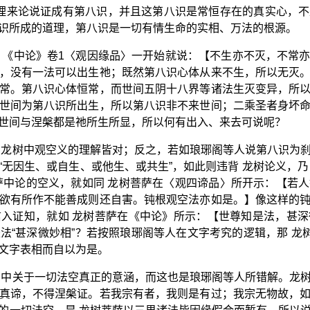
理来论说证成有第八识，并且这第八识是常恒存在的真实心，
识所成的道理，第八识是一切有情生命的实相、万法的根源。
。《中论》卷1〈观因缘品〉一开始就说：【不生亦不灭，不常
，没有一法可以出生祂；既然第八识心体从来不生，所以无灭
常。第八识心体恒常，而世间五阴十八界等诸法生灭变异，所
世间为第八识所出生，所以第八识非不来世间；二乘圣者身坏
世间与涅槃都是祂所生所显，所以何有出入、来去可说呢？
 龙树中观空义的理解皆对；反之，若如琅琊阁等人说第八识为
“无因生、或自生、或他生、或共生”，如此则违背 龙树论义，乃
萨中论的空义，就如同 龙树菩萨在〈观四谛品〉所开示：【若
欲有所作不能善成则还自害。钝根观空法亦如是。】像这样的
入证知，就如 龙树菩萨在《中论》所示：【世尊知是法，甚
法“甚深微妙相”？若按照琅琊阁等人在文字考究的逻辑，那 龙树
文字表相而自以为是。
》中关于一切法空真正的意涵，而这也是琅琊阁等人所错解。龙
真谛，不得涅槃证。若我宗有者，我则是有过；我宗无物故，