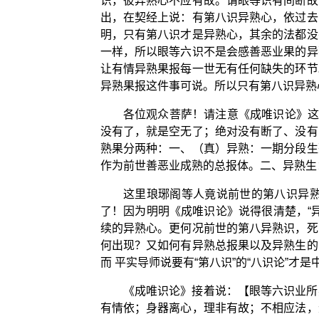
识，彼异熟心不应有故。谓眼等识有间断故
出，在契经上说：有第八识异熟心，依过去
明，只有第八识才是异熟心，其余的法都没
一样，所以眼等六识不是会感善恶业果的异
让有情异熟果报每一世无有任何缺失的环节
异熟果报这件事可说。所以只有第八识异熟
各位观众菩萨！请注意《成唯识论》这
没有了，就是空无了；绝对没有断了、没有
熟果分两种：一、（真）异熟：一期分段生
作为前世善恶业成熟的总报体。二、异熟生
这里琅琊阁等人竟说前世的第八识异
了！因为明明《成唯识论》说得很清楚，“
续的异熟心。更何况前世的第八异熟识，死
何出现？又如何有异熟总报果以及异熟生的
而 平实导师说要有“第八识”的“八识论”才
《成唯识论》接着说：【眼等六识业所
有情依；身器离心，理非有故；不相应法，