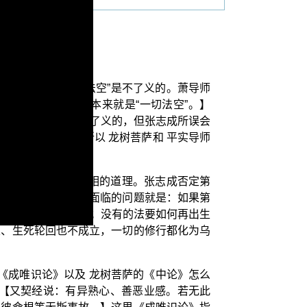
空吗？”
偈颂来证明“一切法空”是不了义的。萧导师
因为龙树中观的本义本来就是“一切法空”。】
树中观的一切法空是了义的，但张志成所误会
”来说中观正义；所以 龙树菩萨和 平实导师
存在而完全符合法界实相的道理。张志成否定第
空。那么这样马上要面临的问题就是：如果第
就无，无就是没有了；没有的法要如何再出生
果、生死轮回也不成立，一切的修行都化为乌
《成唯识论》以及 龙树菩萨的《中论》怎么
：【又契经说：有异熟心、善恶业感。若无此