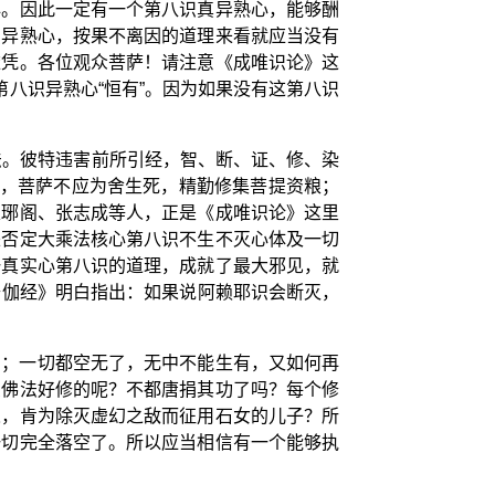
心。因此一定有一个第八识真异熟心，能够酬
识异熟心，按果不离因的道理来看就应当没有
依凭。各位观众菩萨！请注意《成唯识论》这
八识异熟心“恒有”。因为如果没有这第八识
法。彼特违害前所引经，智、断、证、修、染
有，菩萨不应为舍生死，精勤修集菩提资粮；
琅琊阁、张志成等人，正是《成唯识论》这里
来否定大乘法核心第八识不生不灭心体及一切
一真实心第八识的道理，成就了最大邪见，就
楞伽经》明白指出：如果说阿赖耶识会断灭，
了；一切都空无了，无中不能生有，又如何再
么佛法好修的呢？不都唐捐其功了吗？每个修
人，肯为除灭虚幻之敌而征用石女的儿子？所
一切完全落空了。所以应当相信有一个能够执