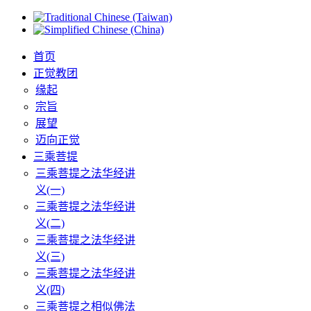
首页
正觉教团
缘起
宗旨
展望
迈向正觉
三乘菩提
三乘菩提之法华经讲
义(一)
三乘菩提之法华经讲
义(二)
三乘菩提之法华经讲
义(三)
三乘菩提之法华经讲
义(四)
三乘菩提之相似佛法