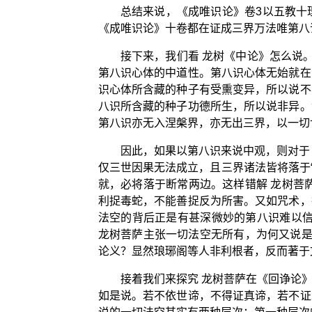
总结来说，《成唯识论》卷3以五教十
《成唯识论》十卷都在证成三界万法唯第八
接下来，我们看 龙树《中论》怎么说
第八识心体的中道性。第八识心体无始就在
识心体所含藏的种子有受熏变异，所以说不
八识所含藏的种子功德所生，所以说非异。
第八识亦无入涅槃界，亦无出三界，以一切
因此，如果以第八识来说中观，则对于
仅三世因果无法成立，且三界诸法皆将落于
就，必将落于断常两边。这样错解 龙树菩
利捉毒蛇，不能善捉反为所害。又如咒术，
法空的背后正是有甚深微妙的第八识难以信
龙树菩萨主张一切法空无所有，为何又说是
论义？显然琅琊阁等人非利根者，反而著于
接着我们来探究 龙树菩萨在《回诤论
如是说。若不依世谛，不得证真谛，若不证