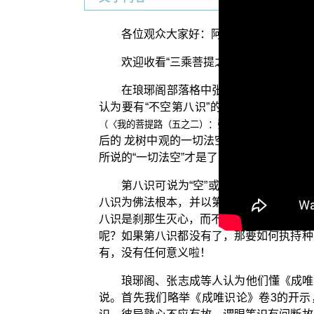
各位观众大家好：阿弥陀佛！
欢迎收看“三乘菩提之相似佛法——重蹈
在琅琊阁部落格中张志成说：【当时萧
认为要有“不空第八识”的“八识论”才是中
（〈我的菩提路（五之二）：张志成老师——从快速
后的 龙树中观的一切法空却是不了义的。因
所说的“一切法空”才是了义的中观正义。
第八识可说为“空”或“不空”，“空如
八识为佛法根本，并以第八识为刹那生灭心
八识是刹那生灭心，而不是 平实导师所说
呢？如果第八识都没有了，那要如何执持种
有，没有任何意义啦！
琅琊阁、张志成等人认为他们懂《成唯
说。首先我们略举《成唯识论》卷3的开示