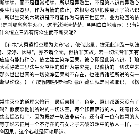
断续续，而不是恒常相续，所以是异熟生，不是第八识真异熟
变生根身器界，作为有情的依止；这根身器界假使离开了第八
，所以生灭的六转识是不可能作为有情三世因果、业力轮回的
七识是刹那念念生灭心，这里就清清楚楚、明明白白地表示：只有第
什么恒立三界有情众生而不断灭呢？
：【有执“大乘遣相空理为究竟”者，依似比量，拨无此识及一切
谤、染净、因果”，亦不谓全无，但执非实故。若一切法皆非实
应信有能持种心，依之建立染净因果，彼心即是此第八识。】
大乘除遣三界法生灭空相的道理为最究竟，以偏执的一切法空
那么世出世间的一切染净因果就不存在，也违背诸经所说的有
断见论议。】
藏识就是阿赖耶识，《
（《楞伽阿跋多罗宝经》卷1）
常生灭空的道理来修行，最后舍报了，色身、意识都断灭没有
吗？假使照他们所说的一切法空，每个修菩萨行的人，还有什
集菩提资粮了。因为既然一切法非实有，还有哪一位有智慧的
等于说去征用一个不存在的石女之子去破幻想中的敌人一样，
净因果，这个心就是阿赖耶识。