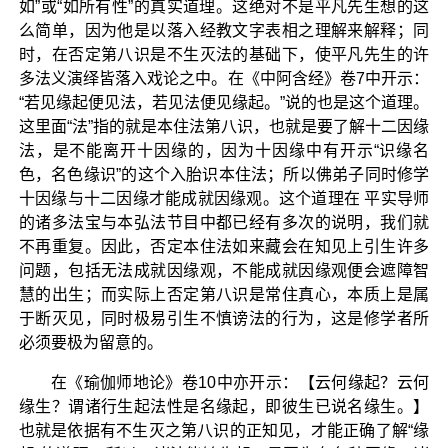
如”或“如所有性”的真实道理。这绝对不是平凡先生想的这
么简单，因为他是以落入经教文字表相之理解来解释；同
时，在否定第八识是不生灭法的基础下，使平凡先生的许
多法义演绎皆落入戏论之中。在《中阿含经》卷7中开示：
“若见缘起便见法，若见法便见缘起。”说的也是这个道理。
这里面“法”指的就是本住法第八识，也就是要了解十二因缘
法，是不能离开十因缘的，因为十因缘中有开示“识缘名
色，名色缘识”的这个入胎识本住法；所以佛弟子同时修学
十因缘与十二因缘才能成就因缘观。这个道理在 平实导师
的诸多法宝与本弘法节目中都已经有多次的说明，我们就
不再重复。因此，否定本住法如来藏会在知见上引生许多
问题，包括无法成就因缘观，不能成就因缘观便会遮障智
慧的出生；而实际上否定第八识是常住真心，本质上是属
于断灭见，同时极易引生不慎谤法的行为，这是修学者所
必须要极为留意的。
在《瑜伽师地论》卷10中亦开示：【云何缘起？云何
缘生？谓诸行生起法性是名缘起，即彼生已说名缘生。】
也就是依据有不生灭之第八识的正知见，才能正确了解“缘