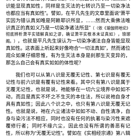
识能显现真如性，同样是生灭法的七转识乃至一切染净法
也都应当有真如性”。譬如，在平凡先生的文章里面说“萧平
实因为错认真如唯是阿赖耶识所显，……然而大乘佛法唯
识真正的真如义乃是一切染净诸法所显”
（〈依《瑜伽师地论》
彻底辨析萧平实错解真如之谬，确证萧平实根本未证真如〉，琅琊
，也就是平凡先生误认为一切染净诸法自身皆能显现
阁。）
真如性。这表面上听起来好像吻合“一切法真如”，然而诸位
观众如果仔细思惟，有为生灭法本身是刹那生灭变异的，
那怎么自己会有真实如如的体性呢？
我们也可以从第八识是无覆无记性、第七识是有覆无
记性与前六识是有覆有记性来看。其中只有第八识是属于
无覆无记性，也就是说，祂能够在一切六尘境界中如如不
动，而且是真实不坏之不生灭的本住法，所以说祂自身才
具有真如性；因此八个识之中，也只有第八识是无覆无记
性。也就是说，祂在六尘诸法中如如不动、自性清净，自
身与染污法不相应，同时也没有任何的执著与染污性来遮
覆修行者；同时不缘六尘，因此也没有所谓的善恶有记
性，所以称为“无覆无记性”。譬如在《实相经宗通》第八辑