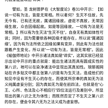
譬如，圣 龙树菩萨在《大智度论》卷31中开示：【如
说一切有为法，皆是无常相。所以者何？生灭不住故，先
无今有、已有还无故，属诸因缘故，虚诳不真故，无常因
缘生故，众合因缘起故。如是等因缘故，一切有为法是无
常相。】所以有为生灭法“生灭不住”，自身无有真如体性可
说；同时，因为需要依各种因缘才能存在，所以说“属诸因
缘”。因为有为法所依之因缘如果有变异，则此有为法也就
跟着产生变化，所以说“一切有为法，皆是无常相”。因此
《瑜伽师地论》中开示诸法真如是“谛实”，这其实就已经显
示出论中开示的重点就是：能出生诸法而具有圆成实性的
第八识，祂可以在染净诸法中显现出其真如性。琅琊阁网
站在许多贴文中都主张第八识是有为生灭法，造成他们的
知见中没有不生灭心的存在，而使其所宗奉的真如无为法
义纯属虚妄分别；因为真如无为是在前四法，也就是在“心
王、心所、色法及心不相应行”四位法运行及差别中，所显
现出的第八识之无为体性；而既然否定了不生灭之第八识
的存在，便会令其六无为之法义成为虚妄想。