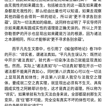
由无我性的如来藏出生，包括被出生的这一蕴及如来藏本
身都是无我性的；那么经由比量也可以知道，如果去观察
其他四蕴也会得到一样的结论，所以说“更不寻求各别余
蕴”，因为一切法真如的缘故。这同样也证明了 平实导师开
示如来藏具有圆成实性的道理是正确无误的。所以上开圣
弥勒菩萨的开示也显现出如来藏是万法的根源，因为诸法
之本源相同，所以才能够说“更不寻求各别余蕴”。
而平凡先生文章中，也引用了《瑜伽师地论》卷78中
的开示：“谛实者，谓诸法真如。”平凡先生误认为：既然论
中开示“诸法真如”，就代表一切染净法自己就能显现真如
性。然而，实际上“诸法真如”与“一切法真如”都在开示一切
诸法都不能离开真如心，同时第八识真如心可以在一切法
上显现其真如体性；并且第八识是人我空与法我空之理
体，要成就二空之真实理，就显现出必须有不生灭、具有
圆成实性之阿赖耶识存在，这才是真正的道理，所以称为
“谛实”。如果单就有为生灭法自身来说，全部都是刹那生灭
变异，连“住”都不可能，完全没有真实不坏的体性可说，如
何自身能显现出“谛实”？