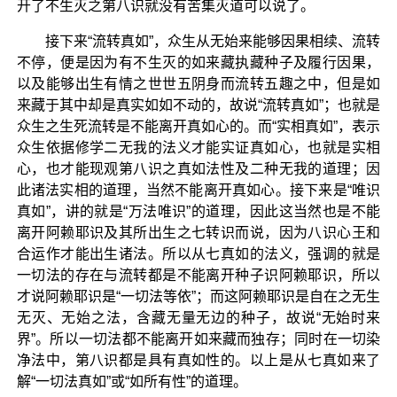
开了不生灭之第八识就没有苦集灭道可以说了。
接下来“流转真如”，众生从无始来能够因果相续、流转
不停，便是因为有不生灭的如来藏执藏种子及履行因果，
以及能够出生有情之世世五阴身而流转五趣之中，但是如
来藏于其中却是真实如如不动的，故说“流转真如”；也就是
众生之生死流转是不能离开真如心的。而“实相真如”，表示
众生依据修学二无我的法义才能实证真如心，也就是实相
心，也才能现观第八识之真如法性及二种无我的道理；因
此诸法实相的道理，当然不能离开真如心。接下来是“唯识
真如”，讲的就是“万法唯识”的道理，因此这当然也是不能
离开阿赖耶识及其所出生之七转识而说，因为八识心王和
合运作才能出生诸法。所以从七真如的法义，强调的就是
一切法的存在与流转都是不能离开种子识阿赖耶识，所以
才说阿赖耶识是“一切法等依”；而这阿赖耶识是自在之无生
无灭、无始之法，含藏无量无边的种子，故说“无始时来
界”。所以一切法都不能离开如来藏而独存；同时在一切染
净法中，第八识都是具有真如性的。以上是从七真如来了
解“一切法真如”或“如所有性”的道理。