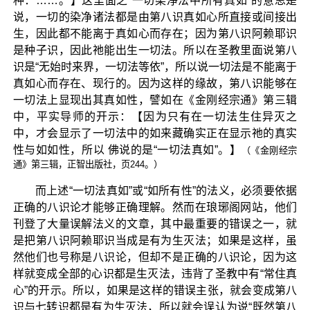
种：……。】这里面之“一切染净法中所有真如”的意思是
说，一切的染净诸法都是由第八识真如心所直接或间接出
生，因此都不能离于真如心而存在；因为第八识阿赖耶识
是种子识，因此祂能出生一切法。所以在圣教里面说第八
识是“无始时来界，一切法等依”，所以说一切法是不能离于
真如心而存在、现行的。因为这样的缘故，第八识能够在
一切法上显现出其真如性，譬如在《金刚经宗通》第三辑
中，平实导师的开示：【因为只有在一切法生住异灭之
中，才会显示了一切法中的如来藏确实正在显示祂的真实
性与如如性，所以 佛说的是“一切法真如”。】
（《金刚经宗
通》第三辑，正智出版社，页244。）
而上述“一切法真如”或“如所有性”的法义，必须要依据
正确的八识论才能够正确理解。然而在琅琊阁网站，他们
刊登了大量误解法义的文章，其中最重要的错误之一，就
是把第八识阿赖耶识当成是有为生灭法；如果是这样，虽
然他们也号称是八识论，但却不是正确的八识论，因为这
样就变成全部的心识都是生灭法，违背了圣教中有“常住真
心”的开示。所以，如果是这样的错误主张，就会变成第八
识与七转识都是有为生灭法，所以就会误认为说“既然第八