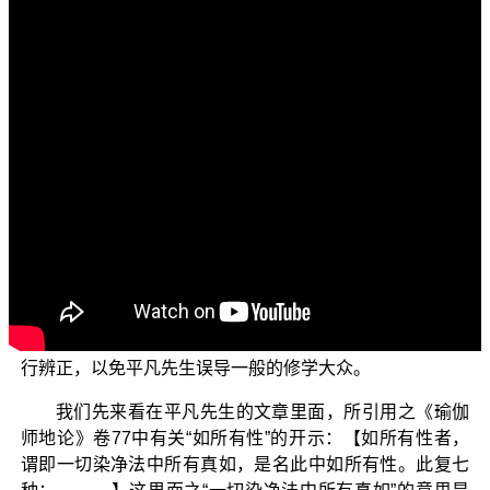
各位菩萨：阿弥陀佛！
欢迎大家收看“三乘菩提之相似佛法——重蹈灯下黑之
琅琊阁”节目。今天我们要跟诸位菩萨一起来探讨有关“一切
法真如”的相关法义，这个在佛法中是属于非常重要而且属
于佛法的核心知见，因此我们必须要能够对于这些法有正
确的了解。
本节目的因缘，是因为在琅琊阁网站上刊登了一篇名
称为〈依《瑜伽师地论》彻底辨析萧平实错解真如之谬，
确证萧平实根本未证真如〉的文章，作者的化名是知乎上
的“平凡世界”
，这篇文章以错误
（后面我们就简称为平凡先生）
的知见对于 平实导师所弘传的正法进行毁谤，故需在此进
行辨正，以免平凡先生误导一般的修学大众。
我们先来看在平凡先生的文章里面，所引用之《瑜伽
师地论》卷77中有关“如所有性”的开示：【如所有性者，
谓即一切染净法中所有真如，是名此中如所有性。此复七