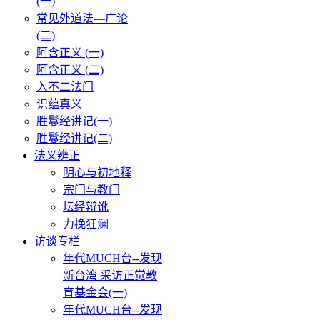
(一)
常见外道法—广论
(二)
阿含正义 (一)
阿含正义 (二)
入不二法门
识蕴真义
胜鬘经讲记(一)
胜鬘经讲记(二)
法义辨正
明心与初地释
宗门与教门
坛经辩讹
力挽狂澜
访谈专栏
年代MUCH台--发现
新台湾 采访正觉教
育基金会(一)
年代MUCH台--发现