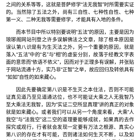
之间的关系等等，这就是菩萨修学“法无我智”时所需要实证
的。当然除了五法之外，尚有三自性、七种性自性、七种
第一义、二种无我等需要修学，才能具有入地的条件。
而本节目中所以特别要说明“五法”的原因，主要是因为
琅琊阁网站刊登之许多误解佛法之文章，除了根本原因是
误认第八识是有为生灭法之外，另一个重要的原因，就是
落入“五法”中的“名”与“相”的虚妄分别，故落于经教文字表
面的意思而“依语不依义”，因而对于正理多有误解，并张贴
于网站流通十方，实乃非“正智”之举，故应回归及转依具有
“如如”自性的如来藏心。
因此先要确定第八识是不生灭之本住法，否则不可能
证真见道乃至见道通达位，也不可能证大乘之人无我智乃
至大乘法无我智，因为“实证二空所显真理”讲的真正的对象
就是如来藏心。或者我们可以从另一个角度来看，大乘“人
我空”与“法我空”这二空的道理要能够成就，如果真的去作
探究或观行，行者就会发现一定要有万法之根源、真实心
第八识的存在才有可能，否则诸法如何生灭不断，以及如