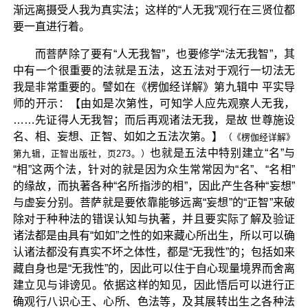
渐远离摄受人我为真实法；这样的“人无我”观行在三贤位都
要一直进行着。
而菩萨除了要有“人无我智”，也要修学“法无我智”，其
中有一个很重要的法就是五法，这五法对于观行一切法无
我是非常重要的。譬如在《楞伽经详解》第九辑中 平实导
师的开示：【由如是次第性，可知学人应先观察人无我，
……先证得人无我智；而后再观诸法无我，是故 世尊施设
名、相、妄想、正智、如如之五法次第。】
（《楞伽经详解》
也就是五法中特别建立“名”与
第九辑，正智出版社，页273。）
“相”这两个法，针对的就是因为众生常常因为“名”、“名相”
的缘故，而执著各种“名所指涉的相”，因此产生各种“妄想”
与虚妄分别。菩萨就是要依靠能够远离“妄想”的“正智”来破
除对于种种法的错误认知与执著，并且要实际了解及验证
诸法都是由具有“如如”之性的如来藏心所出生，所以可以确
认诸法都没有真实不坏之体性，都是“无我性”的；包括如来
藏自身也是“无我性”的，因此可以住于自心现量境界而舍离
建立见与诽谤见。依据这样的知见，因此悟后可以进行正
确观行八识心王、心所、色法等，及其展转出生之各种法