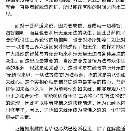
经确定及接受了，也知道履践的方法，也就是道谛，因此
就会一直朝着解脱道前进，所以能在有限的时间之内出三
界。
而对于菩萨道来说，因为要成佛、要成就一切种智、
四智圆明，而且也要利乐无量无边的众生，因此菩萨除了
要断除引生三界轮转的烦恼障，也要对治所知障；如此对
于一切法与三界六道因果才能透彻了知无余，这样才能以
广大胜妙的智慧与方便善巧来利乐无量无边与各种层次的
众生。而这里面最重要的，当然是要先证悟万法与众生生
命的根源，也就是如来藏心，这也就是在经教中所开示的
“无始时来界，一切法等依”的万法根源，指的就是第八识如
来藏心。这个实相心就是佛菩提道中最重要的核心，菩萨
证悟如来藏心之后，因为能够现观如来藏，能够现观八识
心王之和合运作，就能够逐渐验证“三界唯心”与“万法唯识”
的道理，因此可以朝着成佛之道快速前进，因为已经入内
门修学了；因此，证悟如来藏便成为成佛之道的一个非常
重要的关键。
证悟如来藏的菩萨也必然已经断我见，除了在解脱道