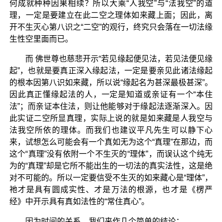
何成就种种因果相续？所以大乘“人我空”与“法我空”的道
理，一定是要建立在此二空之理体如来藏上面；因此，离
开不生灭心第八识之“二空”的观行，终究只会落在一切法缘
生性空里面而已。
而 佛世尊也慈悲开示“若见缘起便见法，若见法便见缘
起”，也就是要真正深入缘起法，一定是要亲见此诸法缘起
的根本因第八识如来藏，所以说“缘起名为甚深最极甚深”。
因此真正懂缘起法的人，一定是知道或亲证有一个“本住
法”；而亲证本住法，则让他能够对于缘起法逐渐深入。因
此实证二空所显真理，实际上说的就是如来藏是人我空与
法我空所依的理体。而我们也建议平凡先生可以静下心
来，试想怎么可能会有一个真如无为这个“真理”在那边，而
这个“真理”没有依附一个不生灭的“理体”，而误认这个纯无
为的“真理”却是它所不能出生的一切法的真实法性，这是绝
对不可能的。所以一定要信受不生灭的如来藏心是“理体”，
祂才是具有圆成实性、才是万法的根源，也才是《楞严
经》中开示具有真如法性的“常住真心”。
因为时间的关系，我们来作几个简单的结论：