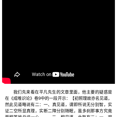
各位菩萨：阿弥陀佛！
欢迎大家收看“三乘菩提之相似佛法——重蹈灯下黑之
琅琊阁”节目。今天我们要跟诸位菩萨一起来探讨有关“法无
我智”的相关法义，人无我智与法无我智是菩萨道中两个很
重要的智慧，因此我们必须要清楚这两者的区别。
本节目的因缘，是因为在琅琊阁网站上转载了一篇名
称为〈再论萧平实居士错解唯识根本无分别智为人无我
智，由此判定萧平实居士确实不懂唯识真见道〉的文章，
作者的化名是“平凡世界”
，这篇
（后面我们就简称为平凡先生）
文章以错误的知见对于 平实导师所弘传的正法进行毁谤，
故需在此进行辨正，以免平凡先生误导一般的修学大众。
我们先来看在平凡先生的文章里面，他主要的疑惑是
在《成唯识论》卷9中的一段开示：【初照理故亦名见道，
然此见道略说有二：一、真见道，谓即所说无分别智，实
证二空所显真理，实断二障分别随眠，虽多刹那事方究竟