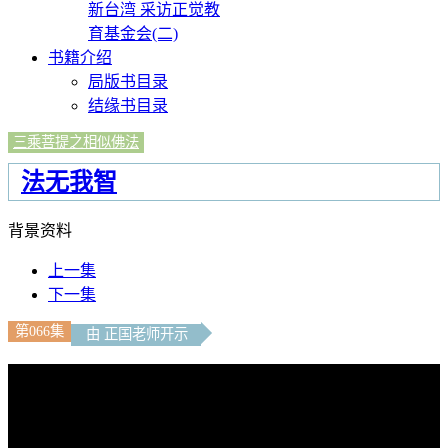
新台湾 采访正觉教
育基金会(二)
书籍介绍
局版书目录
结缘书目录
三乘菩提之相似佛法
法无我智
背景资料
上一集
下一集
第066集
由 正国老师开示
文字內容