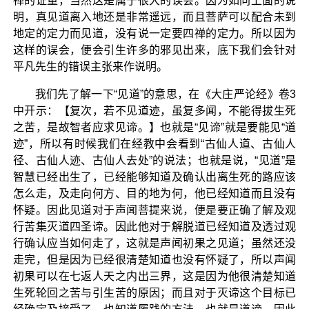
禅的证量，当然这是属于很大的误会。因为如同上面的说
明，真见道离入地还是非常遥远，而且菩萨可以配合未到
地定的定力而见道，没有说一定要四禅的定力。所以因为
这样的误会，便会引生许多的邪见出来，底下我们会针对
平凡先生的错误主张来作说明。
我们先了解一下“见道”的意思，在《大庄严论经》卷3
中开示：【复次，若不见道迹，虽复多闻，不能得拔生死
之苦，是故智者应求见谛。】也就是“见谛”就是要能见“道
迹”，所以有时候我们在经教中会看到“古仙人道、古仙人
径、古仙人迹、古仙人去处”的说法；也就是说，“见道”是
智慧已经出生了，已经能够知道及确认出离生死的路应该
怎么走，及走向何方、目的地为何，他已经知道而且没有
怀疑。因此见道对于声闻菩提来说，便是要正确了解及观
行苦集灭道四圣谛。因此他对于解脱道已经知道及透过观
行确认应当如何走了，这就是声闻初果之见道；虽然还没
走完，但是因为已经很清楚知道也没有怀疑了，所以声闻
初果可以在七返人天之内出三界，这是因为他很清楚知道
生死轮回之苦与引生苦的原因；而且对于灭谛这个目标已