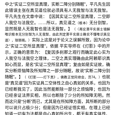
中之“实证二空所显真理，实断二障分别随眠”，平凡先生因
此错误主张在真见道位就必须具有人无我智与法无我智。
平凡先生在文章中说：【因其实证二空所显真理，二空即
人我空与法我空。……所以，真见道之
无分别智，
（根本）
显然既是人无我智也是法无我智。】
（〈再论萧平实居士错解
唯识根本无分别智为人无我智，由此判定萧平实居士确实不懂唯识真见
实际上这是对于论义之误解所致，因为论中
道〉，琅琊阁。）
之“实证二空所显真理”，依据 平实导师在《灯影》中的开
示，正确的意思为：【复因多刹那之观行而确定此心实为
人我空与法我空之理体，二空之真实理确由此阿赖耶识真
如心而显，是名“实证二空所显真理”；复由如是实证故，确
实分断烦恼障及所知障之一部分随眠，故说“实断二障分别
随眠”。】
也就
（《灯影——灯下黑》，佛教正觉同修会，页74。）
是“真见道”因为实证具二空体性之自心真如的关系，也因为
已经断我见了，因此当然能断除一部分之烦恼障；也因为
已经亲证法界实相，所以也断除了少分的所知障无明。然
而这只是“分断”而已，尤其是在所知障方面，其所断的部分
可以说只占极少分；但是因为已经证悟实相，在理上已经
知道一切有为法都是自心真如所出生，都无有真实体性、