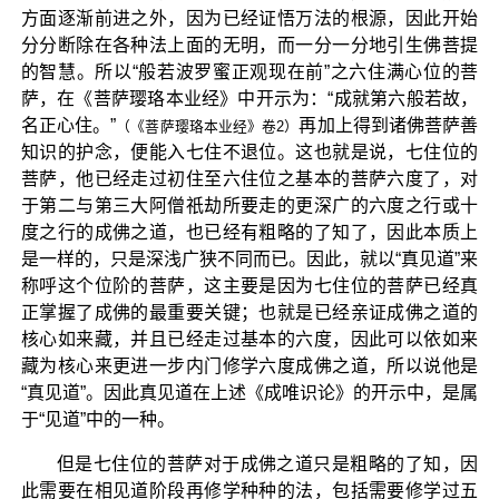
方面逐渐前进之外，因为已经证悟万法的根源，因此开始
分分断除在各种法上面的无明，而一分一分地引生佛菩提
的智慧。所以“般若波罗蜜正观现在前”之六住满心位的菩
萨，在《菩萨璎珞本业经》中开示为：“成就第六般若故，
名正心住。”
再加上得到诸佛菩萨善
（《菩萨璎珞本业经》卷2）
知识的护念，便能入七住不退位。这也就是说，七住位的
菩萨，他已经走过初住至六住位之基本的菩萨六度了，对
于第二与第三大阿僧祇劫所要走的更深广的六度之行或十
度之行的成佛之道，也已经有粗略的了知了，因此本质上
是一样的，只是深浅广狭不同而已。因此，就以“真见道”来
称呼这个位阶的菩萨，这主要是因为七住位的菩萨已经真
正掌握了成佛的最重要关键；也就是已经亲证成佛之道的
核心如来藏，并且已经走过基本的六度，因此可以依如来
藏为核心来更进一步内门修学六度成佛之道，所以说他是
“真见道”。因此真见道在上述《成唯识论》的开示中，是属
于“见道”中的一种。
但是七住位的菩萨对于成佛之道只是粗略的了知，因
此需要在相见道阶段再修学种种的法，包括需要修学过五