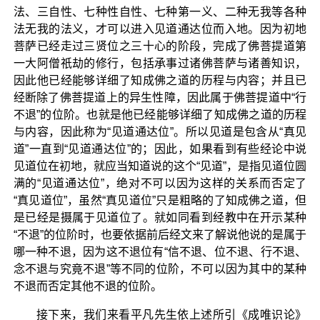
法、三自性、七种性自性、七种第一义、二种无我等各种
法无我的法义，才可以进入见道通达位而入地。因为初地
菩萨已经走过三贤位之三十心的阶段，完成了佛菩提道第
一大阿僧祇劫的修行，包括承事过诸佛菩萨与诸善知识，
因此他已经能够详细了知成佛之道的历程与内容；并且已
经断除了佛菩提道上的异生性障，因此属于佛菩提道中“行
不退”的位阶。也就是他已经能够详细了知成佛之道的历程
与内容，因此称为“见道通达位”。所以见道是包含从“真见
道”一直到“见道通达位”的；因此，如果看到有些经论中说
见道位在初地，就应当知道说的这个“见道”，是指见道位圆
满的“见道通达位”，绝对不可以因为这样的关系而否定了
“真见道位”，虽然“真见道位”只是粗略的了知成佛之道，但
是已经是摄属于见道位了。就如同看到经教中在开示某种
“不退”的位阶时，也要依据前后经文来了解说他说的是属于
哪一种不退，因为这不退位有“信不退、位不退、行不退、
念不退与究竟不退”等不同的位阶，不可以因为其中的某种
不退而否定其他不退的位阶。
接下来，我们来看平凡先生依上述所引《成唯识论》