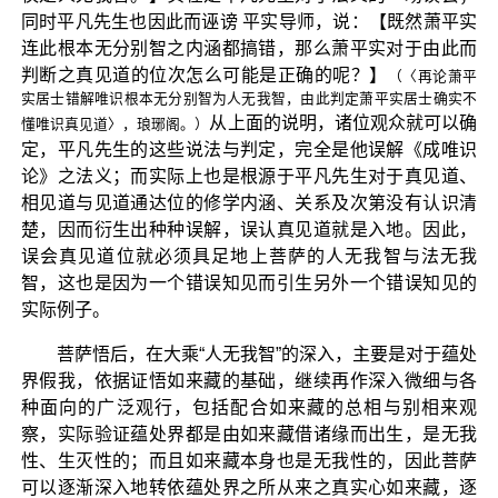
同时平凡先生也因此而诬谤 平实导师，说：【既然萧平实
连此根本无分别智之内涵都搞错，那么萧平实对于由此而
判断之真见道的位次怎么可能是正确的呢？】
（〈再论萧平
实居士错解唯识根本无分别智为人无我智，由此判定萧平实居士确实不
从上面的说明，诸位观众就可以确
懂唯识真见道〉，琅琊阁。）
定，平凡先生的这些说法与判定，完全是他误解《成唯识
论》之法义；而实际上也是根源于平凡先生对于真见道、
相见道与见道通达位的修学内涵、关系及次第没有认识清
楚，因而衍生出种种误解，误认真见道就是入地。因此，
误会真见道位就必须具足地上菩萨的人无我智与法无我
智，这也是因为一个错误知见而引生另外一个错误知见的
实际例子。
菩萨悟后，在大乘“人无我智”的深入，主要是对于蕴处
界假我，依据证悟如来藏的基础，继续再作深入微细与各
种面向的广泛观行，包括配合如来藏的总相与别相来观
察，实际验证蕴处界都是由如来藏借诸缘而出生，是无我
性、生灭性的；而且如来藏本身也是无我性的，因此菩萨
可以逐渐深入地转依蕴处界之所从来之真实心如来藏，逐