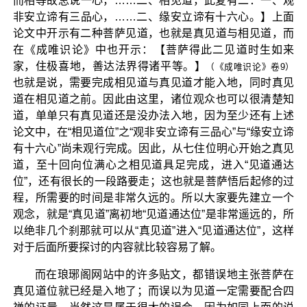
而相等故总说一心，……二、相见道，此复有二：一、观
非安立谛有三品心，……二、缘安立谛有十六心。】上面
论文中开示有二种菩萨见道，也就是真见道与相见道，而
在《成唯识论》中也开示：【菩萨得此二见道时生如来
家，住极喜地，善达法界得诸平等。】
（《成唯识论》卷9）
也就是说，需要完成相见道与真见道才能入地，同时真见
道在相见道之前。因此由这里，诸位观众也可以很清楚知
道，单单只有真见道还是没办法入地，因为至少还有上述
论文中，在“相见道位”之“观非安立谛有三品心”与“缘安立谛
有十六心”尚未观行完成。因此，从七住位明心开始之真见
道，至十回向位满心之相见道具足完成，进入“见道通达
位”，还有很长的一段路要走；这也就是菩萨悟后起修的过
程，所需要的时间是非常久远的。所以大家要先建立一个
观念，就是“真见道”离初地“见道通达位”是非常遥远的，所
以绝非几个刹那就可以从“真见道”进入“见道通达位”，这样
对于后面所要探讨的内容就比较容易了解。
而在琅琊阁网站中的许多贴文，都错误地主张菩萨在
真见道位就已经是入地了；而误以为见道一定需要配合四