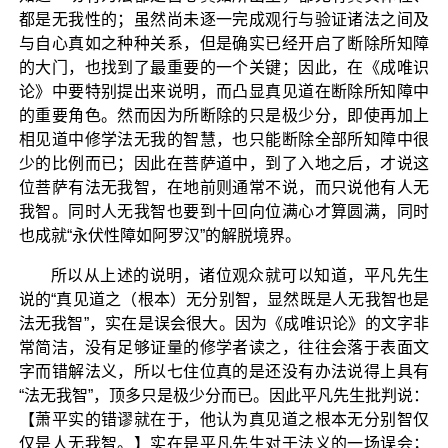
都是无我性的；虽然尚未逐一完成观行与验证诸法之间及
与自心真如之种种关系，但是确实已经开启了断除所知障
的大门，也找到了最重要的一个关键；因此，在《成唯识
论》中要特别提出来说明，而凸显真见道在断除所知障中
的重要角色。然而因为所断除的只是极少分，即使再加上
相见道中修学法无我的智慧，也只能断除全部所知障中很
少的比例而已；因此在菩萨道中，到了入地之后，才说这
位菩萨有法无我智，在地前则通常不说，而只说他有人无
我智。同时人无我智也要到十回向位满心才算圆满，同时
也成就“永伏性障如阿罗汉”的解脱境界。
所以从上述的说明，诸位观众就可以知道，平凡先生
说的“真见道之（根本）无分别智，显然既是人无我智也是
法无我智”，实在是误会很大。因为《成唯识论》的文字非
常简洁，没有足够证量的修学者读之，往往会落于表面文
字而错解法义，所以七住位真的是还没有办法说得上具有
“法无我智”，顶多只是极少分而已。因此平凡先生批判说：
【萧平实的错谬就在于，他认为真见道之根本无分别智仅
仅是人无我智。】实在是平凡先生对于法义的一场误会；