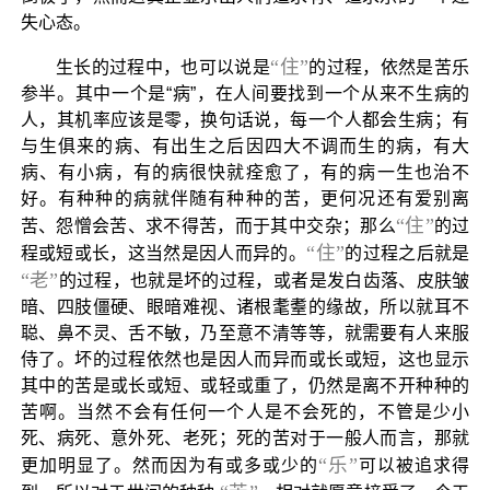
失心态。
“住”
生长的过程中，也可以说是
的过程，依然是苦乐
参半。其中一个是“病”，在人间要找到一个从来不生病的
人，其机率应该是零，换句话说，每一个人都会生病；有
与生俱来的病、有出生之后因四大不调而生的病，有大
病、有小病，有的病很快就痊愈了，有的病一生也治不
好。有种种的病就伴随有种种的苦，更何况还有爱别离
“住”
苦、怨憎会苦、求不得苦，而于其中交杂；那么
的过
“住”
程或短或长，这当然是因人而异的。
的过程之后就是
“老”
的过程，也就是坏的过程，或者是发白齿落、皮肤皱
暗、四肢僵硬、眼暗难视、诸根耄耋的缘故，所以就耳不
聪、鼻不灵、舌不敏，乃至意不清等等，就需要有人来服
侍了。坏的过程依然也是因人而异而或长或短，这也显示
其中的苦是或长或短、或轻或重了，仍然是离不开种种的
苦啊。当然不会有任何一个人是不会死的，不管是少小
死、病死、意外死、老死；死的苦对于一般人而言，那就
“乐”
更加明显了。然而因为有或多或少的
可以被追求得