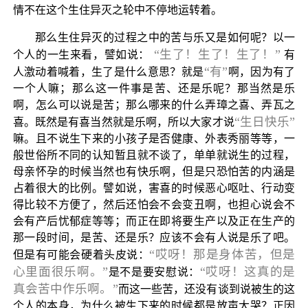
情不在这个生住异灭之轮中不停地运转着。
那么生住异灭的过程之中的苦与乐又是如何呢？以一
“生了！生了！生了！”
个人的一生来看，譬如说：
有
“有”
人激动着喊着，生了是什么意思？就是
啊，因为有了
一个人嘛；那么这一件事是苦、还是乐呢？那当然是乐
啊，怎么可以说是苦；那么哪来的什么弄璋之喜、弄瓦之
“生日快乐”
喜。既然是有喜当然就是乐啊，所以大家才说
嘛。且不说生下来的小孩子是否健康、外表秀丽等等，一
般世俗所不同的认知暂且就不谈了，单单就说生的过程，
母亲怀孕的时候当然也有快乐啊，但是只恐怕苦的内涵是
占着很大的比例。譬如说，害喜的时候恶心呕吐、行动变
得比较不方便了，然后还怕会不会变丑啊，也担心说会不
会有产后忧郁症等等；而正在即将要生产以及正在生产的
那一段时间，是苦、还是乐？应该不会有人说是乐了吧。
“哎呀！那是身体苦，但是
但是有可能会硬着头皮说：
心里面很乐啊。”
“哎呀！这真的是
是不是要安慰说：
真会苦中作乐啊。”
而这一些苦，还没有谈到说被生的这
个人的本身，为什么被生下来的时候都是放声大哭？正因