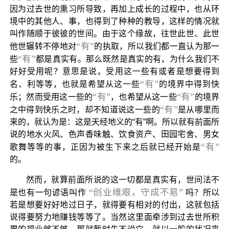
因为过去世的熏习所导致，再加上成长的过程中，也从环
境中的其他人、事，也得到了种种的教导，这样的情况就
叫作随顺于彼彼的世间。由于这个缘故，往世此世、此世
“有”
他世辗转不停地对
的执取，所以我们都一直认为那一
“有”
些
都是真实有。那么既然是真实的有，为什么我们不
好好受用呢？意思是说，受用这一些有或者是想要得到
“有”
名、利等等，也就是希望从这一些
的境界中得到快
“有”
“有”
乐；然而受用这一些的
，也希望从这一些
的境界
“有”
之中得到快乐之时，却不知道说这一些的
是从哪里而
来的，就认为是：这是天经地义的“有”啊。所以就有前面所
说的地水火风、色声香味触、饮食资产、田园宅舍、男女
“有”
歌舞等等的事，正因为被生下来之后就已经开始是
的。
然而，就算前面所说的这一切都是真实有，世间法不
“创业维艰，守成不易”
是也有一句谚语叫作
吗？所以
若是想要好好地过日子，就得要有相对的付出，这就包括
说得要努力地赚钱等等了。当然这里面牵涉到过去世所积