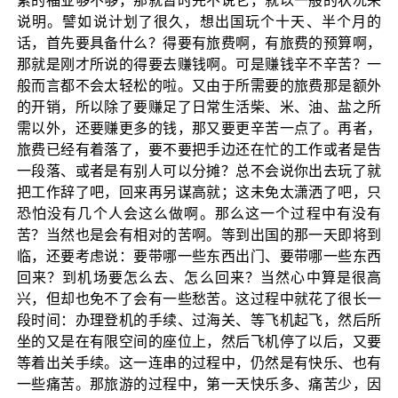
累的福业够不够，那就暂时先不说它，就以一般的状况来
说明。譬如说计划了很久，想出国玩个十天、半个月的
话，首先要具备什么？得要有旅费啊，有旅费的预算啊，
那就是刚才所说的得要去赚钱啊。可是赚钱辛不辛苦？一
般而言都不会太轻松的啦。又由于所需要的旅费那是额外
的开销，所以除了要赚足了日常生活柴、米、油、盐之所
需以外，还要赚更多的钱，那又要更辛苦一点了。再者，
旅费已经有着落了，要不要把手边还在忙的工作或者是告
一段落、或者是有别人可以分摊？总不会说你出去玩了就
把工作辞了吧，回来再另谋高就；这未免太潇洒了吧，只
恐怕没有几个人会这么做啊。那么这一个过程中有没有
苦？当然也是会有相对的苦啊。等到出国的那一天即将到
临，还要考虑说：要带哪一些东西出门、要带哪一些东西
回来？到机场要怎么去、怎么回来？当然心中算是很高
兴，但却也免不了会有一些愁苦。这过程中就花了很长一
段时间：办理登机的手续、过海关、等飞机起飞，然后所
坐的又是在有限空间的座位上，然后飞机停了以后，又要
等着出关手续。这一连串的过程中，仍然是有快乐、也有
一些痛苦。那旅游的过程中，第一天快乐多、痛苦少，因