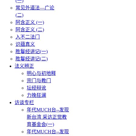
(一)
常见外道法—广论
(二)
阿含正义 (一)
阿含正义 (二)
入不二法门
识蕴真义
胜鬘经讲记(一)
胜鬘经讲记(二)
法义辨正
明心与初地释
宗门与教门
坛经辩讹
力挽狂澜
访谈专栏
年代MUCH台--发现
新台湾 采访正觉教
育基金会(一)
年代MUCH台--发现