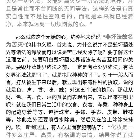
灭尽一切诸法，又能远离灭尽一切诸法的境界，并
且是常住而不曾间断的无间等法，这样的法是有真
实自性而不是性空唯名的，而祂是本来就已经清
净，本来就远离一切烦恼藏的心。”
“非坏法故名
那么就依这个无始的心，约略地来说说
为苦灭”
的其中义理。首先说，为什么说并不是毁坏蕴处
界等诸法的缘故而可以说是苦已经灭除了呢？要了解这个
道理之前，先要明白毁坏蕴处界诸法与离苦互相间的关
系。要毁坏蕴处界诸法之前，一定是有蕴处界诸法；有蕴
“有”
“有”
处界诸法就是
，就是执取种种的
。对于一般人而
言，打从被生下来以后，就显现出来有种种的执取，说的
就是色、声、香、味、触；对这五个法的执取，那就从
财、色、名、食、睡的贪著而表现出来，表现出来在哪里
呢？就在我们日常生活中的饮食、衣着、车乘，种种身上
的配戴穿着等等，包括珠宝、手饰、手表、皮带、鞋袜
等，除此之外还要喷香水除臭，然后又在脸上涂涂抹抹
“化妆是一
的。唉！听到这里，有人心里面就犯嘀咕了：
件多么庄严、高贵，有格调的事情，结果你说了就