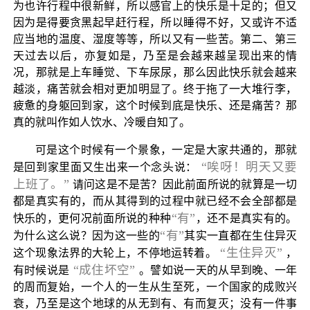
为也许行程中很新鲜，所以感官上的快乐是十足的；但又
因为是得要贪黑起早赶行程，所以睡得不好，又或许不适
应当地的温度、湿度等等，所以又有一些苦。第二、第三
天过去以后，亦复如是，乃至是会越来越呈现出来的情
况，那就是上车睡觉、下车尿尿，那么因此快乐就会越来
越淡，痛苦就会相对更加明显了。终于拖了一大堆行李，
疲惫的身躯回到家，这个时候到底是快乐、还是痛苦？那
真的就叫作如人饮水、冷暖自知了。
可是这个时候有一个景象，一定是大家共通的，那就
“唉呀！明天又要
是回到家里面又生出来一个念头说：
上班了。”
请问这是不是苦？因此前面所说的就算是一切
都是真实有的，而从其得到的过程中就已经不会全部都是
“有”
快乐的，更何况前面所说的种种
，还不是真实有的。
“有”
为什么这么说？因为这一些的
其实一直都在生住异灭
“生住异灭”
这个现象法界的大轮上，不停地运转着。
，
“成住坏空”
有时候说是
。譬如说一天的从早到晚、一年
的周而复始，一个人的一生从生至死，一个国家的成败兴
衰，乃至是这个地球的从无到有、有而复灭；没有一件事