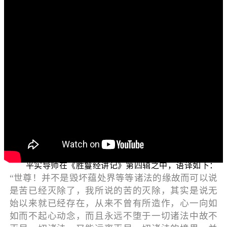
各位菩萨：阿弥陀佛！
问候大家：身体健康、精神愉快。
“三乘菩提之胜鬘经讲记”（二）
，今天要和大家谈
“非坏法故，名为苦灭”
《胜鬘师
谈，胜鬘菩萨说
。在
子吼一乘大方便方广经》
〈法身章 第8〉
的
之中，胜
鬘菩萨向 世尊禀白说：
世尊！非坏法故名为苦灭，所言苦灭者名无始、
无作、无起、无尽、离尽、常住、自性、清净，
离一切烦恼藏。
平实导师在《胜鬘经讲记》第四辑之中，语译如下：
“世尊！并不是毁坏蕴处界等等诸法的缘故而可以说
是苦已经灭除了，我所说的苦的灭除，其实是说无
始以来就已经存在，从来不曾有所造作，心一向如
如而不起心动念，而且永远不堕于一切诸法中故不