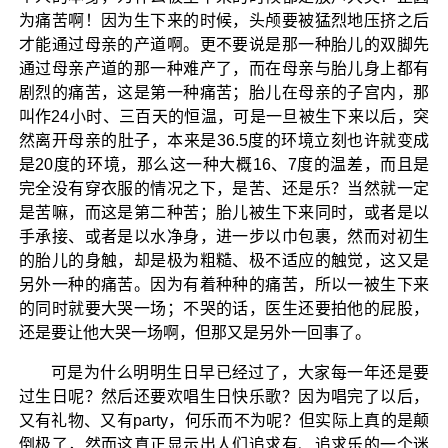
为痛苦啊！因为生下来的时候，头颅要被猛烈地压挤之后
才能通过母亲的产道啊。更不要说是那一种胎儿的双脚先
通过母亲产道的那一种难产了，而在母亲与胎儿身上都有
剧烈的痛苦，这是第一种痛苦；胎儿在母亲的子宫内，那
叫作24小时、三百天的恒温，可是一旦被生下来以后，突
然离开母亲的肚子，本来是36.5度的环境立刻也许就变成
是20度的环境，那么这一种大概16、7度的温差，而且是
完全没有穿衣服的情况之下，是苦、还是乐？当然就一定
是苦嘛，而这是第二种苦；胎儿被生下来同时，或者是以
手承接、或者是以水净身，进一步以巾包裹，然而对初生
的胎儿的身触，却是极为粗糙、极不适应的触觉，这又是
另外一种的痛苦。因为有着种种的痛苦，所以一被生下来
的同时就要大哭一场；不哭的话，医生还要拍他的屁股，
还是要让他大哭一场啊，但那又是另外一回事了。
可是为什么明明生日早已经过了，大家每一年还是要
过生日呢？然后还要欢唱生日快乐歌？因为唱完了以后，
又有礼物、又有party，何乐而不为呢？但实际上真的是颠
倒极了，然而这真正显示出人们追求有、追求乐的一个迷