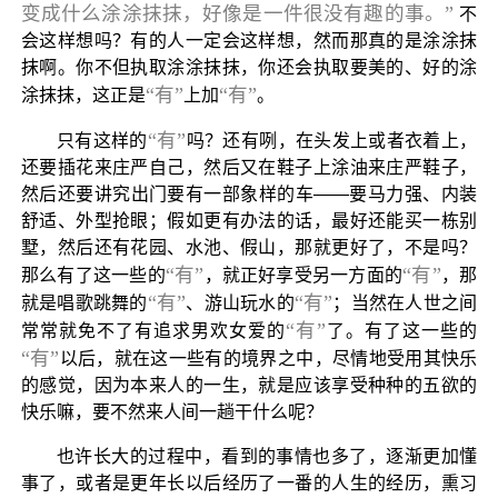
变成什么涂涂抹抹，好像是一件很没有趣的事。”
不
会这样想吗？有的人一定会这样想，然而那真的是涂涂抹
抹啊。你不但执取涂涂抹抹，你还会执取要美的、好的涂
“有”
“有”
涂抹抹，这正是
上加
。
“有”
只有这样的
吗？还有咧，在头发上或者衣着上，
还要插花来庄严自己，然后又在鞋子上涂油来庄严鞋子，
然后还要讲究出门要有一部象样的车——要马力强、内装
舒适、外型抢眼；假如更有办法的话，最好还能买一栋别
墅，然后还有花园、水池、假山，那就更好了，不是吗？
“有”
“有”
那么有了这一些的
，就正好享受另一方面的
，那
“有”
“有”
就是唱歌跳舞的
、游山玩水的
；当然在人世之间
“有”
常常就免不了有追求男欢女爱的
了。有了这一些的
“有”
以后，就在这一些有的境界之中，尽情地受用其快乐
的感觉，因为本来人的一生，就是应该享受种种的五欲的
快乐嘛，要不然来人间一趟干什么呢？
也许长大的过程中，看到的事情也多了，逐渐更加懂
事了，或者是更年长以后经历了一番的人生的经历，熏习