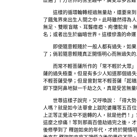
歷遍了十方世界的傍生趣中，廣受眾多苦難
這樣的循環輪轉經過無量劫，還要來到
了餓鬼界來出生人間之中。此時雖然得為人
無足、雙眼盲瞎、耳聾瘖瘂、痀僂駝背、
名；或者出生於幽暗世界。這樣慘澹的命運
即使隨意輕賤於一般人都有過失，如果
了；倘若隨意輕賤真正開悟明心而無過失的
而常不輕菩薩所作的「常不輕於大眾」
薩的過失極重。但是有多少人知道那個過失
不輕菩薩受學；但是曾對常不輕菩薩「起瞋
即下墮阿鼻地獄一千劫之久，真是受苦無量
世尊這樣子說完，又呼喚說：「得大勢
人嗎？就是如今法華會上跋陀婆羅等五百位
上正等正覺法中不退轉的人，就是他們！」
這麼之慘痛！等到那兩百億劫過完之後，才
後修學到了 釋迦如來的年代，才終於開悟