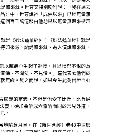
只是一部經叫作「如來藏」。所以一定要為人
就是如來藏。世尊又特別吩咐說：「我在過去
量品〉中，世尊說祂「成佛以來」已經無量無
且這個百千萬億那由他劫是以無量無邊來標示
經就是《妙法蓮華經》；《妙法蓮華經》就是
受持如來藏、讀誦如來藏、為人演說如來藏，
經常以瞋恚心生起了輕慢，且以憤怒不悅的意
不值佛、不聞法、不見僧。」這代表著他們於
也就無緣。反之而說，如果今生能夠實證自心
？
最廣義的定義，不但是他受了比丘、比丘尼
論法義，硬加曲解成六識論而同於常見外道，
而已。
易地隨意月旦。在《雜阿含經》卷48中這麼