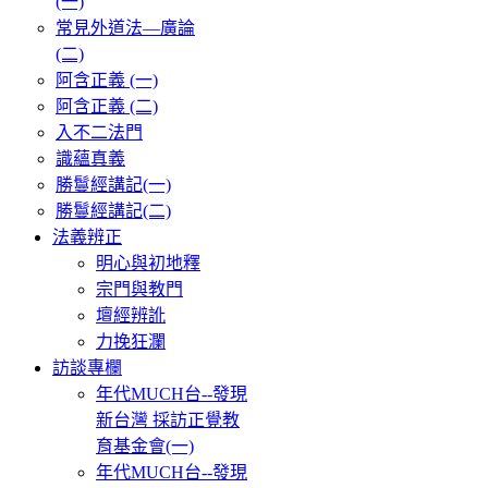
(一)
常見外道法—廣論
(二)
阿含正義 (一)
阿含正義 (二)
入不二法門
識蘊真義
勝鬘經講記(一)
勝鬘經講記(二)
法義辨正
明心與初地釋
宗門與教門
壇經辨訛
力挽狂瀾
訪談專欄
年代MUCH台--發現
新台灣 採訪正覺教
育基金會(一)
年代MUCH台--發現