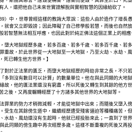
身，斯由其惡言。應毀便稱譽，應譽而便毀，其罪生於口，死
有人，還把他自己未來世實證解脫與實相智慧的因緣給砍了。
品 39〉中，世尊曾經這樣的教誨大眾說：這些人由於造作了增長
，就會又立即毀謗；因此障礙了自己修學般若慧，而後也自然
般若智慧無法相互呼應，也因此對於純正佛法這個正業上的相應
，墮大地獄經歷多歲，若多百歲、若多千歲、若多百千歲、若
罪重故，於此世界從一大地獄至一大地獄，乃至火劫、水劫、
，死已轉生他方世界。】
了對於正法業的匱乏，而墮大地獄經歷的時劫非常之長，不只
「多到沒有數目可以計算」的數量單位。他在與此同類的大地
緣故，他的匱法業還沒有窮盡，所以死後又轉生到其餘的他方
苦之後，又再度輾轉經歷了十方諸多其他世界的大地獄等。
法罪業的勢力才稍微減輕，才能從地獄中出來；而隨後又墮入
。受生在其餘傍生道中，繼續經歷遭受殘害逼迫等種種痛苦，
、水劫、風劫還沒有生起時，他就已經投胎來此；一直到了世
與此同類的傍生趣中再次經歷多歲。這樣不斷重複的死後又再