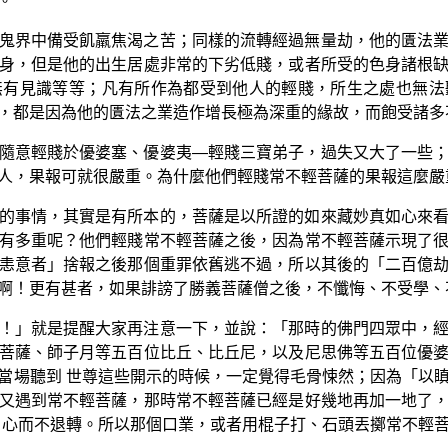
。
鬼界中備受飢羸焦渴之苦；同樣的流轉經過無量劫，他的匱法
身，但是他的出生居處非常的下劣低賤，或者所受的色身諸根
無有見識等等；凡有所作為都受到他人的輕賤，所生之處也無法
，都是因為他的匱法之業造作增長極為深重的緣故，而飽受諸多
隨意輕賤於優婆塞、優婆夷—輕賤三寶弟子，過失又大了一些
人，果報可就很嚴重。為什麼他們輕賤常不輕菩薩的果報這麼嚴
的事情，其實是有所本的，菩薩是以所證的如來藏妙真如心來
有多重呢？他們輕賤常不輕菩薩之後，因為常不輕菩薩示現了
恚意者」捨報之後那個重罪依舊逃不過，所以其後的「二百億
啊！更有甚者，如果誹謗了勝義菩薩僧之後，不懺悔、不受學、
！」就是提醒大家再注意一下，並說：「那時的佛門四眾中，
菩薩、師子月等五百位比丘、比丘尼，以及尼思佛等五百位優
當場聽到 世尊這些開示的時候，一定覺得毛骨悚然；因為「以
又遇到常不輕菩薩，那時常不輕菩薩已經是好幾地再加一地了
明心而不退轉。所以那個口業，或者用棍子打、石頭丟擲常不輕