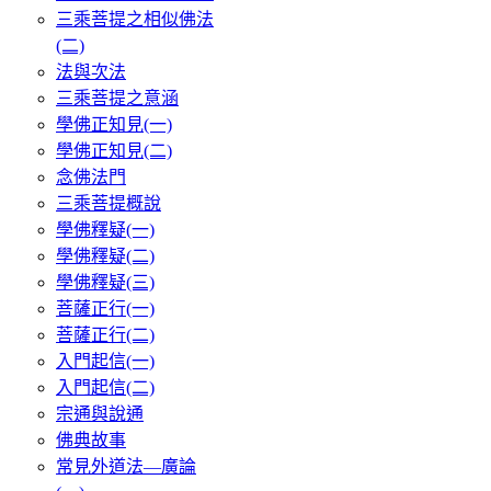
三乘菩提之相似佛法
(二)
法與次法
三乘菩提之意涵
學佛正知見(一)
學佛正知見(二)
念佛法門
三乘菩提概說
學佛釋疑(一)
學佛釋疑(二)
學佛釋疑(三)
菩薩正行(一)
菩薩正行(二)
入門起信(一)
入門起信(二)
宗通與說通
佛典故事
常見外道法—廣論