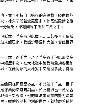
墮惡道中。】這真是叫作「斧在口中生」，也
愚癡、並且堅持自己錯誤的言論故，經由這些
放棄、捨棄了般若波羅蜜多。他既然毀謗之後
十分匱乏，果報則是下墮於三塗之中。
多俱胝歲、若多百俱胝歲、……若多百千俱胝
風劫未起已來，受諸楚毒猛利大苦。若此世界
若干千歲、百千歲，乃至若多百千俱胝那庾多
獄中經歷多歲，在大地獄中飽受無量劫各種楚
世界，在此同類的大地獄中又經歷多歲；身經
傍生趣同樣再經歷多歲，不只若干千歲、百千
但是罪業仍然沒有銷盡，於此世界從一險惡處
界經過三災毀壞，他的匱法業剩餘的勢力還是
投生，輾轉經歷其他別的世界，就這麼普遍經