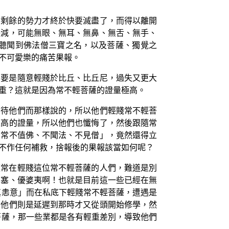
業剩餘的勢力才終於快要滅盡了，而得以離開
缺減，可能無眼、無耳、無鼻、無舌、無手、
聽聞到佛法僧三寶之名，以及菩薩、獨覺之
不可愛樂的痛苦果報。
；要是隨意輕賤於比丘、比丘尼，過失又更大
重？這就是因為常不輕菩薩的證量極高。
看待他們而那樣說的，所以他們輕賤常不輕菩
很高的證量，所以他們也懺悔了，然後跟隨常
劫常不值佛、不聞法、不見僧」，竟然還得立
不作任何補救，捨報後的果報該當如何呢？
經常在輕賤這位常不輕菩薩的人們，難道是別
婆塞、優婆夷啊！也就是目前這一些已經在無
瞋恚意」而在私底下輕賤常不輕菩薩，遭遇是
，他們則是延遲到那時才又從頭開始修學，然
菩薩，那一些業都是各有輕重差別，導致他們