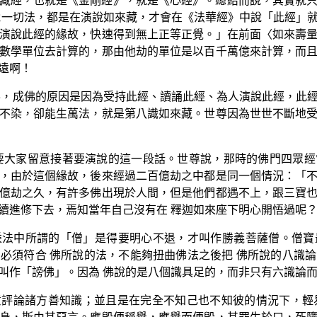
藏經，也就是《金剛經》，就是《心經》。總結而說，其實就
說一切法，都是在演說如來藏，才會在《法華經》中說「此經」
演說此經的緣故，快速得到無上正等正覺。」在前面〈如來壽
數學單位去計算的，那由他劫的單位是以百千萬億來計算，而
遠啊！
佛，成佛的原因是因為受持此經、讀誦此經、為人演說此經，此
不染，卻能生萬法，就是第八識如來藏。世尊因為世世不斷地
要大家留意接著要演說的這一段話。世尊說，那時的佛門四眾
，由於這個緣故，後來經過二百億劫之中都是同一個情況：「
億劫之久，有許多佛出現於人間，但是他們都遇不上，跟三寶
續進修下去，焉知當年自己沒有在 釋迦如來座下明心開悟過呢
乘法中所謂的「僧」是得要明心不退，才叫作勝義菩薩僧。僧寶
必須符合 佛所說的法，不能夠扭曲佛法之後把 佛所說的八識
叫作「謗佛」。因為 佛說的是八個識具足的，而非只有六識論
評論諸方善知識；並且是在完全不知己也不知彼的情況下，輕