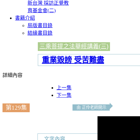
新台灣 採訪正覺教
育基金會(二)
書籍介紹
局版書目錄
結緣書目錄
三乘菩提之法華經講義(三)
重業毀謗 受苦難盡
詳細內容
上一集
下一集
第129集
由 正伶老師開示
文字內容