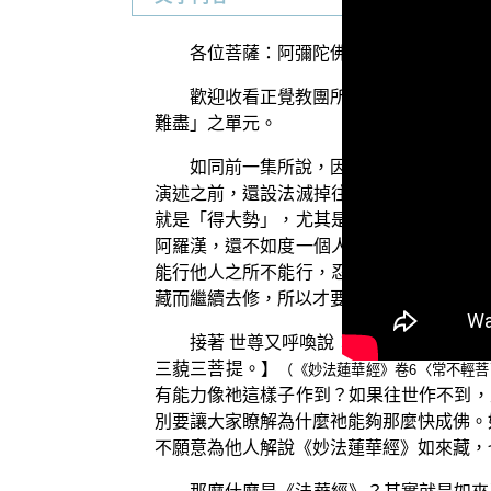
各位菩薩：阿彌陀佛！
歡迎收看正覺教團所推出的弘法節目「
難盡」之單元。
如同前一集所說，因為常不輕菩薩已經
演述之前，還設法滅掉往世所有的一切罪業
就是「得大勢」，尤其是五濁惡世之中證得
阿羅漢，還不如度一個人成為發菩提心的菩
能行他人之所不能行，忍他人之所不能忍。
藏而繼續去修，所以才要以 得大勢菩薩作
接著 世尊又呼喚說：【得大勢！於意
三藐三菩提。】
（《妙法蓮華經》卷6〈常不輕菩薩
有能力像祂這樣子作到？如果往世作不到，
別要讓大家瞭解為什麼祂能夠那麼快成佛。
不願意為他人解說《妙法蓮華經》如來藏，