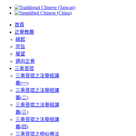
首頁
正覺教團
緣起
宗旨
展望
邁向正覺
三乘菩提
三乘菩提之法華經講
義(一)
三乘菩提之法華經講
義(二)
三乘菩提之法華經講
義(三)
三乘菩提之法華經講
義(四)
三乘菩提之相似佛法