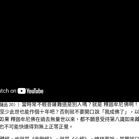
三乘菩提之法華經講義」。今天繼續解說 平實導師《法華經講
在過去無量無數阿僧祇劫前，於 威音王佛座下證得「此經」如
，同時設法滅除一切習氣種子。為何能夠如此？都是因為轉依
此經的菩薩們，只是發菩提心、願行菩薩道，都還在凡夫位中
薩，何況是行菩薩道而在人間證悟了。常不輕菩薩這樣永不輕
因此他的這種力量之所從來，就是依止此經如來藏；理上是依
為對象，來演述〈常不輕菩薩品〉。
云何？爾時常不輕菩薩豈異人乎？則我身是。若我於宿世不受持
當時常不輕菩薩難道是別人嗎？就是 釋迦牟尼佛啊
品 20〉）
至少此世也能作個十年吧？否則就不要開口說「我成佛了」，
如果 釋迦牟尼佛在過去無量世以來，都不願意受持第八識如來
也不可能快速得到無上正等正覺。