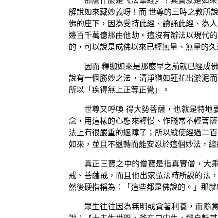
那麼什麼是《法華經》？其實就是如來
解說如來藏妙義呀！而 世尊的三時之教所
佛的座下，因為受持此經、讀誦此經、為人
邊百千萬億那由他劫。這沒有辦法以現代的
的，可以說是成佛以來已經無量、無量的久
因而 釋迦如來是那麼早之前就已經成
說有一個勝妙之法，清淨猶如蓮花出淤泥而
所以「疾得無上正等正覺」。
世尊又呼喚 得大勢菩薩，也就是特地
念，用這樣的心態來輕慢、作賤常不輕菩薩
法上有很嚴重的遮障了；所以縱使經過二百
如來，並且不退轉而能安忍於這個妙法，繼
真正三寶之中的僧寶是指真實僧，大
戒、菩薩戒，而且他出家弘法時所說的法，
然後硬指稱為：「這些都是佛說的。」那就
眾生往往因為無明或貪著利養，而隨意