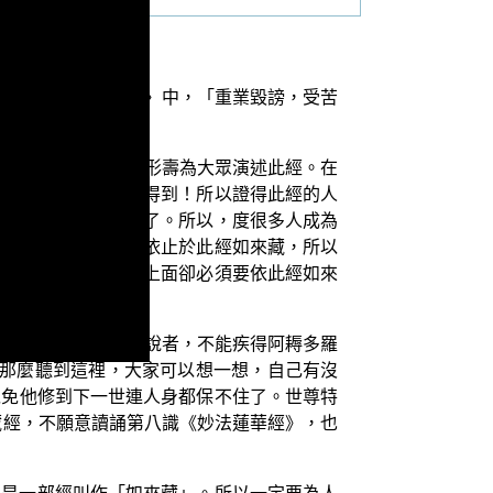
義》〈常不輕菩薩品〉中，「重業毀謗，受苦
來藏，所以世世都盡形壽為大眾演述此經。在
於此經如來藏才能作得到！所以證得此經的人
，阿羅漢們就很敬佩了。所以，度很多人成為
視於任何人，他就是依止於此經如來藏，所以
於此經如來藏，事修上面卻必須要依此經如來
、讀誦此經、為他人說者，不能疾得阿耨多羅
！那麼聽到這裡，大家可以想一想，自己有沒
以免他修到下一世連人身都保不住了。世尊特
藏經，不願意讀誦第八識《妙法蓮華經》，也