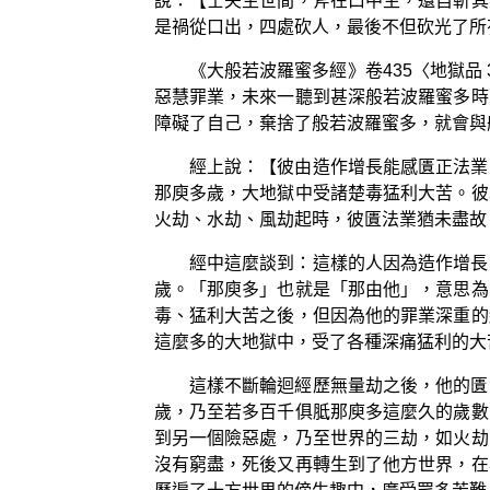
說：【士夫生世間，斧在口中生，還自斬其
是禍從口出，四處砍人，最後不但砍光了所
《大般若波羅蜜多經》卷435〈地獄
惡慧罪業，未來一聽到甚深般若波羅蜜多時
障礙了自己，棄捨了般若波羅蜜多，就會與
經上說：【彼由造作增長能感匱正法業
那庾多歲，大地獄中受諸楚毒猛利大苦。彼
火劫、水劫、風劫起時，彼匱法業猶未盡故
經中這麼談到：這樣的人因為造作增長
歲。「那庾多」也就是「那由他」，意思為
毒、猛利大苦之後，但因為他的罪業深重的
這麼多的大地獄中，受了各種深痛猛利的大
這樣不斷輪迴經歷無量劫之後，他的匱
歲，乃至若多百千俱胝那庾多這麼久的歲數
到另一個險惡處，乃至世界的三劫，如火劫
沒有窮盡，死後又再轉生到了他方世界，在