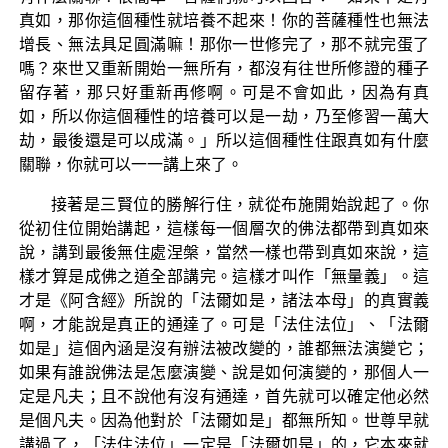
真如，那你這個種性就培養不起來！你的菩薩種性也無法
增長、無法具足圓滿嘛！那你一世修完了，那不就完蛋了
嗎？來世又重新開始一無所有，都沒有往世所修證的種子
留存著，那只好重新再修啊。可是不會如此，因為有真
如，所以你這個種性的培養可以是一劫，乃至修習一萬大
劫，最後還是可以成滿。」所以這個種性住跟真如有什麼
關聯，你就可以一一講上來了。
接著是三賢位的勝解行住，就從布施開始說起了。你
從初住位開始講起，這樣每一個層次的佛法都帶到真如來
說，講到最後無住處涅槃，當然一樣也帶到真如來說，這
樣才算是成佛之道全部講完。這樣才叫作「無量義」。這
才是《阿含經》所說的「法爾如是，諸法本母」的真實義
啊，才能說是真正的通達了。可是「法住法位」、「法爾
如是」這個內涵是沒有辦法被改變的，誰都無法演變它；
如果有誰說佛法是怎麼演變、說是如何演變的，那個人一
定是凡夫；且不說他有沒有通達，首先就可以確定他必然
是個凡夫。因為他對於「法爾如是」都無所知。世尊早就
講過了，「法住法位」一定是「法爾如是」的，它本來就