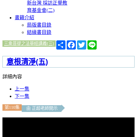
新台灣 採訪正覺教
育基金會(二)
書籍介紹
局版書目錄
結緣書目錄
分
Facebook
Twitter
Line
三乘菩提之法華經講義(三)
享
意根清淨(五)
詳細內容
上一集
下一集
第110集
由 正超老師開示