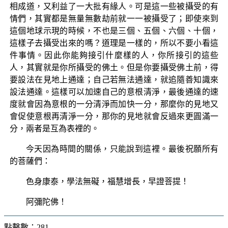
相成道，又利益了一大批有緣人。可是這一些被攝受的有
情們，其實都是無量無數劫前就一一被攝受了；即使來到
這個地球示現的時候，不也是三個、五個、六個、十個，
這樣子去攝受出來的嗎？道理是一樣的，所以不要小看這
件事情。因此你能夠接引什麼樣的人，你所接引的這些
人，其實就是你所攝受的佛土。但是你要攝受佛土前，得
要設法在見地上通達；自己若無法通達，就追隨善知識來
設法通達。這樣可以加速自己的意根清淨，最後通達的速
度就會因為意根的一分清淨而加快一分，那麼你的見地又
會促使意根再清淨一分，那你的見地就會反過來更圓滿一
分，兩者是互為表裡的。
今天因為時間的關係，只能說到這裡。最後祝願所有
的菩薩們：
色身康泰，學法無礙，福慧增長，早證菩提！
阿彌陀佛！
點擊數：281