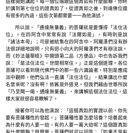
這樣開始講起。每一個位階跟這個真如有什麼關聯，你終
於講到第七住位的證真如了。從證真如之後，到達佛位還
有很多的內涵，這些次第都需要一一為他演述。
所以說，「通達無量義」的菩薩就是要懂得「法住法
位」。在四阿含中常常有說「法爾如是」，有時則是說
「諸法本母」；可是被結集在四阿含中，阿羅漢們沒有辦
法很詳細地說明，只有迴小向大的阿羅漢們才有辦法說。
而《妙法蓮華經》中開頭第二品〈方便品〉中也告訴我們
說：「是法住法位，世間相常住。」正是這個道理。各位
菩薩可以看到現代佛門中的那一些六識論者，特別是應成
派中觀師，他們弘法一直講「法住法位」，結果講出什麼
名堂來呢？沒有啊！依舊是外道見。但我們藉由世尊所說
「乃至聞一偈，通達無量義」，來講解這個法住法位，這
樣大家就很容易瞭解了。
接著你可以為他演說：「這個真如的實證以前，你先
要有菩薩種性的發起。」菩薩種性要怎麼培養？培養起來
為什麼有的人要一劫，有的人要一萬大劫呢？這個跟真如
有什麼關聯？很簡單，菩薩們就可以回答：「如果不是有