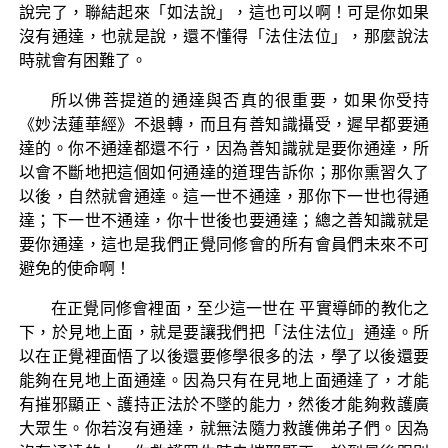
說完了，聯結起來「如法說」，這也可以啊！可是你如果
沒有通達，也就是說，還不懂得「法住法位」，那麼說法
時就會有困難了。
所以佛菩提道的通達與否真的很重要，如果你受持
《妙法蓮華經》不退轉，而且有善知識攝受，遲早都要通
達的。你不通達都還不行，因為善知識就是要你通達，所
以會不斷地把這個如何通達的道理告訴你；那你熏習久了
以後，自然就會通達。這一世不通達，那你下一世也得通
達；下一世不通達，你十世後也要通達；總之善知識就是
要你通達，這也是我們正覺同修會的所有會員們未來不可
避免的使命啊！
在正覺同修會裡面，至少這一世在 平實導師的教化之
下，於見地上面，就是要讓我們把「法住法位」通達。所
以在正覺裡面悟了以後還要修學很多的法，學了以後還要
能夠在見地上面通達。因為只有在見地上面通達了，才能
有摧邪顯正、護持正法於不墜的能力，然後才能夠救護廣
大眾生。你若沒有通達，就無法隨力救護佛弟子們。因為