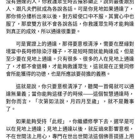
沒有通達的人，你救護眾生時去摧邪顯正，說到最後跟別
人、跟凡夫們就成為各說各話。可是你見地如果通達了，
那你條分縷析出來以後，對方縱使口中不服，其實心中也
服了，那麼雙方就不會各說各話，你救護眾生時才能夠達
到真正的成效，所以通達很重要。
可是實證上的通達，那得要意根清淨，需要在歷緣對
境當中長時修除染汙種子，不是短時間就能夠達成，但是
至少要在見地上通達。只有很多、很多的人在見地上通達
了，才都不會退轉，才能夠救護眾生，這就是在正覺同修
會所能獲得的功德，也是所應該要荷擔的義務。
這就是說，你只要意根清淨了，聽聞一首偈就可以通
達無量義；當你能夠這樣子的時候——這個智慧通達時，
對你而言，「次第如法說，月四月至歲」，就不是難事
了。
如果能夠受持「此經」，你繼續修學下去，遲早是可
以在見地上通達；見地上通達以後，就反過來影響意根，
不在世間法上用心，專門在世出世間法這個佛菩提道上用