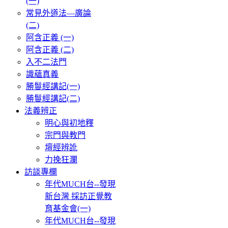
(一)
常見外道法—廣論
(二)
阿含正義 (一)
阿含正義 (二)
入不二法門
識蘊真義
勝鬘經講記(一)
勝鬘經講記(二)
法義辨正
明心與初地釋
宗門與教門
壇經辨訛
力挽狂瀾
訪談專欄
年代MUCH台--發現
新台灣 採訪正覺教
育基金會(一)
年代MUCH台--發現