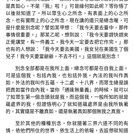
是真如心，不是『我』啦！」可是緣何如此呢？等你悟了
以後就知道了。所以眾生心之所念，有表面上的心之所
念，也有實際上的心之所念。現在講的還只是總念喔，可
是什麼是別念呢？譬如某甲想：「我今天要去臺中，那件
事情很重要。」那某乙呢，想到說：「我今天要趕快趕來
正覺講堂，有一件義工，我今天一定要去把它作完。」那
也有的人想說：「我今天要去美國，我女兒在美國生了個
兒子！我今天要當爺爺，不去不行。」這個就是別念！
別念全部都是在我所上面，總念可都是在自我上面。
可是這個我，包括內我，也包括外我。內法的我叫作真
如，外法的我叫作五蘊、十二處、十八界，而眾生總是誤
把真如當作自內我。當你「通達無量義」的時候，就可以
了知眾生第一個念頭就是我。而這個我，一般所知的就是
蘊處界的我，但證悟明心了就知道蘊處界是由我所執著
的，其實還是不離真如，還是執著真如那個無我之真我。
至於其他的種種別念，你就隨著三界六道不同的有
情，依他們所住的世界、依生活上的依報，去設想就知道