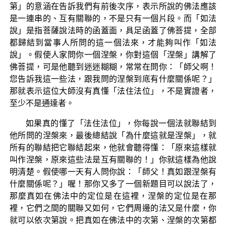
第」的意涵在告訴我們有前後次序，表示所說的佛法應該
是一連串的、互有關聯的，不是只有一個片段。而「如法
說」是指菩薩說法時的函蓋面，具足函蓋了佛菩提，全部
都歸結到當事人所問的這一個法來，才能夠叫作「如法
說」。假使人家問你一個涅槃，你對這個「涅槃」講解了
佛菩提，可是他聽到迷迷糊糊，常常在問你：「師父啊！
您告訴我這一些法，跟我問的涅槃到底有什麼關係呢？」
那就表示這位大師沒有真懂「法住法位」，不是實證者，
至少不是通達者。
如果真的懂了「法住法位」，你每說一個法就聯結到
他所問的涅槃來，最後總結說「為什麼這就是涅槃」，就
所有的聯結把它聯結起來，他就會聽得懂：「原來這樣就
叫作涅槃，原來這些法是互有關聯的！」你就這樣為他說
明清楚。假使哪一天有人問你說：「師父！真如跟涅槃有
什麼關係呢？」喔！那你又多了一個新題目可以說法了，
那麼真如在佛法中的定位是在這裡，涅槃的定位是在那
裡，它們之間的關聯又如何，它們周邊的法又是什麼，你
就可以依次第說。把真如在佛法中的次第、涅槃的次第都