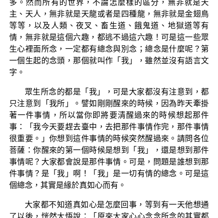
多。然而所有的世界，不論怎麼樣的區分，無非就是天
主、天人，無非就是天龍或者是四種龍，無非就是金翅鳥
等等，以及人類、夜叉、畜生道、餓鬼道、地獄道等有
情，無非就是這個六趣，都逃不過這六趣！可是這一些眾
生心裡面所念，一定都有總念與別念；總念是什麼呢？第
一個生起的念頭，那個就叫作「我」，雖然並沒有語言文
字。
眾生所念的都是「我」，可是大家都沒有注意到，都
只注意到「我所」。譬如剛剛醒來的時候，因為昨天牽掛
著一件事情，所以當你即將要清醒過來的時候想起那件
事：「我今天要趕去臺中，去把那件事情作完，那件事情
很重要。」你想到這件事情的時候突然醒過來。請問各位
菩薩：你醒來的第一個時候是想到「我」，還是想到那件
事情呢？大家都會說是那件事情。可是，問題是誰想到那
件事情？是「我」啊！「我」是一切有情的總念。可是這
個總念，其實是緣於真如心而有。
大家都不知道真如心是怎麼回事，等到有一天他想通
了以後，恍然大悟說：「原來大家心心念念所念的其實都