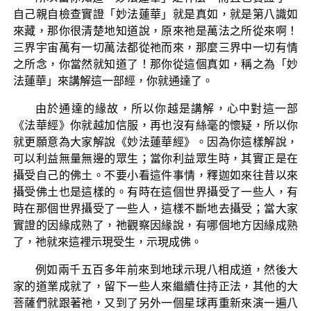
自己親自檢查實證「妙法蓮華」就是真如，就是第八識如
來藏，那你很清楚地知道說，原來祂是萬法之所從來啊！
三界宇宙萬有一切萬法都從祂而來，那麼三界中一切有情
之所念，你當然就知道了！那你從這個真如，稱之為「妙
法蓮華」來講解這一部經，你就通達了。
由於通達的緣故，所以你越是講解，心中對這一部
《法華經》你就越加信服，再也沒有絲毫的懷疑，所以你
就更願意為大家解說《妙法蓮華經》。因為你這樣解說，
可以利益無量無邊的眾生；當你利益眾生時，其實正是在
攝受自己的佛土。不要小看這件事情，釋迦如來往昔以來
攝受佛土也是這樣的。有時在這個世界攝受了一些人，有
時在那個世界攝受了一些人，這樣不斷地去攝受；當大家
實證的因緣成熟了，祂觀察因緣說，有哪個地方因緣成熟
了，祂就來這裡示現受生，示現成佛。
例如兩千五百多年前來到地球示現八相成道，然後大
家的道業成就了，留下一些人來繼續住持正法，其他的大
菩薩們就跟著祂，又到了另外一個星球再重新來演一遍八