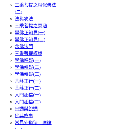
三乘菩提之相似佛法
(二)
法與次法
三乘菩提之意涵
學佛正知見(一)
學佛正知見(二)
念佛法門
三乘菩提概說
學佛釋疑(一)
學佛釋疑(二)
學佛釋疑(三)
菩薩正行(一)
菩薩正行(二)
入門起信(一)
入門起信(二)
宗通與說通
佛典故事
常見外道法—廣論