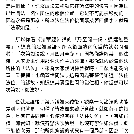
是這個樣子，你沒辦法去移動它在諸法中的位置。因為世
出世間法，諸法所住的那個位置，它是不可能被移動的，
因為永遠是那樣，所以法住法位後面緊接著四個字，就是
「法爾如是」。
所以你看《法華經》講的「乃至聞一偈，通達無量
義」，這真的是如實語。所以後面這兩句當然就沒問題
啦：「次第如法說，月四月至歲。」因為你講解某一個法
時，人家要求你用那個法作主題來講，那你就依於這個法
所住的「法位」，來為大家說明佛菩提時，自然也能夠函
蓋二乘菩提，也函蓋世間法；這是因為菩薩們知道「法住
法位」的緣故，知道這其實是世間的常住相，你當然可以
次第說、如法說。
也就是證悟了第八識如來藏後，觀察一切諸法的功能
差別，也就是一切種子皆為如來藏所含藏，就如荷花的特
色：具有花果同時。假使沒有在「法住法位」上，有如實
證、如實知，就沒有辦法次第說，也沒有辦法如法說；既
不能依次第，那他所能夠說的就只有一個局部。因為「次