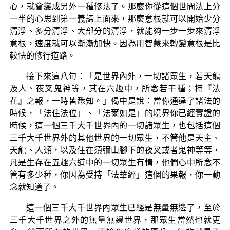
心，就會變成另外一種修法了。那麼你從這個世間法上分
一半的心思到第一義諦上面來，那麼意根就可以開始少分
清淨、多分清淨、大部分的清淨，就能夠一步一步來清淨
意根，速度就可以漸漸加快。因為用智慧來轉變意根是比
較快的修行道路。
接下來這八句：「是世界內外，一切諸眾生，若天龍
及人、夜叉鬼神等，其在六趣中，所念若干種；持『法
花』之報，一時皆悉知。」偈中是說：當你通達了諸法的
時候，「法住法位」、「法爾如是」的境界你已經實證的
時候，這一個三千大千世界內的一切諸眾生，也包括這個
三千大千世界外的其他世界的一切眾生，不管他是天主、
天龍、人類，以及住在須彌山腳下的夜叉或者鬼神等等，
凡是生存在五趣六道中的一切眾生有情，他們心中所念不
管有多少種，你因為受持「法華經」這個的果報，你一動
念就知道了。
這一個三千大千世界內眾生已經是無量無邊了，至於
三千大千世界之外的無量無邊世界，那眾生當然也就更