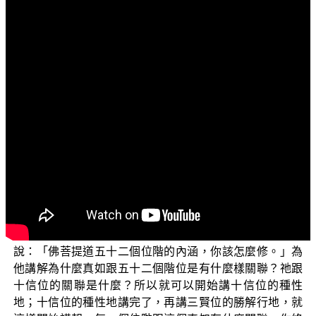
文字內容
各位菩薩：阿彌陀佛！
歡迎各位菩薩繼續收看正覺教團所推出的電視弘法節
目。這一季所講的主題是「三乘菩提之法華經講義
（三）」，這一個系列當中法義要旨，是依據 平實導師所
著作的《法華經講義》作為藍本，再加以進一步論述當中
義理。歡迎各位菩薩能熏習這一乘圓教清淨了義、究竟圓
滿而無上微妙的《妙法蓮華經》。
上一集說到從世間法到出世間法的二乘菩提根本核
心，就是這個真如「妙法蓮華經」為主軸，這一集繼續來
說明第八識真如心與佛菩提是什麼關聯？如果有人問：
「真如跟佛菩提的關聯又是什麼呢？」你就可以開始講解
說：「佛菩提道五十二個位階的內涵，你該怎麼修。」為
他講解為什麼真如跟五十二個階位是有什麼樣關聯？祂跟
十信位的關聯是什麼？所以就可以開始講十信位的種性
地；十信位的種性地講完了，再講三賢位的勝解行地，就