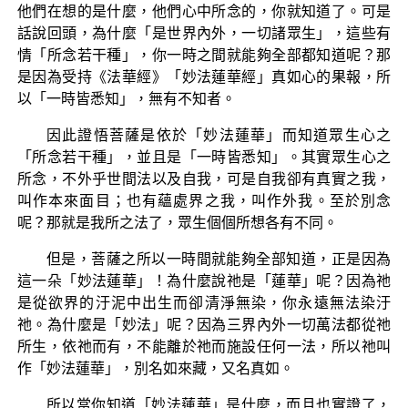
他們在想的是什麼，他們心中所念的，你就知道了。可是
話說回頭，為什麼「是世界內外，一切諸眾生」，這些有
情「所念若干種」，你一時之間就能夠全部都知道呢？那
是因為受持《法華經》「妙法蓮華經」真如心的果報，所
以「一時皆悉知」，無有不知者。
因此證悟菩薩是依於「妙法蓮華」而知道眾生心之
「所念若干種」，並且是「一時皆悉知」。其實眾生心之
所念，不外乎世間法以及自我，可是自我卻有真實之我，
叫作本來面目；也有蘊處界之我，叫作外我。至於別念
呢？那就是我所之法了，眾生個個所想各有不同。
但是，菩薩之所以一時間就能夠全部知道，正是因為
這一朵「妙法蓮華」！為什麼說祂是「蓮華」呢？因為祂
是從欲界的汙泥中出生而卻清淨無染，你永遠無法染汙
祂。為什麼是「妙法」呢？因為三界內外一切萬法都從祂
所生，依祂而有，不能離於祂而施設任何一法，所以祂叫
作「妙法蓮華」，別名如來藏，又名真如。
所以當你知道「妙法蓮華」是什麼，而且也實證了，