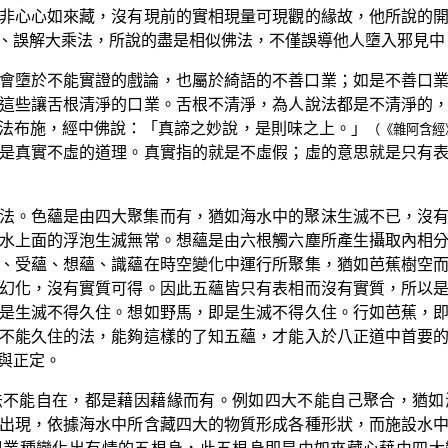
非心心如來藏，沒有現前的實相現量可現觀的緣故，他所說的
、誤解大乘法，所說的盡是相似佛法，不僅誤導他人墮入邪見中
會墮於不能實證的戲論，也屬於綺語的不善口業；如是不善口
這些讓舌根清淨的口業。舌根不清淨，為人說法都是不清淨的
法布施，經中佛說：「真諦之妙說，是則味之上。」
（《雜阿含經
是真實不虛的道理。真實指的就是不虛假；虛的意思就是只有
法。色蘊是由四大聚集而有，猶如海水中的聚沫生滅不已，沒
水上面的浮泡生滅無常。想蘊是由六根觸六塵所產生攝取內相
、受蘊、想蘊、識蘊在時空變化中運行所聚集，猶如芭蕉樹空
幻化，沒有實質可得。因此五蘊皆只有表相而沒有實質，所以
是生滅不得久住。想如野馬，即是生滅不得久住。行如芭蕉，
不能久住的法，能夠這樣的了知五蘊，才能入於八正道中首要
與正定。
法不能自在，都是藉因藉緣而有。例如四大不能自己聚合，猶如
出現，依據海水中所含藏四大的物質形成各種形狀，而施設水