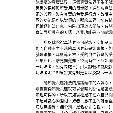
能變壞的真實法界；這個真實法界不生不滅
種種的果報與所受用的器世間。這些被真法
電的義理，沒有真實的色受想行識，故說空
界的功能是可以變壞的，那麼三界一切有情
死輪迴無法止息，佛陀出現於人間時，有諸
真法界所具有的五蘊十八界功能是不可變壞
所以佛陀說真法界不可變壞，空相諸法
能而自體不生不滅的真法界就是如來藏，如
就是眼根、耳根等五根，受的自性就是苦受
無形無色，離見聞覺知，空而有性，那如同
一切法者，無有是處。】
(《大般若波羅蜜多經》
切法者呢？如果說實有知覺者以及說示一切
能知覺六塵諸法的是識蘊中的六識心，
法僅僅從知覺六塵就可以覺察到哪個是諸法
道理可得的。所以真如實相是不在六塵見聞
不是意識心的變相，或者一念不生的離念靈
切法無變異、無分別，是名心非心性。」】