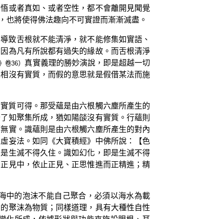
開悟或者真如、或者空性，都不會離開見聞覺
，也將使得佛法趣向不可實證而漸漸滅盡。
業導致舌根就不能清淨，就不能修集如實語、
，因為凡有所說都有過失的緣故。而舌根清淨
真實義理的勝妙演說，即是超越一切
》卷36）
表相沒有實質，而假的意思就是假借某法而施
有實質可得。那受蘊是由六根觸六塵所產生的
分了知聚集所成，猶如陽燄沒有實質。行蘊則
而無實。識蘊則是由六根觸六塵所產生的對內
是虛妄法。如同《大寶積經》中佛所說：【色
即是生滅不得久住。識如幻化，即是生滅不得
的正見中，依止正見、正思惟進而正精進；精
海中的泡沫不能自己聚合，必須以海水為載
中的聚沫為物質；同樣道理，具有大種性自性