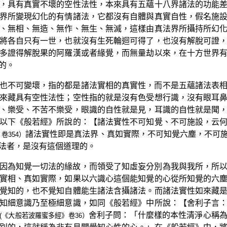
，具有真實不壞的空性法性，本來具有五蘊十八界諸法的功能
界所變現幻化的有情諸法，它都沒有自體與真實自性，假名施
、無相、無造、無作、無生、無滅，這樣由真法界所攝持所幻
將各自只有一世，也就沒有生死輪迴可得了，也沒有解脫可證
多證得解脫果的阿羅漢或者緣覺，而無量劫以來，在十方世界
的。
也不可變壞，指的都是諸法實相的真實性，而不是五蘊諸法表
來藏具有空性法性；空性指的就是沒有色受想行識，沒有眼耳
、樂受、不苦不樂受，眼識的自性就是見，耳識的自性就是聞
以下《般若經》所說的：【諸法實性不可知覺、不可施設，云
諸法實性即是真法界、真如實際，不可知覺六塵，不可
卷354）
法者，是沒有這個道理的。
因為知覺一切法的緣故，而領受了知虛妄分別為我與我所，所
實相、真如實際，如果以六識心這個能知覺的心從所知覺的六
覺知的，也不覺知自體能生諸法含攝諸法。而諸法實性如來藏
知細意識乃至極細意識，如同《般若經》中所說：【舍利子言
舍利子問：「什麼樣的本性清淨心稱
(《大般若波羅蜜多經》卷36）