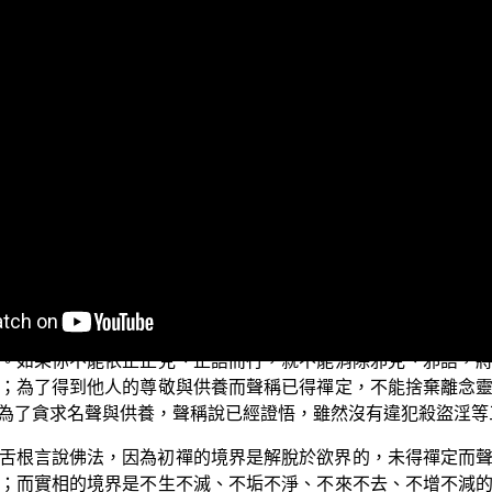
我們要來探討的是〈法師功德品〉清淨舌根的功德。
說能受持《法華經》的善男子、善女人，能夠解讀或者陳述、
師能夠獲得八百眼根功德、一千二百耳根功德、八百鼻根功德
六根都能夠清淨。
《法華經》的菩薩法師的舌根功德。佛陀說這樣的菩薩法師，
地當菩薩時已經在與舌根有關的口業上，修集了諸多善法功德
就是不妄語、不兩舌、不惡口、不綺語。不妄語就是如實語，在
。如果你不能依止正見、正語而行，就不能消除邪見、邪語，
；為了得到他人的尊敬與供養而聲稱已得禪定，不能捨棄離念
為了貪求名聲與供養，聲稱說已經證悟，雖然沒有違犯殺盜淫等
舌根言說佛法，因為初禪的境界是解脫於欲界的，未得禪定而
；而實相的境界是不生不滅、不垢不淨、不來不去、不增不減