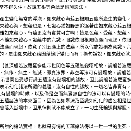
與業種變化出有情的五根身，此五根身即是由如來藏心藉由四大
常不得久住，故說五根等色蘊是假施設法。
產生變化無常的浮泡，如來藏心海藉五根觸五塵所產生的變化
來藏心海。想蘊也是，七識心猶如野馬追逐著由如來藏心藉五
離如來藏心。行蘊更沒有實質可言啊！皆是色蘊、受蘊、想蘊
不離如來藏心。識蘊中的六識，眼識依眼根觸色塵而現起，依
法塵而現起，依意了別五塵上的法塵，所以假施設稱為意識。
的，是由如來藏心藉因藉緣所變化而有；換句話說，如來藏心就
【甚深般若波羅蜜多能示世間色等五蘊無變壞相故，說般若波
、無作、無生、無滅，即真法界、非空等法可有變壞故，說般若
顯示世間色受想行識五蘊沒有變壞相的緣故，因此說般若波羅蜜
表示幻化諸法所顯的義理，沒有自性的緣故，一切名皆非實有
以有變壞的時候，以及僅是空而無實無自性的法可以有變壞的時
五蘊諸法的本來面目，因為色如聚沫乃至識如幻化的虛妄相是
會落入斷壞中，因果律則就不能成立了，一切生死輪迴與解脫
所說的諸法實相，也就是有情的五蘊諸法得以一世一世的生死