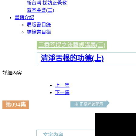
新台灣 採訪正覺教
育基金會(二)
書籍介紹
局版書目錄
結緣書目錄
三乘菩提之法華經講義(三)
清淨舌根的功德(上)
詳細內容
上一集
下一集
第094集
由 正德老師開示
文字內容