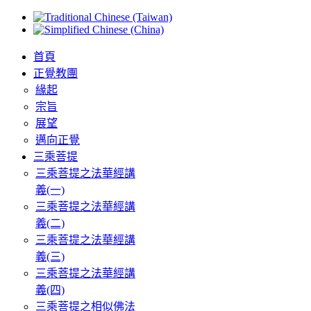
首頁
正覺教團
緣起
宗旨
展望
邁向正覺
三乘菩提
三乘菩提之法華經講
義(一)
三乘菩提之法華經講
義(二)
三乘菩提之法華經講
義(三)
三乘菩提之法華經講
義(四)
三乘菩提之相似佛法