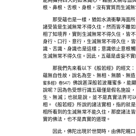
能夠攝持四大的如來藏心，藉由父精母血
根、鼻根、舌根、身根，沒有實質而生滅無
那受蘊也是一樣，猶如水滴衝擊海面所
諸受皆是生滅無常不得久住，然而皆不離如
相了知境界，實則生滅無常不得久住，皆不
身行、口行、意行，生滅無常不得久住，皆
識、舌識、身識也是這樣；意識依止意根觸
生滅無常不得久住。因此，五蘊是虛妄不實
那我們先來看以下《般若經》的經文：
蘊無自性故，說名為空、無相、無願、無造
佛說甚深般若波羅蜜多，能
蜜多經》卷547）
說呢？因為色受想行識五蘊僅是假名施設，
生、無滅；也就是說，並不是真實法界可
相。《般若經》所說的諸法實相，指的就是
相所看到的生滅無常不能久住，那麼諸法皆
實的佛法，也不是真實的道理。
因此，佛陀出現於世間時，由佛陀親口