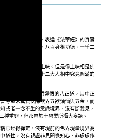
或者解說、或者書寫，表達《法華經》的真實
、一千二百舌根功德、八百身根功德、一千二
舌根於諸味中皆能得上味。但是得上味相是佛
，才能成就佛地的三十二大人相中究竟圓滿的
佛法的修證上所必須遵循的八正道，其中正
將會導致未真實伏除欲界五欲煩惱與五蓋，而
靈知或者一念不生的意識境界，沒有斷我見，
三種重罪，但都屬於十惡業所攝大妄語。
聲稱已經得禪定，沒有現前的色界現量境界為
的中道性，沒有親證非見聞覺知心、非處處作