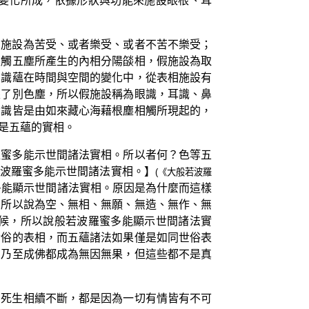
變化所成，依據形狀與功能來施設眼根、耳
，施設為苦受、或者樂受、或者不苦不樂受；
根觸五塵所產生的內相分陽燄相，假施設為取
、識蘊在時間與空間的變化中，從表相施設有
眼了別色塵，所以假施設稱為眼識，耳識、鼻
六識皆是由如來藏心海藉根塵相觸所現起的，
是五蘊的實相。
羅蜜多能示世間諸法實相。所以者何？色等五
波羅蜜多能示世間諸法實相。】
(《大般若波羅
多能顯示世間諸法實相。原因是為什麼而這樣
，所以說為空、無相、無願、無造、無作、無
候，所以說般若波羅蜜多能顯示世間諸法實
世俗的表相，而五蘊諸法如果僅是如同世俗表
、乃至成佛都成為無因無果，但這些都不是真
、死生相續不斷，都是因為一切有情皆有不可