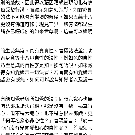
差別的緣故，因此得以藉因藉緣變現幻化有情
設色受想行識，而顯示如夢幻泡影、如露亦如
化的法不可能會有變壞的時候。如果五蘊十八
，更沒有佛道可修；現見三界一切有情都是生
有諸多已經成佛的如來世尊啊，這些可以證明
相的生滅無常。具有真實性、含攝諸法差別功
鼻舌身意等十八界自性的法性，例如色的自性
，乃至意識的自性就是知。換句話說，如來藏
何得有知覺說示一切法者？若言實有知覺說示
施設為有或無，如何可以說有知覺者以及說一
以有能知覺者與所知覺的法；同時六識心也無
塵諸法來說諸法實相，那是沒有一絲一毫真實
是心，但不是六識心，也不是意根末那識，更
：「何等名為心非心性？」善現答言：「於一
為心而沒有見聞覺知心的自性呢？」善現須菩