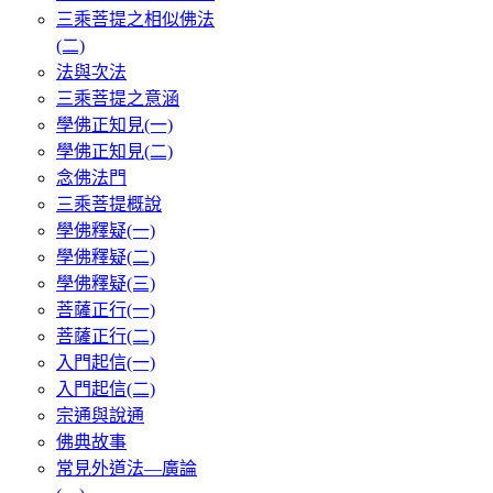
三乘菩提之相似佛法
(二)
法與次法
三乘菩提之意涵
學佛正知見(一)
學佛正知見(二)
念佛法門
三乘菩提概說
學佛釋疑(一)
學佛釋疑(二)
學佛釋疑(三)
菩薩正行(一)
菩薩正行(二)
入門起信(一)
入門起信(二)
宗通與說通
佛典故事
常見外道法—廣論