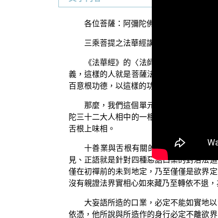
各位菩薩：阿彌陀佛！
三乘菩提之法華經講義，今天這個單元
《法華經》的〈法師功德品〉中，佛陀
義，這樣的人就是菩薩法師。而這位菩薩法
百意根功德，以這樣的功德莊嚴六根，使得
那麼，我們這個單元要探討的是，演述
陀三十二大人相中的一相，意味著佛陀於因
舌根上味相。
十善業與舌根有關的口業有四種，也
見、正語就是針對四種惡語口業的對治法道
僅在初禪前的未到地定，乃至僅僅是欲界定
沒有親證法界實相心如來藏乃至轉依不退，
大妄語所造的口業，必定不能如實地以
依憑，他所說與所造作的身行必定不離欲界