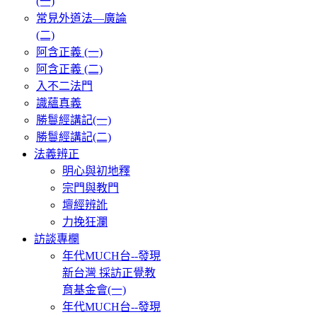
(一)
常見外道法—廣論
(二)
阿含正義 (一)
阿含正義 (二)
入不二法門
識蘊真義
勝鬘經講記(一)
勝鬘經講記(二)
法義辨正
明心與初地釋
宗門與教門
壇經辨訛
力挽狂瀾
訪談專欄
年代MUCH台--發現
新台灣 採訪正覺教
育基金會(一)
年代MUCH台--發現