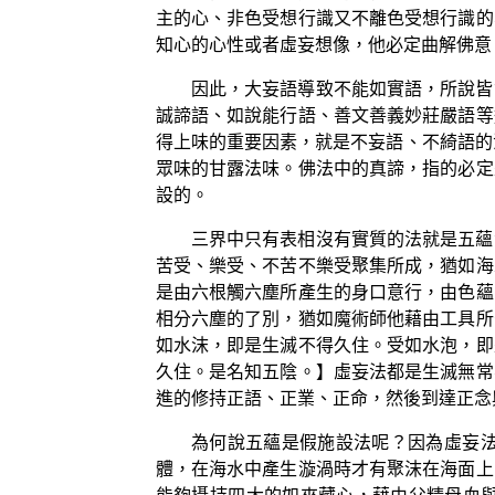
主的心、非色受想行識又不離色受想行識的
知心的心性或者虛妄想像，他必定曲解佛意
因此，大妄語導致不能如實語，所說皆
誠諦語、如說能行語、善文善義妙莊嚴語等
得上味的重要因素，就是不妄語、不綺語的
眾味的甘露法味。佛法中的真諦，指的必定
設的。
三界中只有表相沒有實質的法就是五蘊
苦受、樂受、不苦不樂受聚集所成，猶如海
是由六根觸六塵所產生的身口意行，由色蘊
相分六塵的了別，猶如魔術師他藉由工具所
如水沫，即是生滅不得久住。受如水泡，即
久住。是名知五陰。】虛妄法都是生滅無常
進的修持正語、正業、正命，然後到達正念
為何說五蘊是假施設法呢？因為虛妄
體，在海水中產生漩渦時才有聚沫在海面上