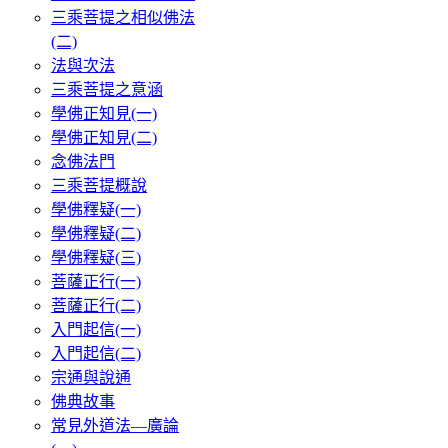
三乘菩提之相似佛法
(二)
法與次法
三乘菩提之意涵
學佛正知見(一)
學佛正知見(二)
念佛法門
三乘菩提概說
學佛釋疑(一)
學佛釋疑(二)
學佛釋疑(三)
菩薩正行(一)
菩薩正行(二)
入門起信(一)
入門起信(二)
宗通與說通
佛典故事
常見外道法—廣論