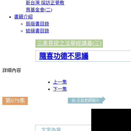
新台灣 採訪正覺教
育基金會(二)
書籍介紹
局版書目錄
結緣書目錄
三乘菩提之法華經講義(三)
隨喜功德不思議
詳細內容
上一集
下一集
第079集
由 正益老師開示
文字內容