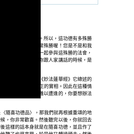
來世不可思議的功德。所以，這功德有多殊勝
《法華經》的法會非常殊勝喔！您是不是和我
因為你邀請了別人也一起參與這殊勝的法會，
不會有疾病；乃至於你跟人家講話的時候，是
可思議的功德。尤其《妙法蓮華經》它總述的
家的道理，這就是真正的實相。因此在這種情
是百千萬劫、千萬劫難以遭逢的，你要想辦法
是〈隨喜功德品〉，那我們就再根據重頌的地
時候，你非常歡喜。然後聽完以後，你就回去
然後這樣的話本身就是在隨喜功德，並且作了