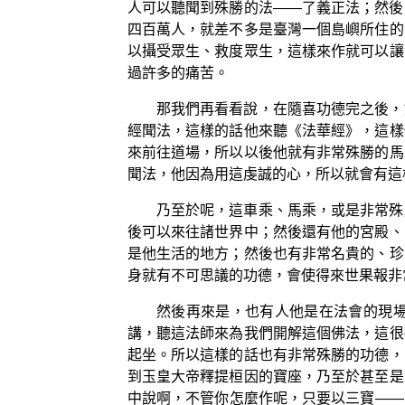
人可以聽聞到殊勝的法——了義正法；然後
四百萬人，就差不多是臺灣一個島嶼所住的
以攝受眾生、救度眾生，這樣來作就可以讓
過許多的痛苦。
那我們再看看說，在隨喜功德完之後，
經聞法，這樣的話他來聽《法華經》，這樣
來前往道場，所以以後他就有非常殊勝的馬
聞法，他因為用這虔誠的心，所以就會有這
乃至於呢，這車乘、馬乘，或是非常殊
後可以來往諸世界中；然後還有他的宮殿、
是他生活的地方；然後也有非常名貴的、珍
身就有不可思議的功德，會使得來世果報非
然後再來是，也有人他是在法會的現
講，聽這法師來為我們開解這個佛法，這很
起坐。所以這樣的話也有非常殊勝的功德，
到玉皇大帝釋提桓因的寶座，乃至於甚至是
中說啊，不管你怎麼作呢，只要以三寶——