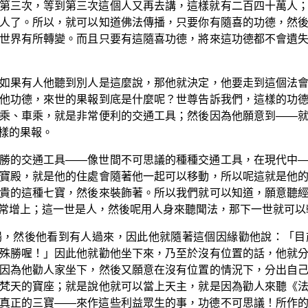
第三次，等到第三次這個人又再去講，這樣就有二百四十萬人
人了。所以，就可以知道佛法傳播，只要你有隨喜的功德，然
世界有所轉變。而且只要有這隨喜功德，將來這功德都不會遺
如果有人他聽到別人是這麼說，那他就決定，他要走到這個法
他功德，來世的果報到底是什麼呢？世尊告訴我們，這樣的功
乘、車乘，就是非常便利的交通工具；然後因為他願意到——
樣的果報。
勝的交通工具——像世間不可思議的種種交通工具，在現代中
寶殿，就是他的住處會隨著他一起可以移動，所以呢這就是他
貴的這種七寶，然後來裝飾著。所以我們就可以知道，願意聽
常增上；這一世是人，然後呢用人身來聽聞法，那下一世就可以
場，然後他看到有人過來，因此他就隨著這個因緣勸他說：「目
殊勝喔！」因此他就勸他坐下來，乃至於沒有位置的話，他就
因為他勸人家坐下，然後又願意在沒有位置的情況下，分出自
梵天的寶座；就是說他就可以當上天主，就是因為勸人來聽《
真正的三寶——來作這些利益眾生的事，功德不可思議！所作