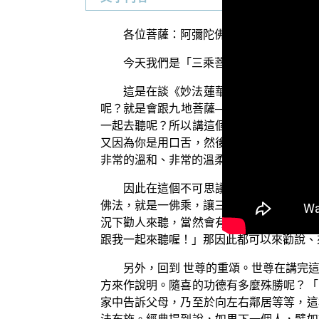
各位菩薩：阿彌陀佛！
今天我們是「三乘菩提之法華經講義」
這是在談《妙法蓮華經》非常非常殊勝
呢？就是會跟九地菩薩——持陀羅尼的菩薩
一起去聽呢？所以講這個話的時候，就引導
又因為你是用口舌，然後來勸說，因此會引
非常的溫和、非常的溫柔、非常的和雅，這
因此在這個不可思議的經典裡面告訴我
佛法，就是一佛乘，讓三乘歸於一乘，讓大
況下勸人來聽，當然會有不可思議的功德果
跟我一起來聽喔！」那因此都可以來勸說、
另外，回到 世尊的重頌。世尊在講完
方來作說明。隨喜的功德有多麼殊勝呢？「
家中告訴父母，乃至於向左右鄰居等等，這