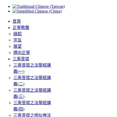
首頁
正覺教團
緣起
宗旨
展望
邁向正覺
三乘菩提
三乘菩提之法華經講
義(一)
三乘菩提之法華經講
義(二)
三乘菩提之法華經講
義(三)
三乘菩提之法華經講
義(四)
三乘菩提之相似佛法