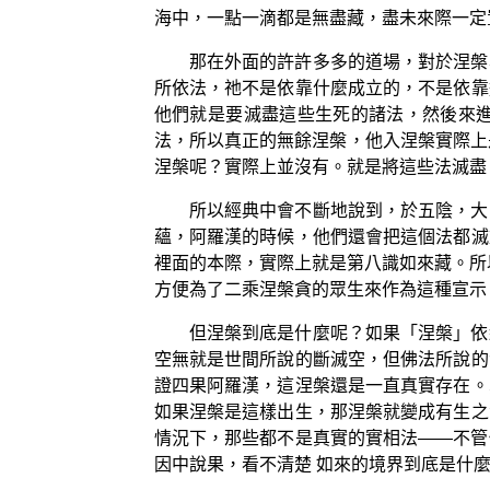
海中，一點一滴都是無盡藏，盡未來際一定
那在外面的許許多多的道場，對於涅槃
所依法，祂不是依靠什麼成立的，不是依靠
他們就是要滅盡這些生死的諸法，然後來
法，所以真正的無餘涅槃，他入涅槃實際上
涅槃呢？實際上並沒有。就是將這些法滅盡
所以經典中會不斷地說到，於五陰，大
蘊，阿羅漢的時候，他們還會把這個法都滅
裡面的本際，實際上就是第八識如來藏。所
方便為了二乘涅槃貪的眾生來作為這種宣示
但涅槃到底是什麼呢？如果「涅槃」依
空無就是世間所說的斷滅空，但佛法所說的
證四果阿羅漢，這涅槃還是一直真實存在。
如果涅槃是這樣出生，那涅槃就變成有生之
情況下，那些都不是真實的實相法——不管
因中說果，看不清楚 如來的境界到底是什