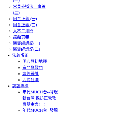
(一)
常見外道法—廣論
(二)
阿含正義 (一)
阿含正義 (二)
入不二法門
識蘊真義
勝鬘經講記(一)
勝鬘經講記(二)
法義辨正
明心與初地釋
宗門與教門
壇經辨訛
力挽狂瀾
訪談專欄
年代MUCH台--發現
新台灣 採訪正覺教
育基金會(一)
年代MUCH台--發現