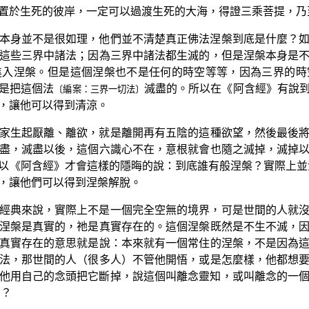
置於生死的彼岸，一定可以過渡生死的大海，得證三乘菩提，乃
本身並不是很如理，他們並不清楚真正佛法涅槃到底是什麼？
這些三界中諸法；因為三界中諸法都生滅的，但是涅槃本身是
進入涅槃。但是這個涅槃也不是任何的時空等等，因為三界的時
是把這個法
滅盡的。所以在《阿含經》有說
〔編案：三界一切法〕
，讓他可以得到清涼。
家生起厭離、離欲，就是離開再有五陰的這種欲望，然後最後
盡，滅盡以後，這個六識心不在，意根就會也隨之滅掉，滅掉
以《阿含經》才會這樣的隱晦的說：到底誰有般涅槃？實際上並
，讓他們可以得到涅槃解脫。
經典來說，實際上不是一個完全空無的境界，可是世間的人就
涅槃是真實的，祂是真實存在的。這個涅槃既然是不生不滅，
真實存在的意思就是說：本來就有一個常住的涅槃，不是因為
法，那世間的人（很多人）不管他開悟，或是怎麼樣，他都想
他用自己的念頭把它斷掉，說這個叫離念靈知，或叫離念的一
麼？