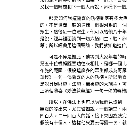
法布施。經典提到說，如果下一個人，譬如
又找一個時間和下一個人再說，這樣下一個
那要如何說這隨喜的功德到底有多大
的，不是世間一般的這樣一個銀河系的一個
眾生，然後每一位眾生，他可以給他八十年
是說，經典裡面談到一切六道四生，胎、卵
等；所以經典用這個譬喻，我們就知道這位
可是不僅是如此，他等到大家年老的時
第五十位輾轉隨喜功德來相比，是哪一個比
布施的範圍，假設這麼多的眾生都成為阿羅
華經》一句一偈隨喜的人的功德。所以隨喜
是說具足財施、法施、無畏施的大施主，可
上這個隨喜《妙法蓮華經》一句一偈的輾轉
所以，在佛法上也可以讓我們見證到「
無邊的發出來。尤其譬如說，一個講堂、兩
四百人，二千四百人的話，接下來因為聽完
假設有十個人，這樣他只要去傳播一次，就