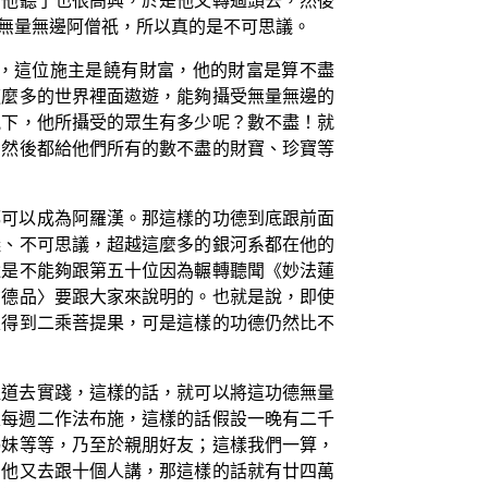
，他聽了也很高興，於是他又轉過頭去，然後
無量無邊阿僧祇，所以真的是不可思議。
，這位施主是饒有財富，他的財富是算不盡
這麼多的世界裡面遨遊，能夠攝受無量無邊的
況下，他所攝受的眾生有多少呢？數不盡！就
，然後都給他們所有的數不盡的財寶、珍寶等
都可以成為阿羅漢。那這樣的功德到底跟前面
議、不可思議，超越這麼多的銀河系都在他的
還是不能夠跟第五十位因為輾轉聽聞《妙法蓮
功德品〉要跟大家來說明的。也就是說，即使
家得到二乘菩提果，可是這樣的功德仍然比不
提道去實踐，這樣的話，就可以將這功德無量
父每週二作法布施，這樣的話假設一晚有二千
姊妹等等，乃至於親朋好友；這樣我們一算，
，他又去跟十個人講，那這樣的話就有廿四萬