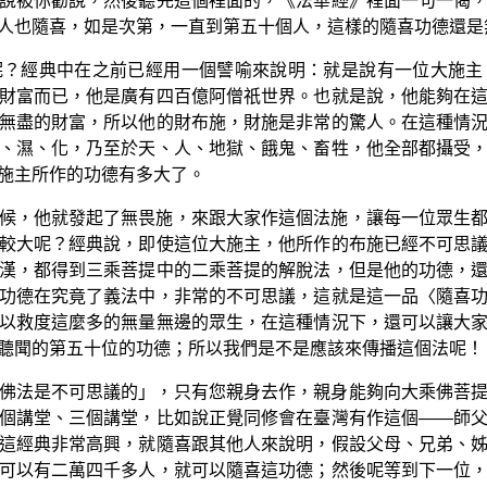
說被你勸說，然後聽完這個裡面的，《法華經》裡面一句一偈
人也隨喜，如是次第，一直到第五十個人，這樣的隨喜功德還是
呢？經典中在之前已經用一個譬喻來說明：就是說有一位大施主
財富而已，他是廣有四百億阿僧祇世界。也就是說，他能夠在
無盡的財富，所以他的財布施，財施是非常的驚人。在這種情
、濕、化，乃至於天、人、地獄、餓鬼、畜牲，他全部都攝受
施主所作的功德有多大了。
候，他就發起了無畏施，來跟大家作這個法施，讓每一位眾生
較大呢？經典說，即使這位大施主，他所作的布施已經不可思
漢，都得到三乘菩提中的二乘菩提的解脫法，但是他的功德，
功德在究竟了義法中，非常的不可思議，這就是這一品〈隨喜
以救度這麼多的無量無邊的眾生，在這種情況下，還可以讓大
聽聞的第五十位的功德；所以我們是不是應該來傳播這個法呢！
佛法是不可思議的」，只有您親身去作，親身能夠向大乘佛菩
個講堂、三個講堂，比如說正覺同修會在臺灣有作這個——師
這經典非常高興，就隨喜跟其他人來說明，假設父母、兄弟、
可以有二萬四千多人，就可以隨喜這功德；然後呢等到下一位