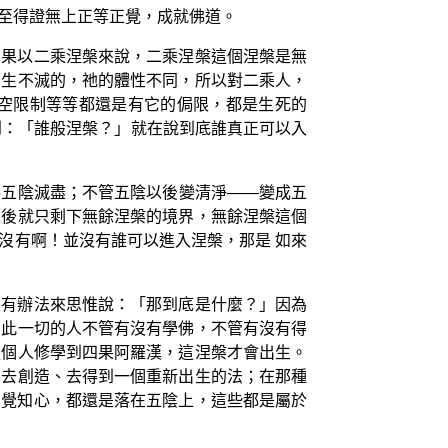
至得證無上正等正覺，成就佛道。
如果以二乘涅槃來說，二乘涅槃這個涅槃是無
不生不滅的，祂的體性不同，所以對二乘人，
空限制等等都還是有它的侷限，都是生死的
到：「誰般涅槃？」就在說到底誰真正可以入
將五陰滅盡；不管五陰以後變清淨——變成五
以後就只剩下無餘涅槃的境界，無餘涅槃這個
沒有啊！並沒有誰可以進入涅槃，那是 如來
沒有辦法來思惟說：「那到底是什麼？」因為
因此一切的人不管有沒有學佛，不管有沒有得
這個人修學到四果阿羅漢，這涅槃才會出生。
要去創造、去得到一個重新出生的法；在那種
個覺知心，都還是落在五陰上，這些都是屬於