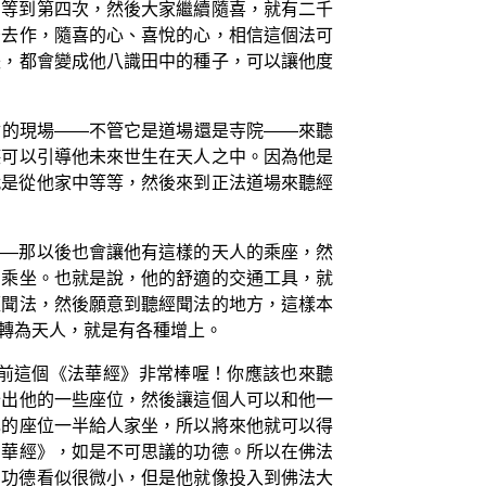
；等到第四次，然後大家繼續隨喜，就有二千
後去作，隨喜的心、喜悅的心，相信這個法可
失，都會變成他八識田中的種子，可以讓他度
會的現場——不管它是道場還是寺院——來聽
德可以引導他未來世生在天人之中。因為他是
就是從他家中等等，然後來到正法道場來聽經
——那以後也會讓他有這樣的天人的乘座，然
的乘坐。也就是說，他的舒適的交通工具，就
經聞法，然後願意到聽經聞法的地方，這樣本
轉為天人，就是有各種增上。
前這個《法華經》非常棒喔！你應該也來聽
分出他的一些座位，然後讓這個人可以和他一
己的座位一半給人家坐，所以將來他就可以得
法華經》，如是不可思議的功德。所以在佛法
的功德看似很微小，但是他就像投入到佛法大