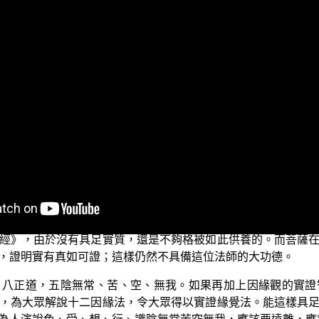
講座」，本單元是依 平實導師《法華經講義》的內容，來解說
臥，乃至說一偈，是中應起塔，莊嚴令妙好，種種以供養。」
如」才能夠使他為人演說《法華經》時可以獲得這麼大的功德
遮覆其身，對他行「頭面接足禮」，心中生起如同親值 世尊的
擴大利益諸天及一切人。」接著，在他所居住、曾經停留、用齋
經》偈頌的地方，都應該為他起造七寶塔來紀念；造得很莊嚴
的供養，是因為他已經證得了七真如，所以當他為人解說《法
經》，由於沒有具足實質，還是不夠格被如此供養的。而菩薩
，證明實有真如可證；這樣仍然不具備這位法師的大功德。
、八正道，五陰無常、苦、空、無我。如果再加上因緣觀的實證
，為大眾解說十二因緣法，令大眾得以實證緣覺法。能這樣具