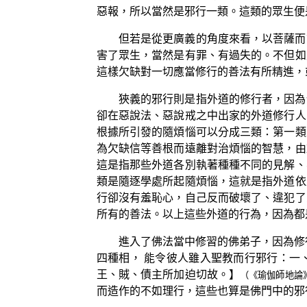
惡報，所以當然是邪行一類。這類的眾生便
但若是從更廣義的角度來看，以菩薩而
害了眾生，當然是有罪、有過失的。不但如
這樣欠缺對一切應當修行的善法有所精進，
狹義的邪行則是指外道的修行者，因為
卻在惡說法、惡說戒之中出家的外道修行人
根據所引發的隨煩惱可以分成三類：第一類
為欠缺信等善根而遠離對治煩惱的智慧，由
這是指那些外道各別執著種種不同的見解、
類是隨逐學處所起隨煩惱，這就是指外道依
行卻沒有羞恥心，自己反而破壞了、違犯了
所有的善法。以上這些外道的行為，因為都
進入了佛法當中修習的佛弟子，因為修
四種相， 能令彼人雖入聖教而行邪行：一
王、賊、債主所加迫切故。】
（《瑜伽師地論》
而造作的不如理行，這些也算是佛門中的邪