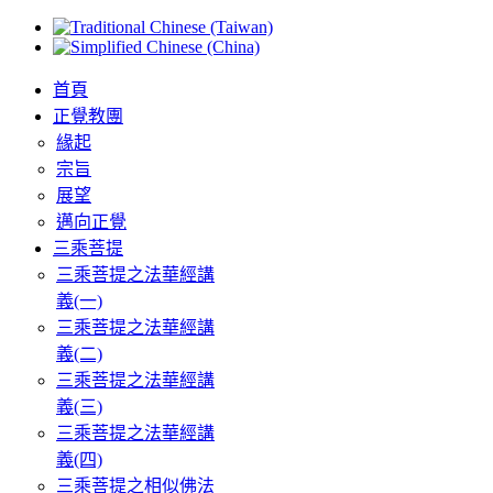
首頁
正覺教團
緣起
宗旨
展望
邁向正覺
三乘菩提
三乘菩提之法華經講
義(一)
三乘菩提之法華經講
義(二)
三乘菩提之法華經講
義(三)
三乘菩提之法華經講
義(四)
三乘菩提之相似佛法