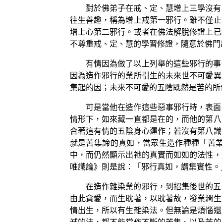
對於佛弟子在戒、定、慧增上三學沒有
往生善趣，稱為增上戒第一邪行。雖不僅止
增上心第二邪行。或者在佛法解脫修證上已
不尊重戒、定、慧的學習修證，隨意於佛門
有情因為做了以上列舉的這些邪行的事
因為造作邪行的業所引生的未來世不可愛異
集起的因；未來不可愛的五陰既然是苦的所
可是當他在造作這些惡事邪行時，表面
情形下，如來藏一直都是在的，而他的第八
合著這有情的五陰身心運作；若沒有第八識
就是苦集諦的真如，當眾生造作種種「苦
中，而仍然顯示出祂的真實而如如的法性，
唯識論》則是說：「邪行真如，謂集實性。
在造作雜染業的邪行，到招集後世的五
由此貪愛，而生耽著，以耽著故，發業潤生
情出生，所以有生雜染法。但無論是煩惱還