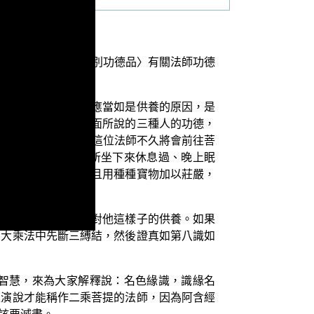
《妙法蓮華經》〈分別功德品〉有關法師功德
在這六句經文之中，應當如是供養的原因，是
。若有法師成就了前面所說的三種人的功德，
想法，並且心想：「這位法師不久將會前往菩
後經行，乃至於他所坐下來休息過、晚上眠
使它非常的美好，並且用種種寶物加以莊嚴，
華經》時才值得大眾對他這樣子的供養。如果
在大乘法中先斷三縛結，然後證真如第八識如
智慧，來為大家解釋說：名色緣識，識緣名
足演說才能稱作二乘菩提的法師，因為阿含經