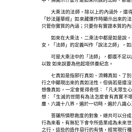
中，佛開示什麼才是如來所說的法師，那是
大乘法的法師，除以上的內涵外，還
「妙法蓮華經」如來藏運作時顯示出來的法
只管你實質的內涵；只要你有實證本質的內
如來在大乘法、二乘法中都是如是說，
女，「法師」的定義叫作「說法之師」，如
可是大乘法中的「法師」，都還不足以
以致 如來說要為他起塔供養紀念。
七真如是指邪行真如、流轉真如、了別
行之中顯現出來的真如法性，但倘若是還沒
想像真如，一定會覺得奇怪：「凡夫眾生心
想：「生滅的世間有為法怎麼會有真實不
塵、六識十八界，遍於一切時，遍於八識心
菩薩所憐愍救度的對象，總共可以分成
行為來看，有無犯下會令所造業成為未來世
之行，這些的造作惡行的有情，經常現行種