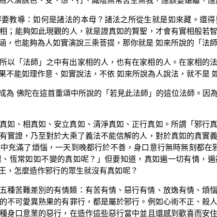
為人演說色、受、想、行、識陰無常苦空無我，應該要遠離，應
得要教導：如何是諸法的本母？諸法之所從生就是如來藏。還得
相；能夠如此現觀的人，就是證真如的賢聖，才會有實相般若
涵，也能夠為人如實演說三乘菩提，那你就是 如來所說的「法
所以「法師」之中有出家相的人，也有在家相的人。在家相的
果不能如理作意、如實說法，不依 如來所說為人說法，就不是 
成為 佛陀在這首重頌中所說的「若見此法師」的這位法師。因
真如、相真如、安立真如、清淨真如、正行真如。所謂「邪行
有實證，乃至對於大乘了義法不能信解的人，對於真如的真實
中充滿了煩惱，一天到晚都行於不善，身口意行無時無刻都在
壞、恆常如如不變的真如呢？」但要知道，真如遍一切有情，遍
王，怎麼造作邪行的眾生就沒有真如呢？
五種苦難差別的有情類：有苦有情、惡行有情、放逸有情、煩
的不可愛異熟果的有罪行，都是屬於邪行。例如心術不正、殺
種身口意業的惡行，在造作這些惡行當中並且還感到歡喜而安