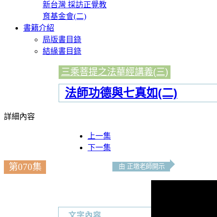
新台灣 採訪正覺教
育基金會(二)
書籍介紹
局版書目錄
結緣書目錄
三乘菩提之法華經講義(三)
法師功德與七真如(二)
詳細內容
上一集
下一集
第070集
由 正墩老師開示
文字內容