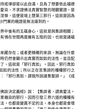
受持戒律卻是以此自滿，且為了想要依此福德
的愛染，不求證佛法真實智慧的現觀實證，是
般涅槃，這便是增上慧第三邪行。這就是因為
沙門果的親證是無法達到的。
三界中後有的五蘊身心，這就是與集諦相關；
來有情在世間再度擁有五陰的因，也就是諸蘊
如來藏存在；或者更精確的來說，無論在什麼
作時仍然會顯示出真實而如如的法性，並且配
不了，這就是「邪行真如」。因此，邪行真如
如如的法性；所以正在苦集諦的種種邪行之
的：「邪行真如，謂我所說諸集聖諦。」《成
《佛說決定義經》說：【集諦者，謂貪愛法。
有業雜染的邪行，因而引發三界六道的種種有
的法，也都是變異不定的法，本身也都是會壞