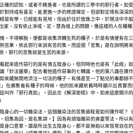
正確的認知、或者不精進者，也是所謂的三學中的邪行者。如
於對持戒有喜足，能更進一步的修證禪定，但卻對定境有深深
經是有學，已經能有見地，但由於住於放逸之中，於現法中不
出家，沒有依止淨戒、定、慧為增上的問題，像這樣的人在種種
情，不得解脫，便都是收集流轉生死的種子，於是有情便有在
熟苦果，依此邪行來說有苦的集。而這個「苦集」是在說明將
依，邪行的苦集就是生苦的來源。
看起來造作惡行的是有情五陰身心，但同時他也是有「此經」
識「妙法蓮華」配合著他造作惡事的七轉識，他的第八識在運
如來藏無間地流注一切法的種子，有情甚至一丁點兒的事都辦
業」在廣集後有種子的時候，他的如來藏依舊時時顯示出真實而
這叫作「邪行真如」。因此在《解深密經》中，如來這麼開示
」
陰身心的一切雜染法，這個雜染法的苦集過程是如何運作呢？
，招集為因，是名集諦。】因為有煩惱雜染的貪愛等法，所以
是身口意業，還是所出生五陰身心，都不是無始以來恆常自在