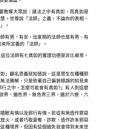
該要滅盡。
要教導大眾說：諸法之中有真如，而真如是
智慧。世尊說「法師」之義，不論你的表相，
師」。
法師有男、有女，出家相的法師也是有男、有
如來所定義的「法師」。
為這位法師有七真如的實證功德是非比尋常，
真如」顧名思義就知道說，這是眾生在種種邪
義無法勝解，只是依著自己偏狹錯誤的知見來
邪行之中，怎麼可能會有真如?」有人則這麼
欲界、遍色界、無色界三界，遍於六根、六
惱隨眠有情以及邪行有情。若從有無造作罪惡
人放火，或者巧取豪奪、詐欺，造作許多邪惡
住這種境界，但因有這個過失就會得到未來世