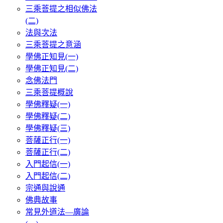
三乘菩提之相似佛法
(二)
法與次法
三乘菩提之意涵
學佛正知見(一)
學佛正知見(二)
念佛法門
三乘菩提概說
學佛釋疑(一)
學佛釋疑(二)
學佛釋疑(三)
菩薩正行(一)
菩薩正行(二)
入門起信(一)
入門起信(二)
宗通與說通
佛典故事
常見外道法—廣論