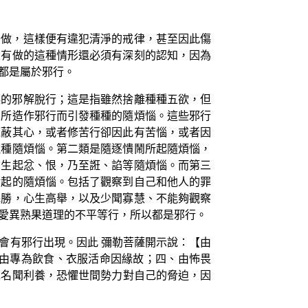
去做，這樣便有違犯清淨的戒律，甚至因此傷
沒有做的這種情形還必須有深刻的認知，因為
都是屬於邪行。
誤的邪解脫行；這是指雖然捨離種種五欲，但
因所造作邪行而引發種種的隨煩惱。這些邪行
遮蔽其心，或者修苦行卻因此有苦惱，或者因
種種隨煩惱。第二類是隨逐憒鬧所起隨煩惱，
的生起忿、恨，乃至誑、諂等隨煩惱。而第三
發起的隨煩惱。包括了觀察到自己和他人的罪
殊勝，心生高舉，以及少聞寡慧、不能夠觀察
愛異熟果道理的不平等行，所以都是邪行。
會有邪行出現。因此 彌勒菩薩開示說：【由
、由專為飲食、衣服活命因緣故；四、由怖畏
求名聞利養，恐懼世間勢力對自己的脅迫，因