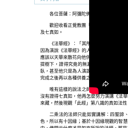
各位菩薩：阿彌陀佛！
歡迎收看正覺教團「三乘菩提系列弘法
及七真如。
《法華經》：「其所住止處，經行若坐
因為演說《法華經》的人，由於證得「七真
應該以天華來散花向他供養，以天衣來為他
提樹下，證得究竟的無漏無為法，將來會
臥，甚至他只是為人演說短短的一首《法華
完成之後再以各種供養之物來供養。
唯有這樣的說法之師值得這樣偉大周至
沒有證得七真如，他再怎麼努力演講《法華
來藏，然後現觀「此經」第八識的真如法性
二乘法的法師只能如實講解：四聖諦
色，所以有十因緣；基於十因緣現觀的智慧