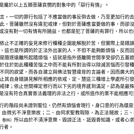
是屬於以上五類菩薩哀憫的對象中的「惡行有情」。
言，一切的罪行包括了不應當做的事反倒去做，乃至更加行的
此，菩薩雖然沒有違犯戒律，但對於菩薩應當要做的事，而卻
或沒有對一切有情有所饒益，也都是犯了菩薩的有罪行，所以也
依止不正確的妄見來修行種種企圖能解脫於苦，但實際上是錯
，這也是所謂的於正法外出家的人，不但不能夠斷煩惱，反而
是隨逐遠離所起隨煩惱，這就是指外道離開世間享受卻仍五蓋
於住於如此種種苦惱之中而不能有所對治得以除滅苦惱而引發
不同的欲望，而各自建立與佛法智慧違背的言論者，因而廣大
止其自身錯誤見解所相應的依戒、定、慧這三種增上學處所引
戒律；依止世間禪定修行而以下劣的境界感到滿足，認為是最
是沒有符合真實善法義理的非法之行，或所造作的業不能相應可
行的階段尚未證到聖位，仍然有煩惱會現行，身口意的行為還是
、由微劣不淨意樂故；二、由伺求聖教瑕隙，為正法賊故；三
所以由於不清淨意樂、毀謗正法、詆毀善知識，或者心
卷86）
行者。