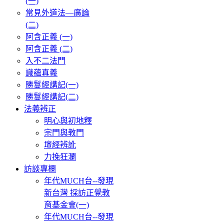
(一)
常見外道法—廣論
(二)
阿含正義 (一)
阿含正義 (二)
入不二法門
識蘊真義
勝鬘經講記(一)
勝鬘經講記(二)
法義辨正
明心與初地釋
宗門與教門
壇經辨訛
力挽狂瀾
訪談專欄
年代MUCH台--發現
新台灣 採訪正覺教
育基金會(一)
年代MUCH台--發現