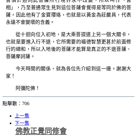
習慣於迴向此菩薩所行境界永不改變，所以叫作「習
相」，乃至普通眾生見到這位菩薩會覺得是等同於佛的菩
薩，因此他有了金寶瓔珞，也就是以黃金為莊嚴具，代表
永遠不會變壞的含義。
從十迴向位入初地，是大乘菩提道上另一個大關卡，
也就是要進入行不退，它所需要的福德智慧更甚於前面修
行的總和，所以入地後的菩薩才能算是真正的不退菩薩、
菩薩摩訶薩。
今天時間的關係，就為各位先介紹到這一邊。謝謝大
家！
阿彌陀佛！
點擊數：706
上一集
下一集
佛教正覺同修會