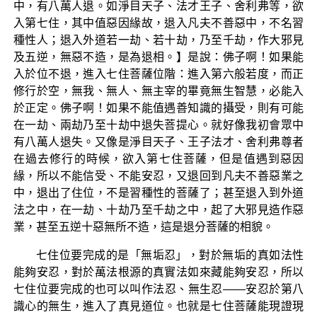
中，有八萬人退。如淨目天子、法才王子、舍利弗等，欲
入第七住，其中值惡因緣故，退入凡夫不善惡中，不名習
種性人；退入外道若一劫、若十劫，乃至千劫，作大邪見
及五逆，無惡不造，是為退相。】是說：佛子啊！如果能
入於位不退，進入七住菩薩位階：進入第六般若度，而正
修行於空，無我、無人、無主宰的畢竟無生智慧，必能入
於正定。佛子啊！如果不能值遇善知識的攝受，則有可能
在一劫、兩劫乃至十劫中退失菩提心。就好像我初會眾中
有八萬人退失。又像是淨目天子、王子法才、舍利弗尊者
在過去修行的時候，欲入第七住菩薩，但是值遇到惡因
緣，所以不能信受、不能安忍，又退回到凡夫不善惡業之
中，退出了住位，不是習種性的菩薩了；甚至退入到外道
法之中，在一劫、十劫乃至千劫之中，起了大邪見造作惡
業，甚至五逆十惡無所不造，這是退分菩薩的相貌。
七住位要完成的是「無垢忍」，對於無垢的真如法性
能夠安忍，對於萬法根源的真實法如來藏能夠安忍，所以
七住位要完成的也可以叫作法忍、無生忍——安忍於第八
識心的無生，進入了真見道位。也就是七住菩薩能現證現