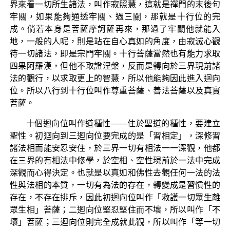
界來看一切所生諸法，叫作寂照慧，這就是禪門的末後句
牢關，如果能夠通透牢關、過三關，那就是十行位的完
成。倘若本身是菩薩摩訶薩再來，那過了牢關他就能入
地，一般的人呢，則是站在自心真如的角度，由寂滅心觀
待一切諸法，即是宗門牢關。十行菩薩當然也有能力求取
四果阿羅漢，但他不取證涅槃，反而是轉向於三界現前諸
法的觀行，以求取更上的智慧，所以他能夠因此進入迴向
位。所以八行到十行位叫作尊重菩薩、善法菩薩以及真實
菩薩。
十個迴向位叫作道種性——住於聖道的種性，要建立
聖性。初迴向到三迴向位要完成的是「習相定」，深修習
諸法相而能安忍安住，於三界一切有相法一一深觀，他都
在三界的有相法中修學，於空相、空性現前於一法中完成
深觀而心得決定。也就是以真如和佛性去觀任何一法的法
性與法相的本質，一切有為法的存在，轉變成是習慣性的
存在，不存在排斥，因此初迴向位叫作「救護一切眾生離
眾生相」菩薩；二迴向位堅忍堅住而不壞，所以叫作「不
壞」菩薩；三迴向位則完全成就此觀，所以叫作「等一切