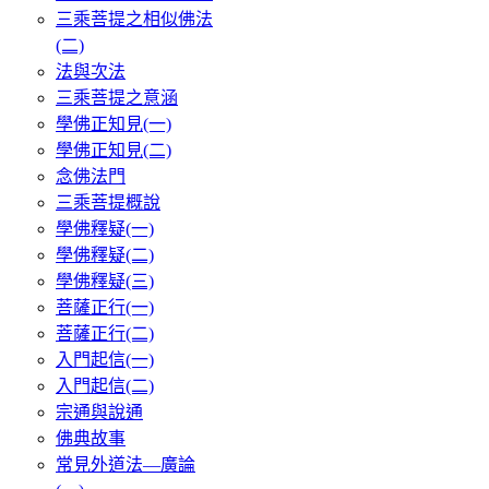
三乘菩提之相似佛法
(二)
法與次法
三乘菩提之意涵
學佛正知見(一)
學佛正知見(二)
念佛法門
三乘菩提概說
學佛釋疑(一)
學佛釋疑(二)
學佛釋疑(三)
菩薩正行(一)
菩薩正行(二)
入門起信(一)
入門起信(二)
宗通與說通
佛典故事
常見外道法—廣論