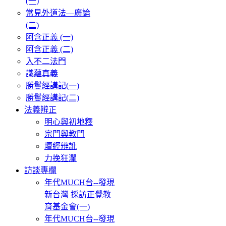
(一)
常見外道法—廣論
(二)
阿含正義 (一)
阿含正義 (二)
入不二法門
識蘊真義
勝鬘經講記(一)
勝鬘經講記(二)
法義辨正
明心與初地釋
宗門與教門
壇經辨訛
力挽狂瀾
訪談專欄
年代MUCH台--發現
新台灣 採訪正覺教
育基金會(一)
年代MUCH台--發現