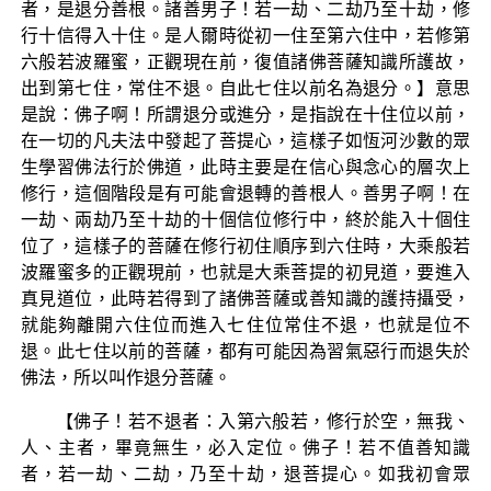
者，是退分善根。諸善男子！若一劫、二劫乃至十劫，修
行十信得入十住。是人爾時從初一住至第六住中，若修第
六般若波羅蜜，正觀現在前，復值諸佛菩薩知識所護故，
出到第七住，常住不退。自此七住以前名為退分。】意思
是說：佛子啊！所謂退分或進分，是指說在十住位以前，
在一切的凡夫法中發起了菩提心，這樣子如恆河沙數的眾
生學習佛法行於佛道，此時主要是在信心與念心的層次上
修行，這個階段是有可能會退轉的善根人。善男子啊！在
一劫、兩劫乃至十劫的十個信位修行中，終於能入十個住
位了，這樣子的菩薩在修行初住順序到六住時，大乘般若
波羅蜜多的正觀現前，也就是大乘菩提的初見道，要進入
真見道位，此時若得到了諸佛菩薩或善知識的護持攝受，
就能夠離開六住位而進入七住位常住不退，也就是位不
退。此七住以前的菩薩，都有可能因為習氣惡行而退失於
佛法，所以叫作退分菩薩。
【佛子！若不退者：入第六般若，修行於空，無我、
人、主者，畢竟無生，必入定位。佛子！若不值善知識
者，若一劫、二劫，乃至十劫，退菩提心。如我初會眾