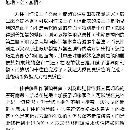
無垢、空、無相。
九住叫作法王子菩薩，能夠安住真如如來藏之家，於
三乘菩提不退，可以叫作法王子，但此處的法王子是指見
地的層面，而不是事修圓滿的層面。特別是十住位，如果
得到善知識的幫助，則可以證得眼見佛性，也就是禪門的
第二關。明心是現觀阿賴耶識本自寂滅能生萬法，而見性
則是以父母所生眼現觀第八識五遍行的清淨功德相，這恰
巧是真如心的兩個面向。其中最殊勝微妙之處則是能夠雙
依於如來藏的空有二邊，在現前就已經具備了世界如幻
觀，而這樣的十住位完成了，就是大乘真見道位的完成，
此後就能夠進入到相見道位。
十住菩薩叫作灌頂菩薩，因為眼見佛性雙具真如心的
空有兩邊，所以在見地上承接了如來家業，可以說在見地
上是一切智忍，但實修上還作不到，還有一段很遠的距
離。完成十住位的菩薩，此時若修得初禪或者更上的禪
定，他是有能力去取證涅槃的，但菩薩不走這條路，而是
要修行到十迴向位，才取證菩薩阿羅漢永伏性障如阿羅