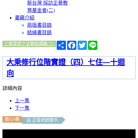
新台灣 採訪正覺教
育基金會(二)
書籍介紹
局版書目錄
結緣書目錄
分
Facebook
Twitter
Line
三乘菩提之法華經講義(三)
享
大乘修行位階實證（四）七住—十迴
向
詳細內容
上一集
下一集
第029集
由 正偉老師開示