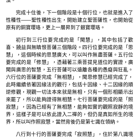
漢。
完成十住後，下一個階段是十個行位，也就是進入了
性種性——聖性種性出生，開始建立聖菩薩性，也開始從
原有的銅寶瓔珞，更上一層昇到了銀寶瓔珞。
初行到三行位要完成的是「聞慧」，其中包括了歡
喜、饒益與無瞋恨菩薩三個階段。四行位要完成的是「思
慧」，這個時候的思慧廣大，可以叫作無盡菩薩。五行位
要完成的是「修慧」，憑藉著三乘菩提見道位的實證，廣
聞與廣思的智慧，五行菩薩可以遠離各種的愚癡與狂亂。
六行位的菩薩要完成「無相慧」，聞思修慧已經完成了，
此時繼續依著因緣法的觀行，包括十因緣、十二因緣的順
逆修觀，現觀一切法本來就是無相，只有一個形相顯示出
來罷了，所以能夠證得無相慧。七行菩薩要完成的是「照
寂慧」，因為已經有了無相慧，能夠如實的觀照寂靜的境
界，這樣子是可以依此證入二禪的，但仍是真如所生的境
界，所以叫作照寂慧，當然背後仍是第七識在領納。
八行到十行的菩薩要完成「寂照慧」，住於第八識境