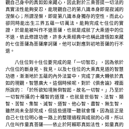
觀自己身中的真如如來藏心，因此對於三乘菩提一切法的
真實法性能夠安忍，能現觀自己的第八識本身即是寂滅的
涅槃心；所謂涅槃，即是第八識本身獨存的空性，而此心
卻同時能出生三界五蘊一切萬法。能夠完成七住位的實
證，於是能被叫作不退菩薩，也就是成就了大乘道中的位
不退，依此修證功德，許多大乘經典中也稱此證悟如來藏
的七住菩薩為菩薩摩訶薩，他可以對應到初地菩薩的行不
退。
八住位到十住位要完成的是「一切智忍」，因為依於
六住位的斷身見、我見，以及七住位的大乘真見道的智慧
功德，漸漸地於五蘊的內外法當中，完成了廣大轉依於真
如的現觀，智慧廣大。這個時候呢，對於《俱舍論》裡面
所說的：「於所欲知境無倒智起，故名一切智。」乃至於
一切智所攝的十種智的道理，也就是世俗智、法智、類
智、苦智、集智、滅智、道智、他心智、盡智、無生智，
雖然尚未全部完成，但這些道理一聽就會懂，因為這正是
自己七住位明心後一路上的整理過程與成就的心得，所以
八住叫作童真菩薩——依止於阿賴耶真如法性，如童真的