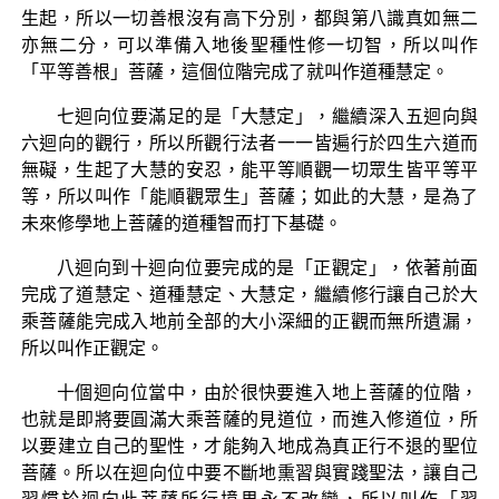
生起，所以一切善根沒有高下分別，都與第八識真如無二
亦無二分，可以準備入地後聖種性修一切智，所以叫作
「平等善根」菩薩，這個位階完成了就叫作道種慧定。
七迴向位要滿足的是「大慧定」，繼續深入五迴向與
六迴向的觀行，所以所觀行法者一一皆遍行於四生六道而
無礙，生起了大慧的安忍，能平等順觀一切眾生皆平等平
等，所以叫作「能順觀眾生」菩薩；如此的大慧，是為了
未來修學地上菩薩的道種智而打下基礎。
八迴向到十迴向位要完成的是「正觀定」，依著前面
完成了道慧定、道種慧定、大慧定，繼續修行讓自己於大
乘菩薩能完成入地前全部的大小深細的正觀而無所遺漏，
所以叫作正觀定。
十個迴向位當中，由於很快要進入地上菩薩的位階，
也就是即將要圓滿大乘菩薩的見道位，而進入修道位，所
以要建立自己的聖性，才能夠入地成為真正行不退的聖位
菩薩。所以在迴向位中要不斷地熏習與實踐聖法，讓自己