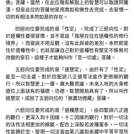
佛」菩薩。當然，在此位階有解脫上的智慧可以取證阿羅
漢，但是此位的菩薩他是用真如和佛性去完成、去習慣一
切的有相法本然如是的存在。
四迴向位要完成的是「性定」，完成了三迴向位，對
於道種性要很習慣，並不是說「我現在住在道種性的修行
境界」，而是說不用反觀，沒有此與彼的差別，本然即是
住於道種性中；也就是讓自己對於道種性有堅定不移無可
改變的安忍，這樣子才能夠叫作「至一切處」菩薩。
五迴向位要完成的是「道慧定」，由於有了「性定」
能至一切法處，對於四聖諦八正道等法能作更微細的觀
行，所以智慧更上一層，廣大難思議，未來入地的大乘修
道位上面該有的福德、功德、智慧開始具有了，所以叫作
道慧定，成就了五迴向位的「無盡功德藏」菩薩。
六迴向位要完成的是「道種慧定」，由四聖諦八正道
的觀行，更深入到十因緣、十二因緣的觀行，對於一切法
的法性法相更加的細膩，配合上深般若波羅蜜多，一切法
性皆歸於空，發現一切法皆由第八識如來藏中平等平等所