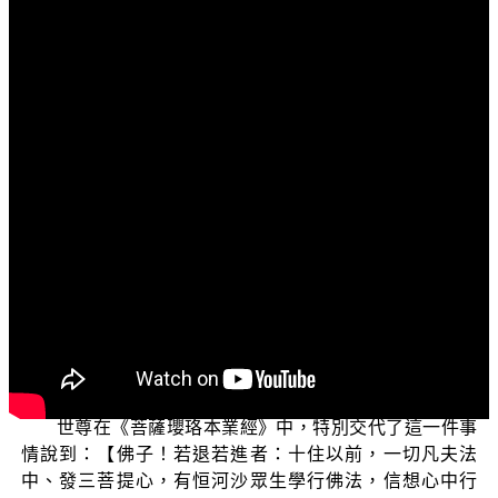
文字內容
各位螢幕前的菩薩們：阿彌陀佛！
現在您所收看的節目，是由佛教正覺同修會為各位準
備的「三乘菩提之法華經講義(三)」，也就是 平實導師的
著作《法華經講義》的導讀課程。
在上一次的節目中，我們為各位介紹了從初信位到六
住位，每一個菩薩位階各有他們應該完成的「忍辱心決
定」。從六住位進入到七住位是菩提道上很重要的一個過
程，因為六住位要完成二乘的初果須陀洹，也就是身見我
見的斷除；進入七住位，則是要繼續去追求大乘的見道
位。
世尊在《菩薩瓔珞本業經》中，特別交代了這一件事
情說到：【佛子！若退若進者：十住以前，一切凡夫法
中、發三菩提心，有恒河沙眾生學行佛法，信想心中行