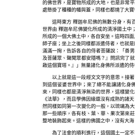
的佛世界，是寶物所成的大地，也是非常平
處懸掛了種種的幡與蓋，同樣也都燒了大寶
這時東方 釋迦牟尼佛的無數分身，有
世界由 釋迦牟尼佛變化所成的清淨國土中
所成的一個大佛土中，各自安坐。這時四面
師子座；坐上之後同樣都派遣侍者，也就是
滿滿一掬，告訴各自的侍者菩薩說：「善男
及菩薩眾、聲聞眾都安隱嗎？』問訊完了就
啟這個寶塔。』」無量諸化身佛所派遣的侍
以上就是這一段經文文字的意思。接著
到這個娑婆世界中；來了總不能讓諸化身
來，同樣也都是清淨無染的世界，這樣變化
《法華》，而且學佛因緣還沒有成熟的諸天
然同樣如同第一次變化的一般，以琉璃為大
那一些順序，各有枝、葉、華、果次第來莊
整地裝飾起來。這樣的佛國之中，沒有大海
為了法會的順利進行，這個國土一定不