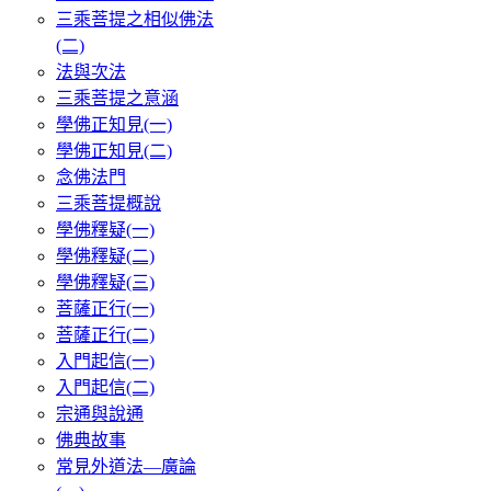
三乘菩提之相似佛法
(二)
法與次法
三乘菩提之意涵
學佛正知見(一)
學佛正知見(二)
念佛法門
三乘菩提概說
學佛釋疑(一)
學佛釋疑(二)
學佛釋疑(三)
菩薩正行(一)
菩薩正行(二)
入門起信(一)
入門起信(二)
宗通與說通
佛典故事
常見外道法—廣論