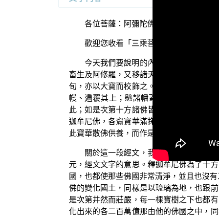
各位菩薩：阿彌陀佛！
歡迎您收看「三乘菩提之法華經講義」
今天我們要說明的內容，是以下的這一
畜生及阿修羅，又移諸天、人置於他土。所
旬，亦以大寶而校飾之。亦無大海、江河，
幔、遍覆其上；懸諸幡蓋，燒大寶香，諸
此；如是次第十方諸佛皆悉來集，坐於八方
迦牟尼佛，各齎寶華滿掬而告之言：「善男
此寶華散佛供養，而作是言：『彼某甲佛，
關於這一段經文，我們分成以下的兩個
元，經文文字的意思。釋迦牟尼佛為了十方
國，也都使那些佛國非常清淨，並且也沒有
佛的變化國土，同樣是以琉璃為地，也跟前
是次第井然而莊嚴，每一棵寶樹之下也都有
化出來的各二百萬億那由他的佛國之中，同