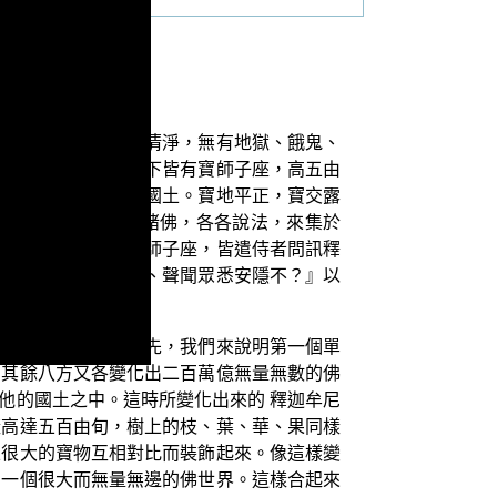
萬億那由他國，皆令清淨，無有地獄、餓鬼、
華、果次第莊嚴，樹下皆有寶師子座，高五由
等諸山王，通為一佛國土。寶地平正，寶交露
他恒河沙等國土中諸佛，各各說法，來集於
，諸佛各在寶樹下坐師子座，皆遣侍者問訊釋
，氣力安樂，及菩薩、聲聞眾悉安隱不？』以
）
文所隱含的譬喻。首先，我們來說明第一個單
在其餘八方又各變化出二百萬億無量無數的佛
他的國土之中。這時所變化出來的 釋迦牟尼
樣高達五百由旬，樹上的枝、葉、華、果同樣
且很大的寶物互相對比而裝飾起來。像這樣變
為一個很大而無量無邊的佛世界。這樣合起來