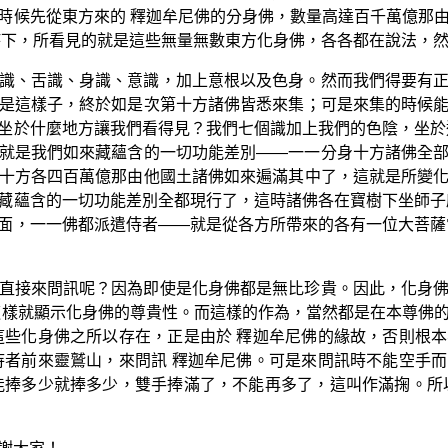
時候先從東方來的 釋迦牟尼佛的分身佛，數量高達百千萬億那
持下，所看見的就是這些無量無數東方化身佛，各各都在說法，
識、舌識、身識、意識，加上意根以及色身。然而我們得要有
是這樣子，終於如是次第十方諸佛皆悉來集；可是來集的時候
坐於什麼地方讓我們看得見？我們七個識加上我們的色陰，坐於
就是我們如來藏蘊含的一切功能差別——一一分身十方諸佛全
十方各四百萬億那由他國土諸佛如來遍滿其中了，這就是所變
藏蘊含的一切功能差別全都現行了，這時諸佛各在寶樹下坐師子
面，一一佛都派遣侍者——就是從各方所帶來的各有一位大菩薩
直接來問訊呢？因為即使是化身佛都是無比珍貴。因此，化身
這樣就顯示化身佛的尊貴性。而這樣的作為，當然都是在本尊佛
這些化身佛之所以存在，正是由於 釋迦牟尼佛的緣故，否則根
侍者前來靈鷲山，來問訊 釋迦牟尼佛。可是來問訊時不能空手
能捧多少就捧多少，雙手捧滿了，不能再多了，這叫作滿掬。所