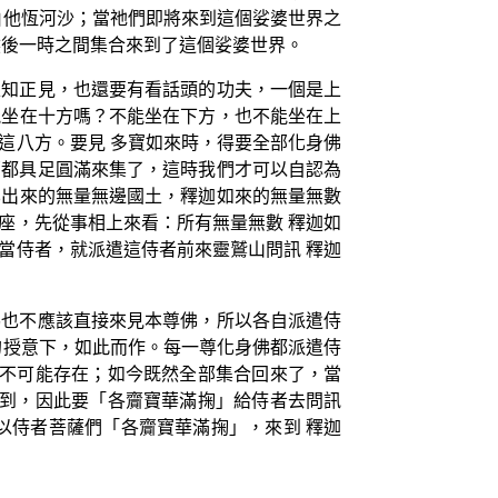
由他恆河沙；當祂們即將來到這個娑婆世界之
然後一時之間集合來到了這個娑婆世界。
正知正見，也還要有看話頭的功夫，一個是上
能坐在十方嗎？不能坐在下方，也不能坐在上
這八方。要見 多寶如來時，得要全部化身佛
部都具足圓滿來集了，這時我們才可以自認為
化出來的無量無邊國土，釋迦如來的無量無數
座，先從事相上來看：所有無量無數 釋迦如
當侍者，就派遣這侍者前來靈鷲山問訊 釋迦
佛也不應該直接來見本尊佛，所以各自派遣侍
的授意下，如此而作。每一尊化身佛都派遣侍
本不可能存在；如今既然全部集合回來了，當
而到，因此要「各齎寶華滿掬」給侍者去問訊
以侍者菩薩們「各齎寶華滿掬」，來到 釋迦