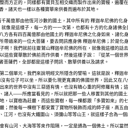
整而方正的，同樣都有寶貝互相交織而製作出來的寶幔，遍覆
香，諸天也一樣以各種寶華來供養而遍布於其地。
百千萬億那由他恆河沙數的國土，其中所有的 釋迦牟尼佛的化
；就像是這樣子，每一方的一一次第，也都有十方的化身諸佛全
八方各有四百萬億那由他國土的 釋迦牟尼佛之化身如來、諸化
所帶過來的一位大菩薩，要去問訊應身佛 釋迦牟尼佛；於是化
子啊！我們就前往靈鷲山釋迦牟尼佛的所在，就像我這樣的話
以這些寶華散於佛前而作供養，然後這樣子說：『從某一個世
者菩薩們，全部都是這樣子問訊、散華供養以及請求。
第二個單元，我們來說明經文所隱含的譬喻。這就是說，釋迦
佛沒有位子可以坐，所以要化現更寬廣的佛國世界，因此又在八
出來的世界中沒有三惡道有情，也沒有瞋心重的阿修羅有情；
、諸人——所應當看見的，所以就把那一些人移置到其他的國土
地，以寶樹為莊嚴，而這些寶樹，每一棵都跟「多寶如來」的
嚴；然後每一棵樹下都安置了寶物所裝飾而成的師子座，高五
、江河，也沒有大鐵圍山、須彌山等等山王，就這樣子合為一個
會有山河、大海等等來作阻隔，一定是通為一個佛土。所以當