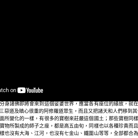
。
段經文：【釋迦牟尼佛為諸佛當來坐故，復於八方各更變二百
化之國，亦以琉璃為地，寶樹莊嚴，樹高五百由旬，枝、葉、
及目真鄰陀山、摩訶目真鄰陀山、鐵圍山、大鐵圍山、須彌山
天寶華遍布其地。爾時東方釋迦牟尼佛所分之身，百千萬億那由
。爾時一一方，四百萬億那由他國土諸佛如來遍滿其中。是時
子！汝往詣耆闍崛山釋迦牟尼佛所，如我辭曰：『少病、少惱
與欲開此寶塔。』」諸佛遣使，亦復如是。】
（《妙法蓮華經》卷4
單元來討論：第一個單元，經文文字的意思；第二個單元，經
分身諸佛即將會來到這個娑婆世界，應當各有座位的緣故，就
三惡道及瞋心很重的阿修羅道眾生，而且又把諸天和人們移到其
面所變化的一樣，有很多的寶樹來莊嚴這個國土；那些寶樹同
寶物所製成的師子之座，都是高五由旬，同樣也以各種珍貴而
樣也沒有大海、江河，也沒有七金山、鐵圍山等等，全部都合