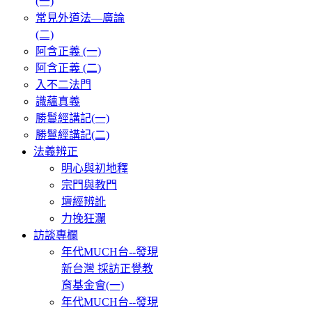
(一)
常見外道法—廣論
(二)
阿含正義 (一)
阿含正義 (二)
入不二法門
識蘊真義
勝鬘經講記(一)
勝鬘經講記(二)
法義辨正
明心與初地釋
宗門與教門
壇經辨訛
力挽狂瀾
訪談專欄
年代MUCH台--發現
新台灣 採訪正覺教
育基金會(一)
年代MUCH台--發現