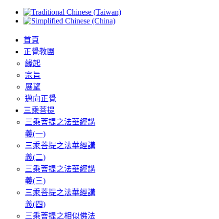
首頁
正覺教團
緣起
宗旨
展望
邁向正覺
三乘菩提
三乘菩提之法華經講
義(一)
三乘菩提之法華經講
義(二)
三乘菩提之法華經講
義(三)
三乘菩提之法華經講
義(四)
三乘菩提之相似佛法