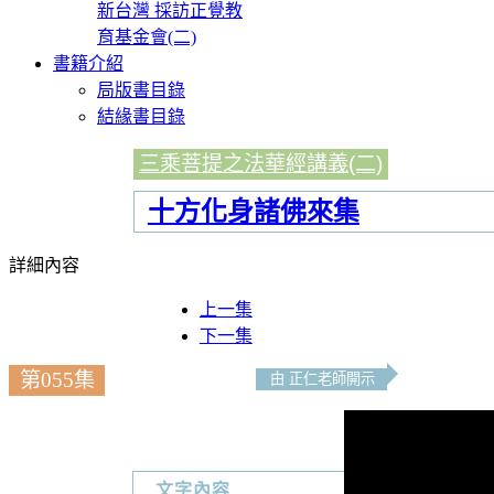
新台灣 採訪正覺教
育基金會(二)
書籍介紹
局版書目錄
結緣書目錄
三乘菩提之法華經講義(二)
十方化身諸佛來集
詳細內容
上一集
下一集
第055集
由 正仁老師開示
文字內容