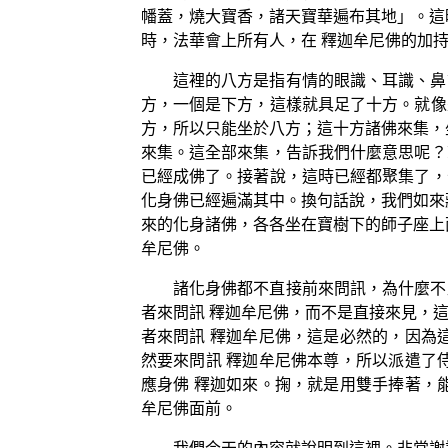
幡蓋，燒大寶香，諸天寶華遍布其地」。這
時，法華會上所有人，在 釋迦牟尼佛的加
這裡的八方是指有情的眼識、耳識、鼻
方，一個是下方，這樣就具足了十方。就像
方，所以只能坐於八方；這十方諸佛來集，
來集。這全部來集，告訴我們什麼意思呢？
已經成佛了。接著說，這時已經都聚集了，
化身佛已經遍滿其中。換句話說，我們如來
來的化身諸佛，各各坐在寶樹下的師子座上
牟尼佛。
諸化身佛都不直接前來問訊，為什麼不
者來問訊 釋迦牟尼佛，而不是直接來見，
者來問訊 釋迦牟尼佛，這是必然的，因為
然要來問訊 釋迦牟尼佛本尊，所以派遣了
應身佛 釋迦如來。掬，就是用雙手捧著，
牟尼佛面前。