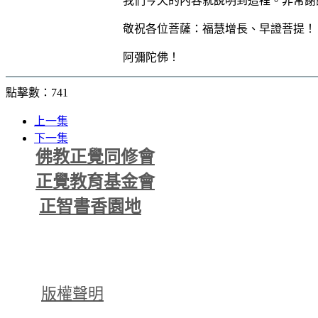
我們今天的內容就說明到這裡。非常謝
敬祝各位菩薩：福慧增長、早證菩提！
阿彌陀佛！
點擊數：741
上一集
下一集
佛教正覺同修會
正覺教育基金會
正智書香園地
版權聲明