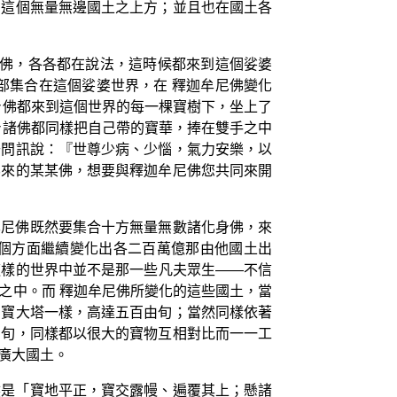
在這個無量無邊國土之上方；並且也在國土各
身佛，各各都在說法，這時候都來到這個娑婆
部集合在這個娑婆世界，在 釋迦牟尼佛變化
身佛都來到這個世界的每一棵寶樹下，坐上了
身諸佛都同樣把自己帶的寶華，捧在雙手之中
去問訊說：『世尊少病、少惱，氣力安樂，以
界來的某某佛，想要與釋迦牟尼佛您共同來開
牟尼佛既然要集合十方無量無數諸化身佛，來
個方面繼續變化出各二百萬億那由他國土出
這樣的世界中並不是那一些凡夫眾生——不信
之中。而 釋迦牟尼佛所變化的這些國土，當
七寶大塔一樣，高達五百由旬；當然同樣依著
由旬，同樣都以很大的寶物互相對比而一一工
廣大國土。
然是「寶地平正，寶交露幔、遍覆其上；懸諸