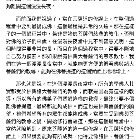
夠離開這個漫漫長夜。
而前面我們說過了，當在菩薩道的修證上，在整個過
程當中要到最後成佛，這個過程是非常的久遠。那在這樣
子的一個過程當中，若非是諸佛菩薩們慈悲的教化，否則
對佛的弟子們來說，在漫漫長夜當中見不到智慧光明，這
個時間得要非常的長，而且在這個過程當中，得要不斷地
自己努力摸索。那如果說有佛與大菩薩們的慈悲教化，我
們在這一個漫漫長夜當中，就能夠更方便的循著佛與諸大
菩薩們的教導，能夠在佛菩提道的這個實證上地地增上。
那也就是說，在這個漫漫長夜當中，所有的學佛人其
實都受於佛與諸大菩薩們的教導；而就是因為有這樣的教
導，所以所有的佛弟子們透過這樣的教導，最終只要不偏
離佛菩提道，最終都能夠成佛。而這也是佛與菩薩們的願
望，祂們希望所有的眾生都能夠成佛。當眾生受到佛與菩
薩們的教導之後，開始修行菩薩道，那在這個過程當中，
當然就瞭解到，原來菩薩道的這一個修證，在菩薩道的修
證上，如果說要能夠有所成就，他得要像諸佛、菩薩們一