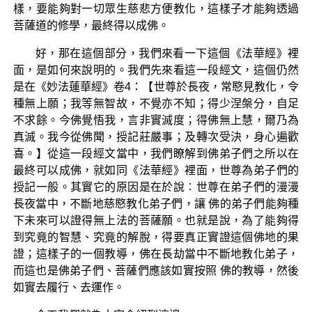
樣，要能夠對一切眾生慈悲方便教化，這樣子才能夠透過
菩薩道的修學，最終得以成佛。
好，那在這個部分，我們來看一下這個《法華經》裡
面，是如何來說明的。我們先來看這一段經文，這個仍然
是在《妙法蓮華經》卷4：【世尊於長夜，常愍見教化，令
種無上願；我等無智故，不覺亦不知；得少涅槃分，自足
不求餘。今佛覺悟我，言非實滅度；得佛無上慧，爾乃為
真滅。我今從佛聞，授記莊嚴事；及轉次受決，身心遍歡
喜。】從這一段經文當中，我們瞭解到佛弟子們之所以在
最終可以成佛，就如同《法華經》裡面，世尊為弟子們的
授記一般。其實它的原因是在於說︰世尊在弟子們的漫漫
長夜當中，不斷地慈愍教化弟子們，讓 佛的弟子們能夠種
下未來可以證得無上法的菩薩願。也就是說，為了能夠得
到究竟的智慧、究竟的解脫，得要真正實證這個佛地的果
證；這樣子的一個教導，佛在長劫當中不斷地教化弟子，
而這也是佛弟子們、菩薩們應該如實按照 佛的教導，然後
如實去履行、去運作。