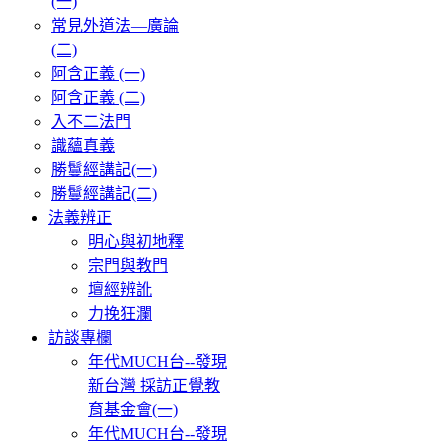
(一)
常見外道法—廣論
(二)
阿含正義 (一)
阿含正義 (二)
入不二法門
識蘊真義
勝鬘經講記(一)
勝鬘經講記(二)
法義辨正
明心與初地釋
宗門與教門
壇經辨訛
力挽狂瀾
訪談專欄
年代MUCH台--發現
新台灣 採訪正覺教
育基金會(一)
年代MUCH台--發現