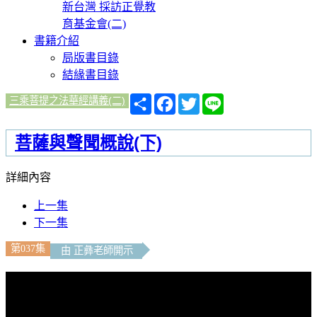
新台灣 採訪正覺教
育基金會(二)
書籍介紹
局版書目錄
結緣書目錄
分
Facebook
Twitter
Line
三乘菩提之法華經講義(二)
享
菩薩與聲聞概說(下)
詳細內容
上一集
下一集
第037集
由 正彝老師開示