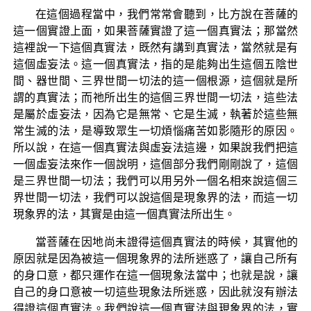
在這個過程當中，我們常常會聽到，比方說在菩薩的
這一個實證上面，如果菩薩實證了這一個真實法；那當然
這裡說一下這個真實法，既然有講到真實法，當然就是有
這個虛妄法。這一個真實法，指的是能夠出生這個五陰世
間、器世間、三界世間一切法的這一個根源，這個就是所
謂的真實法；而祂所出生的這個三界世間一切法，這些法
是屬於虛妄法，因為它是無常、它是生滅，執著於這些無
常生滅的法，是導致眾生一切煩惱痛苦如影隨形的原因。
所以說，在這一個真實法與虛妄法這邊，如果說我們把這
一個虛妄法來作一個說明，這個部分我們剛剛說了，這個
是三界世間一切法；我們可以用另外一個名相來說這個三
界世間一切法，我們可以說這個是現象界的法，而這一切
現象界的法，其實是由這一個真實法所出生。
當菩薩在因地尚未證得這個真實法的時候，其實他的
原因就是因為被這一個現象界的法所迷惑了，讓自己所有
的身口意，都只運作在這一個現象法當中；也就是說，讓
自己的身口意被一切這些現象法所迷惑，因此就沒有辦法
得證這個真實法。我們說這一個真實法與現象界的法，實