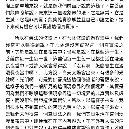
際上簡單地來說，就是像我們前面所說的這樣子，當菩薩
們能夠瞭解說，原來這一個現象界的法，它是無常、它是
生滅、它是非真實；能夠確實瞭解並且自己印證之後，接
下來就有機會可以實證這個真實法。
所以在佛法的修證上，在菩薩修證的過程當中，我們
經常可以聽得到說，在菩薩還沒有實證這一個真實法之
前，等於是說生在長夜當中；也就是說，在整個這一生，
菩薩的每一生每一世、這整個每一生每一世都生活在漫漫
長夜當中。或許大家會覺得說：「沒有啊！怎麼會生在漫
漫長夜當中啊？」比方說，白天太陽會出來，有很多的光
線啊、光明啊！可是對佛菩提道這個修證者的菩薩來說，
這樣子的我們一般所見的這個現象界的整個境界，其實是
因為我們不瞭解這整個現象界這一切境界的非真實以及虛
妄，而沒辦法實證這個真實法。所以，以這樣子來看，我
們根本見不到真實法的智慧光明。所以，以這樣子來看，
當我們未證得這一個真實法之前，我們其實生活在這個漫
漫長夜當中，即便現在在室內有燈光，在室外有太陽的這
個光線；也就是說，我們得要能夠實證這個真實法，才能