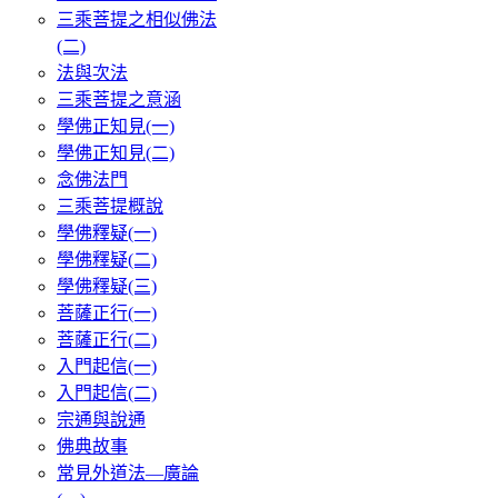
三乘菩提之相似佛法
(二)
法與次法
三乘菩提之意涵
學佛正知見(一)
學佛正知見(二)
念佛法門
三乘菩提概說
學佛釋疑(一)
學佛釋疑(二)
學佛釋疑(三)
菩薩正行(一)
菩薩正行(二)
入門起信(一)
入門起信(二)
宗通與說通
佛典故事
常見外道法—廣論