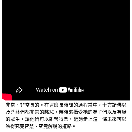
文字內容
各位菩薩：阿彌陀佛！
歡迎大家收看正覺教團的弘法節目，這個單元的主題
仍然是「三乘菩提之法華經講義」(二)。
如同前一集我們為大家說明了，在《法華經》裡面 佛
為弟子們授記，比方說為聲聞弟子憍陳如授記，授記他可
以在六萬二千億佛的供養之後，可以成佛；也就是說，他
會在供養六萬二千億佛之後可以成佛。比方說，為阿難尊
者授記，授記他在供養了六十二億佛之後得以成佛。大家
可以想像，要供養這麼多的佛才能夠成佛，在我們這個世
間要值遇一尊佛，也是需要非常長遠的時劫，所以到菩薩
因地的修證，一直到佛地果證的完成，這個當中的時間是
非常、非常長的。在這麼長時間的過程當中，十方諸佛以
及菩薩們都非常的慈悲，時時來攝受祂的弟子們以及有緣
的眾生，讓他們可以離苦得樂，能夠走上這一條未來可以
獲得究竟智慧、究竟解脫的道路。