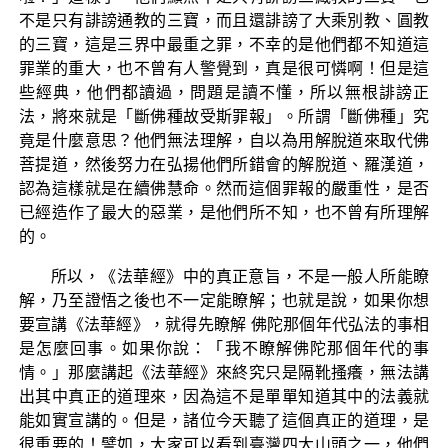
不是只有誹謗通教的三寶，而且還誹謗了大乘別教、圓教
的三寶，這是三界中最重之罪，不幸的是他們都不知道這
罪業的重大，也不曾有人警覺到，真是很可憐啊！但是這
些經典，他們都讀過，問題是讀不懂，所以無根誹謗正
法，將來就是「斷佛種故受斯罪報」。所謂「斷佛種」究
竟是什麼意思？他們無法理解，自以為用解脫道來取代佛
菩提道，然後努力在弘揚他們所錯會的解脫道、羅漢道，
認為這樣就是在續佛慧命。然而這個罪報的嚴重性，是否
已經造作了最大的惡業，是他們所不知，也不曾有所理解
的。
所以，《法華經》中的真正意旨，不是一般人所能瞭
解，乃至證悟之後也不一定能瞭解；也就是說，如果你想
要宣講《法華經》，就得先瞭解 佛陀那個年代弘法的事相
是怎麼回事。如果你說：「我不瞭解佛陀那個年代的事
情。」那麼講起《法華經》來終究只是隔靴搔癢，無法講
出其中真正的道理來，因為這不是單單知道其中的法義就
能如實宣講的。但是，諸位今天聽了這個真正的道理，是
很重要的！譬如，大家可以看到臺灣四大山頭之一，他們