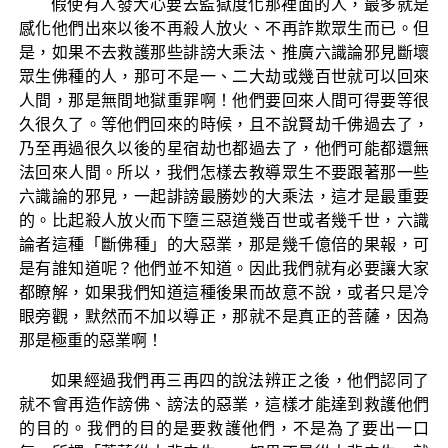
假使有人發大心要去監獄度化那裡面的人，最多就是
感化他們出來以後不再殺人放火、不再詐欺眾生而已。但
是，如果不去救護那些誹謗大乘法、推廣六識論邪見斷壞
眾生佛種的人，那可不是一、二大劫或幾百世就可以回來
人間，那是無間地獄重罪啊！他們要回來人間可得要等很
久很久了。等他們回來的時候，且不說賢劫千佛過去了，
乃至再過很久以後的星宿劫也都過去了，他們可能都還無
法回來人間。所以，我們怎樣去教導眾生不要跟著那一些
六識論的邪見，一起誹謗最勝妙的大乘法，這才是最重要
的。比起殺人放火而下墮三惡道幾百世或者幾千世，六識
論者這種「斷佛種」的大惡業，那是幾千億倍的果報，可
是有誰知道呢？他們並不知道。因此我們就有必要讓大家
都瞭解，如果我們知道這種後果而故意不說，或者只是冷
眼旁觀，默然而不加以導正，那就不是真正的菩薩，因為
那是極重的惡業啊！
如果經過我們再三再四的說法辨正之後，他們認同了
就不會再造作謗佛、謗法的惡業，這樣才能達到救護他們
的目的。我們的目的是要救護他們，不是為了要出一口