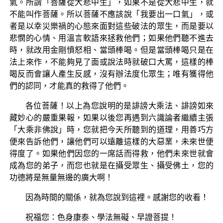
氣。所謂「菩薩從大悲中生」，如果不是從大悲中生，就
不能叫作菩薩。所以菩薩不應該說「我要出一口氣」，或
者是以幸災樂禍的心態來面對這些破法的眾生，而是要以
悲憫的心情、用溫言軟語來拯救他們；如果他們聽不進去
時，就改用金剛憤怒相、當頭棒喝。但是當頭棒喝只是在
法上來作，不能夠見了面或說法時就破口大罵，這樣的棒
喝反而會讓人產生反感，沒有辦法度化眾生；唯有獲得他
們的認同，才能真的救得了他們。
各位菩薩！以上為您說明的是誹謗大乘法、誹謗如來
藏妙心的嚴重果報，如果以後您再遇到六識論者繼續主張
「大乘非佛說」時，您就把今天所聽到的道理，用善巧方
便來告訴他們，讓他們可以遠離這樣的大惡業，未來世便
得度了。如果他們因您的一席話而得救，他們未來世就會
成為您的弟子，而您也就是在攝受眾生、攝受佛土，您的
功德將是無量無邊的廣大啊！
因為時間的關係，就為您說到這裡。感謝您的收看！
祝福您：色身康泰、學法無礙、早證菩提！