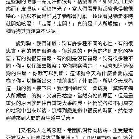
這些狗的毛卻一點光澤都沒有，枯瘦如柴。如果又加上疥
癩而有皮膚病，毛也掉光了，當人們看見時都會覺得牠很
噁心。所以不管是誰見了牠都會討厭，遠遠看見牠走來時
就開始吆喝：「走開！走開！」真的是「人所觸嬈」，這
種野狗其實還真不少呢！
說到狗，我們知道：狗有許多種不同的心性，有的很
忠實，有的狗是很溫柔、很敦厚的，但有的狗則是窮凶極
惡；有的狗很有福報，有的則是沒有福報。狗有很多種不
同，你可以仔細去觀察；當你觀察清楚了，就會知道這條
狗的來歷。你就可以判斷：這條狗今天為什麼會變成這
樣？你可以推斷出來：牠前世造了什麼業，所以今天成為
這一類的狗。接下來，我們回到經文，會成為「黧黮疥癩
人所觸嬈」的狗，又身形枯瘦，當然有牠的原因，但是最
重要的原因就是往昔誹謗大乘經典，牠們從各種不同層次
的地獄中出來以後，流轉到餓鬼道中很長的時間，然後才
輾轉來到人間的畜生道中受苦。
【又復為人之所惡賤，常困飢渴骨肉枯竭，生受楚毒
死被瓦石。斷佛種故受斯罪報。】
這就
（《妙法蓮華經》卷2）