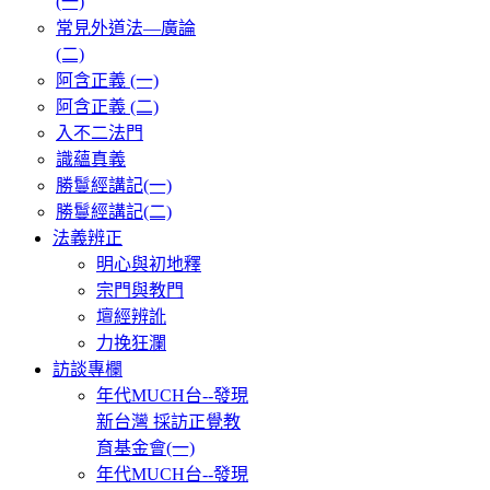
(一)
常見外道法—廣論
(二)
阿含正義 (一)
阿含正義 (二)
入不二法門
識蘊真義
勝鬘經講記(一)
勝鬘經講記(二)
法義辨正
明心與初地釋
宗門與教門
壇經辨訛
力挽狂瀾
訪談專欄
年代MUCH台--發現
新台灣 採訪正覺教
育基金會(一)
年代MUCH台--發現