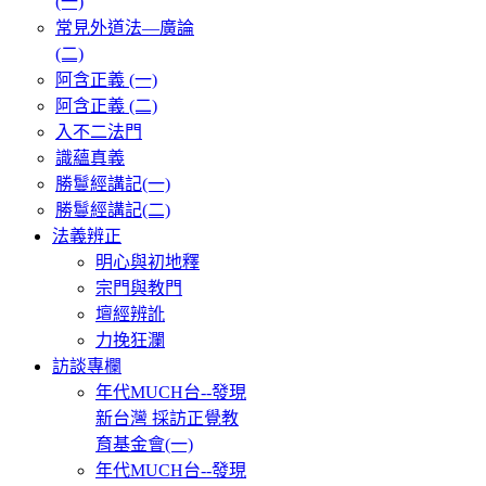
(一)
常見外道法—廣論
(二)
阿含正義 (一)
阿含正義 (二)
入不二法門
識蘊真義
勝鬘經講記(一)
勝鬘經講記(二)
法義辨正
明心與初地釋
宗門與教門
壇經辨訛
力挽狂瀾
訪談專欄
年代MUCH台--發現
新台灣 採訪正覺教
育基金會(一)
年代MUCH台--發現