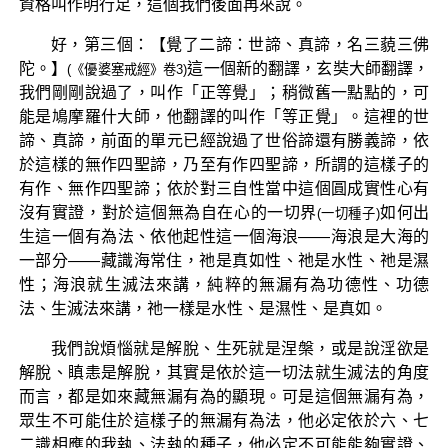
資格叫作明行足，這個我們後面再來說。
好，第三個：【覺了二諦：世諦、真諦，名三藐三佛
陀。】
這一個新的翻譯，玄奘大師翻譯，
(《優婆塞戒經》卷3)
我們剛剛說過了，叫作「正等覺」；稍微舊一點點的，可
能是鳩摩羅什大師，他翻譯的叫作「等正覺」。這裡的世
諦、真諦，前面的單元已經說過了世俗諦還有勝義諦，依
於這樣的無作四聖諦，乃至有作四聖諦，所謂的這樣子的
有作、無作四聖諦；依於對三自性當中這個圓成實性心有
沒有實證，對於這個無為自在心的一切界
如何出
(一切種子)
生這一個有為法、依他起性這一個海浪——海浪是大海的
一部分——藏識海常住，祂是真如性、祂是水性、祂是濕
性；海浪就生滅法來講，純粹的無漏有為功德性、功德
法、生滅法來講，祂一樣是水性、是濕性、是真如。
我們說煩惱就是解脫、生死就是涅槃，或是說淫欲是
解脫、瞋恚是解脫，其實是依於這一切法就生滅法的角度
而言，都是如來藏無漏有為的顯現。可是這個無漏有為，
眾生不可能住於這樣子的無漏有為法，他必定依於六、七
二識相應的我執、法執的種子，他必定不可能能夠實證、