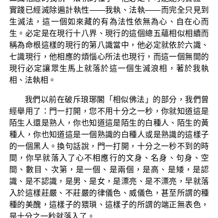
實踐已經滅除遍計執性——我執、法執——而完全只見到
生滅法，這一個如來藏的有為法性依無為心、自在心而
生。必定是在現行十八界、現行的這個總五蘊相似相續而
稱為命根這樣的現行的第八識當中，他必定就依於六識、
七識現行，他相應的煩惱心所法也現行，而這一個無間的
現行必定讓眾生馬上就落於這一個生滅浪相，著於我執
相、法執相。
我們以前在破斥琅琊閣「相似佛法」的部分，我們曾
經舉用了：門一打開，您不用十分之一秒，你就知道這是
陌生人還是熟人，你也知道這是陌生的白種人、陌生的黃
種人，你也知道這是一個熟識的白種人或是熟識的這樣子
的一個黑人。換句話說，門一打開，十分之一秒不到的時
間，你早就落入了心不相應行的文身、名身、句身、空
間、數目、次第，是一個、是兩個，是高、是矮，是認
識、是不認識，是男、是女，是漂亮、是不漂亮，早就落
入於這樣莊嚴、不莊嚴的律儀色、威儀色，甚至所謂的種
種的美醜，這樣子的猥瑣、這樣子的所謂的端正無表色，
是十分之一秒就落入了。