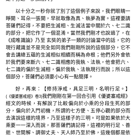
以十分之一秒你就了別了這個例子來說，我們眼睛一
睜開、耳朵一張開，早就取像為真、執夢為實。這裡要請
菩薩們記得，不要把生滅相、生滅法當中關於六、七二識
的部分，把它作了一個混淆。當然我們剛才也說過了，在
《成唯識論》乃至 玄奘的弟子一類的討論當中的話，它的
現行藏識並不是完全如同我們剛剛所說的這個部分，它不
會去講總五蘊的生滅相似相續而稱為命根；他們另外會依
於我們要來斷六、七二識相應的我執、法執，他會把六、
七二識的偏於生滅相，偏於我執、法執現行而說；所以這
個部分，菩薩們必須要小心有一點簡擇。
好，再來：【修持淨戒，具足三明，名明行足。】
我們剛剛在第一回合引用《優婆塞戒經》
(《優婆塞戒經》卷3)
經文的時候，有解說了比較偏向於小乘的分段生死的部
分，偏向於入門初機，所謂的七方便、五停心觀的部分而
去演說這樣的境界，乃至這樣子的三明。可是如果依於大
乘要一一深入而說，那菩薩們請記得，這裡的明行足、善
逝、世間解、調御丈夫、天人師乃至於佛，這幾個都是依