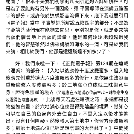
範圍了，根本不是我們初學的凡夫所能夠去詳細解釋。可
是為了要能夠有另外一個因緣，讓 平實導師在演說五陰區
宇的部分，或許依於這樣影音流傳下來，底下我就要引用
《電子報》當中 平實導師所解說五陰區宇的部分；不是為
了要讓菩薩們現在能夠去聞思，更別說是修，就是要來讓
菩薩們體會地上菩薩的證量，他是如何遠遠地超越過我
們，他的智慧雖然以佛來講猶如海水的一滴，可是於我們
來講，相比於我們，他卻是遠遠勝過不知多少了。
好，我們來唸一下，《正覺電子報》第124期在連載
〈涅槃〉的部分：【入地以後應修十度波羅蜜多，但入地
後應先側重於擴大六度波羅蜜多的修行，是依無生法忍而
重新廣修六度波羅蜜多；於三地滿心位成就三昧樂意生
身，證得色陰盡的境界
（至遲應在五地滿心位前生起三昧樂意生身
，此後每天若處在暗夜之時，永遠都是視
及證得色陰盡境界）
物猶如白晝。於六地滿心位應證得受陰盡的境界，覺知心
可以在自己的色身內外去住自由，不需入定以後才能進
出，沒有任何障礙。然後轉入第七地中，修習方便波羅蜜
多；到第七地滿心位已經是想陰盡的大菩薩了。】中間我