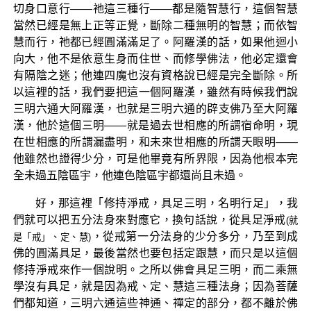
切身口意行——祂這三種行——都是隨智慧行，這個智慧
當然已經是無上正等正覺，斷除二種無明的智慧；而依智
慧而行，祂都已經圓滿滿足了。阿羅漢的話，如果他迴小
向大，他不是依意生身而住世、而修學佛法，他必定還會
有隔陰之迷；他連四魔也沒有資格說已經是完全斷除。所
以這裡的話，我們要把這一個阿羅漢，雖然有時候我們說
三明六通大阿羅漢，也就是三明六通的辟支佛乃至大阿羅
漢，他於這個三明——就是過去世相應的所謂宿命明，現
在世相應的所謂漏盡明，和未來世相應的所謂天眼明——
他雖然也證得少分，可是他畢竟有所界限，因為他根本完
全未過五陰區宇，他連色陰區宇都還尚且未過。
好，那這裡「修持淨戒，具足三明，名明行足」，我
們就可以把五分法身來對應它，換句話說，從具足淨戒
(就
，從戒第一分法身的少分多分，乃至到成
是「戒」、定、慧)
佛的圓滿具足，最後當然也要包括定跟慧，而只是以這個
修持淨戒來作一個說明。之所以佛會具足三明，而二乘無
學沒有具足，就是因為戒、定、慧這三種法身；因為菩薩
們都知道，三明六通這些神通、禪定的部分，都不離於佛