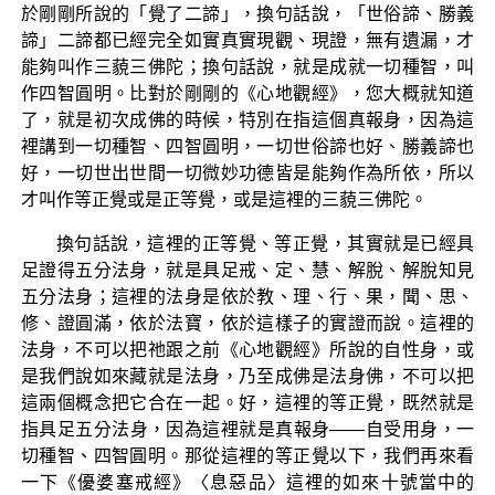
於剛剛所說的「覺了二諦」，換句話說，「世俗諦、勝義
諦」二諦都已經完全如實真實現觀、現證，無有遺漏，才
能夠叫作三藐三佛陀；換句話說，就是成就一切種智，叫
作四智圓明。比對於剛剛的《心地觀經》，您大概就知道
了，就是初次成佛的時候，特別在指這個真報身，因為這
裡講到一切種智、四智圓明，一切世俗諦也好、勝義諦也
好，一切世出世間一切微妙功德皆是能夠作為所依，所以
才叫作等正覺或是正等覺，或是這裡的三藐三佛陀。
換句話說，這裡的正等覺、等正覺，其實就是已經具
足證得五分法身，就是具足戒、定、慧、解脫、解脫知見
五分法身；這裡的法身是依於教、理、行、果，聞、思、
修、證圓滿，依於法寶，依於這樣子的實證而說。這裡的
法身，不可以把祂跟之前《心地觀經》所說的自性身，或
是我們說如來藏就是法身，乃至成佛是法身佛，不可以把
這兩個概念把它合在一起。好，這裡的等正覺，既然就是
指具足五分法身，因為這裡就是真報身——自受用身，一
切種智、四智圓明。那從這裡的等正覺以下，我們再來看
一下《優婆塞戒經》〈息惡品〉這裡的如來十號當中的