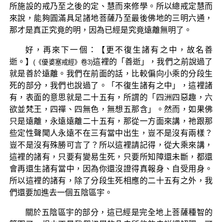
所施設的戒乃至之後的定、慧而來修學。所以總戒定慧而
來說，能夠圓滿具足諸地菩薩乃至最後佛地的三明六通，
那才是真正究竟的明，因為已經是究竟遠離無明了。
好，再來下一個：【更不復生諸有之中，故名善
逝。】
這裡的「善逝」，我們之前說過了
(《優婆塞戒經》卷3)
就是善於遠離。我們在前面的話，比較偏向小乘的分段生
死的部分，我們也說過了。「不復生諸有之中」，這裡諸
有，表面的意思就是二十五有，所謂的「四洲四惡趣，六
欲並梵王，四禪、四無色，無想五那含」。然而，如果佛
只是遠離，永遠遠離二十五有，那從一方面來講，祂跟那
些定性聲聞人永遠不在三有當中出生，豈不是沒有兩樣？
豈不是沒有殊勝可言了？所以這裡請記得，從大乘來講，
這裡的諸有，只要有變易生死，只要所知障還未斷，都還
會再還生諸有當中，因為你還沒證得真報身、自受用身。
所以這裡的諸有，除了分段生死相應的二十五有之外，我
們還要加進去一個五陰區宇。
關於五陰區宇的部分，這已經是完全地上菩薩種智的