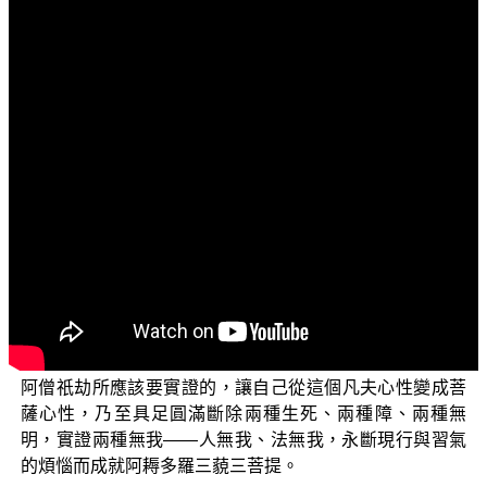
文字內容
各位菩薩：阿彌陀佛！
歡迎繼續收看「三乘菩提之法華經講義」。延續上一
個單元，我們引用完《大乘本生心地觀經》簡單地說明一
個佛寶具足三身，還有六種微妙功德之後，我們要回到
《優婆塞戒經》〈息惡品〉的經文關於如來十號的部分，
我們要來重新講說一下如來十號背後所蘊含的比較偏向於
相應大乘圓滿實證的一個定義。
好，我們先來看第一個：【先佛從莊嚴地出，得阿耨
多羅三藐三菩提，故名如來。】
我們之前
(《優婆塞戒經》卷3)
偏向於表面的字義，我們說莊嚴地就是菩薩瓔珞莊嚴，就
是戒、定、慧，就是菩薩萬行——四攝、六度種種的三大
阿僧祇劫所應該要實證的，讓自己從這個凡夫心性變成菩
薩心性，乃至具足圓滿斷除兩種生死、兩種障、兩種無
明，實證兩種無我——人無我、法無我，永斷現行與習氣
的煩惱而成就阿耨多羅三藐三菩提。