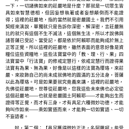
一下，一切諸佛如來的莊嚴地是什麼？那就是一切眾生皆
具如來智慧德相，但因妄想執著或者妄想顛倒而不能證
得；這裡的莊嚴地，指的當然就是密嚴國土。我們不引用
契經來演說，單獨就只是告訴你深密、解深密，言莊嚴無
比的就只有這個不生不滅法，這個無生法，所以才說佛與
諸菩薩已受記、當受記，都是依於阿賴耶而能夠成於無上
正等正覺。所以這裡的莊嚴地，雖然表面的意思好像是資
糧位這些資糧地，這些法寶當中的「教、理、行、果」四
法寶當中「行法寶」的修戒定慧行，依戒定慧行而證得果
法寶有為果、無為果，好像是以這樣的法寶為瓔珞，來莊
嚴、來妝飾自己的尚未成就佛地的圓滿的五分法身，菩薩
以此為瓔珞。可是如果要就究竟義來講，這裡的莊嚴地，
先佛從莊嚴地，世尊從莊嚴地，您我這些未來佛也必定從
這個莊嚴地——也就是密嚴國土阿賴耶——才能夠出生而
證得等正覺，而才有三身，才有具足六種微妙功德，才能
夠叫作如來——乘如實道而來，才能夠一切如實語、一切
不妄語者。
好，第二個：【具足獲得微妙正法，名阿羅呵。能受