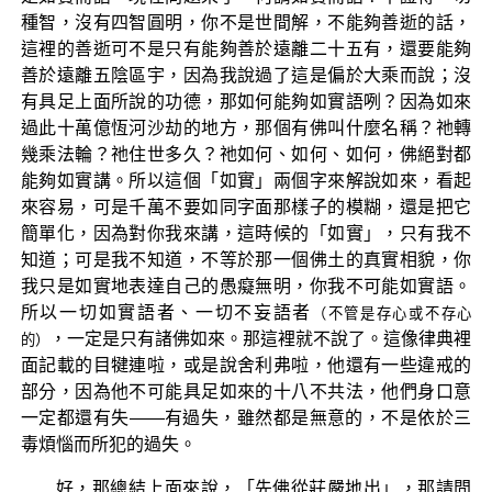
種智，沒有四智圓明，你不是世間解，不能夠善逝的話，
這裡的善逝可不是只有能夠善於遠離二十五有，還要能夠
善於遠離五陰區宇，因為我說過了這是偏於大乘而說；沒
有具足上面所說的功德，那如何能夠如實語咧？因為如來
過此十萬億恆河沙劫的地方，那個有佛叫什麼名稱？祂轉
幾乘法輪？祂住世多久？祂如何、如何、如何，佛絕對都
能夠如實講。所以這個「如實」兩個字來解說如來，看起
來容易，可是千萬不要如同字面那樣子的模糊，還是把它
簡單化，因為對你我來講，這時候的「如實」，只有我不
知道；可是我不知道，不等於那一個佛土的真實相貌，你
我只是如實地表達自己的愚癡無明，你我不可能如實語。
所以一切如實語者、一切不妄語者
（不管是存心或不存心
，一定是只有諸佛如來。那這裡就不說了。這像律典裡
的）
面記載的目犍連啦，或是說舍利弗啦，他還有一些違戒的
部分，因為他不可能具足如來的十八不共法，他們身口意
一定都還有失——有過失，雖然都是無意的，不是依於三
毒煩惱而所犯的過失。
好，那總結上面來說，「先佛從莊嚴地出」，那請問