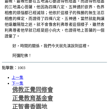
最晚、最晚也要在五地滿心要證得色陰盡。而證得色陰盡
的三地滿心菩薩，他因為四禪八定、五神通於欲界、色界
相應的煩惱都已經滅除；他依於這樣子的殊勝的無生法忍
相應的禪定，而證得了四禪八定、五神通，當然就能夠讓
他遠離隔陰之迷。就不會像舍利弗尊者這個樣子，雖然舍
利弗尊者他早就已經是迴小向大，也證得地上菩薩的一個
證量了。
好，時間的關係，我們今天就先演說到這裡。
阿彌陀佛！
點擊數：1003
上一集
下一集
佛教正覺同修會
正覺教育基金會
正智書香園地