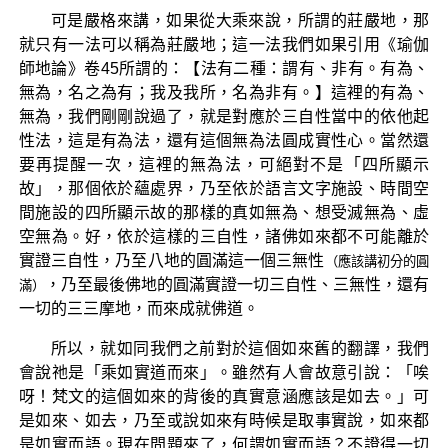
可是嚴格來講，如果從大乘來說，所謂的莊嚴地，那
就只有一法可以稱為莊嚴地；這一法我們如果引用《瑜伽
師地論》卷45所謂的：【法有二種：謂有、非有。有為、
無為，名之為有；我及我所，名為非有。】這裡的有為、
無為，我們剛剛說過了，就是對應於三自性當中的依他起
性法，這是有為法，還有這個無為法圓成實性心。當然還
要再提醒一次，這裡的無為法，可絕對不是「四所顯示
故」，那個依於蘊處界，乃至依於語言文字施設、時間空
間施設的四所顯示故的那樣的真如無為、想受滅無為、虛
空無為。好，依於這樣的三自性，諸佛如來都不可能離於
實證三自性，乃至八地的圓滿這一個三無性
（應該講初分的圓
，乃至最後佛地的圓滿實證一切三自性、三無性，還有
滿）
一切的三三摩地，而來成就佛道。
所以，就如同我們之前對於這個如來舊的翻譯，我們
會說祂是「乘如實道而來」。雖然有人會故意引說：「唉
呀！梵文的這個如來的背後的真實意涵應該是如去。」可
是如來、如去，乃至或說如來有時候是取事實說，如來都
是如實而語。現在問題來了，何謂如實而語？不證得一切