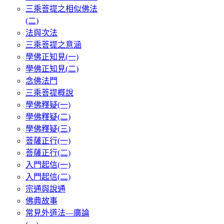
三乘菩提之相似佛法
(二)
法與次法
三乘菩提之意涵
學佛正知見(一)
學佛正知見(二)
念佛法門
三乘菩提概說
學佛釋疑(一)
學佛釋疑(二)
學佛釋疑(三)
菩薩正行(一)
菩薩正行(二)
入門起信(一)
入門起信(二)
宗通與說通
佛典故事
常見外道法—廣論