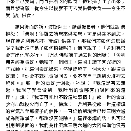
下來自己受罰；而且把所吃的飲食，把它摳了吐了出來；
而且發誓願，從今生以後就不再去受供養受食——今生不
受
供食。
［請］
結果後面的話，波斯匿王、給孤獨長者，他們就跟 佛
抱怨：「佛啊！很難去請您來供養您，可是供養不到您，
現在連舍利弗都不
供養了，那我們該如何怎麼辦
［受請］
呢？我們這些弟子如何植福呢？」佛就說了：「舍利弗只
要言出他就必行。」所以 佛就講了過去世的因緣：「舍利
弗曾經為毒蛇，牠咬了一個國王，這國王請了有咒術的一
些咒師，把這個毒蛇攝來，然後燃燒了一個大火，跟這毒
蛇講：『你要不就把毒吸回去，要不就自己跳到火堆裡去
燒死。』那一世的毒蛇
，牠說：『我這是有去無
(舍利弗)
返，我說了就會做到，我吐出的毒哪有再吸回來的道
理。』說：『我寧可死也不幹這種事情！』那一世的毒蛇
就投火而亡了。」佛說：「舍利弗從那一世這樣瞋
(舍利弗)
的習氣乃至那樣子的個性，一直延續到現世已經三明六通
成為阿羅漢了，都還沒有滅除。」這裡來講的話，也可以
引用到後面的，我們為什麼說三明六通的大阿羅漢他沒有