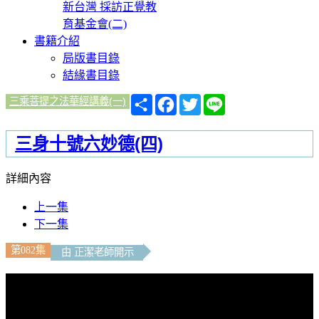
新台灣 採訪正覺教
育基金會(二)
書籍介紹
局版書目錄
結緣書目錄
分
Facebook
Twitter
Line
三乘菩提之法華經講義(一)
享
三身十號六妙德(四)
詳細內容
上一集
下一集
第082集
由 正潔老師開示