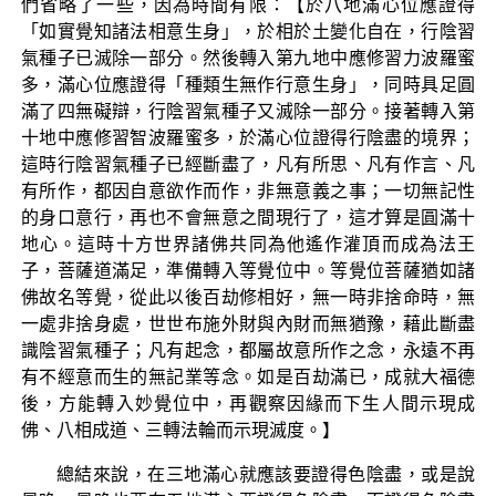
們省略了一些，因為時間有限：【於八地滿心位應證得
「如實覺知諸法相意生身」，於相於土變化自在，行陰習
氣種子已滅除一部分。然後轉入第九地中應修習力波羅蜜
多，滿心位應證得「種類生無作行意生身」，同時具足圓
滿了四無礙辯，行陰習氣種子又滅除一部分。接著轉入第
十地中應修習智波羅蜜多，於滿心位證得行陰盡的境界；
這時行陰習氣種子已經斷盡了，凡有所思、凡有作言、凡
有所作，都因自意欲作而作，非無意義之事；一切無記性
的身口意行，再也不會無意之間現行了，這才算是圓滿十
地心。這時十方世界諸佛共同為他遙作灌頂而成為法王
子，菩薩道滿足，準備轉入等覺位中。等覺位菩薩猶如諸
佛故名等覺，從此以後百劫修相好，無一時非捨命時，無
一處非捨身處，世世布施外財與內財而無猶豫，藉此斷盡
識陰習氣種子；凡有起念，都屬故意所作之念，永遠不再
有不經意而生的無記業等念。如是百劫滿已，成就大福德
後，方能轉入妙覺位中，再觀察因緣而下生人間示現成
佛、八相成道、三轉法輪而示現滅度。】
總結來說，在三地滿心就應該要證得色陰盡，或是說