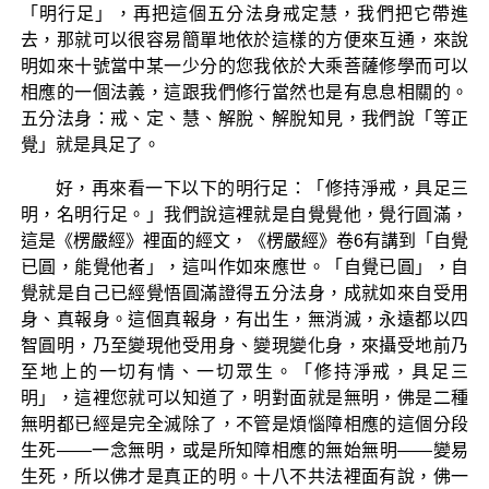
「明行足」，再把這個五分法身戒定慧，我們把它帶進
去，那就可以很容易簡單地依於這樣的方便來互通，來說
明如來十號當中某一少分的您我依於大乘菩薩修學而可以
相應的一個法義，這跟我們修行當然也是有息息相關的。
五分法身：戒、定、慧、解脫、解脫知見，我們說「等正
覺」就是具足了。
好，再來看一下以下的明行足：「修持淨戒，具足三
明，名明行足。」我們說這裡就是自覺覺他，覺行圓滿，
這是《楞嚴經》裡面的經文，《楞嚴經》卷6有講到「自覺
已圓，能覺他者」，這叫作如來應世。「自覺已圓」，自
覺就是自己已經覺悟圓滿證得五分法身，成就如來自受用
身、真報身。這個真報身，有出生，無消滅，永遠都以四
智圓明，乃至變現他受用身、變現變化身，來攝受地前乃
至地上的一切有情、一切眾生。「修持淨戒，具足三
明」，這裡您就可以知道了，明對面就是無明，佛是二種
無明都已經是完全滅除了，不管是煩惱障相應的這個分段
生死——一念無明，或是所知障相應的無始無明——變易
生死，所以佛才是真正的明。十八不共法裡面有說，佛一