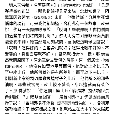
一切人天供養，名阿羅呵。】
好，「具足
(《優婆塞戒經》卷3)
獲得微妙正法」，那您從這裡具足來講，您就知道了，阿
羅漢因為習氣
未斷，他雖然斷了分段生死煩
（煩惱障習氣）
惱障的現行，可是我們都知道，舍利弗有一個故事，就是
說：佛有一天問羅睺羅說：「哎呀！羅睺羅啊！你們僧團
們這些弟子們吃的如何啊？」佛明明有看到羅睺羅面黃肌
瘦營養不夠，祂當然是明知故問。羅睺羅這時候回答說：
「哎呀！吃得好的，面容身相就好；吃得比較不好的、不
營養的，身相面容就不好。」當然就指像他一樣。那 佛當
然就問原因了，原來眾僧去受供的時候，這一個居士
（供養
他沒有如實地平等而供，他對於上座比丘乃
僧的這個居士）
至中座比丘，他所供養的是有所差別；而至於下座比丘，
剛剛新出家的類似羅睺羅這樣子的比丘，他們所吃的那些
油啊、那些飲食啊，就比較不營養，所以這就面有菜色
了。那 佛就說：「你這個上座比丘和尚是誰
（引領眾僧去受
？」羅睺羅回答：「是舍利弗。」佛就因此而責
供養是誰）
斥了說：「舍利弗食不淨食
。」舍利弗
（是不清淨地受供食）
輾轉地聽聞了 佛這樣說之後，他就站立在大中午的太陽底