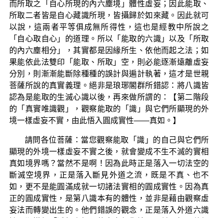
而所取之「自心所現的內六塵境」體性虛妄；因此能取、
所取二者皆是自心藏識所現，皆攝歸於如來藏。因此就可
以說，這兩者平等俱成無所得性，這也是經教中所說之
「自心取自心」的道理。所以「能取的六識」以及「所取
的內六塵相分」，其實都是因緣所生、依他而起之法；如
果能依此法雙印「能取、所取」空，則必能逐漸遠離虛妄
分別，則漸漸能斷除種種的誤計與遍計執著，這才是世親
菩薩所說的真實義理。絕非是琅琊閣群所錯認：將八識皆
認為是能取的生滅心識以後，再來做所謂的：【第二階段
的「真實唯識觀」，觀察能取的「識」與它們所顯現的外
境一樣虛妄不實，由此悟入圓成實性——真如。】
請問各位菩薩：當您觀察能取「識」的自己與它們所
顯現的外境一樣虛妄不實之後，就會變成不生不滅的實相
真如境界嗎？當然不是啊！因為此時正是落入一切法空的
斷滅空境界，正是落入斷見外道之流，既是不真、也不
如，更不是能圓滿成就一切諸法實相的圓成實性。因為真
正的圓成實性，是第八識本有的體性，並非是藉由觀察虛
妄法而轉變出生的。他們錯誤的觀念，正是落入外道六識