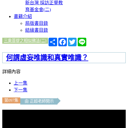
新台灣 採訪正覺教
育基金會(二)
書籍介紹
局版書目錄
結緣書目錄
分
Facebook
Twitter
Line
三乘菩提之相似佛法(二)
享
何謂虛妄唯識和真實唯識？
詳細內容
上一集
下一集
第097集
由 正超老師開示