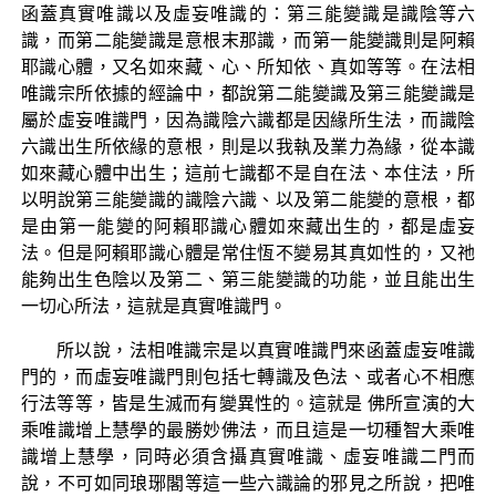
函蓋真實唯識以及虛妄唯識的：第三能變識是識陰等六
識，而第二能變識是意根末那識，而第一能變識則是阿賴
耶識心體，又名如來藏、心、所知依、真如等等。在法相
唯識宗所依據的經論中，都說第二能變識及第三能變識是
屬於虛妄唯識門，因為識陰六識都是因緣所生法，而識陰
六識出生所依緣的意根，則是以我執及業力為緣，從本識
如來藏心體中出生；這前七識都不是自在法、本住法，所
以明說第三能變識的識陰六識、以及第二能變的意根，都
是由第一能變的阿賴耶識心體如來藏出生的，都是虛妄
法。但是阿賴耶識心體是常住恆不變易其真如性的，又祂
能夠出生色陰以及第二、第三能變識的功能，並且能出生
一切心所法，這就是真實唯識門。
所以說，法相唯識宗是以真實唯識門來函蓋虛妄唯識
門的，而虛妄唯識門則包括七轉識及色法、或者心不相應
行法等等，皆是生滅而有變異性的。這就是 佛所宣演的大
乘唯識增上慧學的最勝妙佛法，而且這是一切種智大乘唯
識增上慧學，同時必須含攝真實唯識、虛妄唯識二門而
說，不可如同琅琊閣等這一些六識論的邪見之所說，把唯