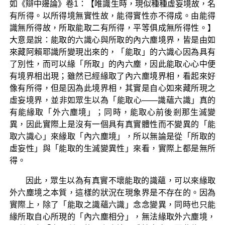
如《辯中邊論》卷1：【唯識生時，現似種種虛妄境故，名
有所得。以所得境無實性故，能得實性亦不得成。由能得
識無所得故，所取能取二有所得，平等俱成無所得性。】
大意是說：能取的六識心與所取的內六塵境界，皆是由如
來藏阿賴耶識所變現出來的，「能取」的六識心因為具有
了別性，而可以緣「所取」的內六塵，因此能取心心中便
有境界相出現；雖然已經緣取了內六塵境界相，看起來好
像有所得，但是因為此境界相，其實是自心如來藏所現之
虛妄境界，並非如眾生以為「能取心——識蘊六識」真的
有能緣取「外六塵境」；同時，能取心前後剎那生滅變
異，因此實際上是沒有一個具有真實體性而不變異的「能
取六識心」來緣取「內六塵境」，所以無論是從「所取的
虛妄性」與「能取的生滅變異性」來看，實際上都是無所
得。
因此，眾生以為有真實不壞能取的識蘊，可以來緣取
外六塵境之本質，這樣的狀況在現象界是不存在的。因為
實際上，除了「能取之識蘊六識」念念變異，同時也只能
緣所取自心所現的「內六塵相分」，無法緣取外六塵境，