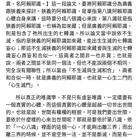
異，名阿賴耶識。】這一段論文，要將阿賴耶識分為廣義
跟狹義來探討。狹義的阿賴耶識，是單指第八識阿賴耶識
心體自身來講，這時要分成八個識心來說，第八識就是指
狹義的阿賴耶識，也稱為如來藏；但是廣義的阿賴耶識，
則是包含了祂所出生的七轉識。所以論文當中說依不生
滅，指的是狹義的阿賴耶識如來藏，能出生生滅的七轉識
妄心；那這不生滅狹義的阿賴耶識如來藏會與生滅的七轉
識妄心真妄和合似一，這兩者之間非一也非異；也就是
說，兩者之間並不是同一個法，但也不能說兩個不相同、
完全沒有關聯性；所以當由「不生滅與生滅和合」，兩者
和合似一時，就是廣義的阿賴耶識，也就是一心生二門的
「心生滅門」。
所以真正的唯識學，不是只有虛妄唯識，一定還要有
一個真實的心體，而這個真實的心體是超越一切世出世間
的。也就是說，世間有種種的相貌，可是我們要出世間，
要依於什麼樣的心來出世間呢？那就是要依於第八識，依
於「一心八識」裡面的這個一心，才能夠出離三界；而出
離三界的時候，並不是空無一法、並不是斷滅，而是有一