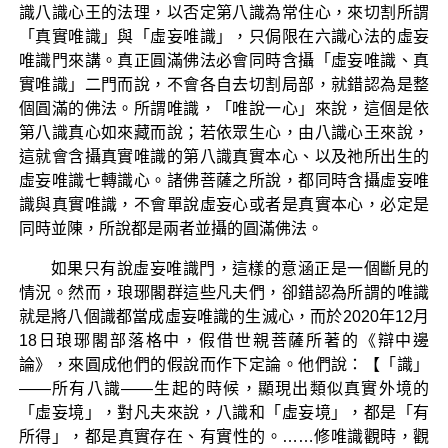
識八識心王的法理，以否定第八識為常住心，來切割所謂
「真實唯識」與「虛妄唯識」，只侷限在六識心法的虛妄
唯識門來講。真正圓滿佛法必會同時含攝「虛妄唯識、真
實唯識」二門而說，不會各自去切割局部，就錯認為是整
個圓滿的佛法。所謂唯識，「唯說一心」來說，這個是依
第八識真心如來藏而說；若依眾生心，由八識心王來說，
這就會含攝真實唯識的第八識真實本心、以及祂所出生的
虛妄唯識七轉識心。諸佛菩薩之所說，都同時含攝虛妄唯
識與真實唯識，不會單說虛妄心或者是真實本心，必定是
同時並陳，所說都是兩者並攝的圓滿佛法。
如果只有說虛妄唯識門，這樣的意涵正是一個斷見的
情況。然而，琅琊閣群這些凡夫們，卻錯認為所謂的唯識
就是將八個識都當成虛妄唯識的生滅心，而於2020年12月
18日琅琊閣部落格中，假借世親菩薩所著的《辯中邊
論》，來圓成他們的假說而作下定論。他們說：【「識」
——所有八識——生起的時候，顯現出類似真實外境的
「虛妄境」，對凡夫來說，八識和「虛妄境」，都是「有
所得」，都是真實存在、有實性的。……修唯識觀時，觀