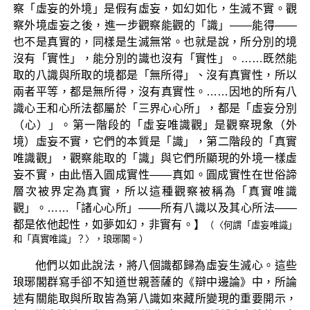
察「虛妄的外境」是假有虛妄，如幻如化，生滅不實。觀
察外境虛妄之後，進一步觀察能觀的「識」——能得——
也不是真實的，同樣是生滅無常。也就是說，所分別的境
沒有「實性」，能分別的識也沒有「實性」。……既然能
取的八識與所取的境都是「無所得」、沒有真實性，所以
兩者平等，都是無所得，沒有真實性。……因地的所有八
識心王和心所法都屬於「三界心心所」，都是「虛妄分別
（心）」。第一階段的「虛妄唯識觀」是觀察現象（外
境）虛妄不實，它們的本質是「識」，第二階段的「真實
唯識觀」，觀察能取的「識」與它們所顯現的外境一樣虛
妄不實，由此悟入圓成實性——真如。圓成實性在世俗諦
層次被界定為真實，所以這種觀察被稱為「真實唯識
觀」。……「諸心心所」——所有八識以及其心所法——
都是依他起性，如夢如幻，非實有。】
（〈何謂「虛妄唯識」
和「真實唯識」？〉，琅琊閣。）
他們以如此說法，將八個識都歸為虛妄生滅心。這些
琅琊閣群寫手卻不知道世親菩薩的《辯中邊論》中，所論
述有關能取與所取皆為第八識如來藏所變現的重要開示，