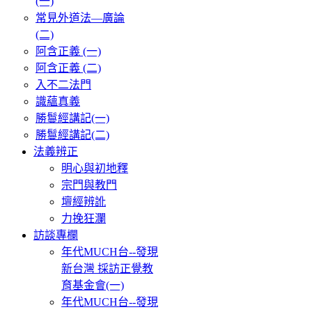
(一)
常見外道法—廣論
(二)
阿含正義 (一)
阿含正義 (二)
入不二法門
識蘊真義
勝鬘經講記(一)
勝鬘經講記(二)
法義辨正
明心與初地釋
宗門與教門
壇經辨訛
力挽狂瀾
訪談專欄
年代MUCH台--發現
新台灣 採訪正覺教
育基金會(一)
年代MUCH台--發現