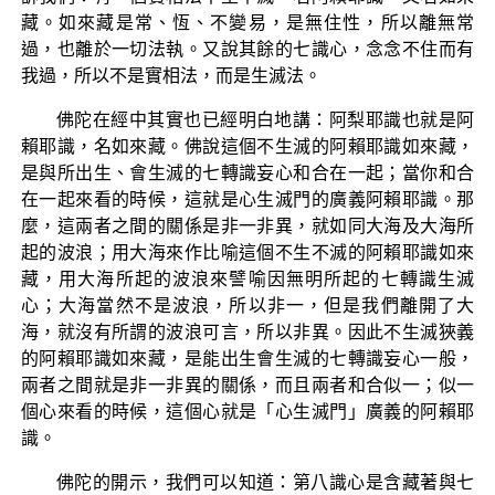
藏。如來藏是常、恆、不變易，是無住性，所以離無常
過，也離於一切法執。又說其餘的七識心，念念不住而有
我過，所以不是實相法，而是生滅法。
佛陀在經中其實也已經明白地講：阿梨耶識也就是阿
賴耶識，名如來藏。佛說這個不生滅的阿賴耶識如來藏，
是與所出生、會生滅的七轉識妄心和合在一起；當你和合
在一起來看的時候，這就是心生滅門的廣義阿賴耶識。那
麼，這兩者之間的關係是非一非異，就如同大海及大海所
起的波浪；用大海來作比喻這個不生不滅的阿賴耶識如來
藏，用大海所起的波浪來譬喻因無明所起的七轉識生滅
心；大海當然不是波浪，所以非一，但是我們離開了大
海，就沒有所謂的波浪可言，所以非異。因此不生滅狹義
的阿賴耶識如來藏，是能出生會生滅的七轉識妄心一般，
兩者之間就是非一非異的關係，而且兩者和合似一；似一
個心來看的時候，這個心就是「心生滅門」廣義的阿賴耶
識。
佛陀的開示，我們可以知道：第八識心是含藏著與七