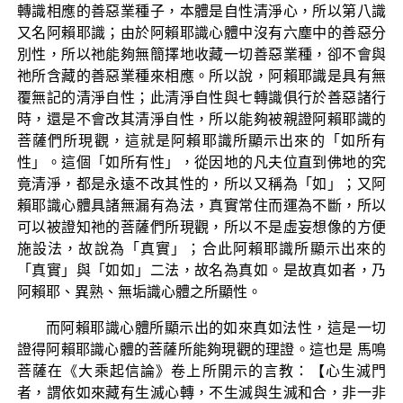
轉識相應的善惡業種子，本體是自性清淨心，所以第八識
又名阿賴耶識；由於阿賴耶識心體中沒有六塵中的善惡分
別性，所以祂能夠無簡擇地收藏一切善惡業種，卻不會與
祂所含藏的善惡業種來相應。所以說，阿賴耶識是具有無
覆無記的清淨自性；此清淨自性與七轉識俱行於善惡諸行
時，還是不會改其清淨自性，所以能夠被親證阿賴耶識的
菩薩們所現觀，這就是阿賴耶識所顯示出來的「如所有
性」。這個「如所有性」，從因地的凡夫位直到佛地的究
竟清淨，都是永遠不改其性的，所以又稱為「如」；又阿
賴耶識心體具諸無漏有為法，真實常住而運為不斷，所以
可以被證知祂的菩薩們所現觀，所以不是虛妄想像的方便
施設法，故說為「真實」；合此阿賴耶識所顯示出來的
「真實」與「如如」二法，故名為真如。是故真如者，乃
阿賴耶、異熟、無垢識心體之所顯性。
而阿賴耶識心體所顯示出的如來真如法性，這是一切
證得阿賴耶識心體的菩薩所能夠現觀的理證。這也是 馬鳴
菩薩在《大乘起信論》卷上所開示的言教：【心生滅門
者，謂依如來藏有生滅心轉，不生滅與生滅和合，非一非