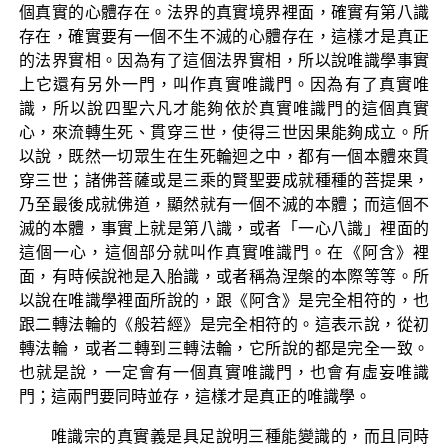
個真實的心體存在。法界的真實境界裡面，確實有第八識
存在，確實要有一個不生不滅的心體存在，這樣才是真正
的法界實相。因為有了這個法界實相，所以說唯識學事實
上它還有另外一門，叫作真實唯識門。因為有了真實唯
識，所以說四聖六凡才能夠依於真實唯識門的這個真實
心，來流轉生死、貫穿三世，使得三世因果能夠成立。所
以說，既然一切眾生在生死輪迴之中，都有一個本體來貫
穿三世；諸佛菩薩或是三乘的賢聖要成就種種的菩提果，
乃至最後成就佛道，顯然就有一個不滅的本體；而這個不
滅的本體，事實上就是第八識，或者「一心八識」裡面的
這個一心，這個部分就叫作真實唯識門。在《阿含》裡
面，有時候說祂是入胎識，或者稱為涅槃的本際等等。所
以說在唯識學裡面所說的，跟《阿含》是完全相符的，也
跟二轉法輪的《般若經》是完全相符的。這表示說，從初
轉法輪，或者二轉到三轉法輪，它所說的都是完全一致。
也就是說，一定會有一個真實唯識門，也會有虛妄唯識
門；這兩門要同時並存，這樣才是真正的唯識學。
唯識宗的真實義是具足說明三種能變識的，而且同時