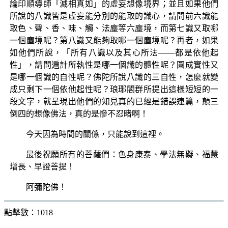
論印順導師「滅相真如」的虛妄想像境界；並且如果他們
所說的八識皆是虛妄能分別的能取的識心，請問前六識能
取色、聲、香、味、觸、法塵等六塵境，而第七識又取哪
一個塵境呢？第八識又能夠取哪一個塵境呢？再者，如果
如他們所說，「所有八識以及其心所法——都是依他起
性」，請問遍計所執性是哪一個識的體性呢？圓成實性又
是哪一個識的自性呢？佛陀所說八識的三自性，怎麼就變
成只剩下一個依他起性呢？琅琊閣群所提出這樣短短的一
段文字，就呈現出他們的知見真的已經是錯誤連篇，顛三
倒四的想像佛法，真的是慘不忍睹啊！
今天因為時間的關係，只能說到這裡。
最後祝願所有的菩薩們：色身康泰、學法無礙、福慧
增長、早證菩提！
阿彌陀佛！
點擊數：1018