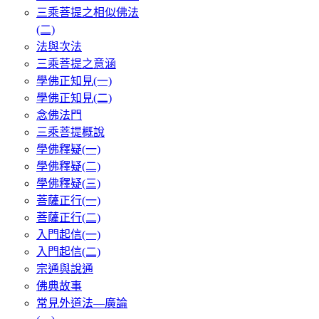
三乘菩提之相似佛法
(二)
法與次法
三乘菩提之意涵
學佛正知見(一)
學佛正知見(二)
念佛法門
三乘菩提概說
學佛釋疑(一)
學佛釋疑(二)
學佛釋疑(三)
菩薩正行(一)
菩薩正行(二)
入門起信(一)
入門起信(二)
宗通與說通
佛典故事
常見外道法—廣論