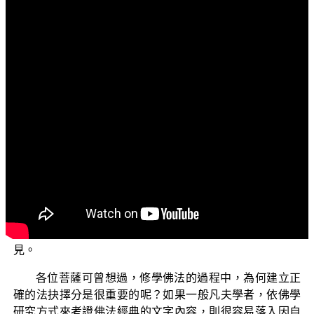
文字內容
各位菩薩：阿彌陀佛！
歡迎各位菩薩繼續收看「三乘菩提之相似佛法」
（二）。
本節目宣演的因緣，是少數幾位學人因福德不足，於
悟後無法安住於第八識的無生忍而退轉，轉依於六識的常
見與斷見，卻在琅琊閣部落格中廣作毀破八識正法的愚癡
論義，成就一闡提的地獄重罪；故藉此因緣，正覺同修會
的親教師團，為救護這些福德不足的佛子，能在捨壽之
前，得於佛前殷重懺悔，以免下墮三塗承受極重惡業苦
報，欲求出輪迴而無有出期。由此因緣，得以宣演本次節
目，也歡迎各位菩薩能藉此節目，得以更加增長正法知
見。
各位菩薩可曾想過，修學佛法的過程中，為何建立正
確的法抉擇分是很重要的呢？如果一般凡夫學者，依佛學
研究方式來考證佛法經典的文字內容，則很容易落入因自