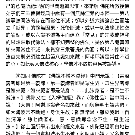
己的意識所能理解的世間邏輯思惟，來錯解 佛陀所教授佛
弟子們三乘菩提經典中說有一個無餘涅槃的本際——第八
識等無間法的存在而常住不滅；卻以外道六識論為主而建
立「斷見」的撥無因果、死後斷滅，或以一切法緣起性空
的論點，或以六識不滅為主而建立「常見」的梵我或神我
的思想來取代佛法。卻不知完整的佛法，是依第八識真如
如來藏常住不滅，來貫穿三乘菩提的內涵；所以，修學佛
法首先則必須建立起第八識如來藏、阿賴耶識是常住不滅
的心，如此契入佛法核心，學佛才不致於容易被誤導。
就如同 佛陀在《佛說不增不減經》中開示說：【甚深
義者即是第一義諦，第一義諦者即是眾生界，眾生界者即
是如來藏，如來藏者即是法身。……此法身者，是不生不
滅法。】佛陀又在《入楞伽經》卷7〈佛性品〉當中開示
說：【大慧！阿梨耶識者名如來藏，而與無明七識共俱，
如大海波常不斷絕，身俱生故；離無常過，離於我過，自
性清淨。餘七識者心，意、意識等念念不住，是生滅
法。】從上面所舉示出來的經文來看，佛陀已經明白地告
訴我們：有一個實相法不生不滅，名阿賴耶識，又名如來