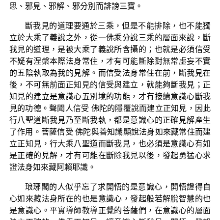
思、邪見、邪解、邪分別而誹謗三寶。
斷我見的道理要通於三乘，但是不能排除，也不能獨
立於大乘了義說之外，從一佛乘分說三乘的層面來說，斷
我見的道理，是被大乘了義說所含攝的；也就是必須信受
不疑有涅槃本際法身常住，才有可能斷除對無常虛妄不實
的五陰執取為我的見解。而信受法身常住在前，斷我見在
後，不可無前面正知見的信受與建立，就能夠斷我見；正
知見的建立是意識心五別境的功能，才有接續意識心斷我
見的功德。聲聞人信受 佛陀的隱覆說而建立正知見，因此
行八聖道斷我見乃至斷我執，都是意識心的正確見解產生
了作用。菩薩信受 佛陀與善知識顯說法身如來藏常住而建
立正知見，行大乘八聖道而斷我見，也必須是意識心有如
是正確的見解，才有可能在斷除我見以後，發起勇猛心求
證法身如來藏阿賴耶識。
琅琊閣的人似乎忘了求開悟的是意識心，開悟證得自
心如來藏法身所在的也是意識心，發起般若解脫智慧的也
是意識心。平實導師教導正覺的菩薩們，在意識心的層面