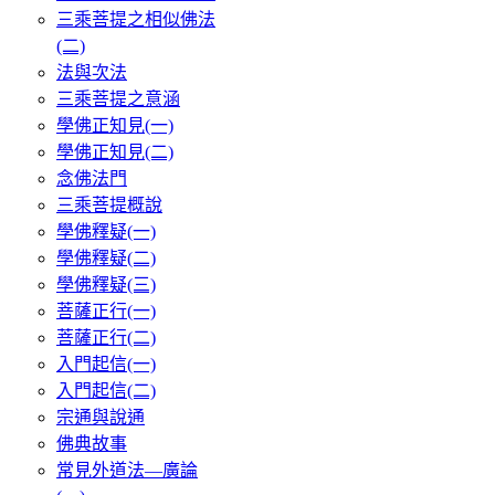
三乘菩提之相似佛法
(二)
法與次法
三乘菩提之意涵
學佛正知見(一)
學佛正知見(二)
念佛法門
三乘菩提概說
學佛釋疑(一)
學佛釋疑(二)
學佛釋疑(三)
菩薩正行(一)
菩薩正行(二)
入門起信(一)
入門起信(二)
宗通與說通
佛典故事
常見外道法—廣論