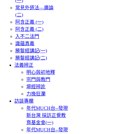
(一)
常見外道法—廣論
(二)
阿含正義 (一)
阿含正義 (二)
入不二法門
識蘊真義
勝鬘經講記(一)
勝鬘經講記(二)
法義辨正
明心與初地釋
宗門與教門
壇經辨訛
力挽狂瀾
訪談專欄
年代MUCH台--發現
新台灣 採訪正覺教
育基金會(一)
年代MUCH台--發現