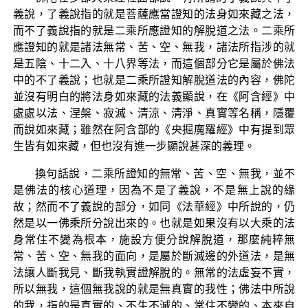
義說，了義說指的就是菩薩應當證知的法身如來藏之法，
而不了義說指的就是二乘所應證知的解脫道之法。二乘所
應證知的就是諸法無常、苦、空、無我，諸法所指涉的就
是五陰、十二入、十八界等法，而這個部分它是屬於佛法
中的不了義說；也就是二乘所證知解脫道法的內容，佛陀
並沒有明白的將法身如來藏的法義顯說，在《阿含經》中
處處以法、涅槃、寂滅、清涼、清淨、真實等名稱，隱覆
而說如來藏；雖然在阿含部的《央掘魔羅經》中有提到眾
生皆有如來藏，但也沒有進一步顯說甚深的義理。
換句話說，二乘所證知的無常、苦、空、無我，並不
是佛法的核心道理，因為不是了義說，不是無上說的緣
故；然而不了義說的部分，如同《法華經》中所說的，仍
然是以一佛乘所分說出來的。也就是如果沒有以大乘的法
身常住不變為根本，施設方便分說解脫道，那麼純粹無
常、苦、空、無我的面向，是屬於斷滅邊的外道法，是無
法讓人斷我見、斷我執實證解脫的。無常的法虛妄不實，
所以無我，這個無我說的就是無真實的我性；佛法中所說
的我，指的是真實的、不生不滅的、常住不變的、本來自