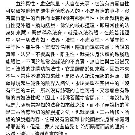
由於冥性、虛空能量、大自在天等，它沒有真實自性
可以驗證他們是能生有情陰界入的，不是有情的真我，沒
有真實能生的自性而虛妄想像有那個自性，因此就稱他為
自性見外道。換句話說，佛法的核心道理，即是常住的法
身如來藏，既然稱為法身，就是以法為體，在般若諸經
中，以一切法真如、法界、法性、不虛妄性、不變異性、
平等性、離生性、實際等名稱，隱覆而說如來藏；所說的
真如、法界、不變異性、離生性，就是法身法體的殊勝功
能體性，不同於無常空諸法的不真實、無自性與生滅變異
性。法體的殊勝功能法性，它是歸屬於如來藏，因為本來
不生、常住不滅的如來藏，是陰界入諸法現起的源頭；被
藉緣現起生滅性的陰界入諸法，永遠是墮在空相中的，沒
有不空的本質，所以沒有絲毫的自性可得，又怎麼會有殊
勝的真如法性呢？因此，諸佛菩薩才會開示：了義說指的
就是菩薩應當證知的法身如來藏之法，而不了義說指的就
是二乘所應證知的解脫道之法。也就是說，二乘所修、所
證的解脫道內容，它是沒有函蓋到 佛陀顯說法身如來藏阿
賴耶識的，但是二乘人完全信受 佛陀所隱覆而說的涅槃、
寂滅、清涼、清淨真實的法。