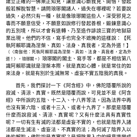
建立正確的一佛乘正知見，讓意識心斷我見、開悟，發起
般若解脫智慧。請問琅琊閣諸人，過失在哪裡呢？若要說
過失，必然只有一種，就是像琅琊閣這些人，深受邪見之
毒而不願意信受，不願意如說修行發起善根，鍛鍊意識心
的五別境，所以才會有退轉、乃至造作誹謗三寶的地獄惡
業出現。他們的不信，寫手也完全不遮掩的這樣說：【死
執阿賴耶識為涅槃、真如、法身、真我者，定為外道！】
（〈南伽他：死執阿賴耶識為涅槃、真如、法身、真我者，定為外
琅琊閣的閣主、寫手等，都是不相信第八
道！〉，琅琊閣。）
識阿賴耶識就是涅槃本際，就是真如心體，就是常住的如
來法身，就是有別於生滅無常、虛妄不實五陰我的真我。
首先，我們探討一下《阿含經》中，佛陀隱覆所說的
寂滅、清涼、真實。既然是隱覆而說，可見並不是《阿含
經》中所說的五陰、十二入、十八界等法，因為法界中再
也沒有第六陰、或者十三入、或者十九界了。那麼是隱覆
什麼而說寂滅、清涼、真實呢？又有什麼法具有真實性
呢？一切有生有滅的法都是虛妄不實的，也就是陰界入諸
法都是生滅法、虛妄法、不真實的法；為何滅了陰界入以
後的解脫，佛陀說是真實呢？是把陰界入中的細意識變成