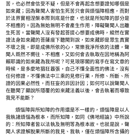
苦，也必然會信受不疑，但是不會再起念想要證知哪個是
如來藏；因為聲聞人害怕生死苦只會與煩惱障相應，而對
於法界實相涅槃本際到底是什麼，也就是所知障的部分是
不相應的。因為無始無明不會產生作用，障礙聲聞人出離
生死苦。當聲聞人沒有發起菩提心想要成佛時，縱然在實
證法身如來藏的菩薩座下聽聞到說，如來藏即是眾生真實
不壞之我，即是成佛所依的心，常樂我淨所依的法體，聲
聞人既然不嚮往、不相應，又如何會去執取在因地稱為阿
賴耶識的如來藏為我所呢？可見琅琊閣的寫手在寫文章的
時候，是多麼地猖狂囂張，自己不懂全面性的佛法，沒有
任何修證，不懂佛法中三乘的見修行果，所修、所斷、所
證的因果必然性，而狂妄的非因計因；如何可以說聲聞人
在聽聞了顯說所隱覆的如來藏法義以後，會去執著而導致
我見不能斷？
煩惱障與所知障的作用還是不一樣的，煩惱障是以人
我執諸煩惱為根本，而所知障，如同《佛地經論》中所說
的：所知障者皆以法執及無明等為根本故。也就是說，聲
聞人求證解脫果所斷的我見、我執，僅在煩惱障所含攝的