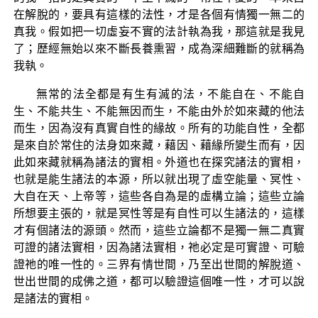
在解脫的，要具有這樣的法性，才是各個有情獨一無二的
真我。假如把一切虛妄不實的法計執為我，那這就是我見
了；歷經無始以來不斷長養熏習，成為深細難斷的就稱為
我執。
無常的法全都是有生有滅的法，不能自在、不能自
生、不能共生、不能無因而生，不能由外於如來藏的他法
而生，因為沒有真實自性的緣故。所有的功能自性，全都
是來自於常住的法身如來藏，藉因、藉緣所變生而有，因
此如來藏就稱為諸法的實相。外道也在探究諸法的實相，
也就是能生諸法的本源，所以就出現了虛空能量、冥性、
大自在天、上帝等，這些各自為是的虛構立論；這些立論
所想要主張的，就是冥性等是有自性可以生諸法的，這樣
才有個諸法的源頭。然而，這些立論都不是獨一無二真實
可證的諸法實相，因為諸法實相，祂必定是可實證、可驗
證祂的唯一性的。三界有情世間，乃至出世間的解脫道、
世出世間的成佛之道，都可以驗證這個唯一性，才可以說
是諸法的實相。