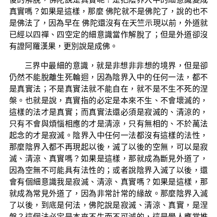
真實嗎？如果是這樣，那麼 佛陀就不是佛陀了，說的也不
是佛法了，因為早在 佛陀還沒有在天竺示現以前，外道就
已經以四禪、四空定的細意識當作解脫了；但是外道卻沒
有證阿羅漢果，更別說是成佛。
三界中最細的意識，就是非想非非想的境界，但是卻
仍然不能脫離生死輪迴，因為陰界入中的任何一法，都不
是真實法；不是真實法就不能自在，就不是不生不死的涅
槃。也就是說，真實指的必定是本來不生、不會壞滅的，
這樣的法才是真實；而真實法還必須是寂滅的、清涼的，
只有不會與煩惱相應的才是清涼，只有無相的、不於萬法
起念的才是寂滅。陰界入中任何一法都沒有這樣的法性，
那麼陰界入都不再現起以後，滅了以後的空無，可以是寂
滅、清涼、真實嗎？如果是這樣，那就成為斷見外道了，
因為空無不可能具有法性的；或者說陰界入滅了以後，還
會有個細意識我是寂滅、清涼、真實嗎？如果是這樣，那
就成為常見外道了，因為非常計常的緣故。那麼陰界入滅
了以後，到底是何法，佛陀說是寂滅、清涼、真實，是涅
槃？這個法必定是本來不生而不可滅的，這是學人應當推