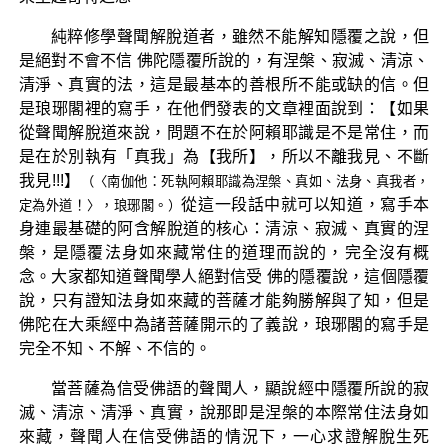
純粹修學聲聞解脫道者，雖然不能解知隱覆之說，但
是絕對不會不信 佛陀隱覆所說的，有涅槃、寂滅、清涼、
清淨、真實的法，這是最基本的善根所不能或缺的信。但
是琅琊閣裡的寫手，在他們發表的文章裡面說到：【如果
從聲聞解脫道來說，問題不在於阿賴耶識是不是常住，而
是在於別執有「真我」為【我所】，所以不離我見、不斷
我見!!!】
（〈南伽他：死執阿賴耶識為涅槃、真如、法身、真我者，
從這一段話中就可以知道，寫手本
定為外道！〉，琅琊閣。）
身連最基礎的阿含解脫道的核心：清涼、寂滅、真實的涅
槃，是隱覆法身如來藏常住的道理而說的，完全沒有概
念。大家都知道聲聞學人絕對信受 佛的隱覆說，這個隱覆
說，只有證知法身如來藏的菩薩才能夠勝解與了知，但是
佛陀在大乘經中為諸菩薩開示的了義說，琅琊閣的寫手是
完全不知、不解、不信的。
當菩薩為信受佛語的聲聞人，顯說經中隱覆所說的寂
滅、清涼、清淨、真實，說那即是涅槃的本際常住法身如
來藏，聲聞人在信受佛語的情況下，一心求證解脫生死