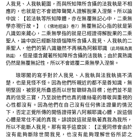
人我見、人我執範圍，而與所知障所含攝的法我執是不相
應的，也就是它不會遮障聲聞人證解脫果入涅槃。所以論
中說：【若法執等所知障體，亦在無覆無記心中，二乘無
學亦現行故。】
無覆無記心指的就是第
（《佛地經論》卷7）
八識如來藏心，二乘無學指的就是已經證得解脫果的二乘
聖人，論中說已經斷除煩惱障所含攝人我見、人我執的二
乘聖人，他們的第八識雖然不再稱為阿賴耶識
（此時稱為異
，但是還含藏著所知障所含攝的法我執；由於異熟識
熟識）
仍然是無覆無記性，所以不會遮覆二乘無學入涅槃。
琅琊閣的寫手對於人我見、人我執與法我執搞不清
楚，也是見怪不怪。因為他們所親近的都不是善知識，無
明堅固，被邪見所蠱惑而以世智聰辯為目標；他們並不是
真的信受三寶，乃至說他們也真的連絲毫的尊敬與重視的
心性都沒有。因為他們在自己沒有任何佛法證量的情況
下，否定正覺所傳的開悟證得第八阿賴耶識心體，說這個
心體是常住不滅的真我，誹謗說這就是執著真我為我所，
所以不能斷人我見。那有寫手這麼說：【正覺同修會由於
沒有能夠斷除世間我見，也沒有能夠理解世俗所認之