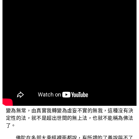
文字內容
各位菩薩：阿彌陀佛！
「三乘菩提之相似佛法」，今天我們要來探討與辨正
「我見、假我、真我、無我」這些名相的本質。
大家有沒有想過，佛法的核心道理是無常、苦、空、
無我嗎？這樣的無常空、無我空的空法，能讓人成佛嗎？
既然一切都是無常、無我，為何成佛以後卻說所成就的是
常樂我淨的果報呢？假如本來無常的法它能夠轉變成為
常，那麼必然會再由常轉變為無常；本來虛妄不實無我的
法，能夠轉變為真實不壞的我，那必然又會轉變成為虛妄
不實。而如果能讓人成佛的核心道理，是要以無常為因，
轉變為常的果報，要把無我轉變為有我，或者又會由常轉
變為無常，由真實我轉變為虛妄不實的無我，這種沒有決
定性的法，就不是超出世間的無上法，也就不能稱為佛法
了。
佛陀在多部大乘經裡面都說，有所謂的了義說與不了