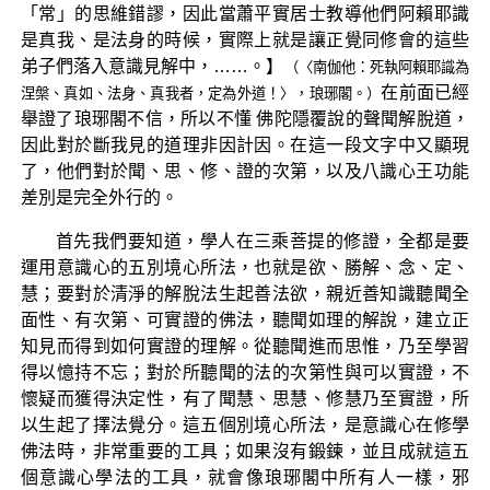
「常」的思維錯謬，因此當蕭平實居士教導他們阿賴耶識
是真我、是法身的時候，實際上就是讓正覺同修會的這些
弟子們落入意識見解中，……。】
（〈南伽他：死執阿賴耶識為
在前面已經
涅槃、真如、法身、真我者，定為外道！〉，琅琊閣。）
舉證了琅琊閣不信，所以不懂 佛陀隱覆說的聲聞解脫道，
因此對於斷我見的道理非因計因。在這一段文字中又顯現
了，他們對於聞、思、修、證的次第，以及八識心王功能
差別是完全外行的。
首先我們要知道，學人在三乘菩提的修證，全都是要
運用意識心的五別境心所法，也就是欲、勝解、念、定、
慧；要對於清淨的解脫法生起善法欲，親近善知識聽聞全
面性、有次第、可實證的佛法，聽聞如理的解說，建立正
知見而得到如何實證的理解。從聽聞進而思惟，乃至學習
得以憶持不忘；對於所聽聞的法的次第性與可以實證，不
懷疑而獲得決定性，有了聞慧、思慧、修慧乃至實證，所
以生起了擇法覺分。這五個別境心所法，是意識心在修學
佛法時，非常重要的工具；如果沒有鍛鍊，並且成就這五
個意識心學法的工具，就會像琅琊閣中所有人一樣，邪