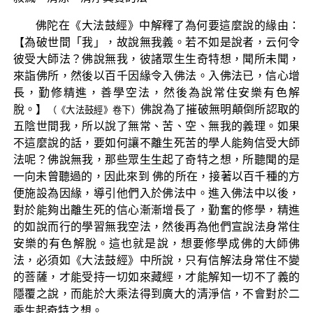
佛陀在《大法鼓經》中解釋了為何要這麼說的緣由：
【為破世間「我」，故說無我義。若不如是說者，云何令
彼受大師法？佛說無我，彼諸眾生生奇特想，聞所未聞，
來詣佛所，然後以百千因緣令入佛法。入佛法已，信心增
長，勤修精進，善學空法，然後為說常住安樂有色解
脫。】
佛說為了摧破無明顛倒所認取的
（《大法鼓經》卷下）
五陰世間我，所以說了無常、苦、空、無我的義理。如果
不這麼說的話，要如何讓不離生死苦的學人能夠信受大師
法呢？佛說無我，那些眾生生起了奇特之想，所聽聞的是
一向未曾聽過的，因此來到 佛的所在，接著以百千種的方
便施設為因緣，導引他們入於佛法中。進入佛法中以後，
對於能夠出離生死的信心漸漸增長了，勤奮的修學，精進
的如說而行的學習無我空法，然後再為他們宣說法身常住
安樂的有色解脫。這也就是說，想要修學成佛的大師佛
法，必須如《大法鼓經》中所說，只有信解法身常住不變
的菩薩，才能受持一切如來藏經，才能解知一切不了義的
隱覆之說，而能於大乘法得到廣大的清淨信，不會對於二
乘生起奇特之想。