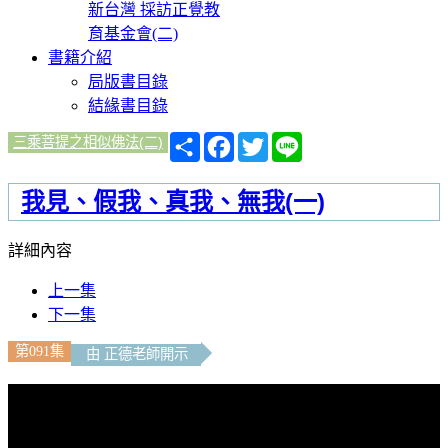
新台灣 採訪正覺教
育基金會(二)
書籍介紹
局版書目錄
結緣書目錄
分
Facebook
Twitter
Line
三乘菩提之相似佛法(二)
享
我見、假我、真我、無我(一)
詳細內容
上一集
下一集
第091集
由 正德老師開示