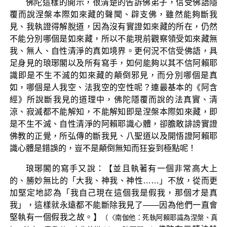
佛陀這樣的開示，很清楚的告訴佛弟子，信受佛語隱
覆而說涅槃本際如來藏的聲聞、辟支佛，雖然能夠斷我
見、我執證得解脫道，因為沒有實證如來藏的所在，仍然
不能分別哪個是如來藏，所以不能現前觀察領受如來藏無
我、無人、自性清淨的真如境界。更何況不信受佛語，具
足身見的琅琊閣以及所有寫手，如何能夠以其不信阿賴耶
識即是不生不滅的如來藏的顛倒邪見，而分別哪個是真
如，哪個是人我空、法我空的空性呢？連最基本的《阿含
經》所說斷我見的道理中，佛陀隱覆而說的法真實、清
涼、寂滅都不能解知，不能解知即是涅槃本際如來藏，即
是不生不滅、自性清淨的阿賴耶識心體，卻膽敢誹謗實證
佛教的正覺，所弘傳的斷我見、八聖道以及開悟證阿賴耶
識心體是錯誤的，豈不是顛倒無知而狂妄到極點呢！
琅琊閣的寫手又說：【並且執著有一個非常高大上
的、勝妙無比的「大我、神我、神性……」不放，從而更
加堅定地認為「我自己現在這個我是假我，那個才是真
我」，這樣就永遠都不能斷除我見了——因為他們一直會
堅執有一個假我之故。】
（〈南伽他：死執阿賴耶識為涅槃、真