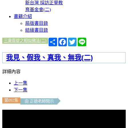
新台灣 採訪正覺教
育基金會(二)
書籍介紹
局版書目錄
結緣書目錄
分
Facebook
Twitter
Line
三乘菩提之相似佛法(二)
享
我見、假我、真我、無我(二)
詳細內容
上一集
下一集
第092集
由 正德老師開示