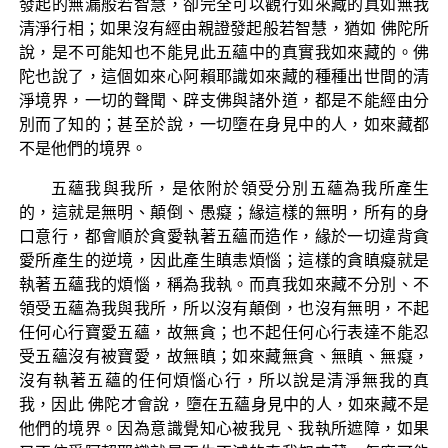
發起的無漏般若智慧，卻完全可以觀行如來藏的真如無我
清淨行相；如果沒有經由親證發起般若智慧，猶如 佛陀所
說，是不可能知也不能見此五蘊中的真實我如來藏的。佛
陀也說了，這個如來心阿賴耶識如來藏的種種出世間的清
淨境界，一切的聲聞、辟支佛與諸外道，都是不能經由分
別而了知的；甚至於說，一切墮在身見中的人，如來藏都
不是他們的境界。
五蘊我與我所，是依附於領受分別五蘊為我所產生
的，這就是無明、顛倒、愚癡；緣這樣的無明，所有的身
口意行，都會順於貪愛執著五蘊而造作，緣於一切違背貪
愛所產生的逆境，因此產生瞋恚煩惱；這樣的貪瞋癡就是
執著五蘊我的煩惱，稱為我執。而真我如來藏不分別、不
領受五蘊為我與我所，所以沒有顛倒，也沒有無明，不起
任何心行寶愛五蘊，故無貪；也不起任何心行表達不能忍
受五蘊沒有被寶愛，故無瞋；如來藏無貪、無瞋、無癡，
沒有執著五蘊的任何煩惱心行，所以說是清淨無我的真
我，因此 佛陀才會說，墮在五蘊身見中的人，如來藏不是
他們的境界。因為意識覺知心被我見、我執所遮障，如果