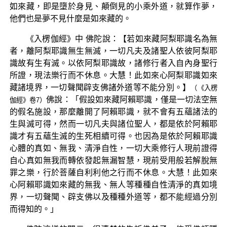
如來藏，即是墮於身見、顛倒見的小乘外道，就算作夢，
他們也是夢不見什麼是如來藏的。
《入楞伽經》中 佛陀說：【若如來藏阿梨耶識名為無
者，離阿梨耶識無生無滅，一切凡夫及諸聖人依彼阿梨耶
識故有生有滅。以依阿梨耶識故，諸修行者入自內身聖行
所證，現法樂行而不休息。大慧！此如來心阿梨耶識如來
藏諸境界，一切聲聞辟支佛諸外道等不能分別。】
（《入楞
佛說：「假設如來藏阿賴耶識，僅是一切法空無
伽經》卷7）
的假名施設，那麼離開了阿賴耶識，就不會有五蘊諸法的
生與滅可得，然而一切凡夫與諸位聖人，都是依於阿賴耶
識才有五蘊生滅的生死相續可得。也因為是依於阿賴耶識
心體的真如、無我、清淨自性，一切大乘修行人現前證得
自心真如無我而轉依發起無漏智慧，現前受用般若解脫無
罪之樂，行於菩薩自利利他之行而不休息。大慧！此如來
心阿賴耶識如來藏的無我、無人等種種自性清淨的真如境
界，一切聲聞、辟支佛以及種種外道等，都不能經過分別
而得知的。」