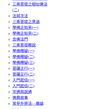
三乘菩提之相似佛法
(二)
法與次法
三乘菩提之意涵
學佛正知見(一)
學佛正知見(二)
念佛法門
三乘菩提概說
學佛釋疑(一)
學佛釋疑(二)
學佛釋疑(三)
菩薩正行(一)
菩薩正行(二)
入門起信(一)
入門起信(二)
宗通與說通
佛典故事
常見外道法—廣論