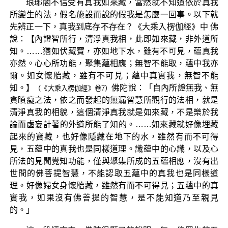
琅琊閣不信受有真我如來藏，當然就不知道依於真我
所變生的法，假名施設而說的假我是怎麼一回事。以下就
先辨正一下，真我到底存不存在？《大乘入楞伽經》中 佛
說：【內證智所行，清淨真我相，此即如來藏，非外道所
知。……猶如伏藏寶，亦如地下水，雖有不可見，蘊真我
亦然。心心所功能，聚集蘊相應；無智不能取，蘊中我亦
爾。如女懷胎藏，雖有不可見；蘊中真實我，無智不能
知。】
佛陀說：「自內所證無我、無
（《大乘入楞伽經》卷7）
貪瞋癡之法，依之而發起的無漏智慧所觀行的法相，就是
清淨真我的相貌，這個清淨真我就是如來藏，不是樂於我
論而虛妄計著的外道所能了知的。……如來藏就好像埋藏
起來的寶藏，也好像隱藏在地下的水，雖然有而不可得
見，五蘊中的真我也是同樣道理。識蘊中的心識，以及心
所法的見聞覺知功能，僅與聚集所成的五蘊相應，沒有出
世間的佛菩提智慧，不能認取五蘊中的真我也是同樣道
理。好像婦女身懷胎藏，雖然有而不可得見；五蘊中的真
實我，如果沒有佛菩提的智慧，是不能知道乃至親見
的。」