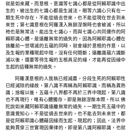
就是如來藏，而意根、意識等七識心都是從阿賴耶識中出
生的，被出生的七識心都是生滅法，眼等六識心只有在一
期生死中存在，不能從過去世來，也不能從現在世去到未
來世；第七識意根在阿羅漢入無餘涅槃時也會被滅，所以
祂也是無常法。能出生七識心，而與七識心共同運作的阿
賴耶識心體，是遠離無常的過失的，因為阿賴耶識心體在
捨離前一世壞滅的五蘊的同時，就會緣於意根的作意，以
及生報的業種現起中陰，沒有任何間斷；遠離識蘊六識斷
滅以後，還要等待生報的五根具足的緣，才能再從因緣中
生起的這種無常的過失。
阿羅漢意根的人我執已經滅盡，分段生死的阿賴耶性
已經滅除的緣故，第八識不再稱為阿賴耶識，而稱為異熟
識；捨報以後，五蘊十八界都不再於三界中現起，第八識
也不再現行，唯有心體獨存，即是無餘涅槃本際，所以 佛
陀說如來藏阿賴耶識遠離無常的過失。一期生死五蘊中的
意識覺知心，不是從過去世來的，也不能去到未來世，都
是從阿賴耶識心體藉因緣而生起、現起的；因此，法界中
能夠貫穿三世實現因果律的，即是第八識阿賴耶識，也就