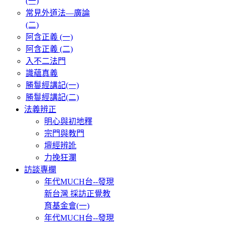
(一)
常見外道法—廣論
(二)
阿含正義 (一)
阿含正義 (二)
入不二法門
識蘊真義
勝鬘經講記(一)
勝鬘經講記(二)
法義辨正
明心與初地釋
宗門與教門
壇經辨訛
力挽狂瀾
訪談專欄
年代MUCH台--發現
新台灣 採訪正覺教
育基金會(一)
年代MUCH台--發現