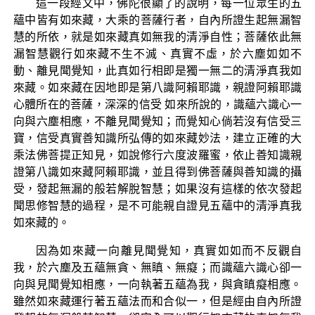
這一段經文中，佛陀很顯了的說明，每一位眾生的五
蘊中皆有如來藏，大乘的菩薩行者，自內所證生起無漏智
慧的所依，就是如來藏真如無我的清淨自性；菩薩依此無
漏智慧觀行如來藏不生不滅、真實不虛，於六塵如如不
動、離見聞覺知，此真如行相即是獨一無二的清淨真我如
來藏。如來藏在因地即是第八識阿賴耶識，親證阿賴耶識
心體所在的菩薩，深深的信受 如來所說的，識蘊六識心一
向與六塵相應，不離見聞覺知；而覺知心倘若沒有信受三
寶，信受真實善知識所弘傳的如來藏妙法，建立正確的大
乘法佛菩提正知見，如說修行六度波羅蜜，依止善知識親
證第八識如來藏阿賴耶識，並且得到佛菩薩與善知識的攝
受，發起無漏的般若解脫智慧；如果沒有這樣的依次發起
聞思修智慧的過程，是不可能親自證見五蘊中的清淨真我
如來藏的。
因為如來藏一向離見聞覺知，真實如如而不反觀自
我，於六塵及五蘊無貪、無瞋、無癡；而識蘊六識心卻一
向與見聞覺知相應，一向執著五蘊為我，與貪瞋癡相應。
雖然如來藏運行著五蘊法而和合似一，但是經由自內所證