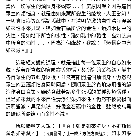
當依一切眾生的煩惱身來觀察……什麼原因呢？因為這個
眾生的煩惱身，就是由如來藏所變生的緣故。大王當知！
一切貪瞋癡等煩惱諸垢藏中，有清明瑩澈的自性清淨涅槃
如來性本來具足，猶如金石礦所含的金性，猶如木材中的
火性，猶如地下所含的水性，猶如乳中的酪性，猶如芝麻
中所含的油性……，因為這個緣故，我說：『煩惱身中有
如來藏。』」
這段經文說的道理，就是指出每一位眾生的自心如來
藏，藉著所含藏的貪瞋癡等煩惱，與所造的業為緣，變生
各自眾生的五蘊身以後，並沒有離開這個煩惱身，仍然與
眾生的五蘊煩惱身同時同處，隨順眾生於貪瞋癡煩惱的緣
造作身口意業。雖然含藏著諸多生死垢的業種與煩惱種，
但是如來藏的本來自性清淨涅槃如來性，仍然不被減損而
清明瑩澈、具足無缺，好像金石礦中的金性，雖然被烏黑
的礦砂所混雜，而金性不減。
所以勝鬘夫人說：【世尊！如是如來法身，不離煩惱
藏名如來藏。】
如果如來
（《勝鬘師子吼一乘大方便方廣經》）