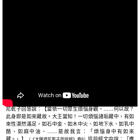
文字內容
各位菩薩：阿彌陀佛！
「三乘菩提之相似佛法」，今天我們要再接續來探討
以及辨正「我見、假我、真我、無我」這些名相的本質。
琅琊閣的主事者以及寫手都不信第八識阿賴耶識就是
法身，就是涅槃本際；更不相信阿賴耶識心體就是不生不
滅的如來藏，就是真如心，只是憑空想像蘊處界法無自性
空就是真如。現在要接續上一集，舉證大乘經了義所說
的，證明阿賴耶識就是法身如來藏。
在經中有一位嚴熾王，向大薩遮尼乾子請問：「具足
無量無邊功德的如來法身，要依什麼法來觀察？」大薩遮
尼乾子回答說：【當依一切眾生煩惱身觀，……何以故？
此身即是如來藏故。大王當知！一切煩惱諸垢藏中，有如
來性湛然滿足，如石中金、如木中火、如地下水、如乳中
酪、如麻中油、……是故我言：「煩惱身中有如來
藏。」】
這段經文中說：「應
（《大薩遮尼乾子所說經》卷9）