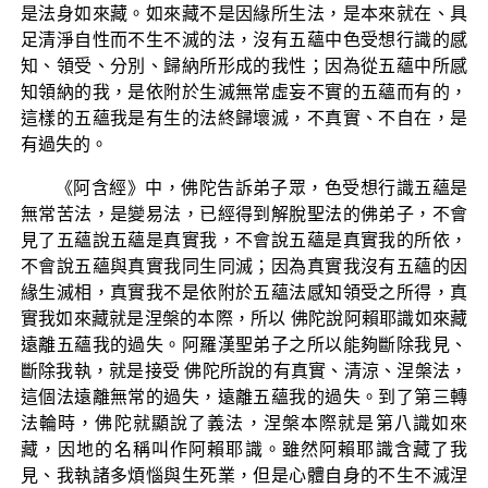
是法身如來藏。如來藏不是因緣所生法，是本來就在、具
足清淨自性而不生不滅的法，沒有五蘊中色受想行識的感
知、領受、分別、歸納所形成的我性；因為從五蘊中所感
知領納的我，是依附於生滅無常虛妄不實的五蘊而有的，
這樣的五蘊我是有生的法終歸壞滅，不真實、不自在，是
有過失的。
《阿含經》中，佛陀告訴弟子眾，色受想行識五蘊是
無常苦法，是變易法，已經得到解脫聖法的佛弟子，不會
見了五蘊說五蘊是真實我，不會說五蘊是真實我的所依，
不會說五蘊與真實我同生同滅；因為真實我沒有五蘊的因
緣生滅相，真實我不是依附於五蘊法感知領受之所得，真
實我如來藏就是涅槃的本際，所以 佛陀說阿賴耶識如來藏
遠離五蘊我的過失。阿羅漢聖弟子之所以能夠斷除我見、
斷除我執，就是接受 佛陀所說的有真實、清涼、涅槃法，
這個法遠離無常的過失，遠離五蘊我的過失。到了第三轉
法輪時，佛陀就顯說了義法，涅槃本際就是第八識如來
藏，因地的名稱叫作阿賴耶識。雖然阿賴耶識含藏了我
見、我執諸多煩惱與生死業，但是心體自身的不生不滅涅