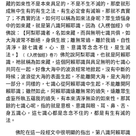
藏的如來性不是本來具足的，不是不生不滅的，那麼就形
成無中生有的有生之法，有生必定會有滅嘛，那就不真實
了；不真實的法，如何可以稱為如來法身呢？眾生煩惱身
中的如來藏，就是第八識阿賴耶識，因為《入楞伽經》中
佛說：【阿梨耶識者，名如來藏，而與無明七識共俱，如
大海波常不斷絕，身俱生故；離無常過，離於我過，自性
清淨。餘七識者，心、意、意識等念念不住，是生滅
法。】
佛陀說阿梨耶識，也就是阿賴耶
（《入楞伽經》卷7）
識，祂就稱為如來藏，這個阿賴耶識與具足無明的七識心
共同在一起，好像大海中的波浪經常地掀起，沒有中斷的
時候；波浪從大海的表面生起，不能離開大海，是大海的
一部分。同樣的，七識心從阿賴耶識中生起，不能離開阿
賴耶識；雖然如此，阿賴耶識遠離無常的過失，遠離眾生
虛妄所執五蘊我的過失，有本來清淨無染的如來性。那其
餘的七識心呢，指的就是意根、意識與眼、耳、鼻、舌、
身五識心，這七識心都是念念不住的，都是有生有滅的
法。
佛陀在這一段經文中很明顯的指出，第八識阿賴耶識