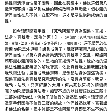
槃性與清淨自性常不變異，因此在契經中，佛說這個第八
識阿賴耶識，雖然到成佛的時候改稱為無垢識，但心體的
清淨自性在凡不減、在聖不增，這才是眾生能夠成佛的自
性。
如今琅琊閣寫手說：【死執阿賴耶識為涅槃、真如、
法身、真我者，定為外道！】
（〈南伽他：死執阿賴耶識為涅
這不是等於在
槃、真如、法身、真我者，定為外道！〉，琅琊閣。）
責備 佛陀是外道嗎？說到成佛了，還寶持著第八識心體的
清淨自性，以第八識為常樂清淨的真我嗎？況且，親證阿
賴耶識心體所轉依的，是祂的真如清淨法性，緣於祂的涅
槃法性而生起無漏的解脫智慧，依此真實我之無我而對治
我執與法執；最後成就佛道時，是發起法身的圓滿功德。
涅槃真如法身真我是究竟清淨的法，沒有貪瞋癡、我見、
我執、法執，只有解脫的大用，何來死執這樣的煩惱病
呢？佛陀是實證佛法者，如實不虛的以誠實語說出三藏十
二部的經教佛法，佛弟子所信受的當然是 佛陀。琅琊閣以
及寫手們因為不信受三寶的緣故，他們雖然說著、寫著諸
多佛法的名義，但本質都是不信阿賴耶識即是不生不滅的