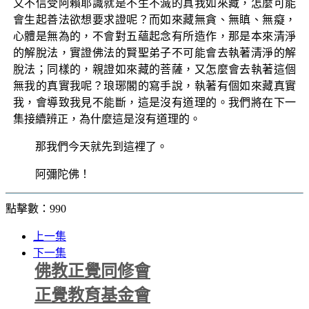
又不信受阿賴耶識就是不生不滅的真我如來藏，怎麼可能
會生起善法欲想要求證呢？而如來藏無貪、無瞋、無癡，
心體是無為的，不會對五蘊起念有所造作，那是本來清淨
的解脫法，實證佛法的賢聖弟子不可能會去執著清淨的解
脫法；同樣的，親證如來藏的菩薩，又怎麼會去執著這個
無我的真實我呢？琅琊閣的寫手說，執著有個如來藏真實
我，會導致我見不能斷，這是沒有道理的。我們將在下一
集接續辨正，為什麼這是沒有道理的。
那我們今天就先到這裡了。
阿彌陀佛！
點擊數：990
上一集
下一集
佛教正覺同修會
正覺教育基金會