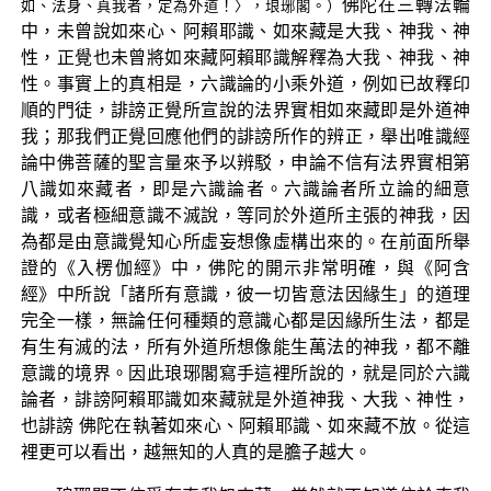
佛陀在三轉法輪
如、法身、真我者，定為外道！〉，琅琊閣。）
中，未曾說如來心、阿賴耶識、如來藏是大我、神我、神
性，正覺也未曾將如來藏阿賴耶識解釋為大我、神我、神
性。事實上的真相是，六識論的小乘外道，例如已故釋印
順的門徒，誹謗正覺所宣說的法界實相如來藏即是外道神
我；那我們正覺回應他們的誹謗所作的辨正，舉出唯識經
論中佛菩薩的聖言量來予以辨駁，申論不信有法界實相第
八識如來藏者，即是六識論者。六識論者所立論的細意
識，或者極細意識不滅說，等同於外道所主張的神我，因
為都是由意識覺知心所虛妄想像虛構出來的。在前面所舉
證的《入楞伽經》中，佛陀的開示非常明確，與《阿含
經》中所說「諸所有意識，彼一切皆意法因緣生」的道理
完全一樣，無論任何種類的意識心都是因緣所生法，都是
有生有滅的法，所有外道所想像能生萬法的神我，都不離
意識的境界。因此琅琊閣寫手這裡所說的，就是同於六識
論者，誹謗阿賴耶識如來藏就是外道神我、大我、神性，
也誹謗 佛陀在執著如來心、阿賴耶識、如來藏不放。從這
裡更可以看出，越無知的人真的是膽子越大。